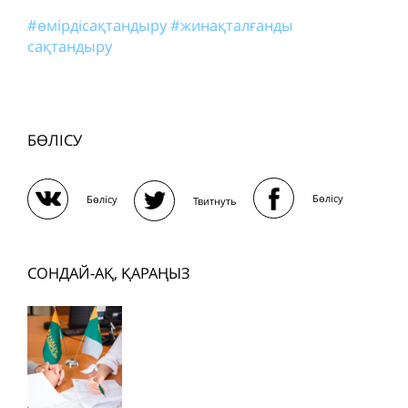
#өмірдісақтандыру
#жинақталғанды
сақтандыру
БӨЛІСУ
Бөлісу
Бөлісу
Твитнуть
СОНДАЙ-АҚ, ҚАРАҢЫЗ