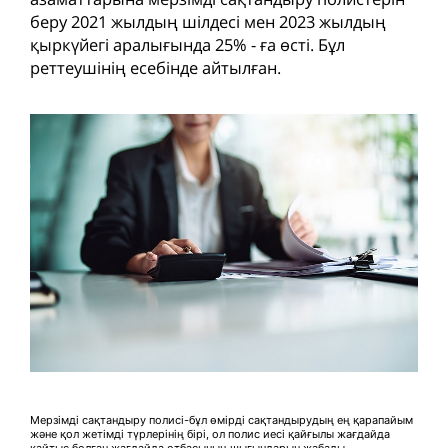
беру 2021 жылдың шілдесі мен 2023 жылдың
қыркүйегі аралығында 25% - ға өсті. Бұл
реттеушінің есебінде айтылған.
Мерзімді сақтандыру полисі-бұл өмірді сақтандырудың ең қарапайым
және қол жетімді түрлерінің бірі, ол полис иесі қайғылы жағдайда