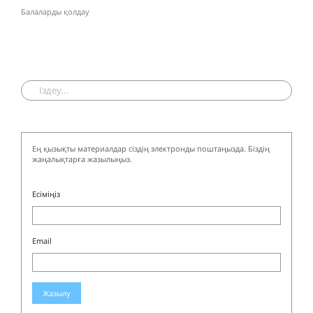
Балаларды қолдау
Ең қызықты материалдар сіздің электронды поштаңызда. Біздің
жаңалықтарға жазылыңыз.
Есіміңіз
Email
Жазылу