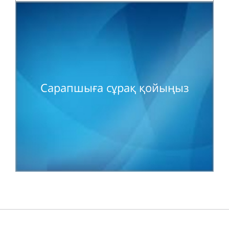
Сарапшыға сұрақ қойыңыз