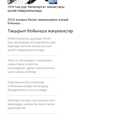
«Ұлттық қор-балаларға» жинақтары
қалай пайдаланылады
2024 жылдың бірінші мамырындағы жағдай
бойынша ...
Тақырып бойынша жаңалықтар
Инвестициялық құрамдас бөлігі
бар сақтандыру жоспарларын ұзақ
мерзімді капитал жинақтау үшін
қалай пайдалануға болады
АҚШ-та сақтандыру компаниясы
клиенттерге спортпен
шұғылданып, дұрыс тамақтанғаны
үшін сыйақы төлейді
Үндістанның бір штатында
отбасылық өмірді сақтандыру
бағдарламасы іске қосылады
Шетелдік жоғары оқу орнына жол:
мерзімдер, қателіктер және нақты
мүмкіндіктер