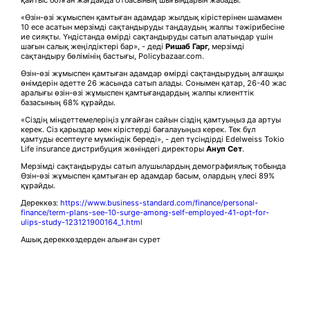
қайтыс болған жағдайда отбасының шығындарын жабады.
«Өзін-өзі жұмыспен қамтыған адамдар жылдық кірістерінен шамамен
10 есе асатын мерзімді сақтандыруды таңдаудың жалпы тәжірибесіне
ие сияқты. Үндістанда өмірді сақтандыруды сатып алатындар үшін
шағын салық жеңілдіктері бар», - деді
Ришаб Гарг,
мерзімді
сақтандыру бөлімінің бастығы, Policybazaar.com.
Өзін-өзі жұмыспен қамтыған адамдар өмірді сақтандырудың алғашқы
өнімдерін әдетте 26 жасында сатып алады. Сонымен қатар, 26-40 жас
аралығы өзін-өзі жұмыспен қамтығандардың жалпы клиенттік
базасының 68% құрайды.
«Сіздің міндеттемелеріңіз ұлғайған сайын сіздің қамтуыңыз да артуы
керек. Сіз қарыздар мен кірістерді бағалауыңыз керек. Тек бұл
қамтуды есептеуге мүмкіндік береді», - деп түсіндірді Edelweiss Tokio
Life insurance дистрибуция жөніндегі директоры
Ануп Сет
.
Мерзімді сақтандыруды сатып алушылардың демографиялық тобында
Өзін-өзі жұмыспен қамтыған ер адамдар басым, олардың үлесі 89%
құрайды.
Дереккөз:
https://www.business-standard.com/finance/personal-
finance/term-plans-see-10-surge-among-self-employed-41-opt-for-
ulips-study-123121900164_1.html
Ашық дереккөздерден алынған сурет