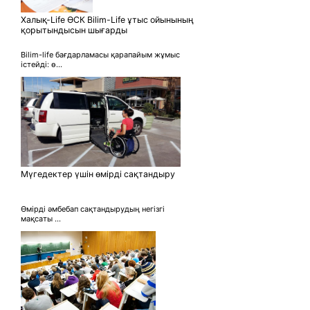
Халық-Life ӨСК Bilim-Life ұтыс ойынының
қорытындысын шығарды
Bilim-life бағдарламасы қарапайым жұмыс
істейді: ө...
Мүгедектер үшін өмірді сақтандыру
Өмірді әмбебап сақтандырудың негізгі
мақсаты ...