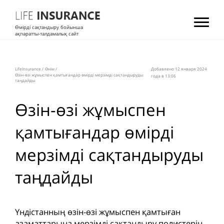
Өмірді сақтандыру бойынша
ақпаратты-талдамалық сайт
LifeInsurance
/
Өнім
/
Добавлено 12 января 2024
Өзін-өзі жұмыспен қамтығандар өмірді мерзімді сақтандыруды
года в 13:06
таңдайды
Өзін-өзі жұмыспен
қамтығандар өмірді
мерзімді сақтандыруды
таңдайды
Үндістанның өзін-өзі жұмыспен қамтыған
азаматтарына мерзімді сақтандыру полистерін