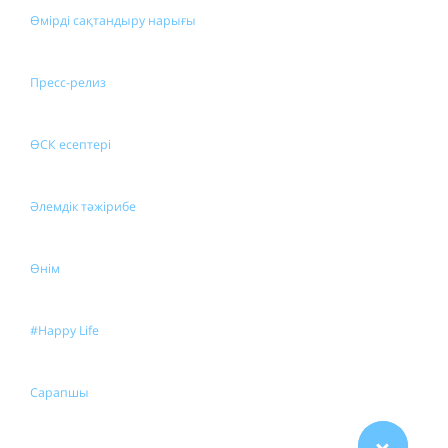
Өмірді сақтандыру нарығы
Пресс-релиз
ӨСК есептері
Әлемдік тәжірибе
Өнім
#Happy Life
Сарапшы