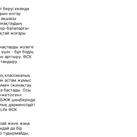
 беруі кезінде
рын енгізу
К ақшасы
инақтаудың
қор-балаларға»
ықтай жоғары
инақтарды жүзеге
шін - бұл біздің
н арттыру. ӨСК
ақтандыру
дың классикалық
дан астам жұмыс
аумен (жинақтау
а бастады. Осы
 «жетілген»
 МБЖЖ шеңберінде
лық дәрменсіздігі
Life ӨСК
арай және жаңа
ндай да бір
р тудырмайды.