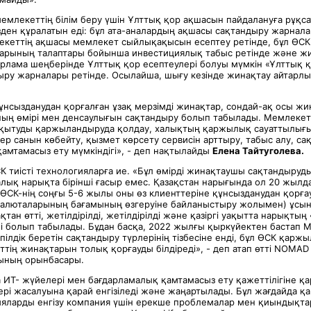
мемлекеттің білім беру үшін Ұлттық қор ақшасын пайдалануға рұқсат
зден құралатын еді: бұл ата-аналардың ақшасы сақтандыру жарнала
лекеттің ақшасы мемлекет сыйлықақысын есептеу ретінде, бұл ӨС
арының талаптары бойынша инвестициялық табыс ретінде және ж
дарлама шеңберінде Ұлттық қор есептеулері болуы мүмкін «Ұлттық 
ру жарналары ретінде. Осылайша, шығу кезінде жинақтау айтарл
құнсызданудан қорғалған ұзақ мерзімді жинақтар, сондай-ақ осы ж
ның өмірі мен денсаулығын сақтандыру болып табылады. Мемлекет ү
қытуды қаржыландыруда қолдау, халықтың қаржылық сауаттылығы
тер санын көбейту, қызмет көрсету сервисін арттыру, табыс алу, с
амтамасыз ету мүмкіндігі», - деп нақтылайды
Елена Тайтуголева.
СК тиісті технологияларға ие. «Бұл өмірді жинақтаушы сақтандыру
ралық нарықта бірінші ғасыр емес. Қазақстан нарығында ол 20 жыл
е ӨСК-нің соңғы 5-6 жылы оны өз клиенттеріне құнсызданудан қорғ
алюталарының бағамының өзгеруіне байланыстыру жолымен) ұсын
қтан өтті, жетілдірілді, жетілдірілді және қазіргі уақытта нарықтың
мі болып табылады. Бұдан басқа, 2022 жылғы қыркүйектен бастап
ілдік беретін сақтандыру түрлерінің тізбесіне енді, бұл ӨСК қаржы
тің жинақтарын толық қорғауды білдіреді», - деп атап өтті NOMAD 
ының орынбасары.
 ИТ- жүйелері мен бағдарламалық қамтамасыз ету қажеттілігіне қ
рі жасалуына қарай енгізіледі және жаңартылады. Бұл жағдайда қа
ияларды енгізу компания үшін ерекше проблемалар мен қиындықта