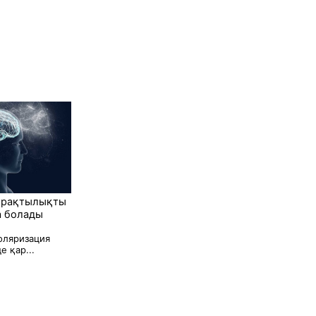
ұрақтылықты
а болады
оляризация
е қар...