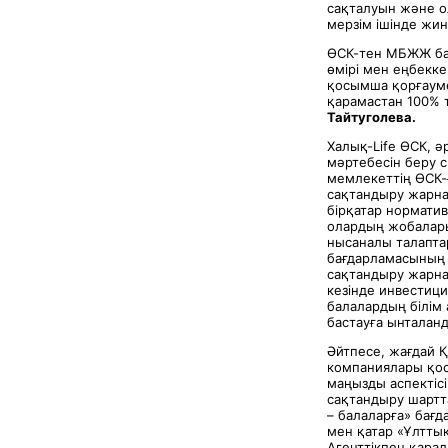
сақталуын және о
мерзім ішінде жин
ӨСК-тен МБЖЖ бағ
өмірі мен еңбекке
қосымша қорғауме
қарамастан 100% 
Тайтуголева.
Халық-Life ӨСК, 
мәртебесін беру 
мемлекеттің ӨСК-
сақтандыру жарна
бірқатар норматив
олардың жобалары 
нысаналы талаптар
бағдарламасының
сақтандыру жарна
кезінде инвестиц
балалардың білім
бастауға ынталанд
Әйтпесе, жағдай 
компаниялары қос
маңызды аспектіс
сақтандыру шартт
– балаларға» бағ
мен қатар «Ұлтты
Агенттікпен қара