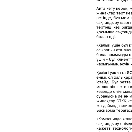
Айта кету керек, 
жинақтар төрт кө
ретінде, бұл мем
сақтандыру шартт
төртінші көзі бағ
қосымша сақтанды
болар еді.
«Халық үшін бұл 
асыратын ата-ана
балаларымызды о
үшін - бұл клиент
нарығының өсуін қ
Қазіргі уақытта Ө
өнімі, ол халықа
істейді. Бұл ретт
мөлшерін шетел в
кезеңде өнім сына
сұранысқа ие өні
жинақтар СТКҚ кеп
жағдайында клиент
Басқарма төрағас
«Компанияда жаңа
сақтандыру өнімде
қажетті технолог