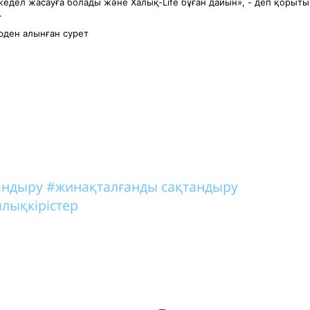
жедел жасауға болады және Халық-Life бұған дайын», - деп қорыт
.
ден алынған сурет
тандыру
#жинақталғанды сақтандыру
лықкірістер