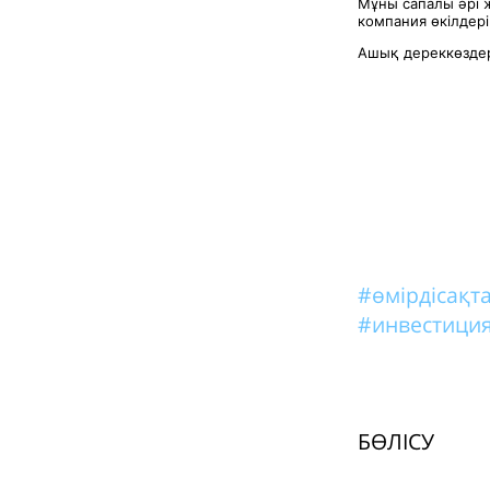
Мұны сапалы әрі 
компания өкілдері
Ашық дереккөздер
#өмірдісақ
#инвестиция
БӨЛІСУ