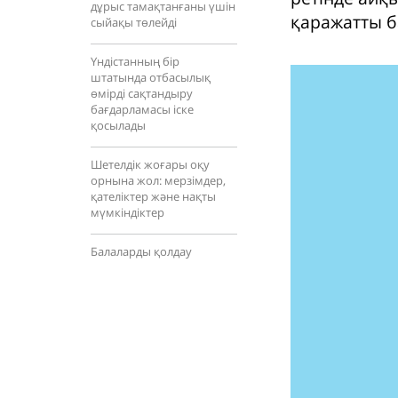
дұрыс тамақтанғаны үшін
қаражатты б
сыйақы төлейді
Үндістанның бір
штатында отбасылық
өмірді сақтандыру
бағдарламасы іске
қосылады
Шетелдік жоғары оқу
орнына жол: мерзімдер,
қателіктер және нақты
мүмкіндіктер
Балаларды қолдау