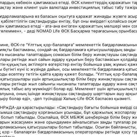
лардың көбеюін қамтамасыз етеді. ӨСК клиенттердің қаражатын тар
ақтау және клиент үшін валютада инвестициялық табыс табу тәжіри
дарламаларына өз баласын оқытуға қаражат жинауды жүзеге асыр
 қабілеттілігін сақтандыруды енгізу, бұл оны өмірдегі қолайсыз оқи
н қамтамасыз етеді - ата-ана енгізген қаражаттың мөлшері мен с
төлеммен», - деді NOMAD Life ӨСК Басқарма төрағасының орынба
әрине, ӨСК-ге "Ұлттық қор-балаларға" мемлекеттік бағдарламасыны
сияқты бастаманы, сондай-ақ бағдарламаға қатысушылардың заңды 
ға нысаналы талаптардың сомасын білім беру жинақтаушы сақтан
лары ретінде жыл сайын аудару құқығын беру бастамасын қолдайд
тік-құқықтық актілерге өзгерістер енгізу бойынша ұзақ жұмыс қаж
бүгінгі күні іс жүзінде дайын, осы мемлекеттік бағдарламаға қат
ды есептеу тетігін қайта қарау қажет болады. "Ұлттық қор-балала
 қатысушылары үшін артықшылықтар білім беру жинақтаушы сақта
лары ретінде жыл сайынғы нысаналы талаптарды аудару және сақ
иялық табыс алу мүмкіндігі болар еді. Мемлекет үшін артықшылықт
 алуына, оның ішінде жинақтаушы сақтандыру шарттарын ашу арқ
ыру болар еді», -деп түсіндірді Халық-Life ӨСК баспасөз қызметі.
ҚНРжДА-да қарастырылады: «Сақтандыру бағыты бойынша өмірді с
ымша сақтандыру қорғанысын ұсынады, бұл қаржылық жоспарлау ме
і болып табылады. Осылайша, ӨСК МБЖЖ шеңберінде білім беру ж
арын жасасумен және орындаумен айналысатын заңды тұлғалар ре
дарламасының қатысушылары болып табылады. Осыған байланысты,
қ қор – балаларға» бағдарламасының операторлары ретінде қосу т
лмайды».