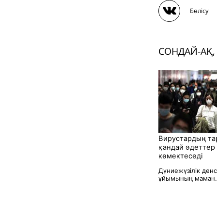
Бөлісу
СОНДАЙ-АҚ,
Вирустардың та
қандай әдеттер
көмектеседі
Дүниежүзілік ден
ұйымының маман.