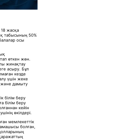
 18 жасқа
ық табысының 50%
балалар осы
лық
ап өткен жөн.
алы жинақтау
ге асыру. Бұл
лмаған кезде
алу үшін жеке
у және дамыту
к білім беру
а білім беру
лғаннан кейін
шінің өкілдері.
лған мемлекеттік
тамашысы болған,
 долларының
 қаражаттың