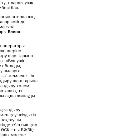
ту, оларды ұзақ
бесі бар.
атын ата-ананың
ғалар кезінде
омасына
сары
Елена
ң операторы
өкілдеріне
дыру шарттарына
ы. «Бұл үшін
ет болады,
ысушыларға
рға" мемлекеттік
ндыру шарттарына
тандыру төлемі
ар халықты
ылы ақша жинауды
ақтандыру
н қауіпсіздіктің
инақтаушы
тінде «Ұлттық қор
 ӨСК – ны БЖЗҚ-
уралы мәселе