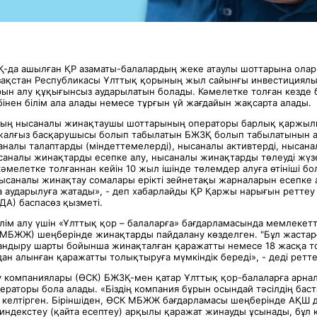
Қ-да ашылған ҚР азаматы-балалардың жеке атаулы шоттарына олар
азақстан Республикасы Ұлттық қорының жыл сайынғы инвестициял
ұрын алу құқығынсыз аударылатын болады. Кәмелетке толған кезде 
інен білім ала алады немесе тұрғын үй жағдайын жақсарта алады.
ның нысаналы жинақтаушы шоттарының операторы барлық қаржы
жалғыз басқарушысы болып табылатын БЖЗҚ болып табылатынын ат
аналы талаптарды (міндеттемелерді), нысаналы активтерді, нысан
аналы жинақтарды есепке алу, нысаналы жинақтарды төлеуді жүзе
мелетке толғаннан кейін 10 жыл ішінде төлемдер алуға өтініші бо
нысаналы жинақтау сомалары ерікті зейнетақы жарналарын есепке 
 аударылуға жатады», - деп хабарлайды ҚР Қаржы нарығын ретте
жДА) баспасөз қызметі.
лім алу үшін «Ұлттық қор – балаларға» бағдарламасында мемлекетті
(МБЖЖ) шеңберінде жинақтарды пайдалану көзделген. "Бұл жастарғ
ндыру шарты бойынша жинақталған қаражатты немесе 18 жасқа то
ан алынған қаражатты толықтыруға мүмкіндік береді», - деді реттеу
у компаниялары (ӨСК) БЖЗҚ-мен қатар Ұлттық қор-балаларға арна
ераторы бола алады. «Біздің компания бұрын осындай тәсілдің бас
і келтірген. Біріншіден, ӨСК МБЖЖ бағдарламасы шеңберінде АҚШ
индекстеу (қайта есептеу) арқылы қаражат жинауды ұсынады, бұл