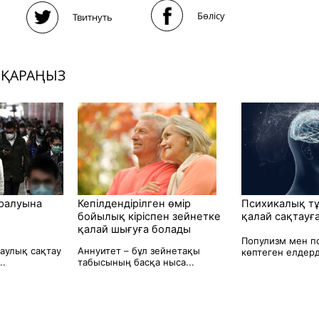
Бөлісу
Твитнуть
 ҚАРАҢЫЗ
ралуына
Кепілдендірілген өмір
Психикалық т
бойылық кіріспен зейнетке
қалай сақтауғ
қалай шығуға болады
Популизм мен п
саулық сақтау
Аннуитет – бұл зейнетақы
көптеген елдерд
..
табысының басқа ныса...