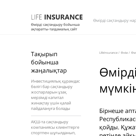
Өмірді сақтандыру на
Өмірді сақтандыру бойынша
ақпаратты-талдамалық сайт
Тақырып
LifeInsurance
/
Өнім
/
Өмі
бойынша
Өмірд
жаңалықтар
Инвестициялық құрамдас
мүмкі
бөлігі бар сақтандыру
жоспарларын ұзақ
мерзімді капитал
жинақтау үшін қалай
пайдалануға болады
Бірнеше апт
Республикас
АҚШ-та сақтандыру
қойды. Құж
компаниясы клиенттерге
спортпен шұғылданып,
ретінде айқ