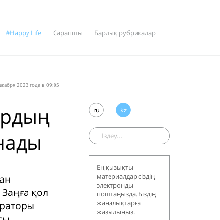
#Happy Life
Сарапшы
Барлық рубрикалар
екабря 2023 года в 09:05
ардың
ru
kz
ынады
Ең қызықты
материалдар сіздің
тан
электронды
 Заңға қол
поштаңызда. Біздің
жаңалықтарға
ераторы
жазылыңыз.
сы