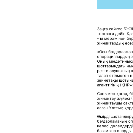
Заңға сәйкес БЖЗ
толғанға дейін Қ
- ы мерзімінен б
жинақтардың есеб
«Осы бағдарлама
операциялардың 
Оның міндеті-ныс
шоттарындағы ныс
ретте алушының кә
талап етілмеген 
зейнетақы шотына
агенттігінің (ҚНР
Сонымен қатар, бі
жинақтау жүйесі 
жинақтаушы сақта
алған Ұлттық қорд
Өмірді сақтандыр
бағдарламаның оп
келесі дәлелдерд
бағамына оларды 