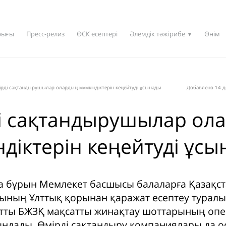
рығы
Пресс-релиз
ӨСК есептері
Әлемдік тәжірибе
Өнім
▼
рді сақтандырушылар олардың мүмкіндіктерін кеңейтуді ұсынады
Добавлено 14 д
і сақтандырушылар ол
ндіктерін кеңейтуді ұс
а бұрын Мемлекет басшысы балаларға Қазақс
ының Ұлттық қорынан қаражат есептеу туралы
атты БЖЗҚ мақсатты жинақтау шоттарының оп
ындады. Өмірді сақтандыру компаниялары да о