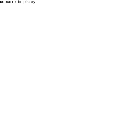
өрсететін іріктеу