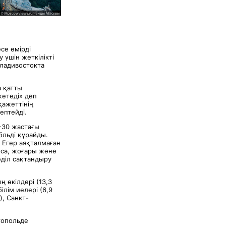
се өмірді
 үшін жеткілікті
Владивостокта
 қатты
жетеді» деп
қажеттінің
ептейді.
8-30 жастағы
бльді құрайды.
 Егер аяқталмаған
олса, жоғары және
әділ сақтандыру
 өкілдері (13,3
лім иелері (6,9
), Санкт-
топольде