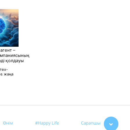
агент –
омпаниясының
рді қолдауы
тех-
os жаңа
Өнім
#Happy Life
Сарапшы