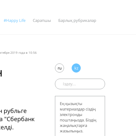
#Happy Life
Сарапшы
Барлық рубрикалар
ктября 2019 года в 10:56
н
ru
kz
Ең қызықты
материалдар сіздің
н рубльге
электронды
ға "Сбербанк
поштаңызда. Біздің
жаңалықтарға
елді.
жазылыңыз.