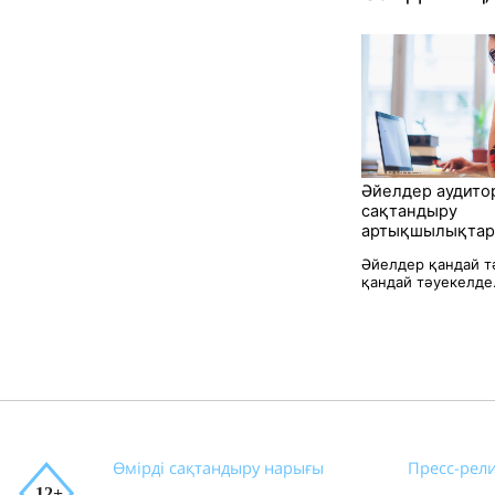
Әйелдер аудит
сақтандыру
артықшылықтар
Әйелдер қандай т
қандай тәуекелде.
Өмірді сақтандыру нарығы
Пресс-рел