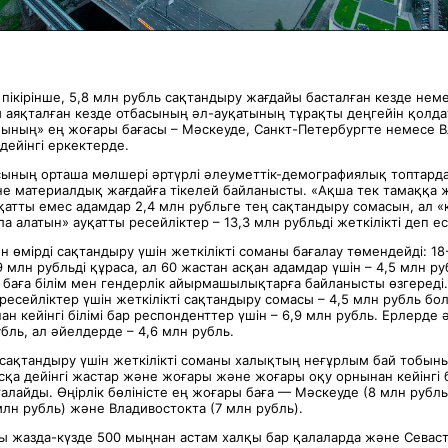
пікірінше, 5,8 млн рубль сақтандыру жағдайы басталған кезде неме
аяқталған кезде отбасының әл-ауқатының тұрақты деңгейін қолдау
нының» ең жоғары бағасы – Мәскеуде, Санкт-Петербургте немесе 
дейінгі еркектерде.
ының орташа мөлшері әртүрлі әлеуметтік-демографиялық топтарда
е материалдық жағдайға тікелей байланысты. «Ақша тек тамаққа 
қатты емес адамдар 2,4 млн рубльге тең сақтандыру сомасын, ал «
а алатын» ауқатты ресейліктер – 13,3 млн рубльді жеткілікті деп ес
н өмірді сақтандыру үшін жеткілікті соманы бағалау төмендейді: 1
9 млн рубльді құраса, ал 60 жастан асқан адамдар үшін – 4,5 млн ру
 баға білім мен гендерлік айырмашылықтарға байланысты өзгереді.
 ресейліктер үшін жеткілікті сақтандыру сомасы – 4,5 млн рубль б
н кейінгі білімі бар респонденттер үшін – 6,9 млн рубль. Ерлерде 
бль, ал әйелдерде – 4,6 млн рубль.
сақтандыру үшін жеткілікті соманы халықтың неғұрлым бай тобының
сқа дейінгі жастар және жоғары және жоғары оқу орнынан кейінгі бі
алайды. Өңірлік бөліністе ең жоғары баға — Мәскеуде (8 млн рубль
млн рубль) және Владивостокта (7 млн рубль).
ы жазда-күзде 500 мыңнан астам халқы бар қалаларда және Севас