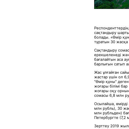
Респонденттердің 
сақтандыру шарты 
болады. «Өмір құ
тұратын 30 жасқа 
Сақтандыру сомас
ерекшеленеді жән
бағалайтын аса ау
барлығын сатып ал
Жас ұлғайған сайы
жастар үшін ол 6,
"Өмір құны" деген
жоғары білімі бар
жоғары оқу орнына
сомасы 6,8 млн ру
Осылайша, өмірді 
млн рубль), 30 жа
млн рубльден) бағ
Петербургте (7,2 
Зерттеу 2019 жыл