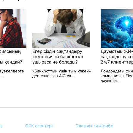
ориясының
Егер сіздің сақтандыру
Дауыстық ЖИ-
компаниясы банкротқа
сақтандыру к
ы қандай?
ұшыраса не болады?
24/7 клиентте
әуекелдерге
«Банкроттық үшін тым үлкен»
Лондондағы фин
..
деп саналған AIG са...
компаниясы Ele
дауысты...
из
ӨСК есептері
Әлемдік тәжірибе