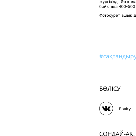
жүргізілді. Әр қа
бойынша 400-500 
Фотосурет ашық 
#сақтандыр
БӨЛІСУ
Бөлісу
СОНДАЙ-АҚ,