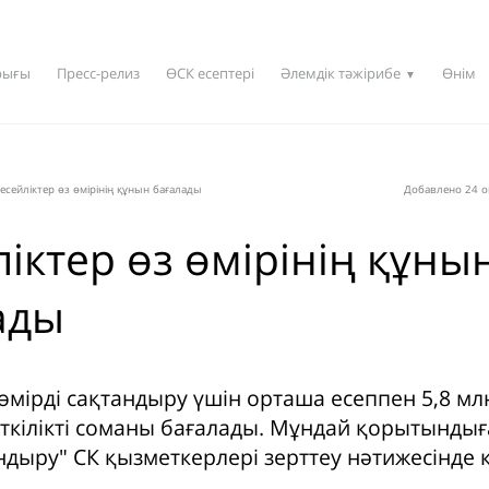
рығы
Пресс-релиз
ӨСК есептері
Әлемдік тәжірибе
Өнім
▼
есейліктер өз өмірінің құнын бағалады
Добавлено 24 о
іктер өз өмірінің құны
ады
 өмірді сақтандыру үшін орташа есеппен 5,8 мл
еткілікті соманы бағалады. Мұндай қорытынды
ндыру" СК қызметкерлері зерттеу нәтижесінде к