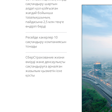
сақтандыру шартын
алдап қол қойғызған
жағдай бойынша
тазалықшының
пайдасына 2,5 млн теңге
өндіріп берді
Ресейде хакерлер 10
сақтандыру компаниясын
тонады
СберСтрахование жизни
өмірді және денсаулықты
сақтандыруға арналған
жазылым қызметін іске
қосты