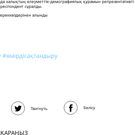
лада халықтың әлеуметтік-демографиялық құрамын репрезентативті к
респондент сұралды.
дереккөздерінен алынды
у
#өмірдісақтандыру
Бөлісу
Твитнуть
 ҚАРАҢЫЗ