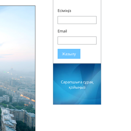
Есіміңіз
Email
Жазылу
Сарапшыға сұрақ
қойыңыз