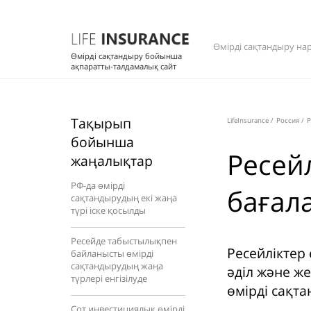
Өмірді сақтандыру на
Өмірді сақтандыру бойынша
ақпаратты-талдамалық сайт
Тақырып
LifeInsurance
/
Россия
/
Р
бойынша
Ресейл
жаңалықтар
РФ-да өмірді
бағал
сақтандырудың екі жаңа
түрі іске қосылды
Ресейде табыстылықпен
Ресейліктер
байланысты өмірді
сақтандырудың жаңа
әділ және ж
түрлері енгізілуде
өмірді сақта
Сот инвестициялық өмірді