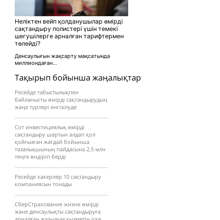
Неліктен вейп қолданушылар өмірді
сақтандыру полистері үшін темекі
шегушілерге арналған тарифтермен
төлейді?
Денсаулығын жақсарту мақсатында
миллиондаған...
Тақырып бойынша жаңалықтар
Ресейде табыстылықпен
байланысты өмірді сақтандырудың
жаңа түрлері енгізілуде
Сот инвестициялық өмірді
сақтандыру шартын алдап қол
қойғызған жағдай бойынша
тазалықшының пайдасына 2,5 млн
теңге өндіріп берді
Ресейде хакерлер 10 сақтандыру
компаниясын тонады
СберСтрахование жизни өмірді
және денсаулықты сақтандыруға
арналған жазылым қызметін іске