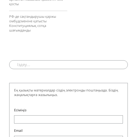
қосты
РФ-де сақтандырушы қаржы
омбудсменіне қатысты
Конституциялық сотқа
шағымданды
Ең қызықты материалдар сіздің электронды поштаңызда. Біздің
жаңалықтарға жазылыңыз.
Есіміңіз
Email