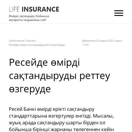
Өмірді сақтандыру бойынша
ақпаратты-талдамалық сайт
LifeInsurance
/
Россия
/
Добавлено 25 мартa 2022 года в
Ресейде өмірді сақтандыруды реттеу өзгеруде
11:43
Ресейде өмірді
сақтандыруды реттеу
өзгеруде
Ресей Банкі өмірді ерікті сақтандыру
стандарттарына өзгертулер енгізді. Мысалы,
жуық арада сақтандыру шарты бірден ол
бойынша бірінші жарнаны төлегеннен кейін