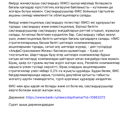
Өмірді жинақтаушы сақтандыру (ӨЖС) қысқа мерзімді болашақта
бағалы қағаздар кірістілігінің өзгеруіне байланысты – күткеннен де
жоғары болуы мүмкін. Сақтандырушылар ӨЖС бойынша тартылған
ақшаны сенімді мемлекеттік облигацияларға салады.
Өмірді инвестициялық сақтандыру полистері (ӨИС) екі құрауыштан
тұрады: сақтандыру және инвестициялық. Бірінші бөлігін
сақтандырушылар сақтандыру жағдайларын реттей отырып, жұмысқа
салады. Ал екінші бөлігімен күрделілік бар. Сақтандыру табыс әкелуі
үшін, инвестициялық бөлігін шетелдік бағалы қағаздарға салады. «ӨИС
стратегияларының басым бөлігі шетелдік компаниялардың
акцияларынан тұрады, сатып алу шетелде жүреді, - деп түсіндірді
«АльфаСтрахование-Жизнь» баспасөз қызметінде. – Қазір ол
тоқтатылған. Шарттарды бұзу егер шетелдік компаниялар бұрын
сатқан активтерді компаниядан қайтарып алған жағдайда ғана мүмкін.
Бірақ, қазір ол туралы әңгіме жүріп жатқан жоқ. Ресейлік компаниялар
нарықта үлкен түсімді көрсетті, бірақ олардың акцияларымен
стратегиялар үлесі небәрі 0,2%-ға жуықты құрайды. Бұдан бөлек, ӨИС
бағдарламаларында нарық түсімінің деңгейіне қатысты табысты
жоғалту қаупін төмендететін, түрлі қорғаныс құралдар көзделген.
ӨИС-мен ары қарай не болады және ол бола ма, сақтандырушылар
әзірге болжам жасап жатқан жоқ.
Дереккөзі:
https://www.banki.ru/news/daytheme/?id=10963372
Сурет ашық дереккөздерден