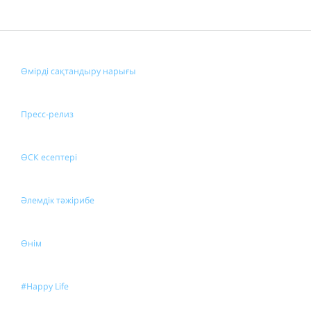
Өмірді сақтандыру нарығы
Пресс-релиз
ӨСК есептері
Әлемдік тәжірибе
Өнім
#Happy Life