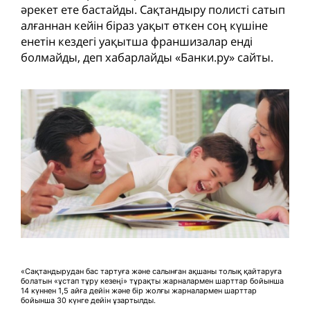
әрекет ете бастайды. Сақтандыру полисті сатып
алғаннан кейін біраз уақыт өткен соң күшіне
енетін кездегі уақытша франшизалар енді
болмайды, деп хабарлайды «Банки.ру» сайты.
«Сақтандырудан бас тартуға және салынған ақшаны толық қайтаруға
болатын «ұстап тұру кезеңі» тұрақты жарналармен шарттар бойынша
14 күннен 1,5 айға дейін және бір жолғы жарналармен шарттар
бойынша 30 күнге дейін ұзартылды.