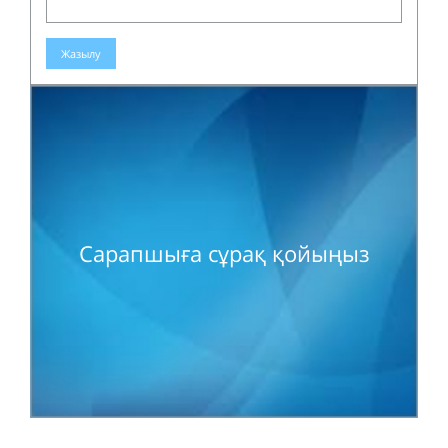
Жазылу
Сарапшыға сұрақ қойыңыз