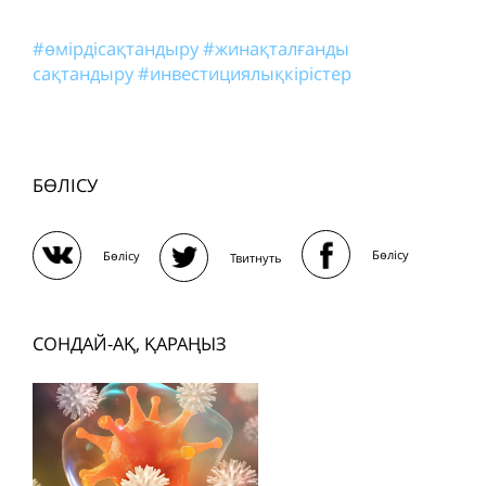
#өмірдісақтандыру
#жинақталғанды
сақтандыру
#инвестициялықкірістер
БӨЛІСУ
Бөлісу
Бөлісу
Твитнуть
СОНДАЙ-АҚ, ҚАРАҢЫЗ