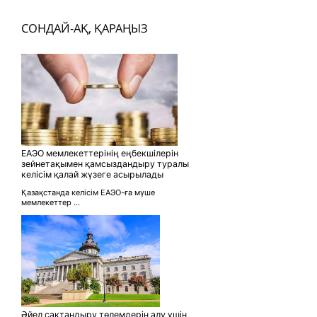
СОНДАЙ-АҚ, ҚАРАҢЫЗ
ЕАЭО мемлекеттерінің еңбекшілерін
зейнетақымен қамсыздандыру туралы
келісім қалай жүзеге асырылады
Қазақстанда келісім ЕАЭО-ға мүше
мемлекеттер ...
Әйел сақтандыру төлемдерін алу үшін