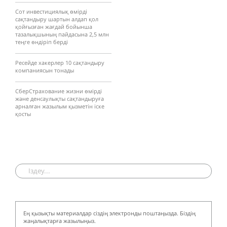
Сот инвестициялық өмірді
сақтандыру шартын алдап қол
қойғызған жағдай бойынша
тазалықшының пайдасына 2,5 млн
теңге өндіріп берді
Ресейде хакерлер 10 сақтандыру
компаниясын тонады
СберСтрахование жизни өмірді
және денсаулықты сақтандыруға
арналған жазылым қызметін іске
қосты
Ең қызықты материалдар сіздің электронды поштаңызда. Біздің
жаңалықтарға жазылыңыз.