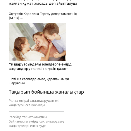
жалған құжат жасады деп айыпталуда
Оңтүстік Каролина Тергеу департаментінің
(SLED) ...
Үй шаруасындағы әйелдерге өмірді
сақтандыру полисі не үшін қажет
Тіпті сіз каскадер емес, қарапайым үй
шаруасын...
Тақырып бойынша жаңалықтар
РФ-да өмірді сақтандырудың екі
жаңа түрі іске қосылды
Ресейде табыстылықпен
байланысты өмірді сақтандырудың
жаңа түрлері енгізілуде