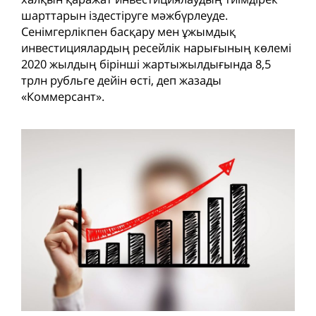
шарттарын іздестіруге мәжбүрлеуде.
Сенімгерлікпен басқару мен ұжымдық
инвестициялардың ресейлік нарығының көлемі
2020 жылдың бірінші жартыжылдығында 8,5
трлн рубльге дейін өсті, деп жазады
«Коммерсант».