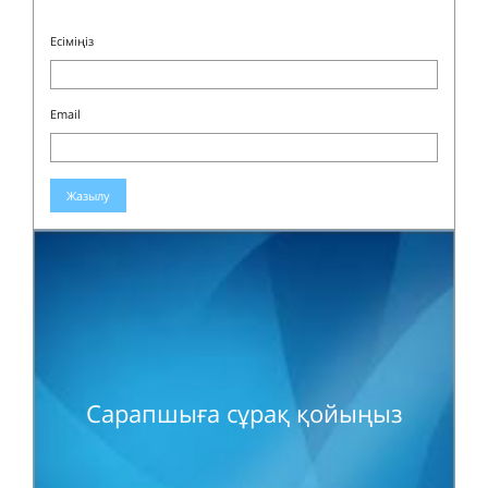
Есіміңіз
Email
Жазылу
Сарапшыға сұрақ қойыңыз