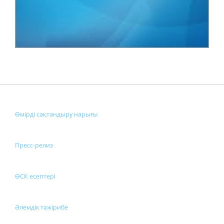
Өмірді сақтандыру нарығы
Пресс-релиз
ӨСК есептері
Әлемдік тәжірибе