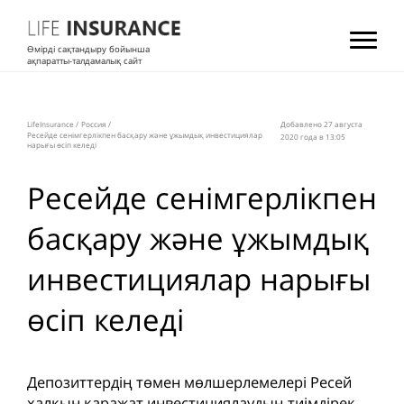
Өмірді сақтандыру бойынша
ақпаратты-талдамалық сайт
LifeInsurance
/
Россия
/
Добавлено 27 августа
Ресейде сенімгерлікпен басқару және ұжымдық инвестициялар
2020 года в 13:05
нарығы өсіп келеді
Ресейде сенімгерлікпен
басқару және ұжымдық
инвестициялар нарығы
өсіп келеді
Депозиттердің төмен мөлшерлемелері Ресей
халқын қаражат инвестициялаудың тиімдірек