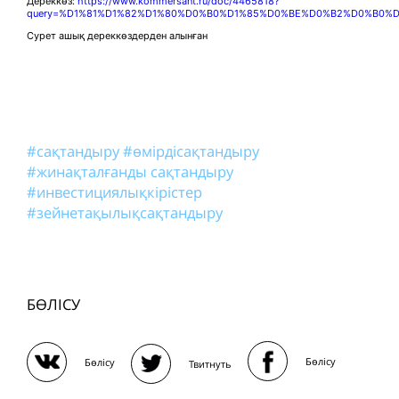
Дереккөз:
https://www.kommersant.ru/doc/4465818?
query=%D1%81%D1%82%D1%80%D0%B0%D1%85%D0%BE%D0%B2%D0%B0
Сурет ашық дереккөздерден алынған
#сақтандыру
#өмірдісақтандыру
#жинақталғанды сақтандыру
#инвестициялықкірістер
#зейнетақылықсақтандыру
БӨЛІСУ
Бөлісу
Бөлісу
Твитнуть