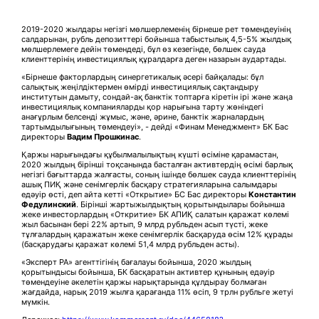
2019-2020 жылдары негізгі мөлшерлеменің бірнеше рет төмендеуінің
салдарынан, рубль депозиттері бойынша табыстылық 4,5-5% жылдық
мөлшерлемеге дейін төмендеді, бұл өз кезегінде, бөлшек сауда
клиенттерінің инвестициялық құралдарға деген назарын аудартады.
«Бірнеше факторлардың синергетикалық әсері байқалады: бұл
салықтық жеңілдіктермен өмірді инвестициялық сақтандыру
институтын дамыту, сондай-ақ банктік топтарға кіретін ірі және жаңа
инвестициялық компанияларды қор нарығына тарту жөніндегі
анағұрлым белсенді жұмыс, және, әрине, банктік жарналардың
тартымдылығының төмендеуі», - дейді «Финам Менеджмент» БК Бас
директоры
Вадим Прошкинас
.
Қаржы нарығындағы құбылмалылықтың күшті өсіміне қарамастан,
2020 жылдың бірінші тоқсанында басталған активтердің өсімі барлық
негізгі бағыттарда жалғасты, соның ішінде бөлшек сауда клиенттерінің
ашық ПИҚ және сенімгерлік басқару стратегияларына салымдары
едәуір өсті, деп айта кетті «Открытие» БC Бас директоры
Константин
Федулинский
. Бірінші жартыжылдықтың қорытындылары бойынша
жеке инвесторлардың «Откритие» БК АПИҚ салатын қаражат көлемі
жыл басынан бері 22% артып, 9 млрд рубльден асып түсті, жеке
тұлғалардың қаражатын жеке сенімгерлік басқаруда өсім 12% құрады
(басқарудағы қаражат көлемі 51,4 млрд рубльден асты).
«Эксперт РА» агенттігінің бағалауы бойынша, 2020 жылдың
қорытындысы бойынша, БК басқаратын активтер құнының едәуір
төмендеуіне әкелетін қаржы нарықтарында құлдырау болмаған
жағдайда, нарық 2019 жылға қарағанда 11% өсіп, 9 трлн рубльге жетуі
мүмкін.