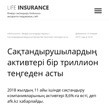
Өмірді сақтандыру бойынша
ақпаратты-талдамалық сайт
LifeInsurance
/
Өмірді сақтандыру нарығы
/
Добавлено 15 января
Сақтандырушылардың активтері бір триллион теңгеден асты
2019 года в 23:41
Сақтандырушылардың
активтері бір триллион
теңгеден асты
2018 жылдың 11 айы ішінде сақтандыру
компанияларының активтері 8,6%-ға өсті, деп
afk.kz хабарлайды.