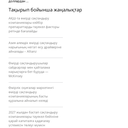
доллардан ...
Тақырып бойынша жаңалықтар
АҚШ-та өмірді сақтандыру
компаниялары кейбір
препараттарды тәуекел факторы
ретінде бағалайды
Азия әлемдік өмірді сақтандыру
нарығының негізгі өсу драйверіне
айналады – Allianz
Өмірді сақтандырушылар
сайдкарлар мен қайталама
нарықтарға бет бұруда —
McKinsey
Өмірлік оқиғалар маркетингі
өмірді сақтандыру
компанияларының басты
құралына айналып келеді
2027 жылдан бастап сақтандыру
компаниялары тәуекел бейініне
қарай капиталға қадағалау
үстемесін төлеуі мүмкін