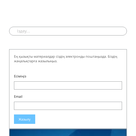
Ең қызықты материалдар сіздің электронды поштаңызда. Біздің
жаңалықтарға жазылыңыз.
Есіміңіз
Email
Жазылу