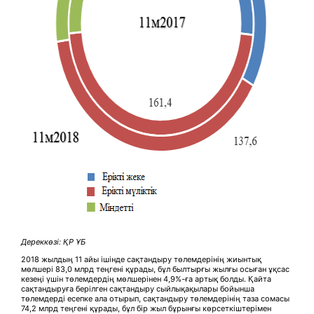
Дереккөзі: ҚР ҰБ
2018 жылдың 11 айы ішінде сақтандыру төлемдерінің жиынтық
мөлшері 83,0 млрд теңгені құрады, бұл былтырғы жылғы осыған ұқсас
кезеңі үшін төлемдердің мөлшерінен 4,9%-ға артық болды. Қайта
сақтандыруға берілген сақтандыру сыйлықақылары бойынша
төлемдерді есепке ала отырып, сақтандыру төлемдерінің таза сомасы
74,2 млрд теңгені құрады, бұл бір жыл бұрынғы көрсеткіштерімен