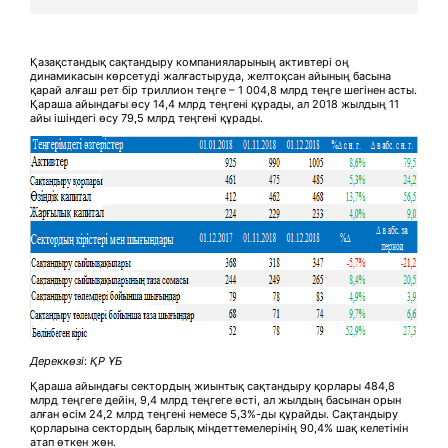
Қазақстандық сақтандыру компанияларының активтері оң
динамикасын көрсетуді жалғастыруда, желтоқсан айының басына
қарай алғаш рет бір триллион теңге – 1 004,8 млрд теңге шегінен асты.
Қараша айындағы өсу 14,4 млрд теңгені құрады, ал 2018 жылдың 11
айы ішіндегі өсу 79,5 млрд теңгені құрады.
Дереккөзі
:
ҚР ҰБ
Қараша айындағы сектордың жиынтық сақтандыру қорлары 484,8
млрд теңгеге дейін, 9,4 млрд теңгеге өсті, ал жылдың басынан орын
алған өсім 24,2 млрд теңгені немесе 5,3%-ды құрайды. Сақтандыру
қорларына сектордың барлық міндеттемелерінің 90,4% шақ келетінін
атап өткен жөн.