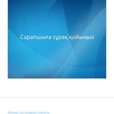
Сарапшыға сұрақ қойыңыз
Өмірді сақтандыру нарығы