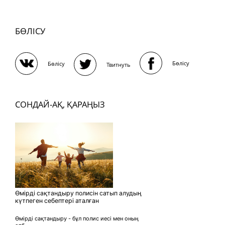
БӨЛІСУ
Бөлісу
Бөлісу
Твитнуть
СОНДАЙ-АҚ, ҚАРАҢЫЗ
Өмірді сақтандыру полисін сатып алудың
күтпеген себептері аталған
Өмірді сақтандыру - бұл полис иесі мен оның