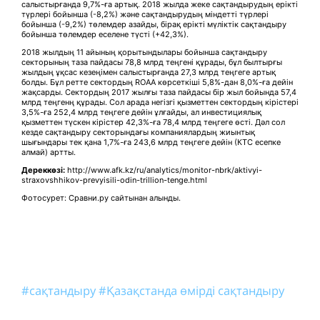
салыстырғанда 9,7%-ға артық. 2018 жылда жеке сақтандырудың ерікті
түрлері бойынша (-8,2%) және сақтандырудың міндетті түрлері
бойынша (-9,2%) төлемдер азайды, бірақ ерікті мүліктік сақтандыру
бойынша төлемдер еселене түсті (+42,3%).
2018 жылдың 11 айының қорытындылары бойынша сақтандыру
секторының таза пайдасы 78,8 млрд теңгені құрады, бұл былтырғы
жылдың ұқсас кезеңімен салыстырғанда 27,3 млрд теңгеге артық
болды. Бұл ретте сектордың ROAA көрсеткіші 5,8%-дан 8,0%-ға дейін
жақсарды. Сектордың 2017 жылғы таза пайдасы бір жыл бойында 57,4
млрд теңгенң құрады. Сол арада негізгі қызметтен сектордың кірістері
3,5%-ға 252,4 млрд теңгеге дейін ұлғайды, ал инвестициялық
қызметтен түскен кірістер 42,3%-ға 78,4 млрд теңгеге өсті. Дәл сол
кезде сақтандыру секторындағы компаниялардың жиынтық
шығындары тек қана 1,7%-ға 243,6 млрд теңгеге дейін (КТС есепке
алмай) артты.
Дереккөзі:
http://www.afk.kz/ru/analytics/monitor-nbrk/aktivyi-
straxovshhikov-prevyisili-odin-trillion-tenge.html
Фотосурет: Сравни.ру сайтынан алынды.
#сақтандыру
#Қазақстанда өмірді сақтандыру