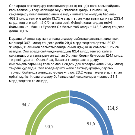
Сол арада сақтандыру компанияларының өзіндік капиталы пайданы
капитализациялау негізінде өсуін жалғастырады. Осылайша,
сақтандыру компанияларының өзіндік капиталы жылдың басынан
468,2 млрд теңгеге дейін 13,7%-ға артты, ал жарғылық капитал 233,4
млрд теңгеге дейін 4,0%-ға ғана өсті. Өзіндік капиталдың өсімі
бойынша көшбасшы Еуразия СК болып табылады – 143,3 млрд теңгеге
дейін 31,0%.
Қараша айында тартылған сақтандыру сыйлықақысының жиынтық
мөлшері 347,1 млрд теңгеге дейін 29,4 млрд теңгеге артты. 2017
жылдың 11 айымен салыстырғанда, сыйлықақының сомасы 5,7%-ға
азайды. Сол арада сыйлықақылардың 82,4 млрд теңгесі қайта
сақтандыруға тапсырылған еді, ал бір жыл бұрын бұл сома 124,1 млрд
теңгені құраған. Осылайша, биылғы жылда сақтандыру
сыйлықақыларының таза сомасы 20,5%-дан жоғары және 264,7 млрд
теңгені құрайды. Сол арада ерікті жеке сақтандырудың барлық
түрлері бойынша алымдар өсуде – плюс 23,2 млрд теңгеге артты, ал
ерікті мүліктік сақтандыру бойынша сыйлықақылары – минус 23,8
млрд теңгеге төмендеді.