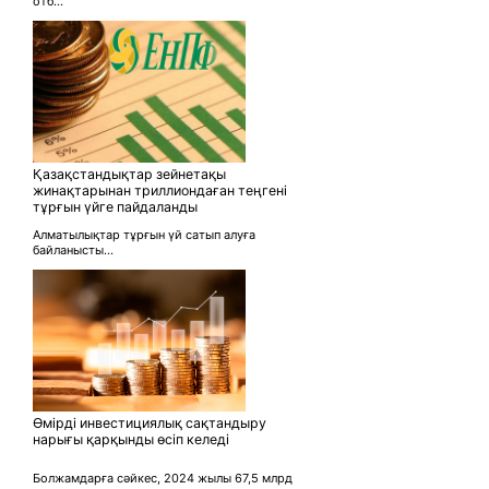
отб...
Қазақстандықтар зейнетақы
жинақтарынан триллиондаған теңгені
тұрғын үйге пайдаланды
Алматылықтар тұрғын үй сатып алуға
байланысты...
Өмірді инвестициялық сақтандыру
нарығы қарқынды өсіп келеді
Болжамдарға сәйкес, 2024 жылы 67,5 млрд