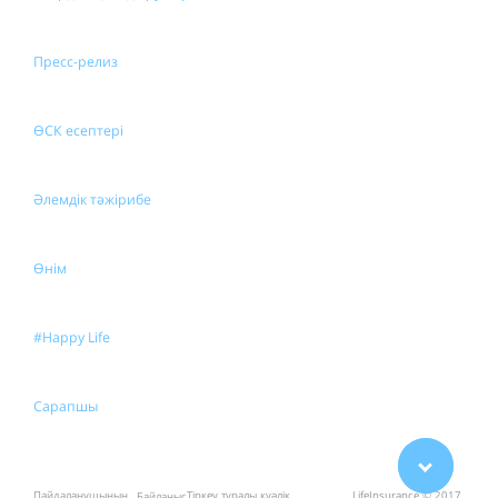
Пресс-релиз
ӨСК есептері
Әлемдік тәжірибе
Өнім
#Happy Life
Сарапшы
Пайдаланушының
Тіркеу туралы куәлік
LifeInsurance © 2017
Байланыс