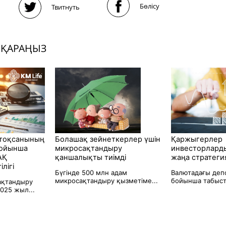
Бөлісу
Твитнуть
 ҚАРАҢЫЗ
 тоқсанының
Болашақ зейнеткерлер үшін
Қаржыгерлер
ойынша
микросақтандыру
инвесторлард
АҚ
қаншалықты тиімді
жаңа стратег
лігі
Бүгінде 500 млн адам
Валютадағы деп
микросақтандыру қызметіме...
бойынша табыст
сақтандыру
025 жыл...