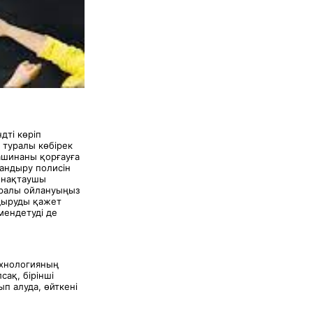
дті көріп
 туралы көбірек
машинаны қорғауға
тандыру полисін
жинақтаушы
туралы ойлануыңыз
ндыруды қажет
мендетуді де
ехнологияның
ақ, бірінші
п алуда, өйткені