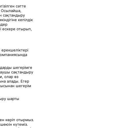
гізілген сәтте
. Осылайша,
ан сақтандыру
ндігіне кепілдік
мдер
і ескере отырып,
 ерекшеліктері
 компаниясында
ндарды шегерімге
қтаушы сақтандыру
и, олар өз
на алады. Егер
бысынан шегерім
ыру шарты
ен көріп отырмыз.
шеюін күтеміз.