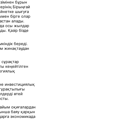
зімінен бұрын
терінің Бірыңғай
ейнетке шығуға
ымен бірге олар
астан алады.
онда осы жылдар
ы. Қазір бізде
кіндік береді.
ам жинақтаудан
 сұрақтар
ты кеңейтілген
ургиялық
әне инвестициялық
 тұрақтылығы
елдерді өтей
ысты.
атайым оқиғалардан
йынша баяу қарқын
дарға экономикада