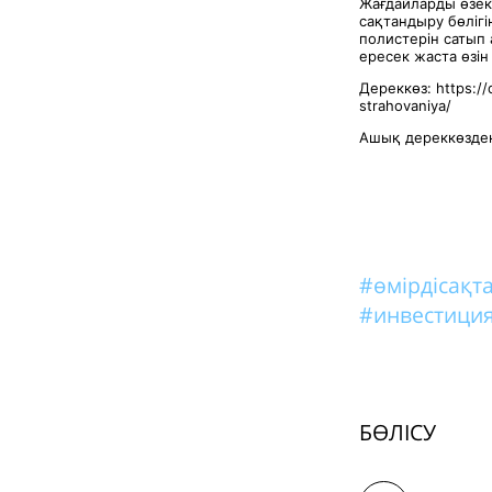
Жағдайларды өзек
сақтандыру бөлігі
полистерін сатып 
ересек жаста өзін
Дереккөз: https://
strahovaniya/
Ашық дереккөзден
#өмірдісақ
#инвестиция
БӨЛІСУ