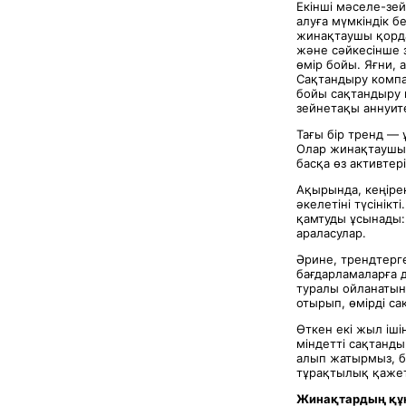
Екінші мәселе-зей
алуға мүмкіндік б
жинақтаушы қорда
және сәйкесінше з
өмір бойы. Яғни,
Сақтандыру компан
бойы сақтандыру к
зейнетақы аннуите
Тағы бір тренд — 
Олар жинақтаушы 
басқа өз активтер
Ақырында, кеңірек
әкелетіні түсінік
қамтуды ұсынады: 
араласулар.
Әрине, трендтерг
бағдарламаларға д
туралы ойланатын 
отырып, өмірді са
Өткен екі жыл іші
міндетті сақтанды
алып жатырмыз, бі
тұрақтылық қажет
Жинақтардың құн