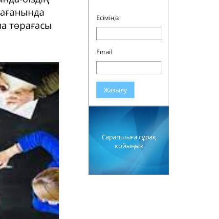
бағанында
Есіміңіз
а төрағасы
Email
Жазылу
Сарапшыға сұрақ
қойыңыз