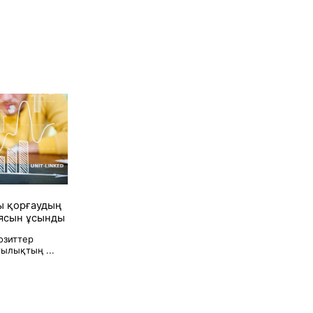
ы қорғаудың
иясын ұсынды
озиттер
ылықтың ...