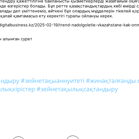
тендіру қажеттілігіне байланысты қызметкерлерді жазатайым оқиға
нде өзгерістер болады. Бұл ретте қазақстандықтардың көбі өмірді 
алады деп үміттенеміз, өйткені бұл олардың мүдделерін тікелей қор
 қалай қамтамасыз ету керектігі туралы ойлануы керек.
digitalbusiness.kz/2025-02-19/trend-nadolgoletie-vkazahstane-kak-on
 алынған сурет
тандыру
#зейнетақыаннуитеті
#жинақталғанды 
лықкірістер
#зейнетақылықсақтандыру