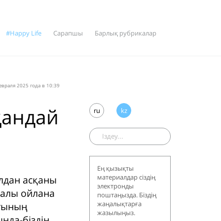
#Happy Life
Сарапшы
Барлық рубрикалар
враля 2025 года в 10:39
қандай
ru
kz
Ең қызықты
материалдар сіздің
лдан асқаны
электронды
ралы ойлана
поштаңызда. Біздің
жаңалықтарға
ығының
жазылыңыз.
ында-біздің