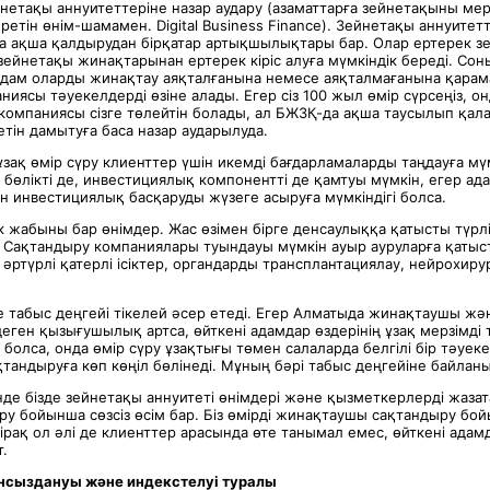
нетақы аннуитеттеріне назар аудару (азаматтарға зейнетақыны мер
еретін өнім-шамамен. Digital Business Finance). Зейнетақы аннуитет
 ақша қалдырудан бірқатар артықшылықтары бар. Олар ертерек з
ейнетақы жинақтарынан ертерек кіріс алуға мүмкіндік береді. Сон
 адам оларды жинақтау аяқталғанына немесе аяқталмағанына қарам
иясы тәуекелдерді өзіне алады. Егер сіз 100 жыл өмір сүрсеңіз, 
омпаниясы сізге төлейтін болады, ал БЖЗҚ-да ақша таусылып қалад
тін дамытуға баса назар аударылуда.
ұзақ өмір сүру клиенттер үшін икемді бағдарламаларды таңдауға мүм
бөлікті де, инвестициялық компонентті де қамтуы мүмкін, егер ад
ін инвестициялық басқаруды жүзеге асыруға мүмкіндігі болса.
 жабыны бар өнімдер. Жас өзімен бірге денсаулыққа қатысты түрлі
ті. Сақтандыру компаниялары туындауы мүмкін ауыр ауруларға қатыс
әртүрлі қатерлі ісіктер, органдарды трансплантациялау, нейрохир
е табыс деңгейі тікелей әсер етеді. Егер Алматыда жинақтаушы ж
еген қызығушылық артса, өйткені адамдар өздерінің ұзақ мерзімді
болса, онда өмір сүру ұзақтығы төмен салаларда белгілі бір тәуек
қтандыруға көп көңіл бөлінеді. Мұның бәрі табыс деңгейіне байлан
нде бізде зейнетақы аннуитеті өнімдері және қызметкерлерді жаз
ру бойынша сөзсіз өсім бар. Біз өмірді жинақтаушы сақтандыру бо
рақ ол әлі де клиенттер арасында өте танымал емес, өйткені адам
.
сыздануы және индекстелуі туралы