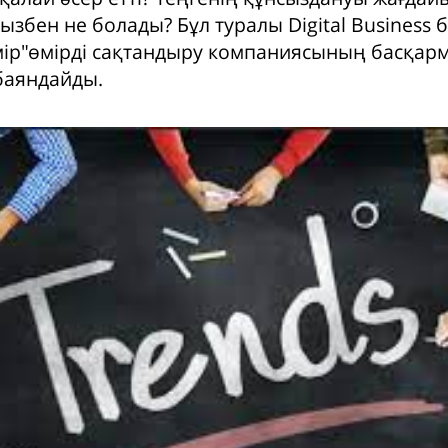
збен не болады? Бұл туралы Digital Business 
ір"өмірді сақтандыру компаниясының басқарм
баяндайды.