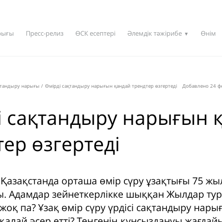
рығы
Пресс-релиз
ӨСК есептері
Әлемдік тәжірибе
Өнім
▼
қтандыру нарығы
/
Өмірді сақтандыру нарығын қандай трендтер өзгертеді
Добавлено 24 фе
і сақтандыру нарығын 
ер өзгертеді
Қазақстанда орташа өмір сүру ұзақтығы 75 жы
ды. Адамдар зейнеткерлікке шыққан Жылдар ту
жоқ па? Ұзақ өмір сүру үрдісі сақтандыру нар
қалай әсер етті? Теңгенің құнсыздануы жағдай