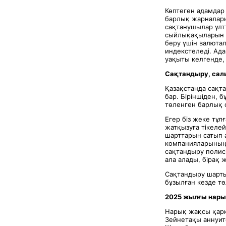
Көптеген адамдар 
барлық жарналары
сақтанушылар ұлт
сыйлықақыларын к
беру үшін валюта
индекстеледі. Ада
уақыты келгенде,
Сақтандыру, сал
Қазақстанда сақт
бар. Біріншіден,
төленген барлық 
Егер біз жеке тұ
жатқызуға тікеле
шарттарын сатып а
компанияларының 
сақтандыру полис
ала алады, бірақ
Сақтандыру шарт
бұзылған кезде тө
2025 жылғы нары
Нарық жақсы қарқ
Зейнетақы аннуит