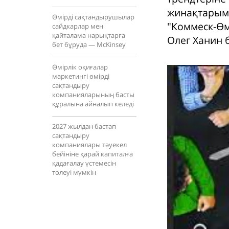
жинақтарымы
Өмірді сақтандырушылар
"Коммеск-Өм
сайдкарлар мен
қайталама нарықтарға
Олег Ханин 
бет бұруда — McKinsey
Өмірлік оқиғалар
маркетингі өмірді
сақтандыру
компанияларының басты
құралына айналып келеді
2027 жылдан бастап
сақтандыру
компаниялары тәуекел
бейініне қарай капиталға
қадағалау үстемесін
төлеуі мүмкін