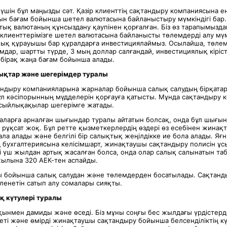
үшін бұл маңызды сәт. Қазір клиенттің сақтандыру компаниясына ен
н бағам бойынша шетел валютасына байланыстыру мүмкіндігі бар
тық валютаның құнсыздану қаупінен қорғалған. Біз өз тарапымызд
лиенттерімізге шетел валютасына байланысты төлемдерді алу мүмкі
лық құрауышы бар құралдарға инвестициялаймыз. Осылайша, төле
мдар, шартты түрде, 3 мың доллар салғандай, инвестициялық кіріст
 бірақ жаңа бағам бойынша алады.
ықтар және шегерімдер туралы
андыру компанияларына жарналар бойынша салық салудың бірқатар
 бұл кәсіпорынның мүдделерін қорғауға қатысты. Мұнда сақтандыру
сыйлықақылар шегерімге жатады.
лғаларға арналған шығындар туралы айтатын болсақ, онда бұл шығы
й рұқсат жоқ. Бұл ретте қызметкерлердің өздері өз есебінен жина
ла алады және белгілі бір салықтық жеңілдікке ие бола алады. Яғн
бухгалтериясына келісімшарт, жинақтаушы сақтандыру полисін ұсы
і үш жылдан артық жасалған болса, онда олар салық салынатын та
 жылына 320 АЕК-тен аспайды.
ы бойынша салық салудан және төлемдерден босатылады. Сақтанд
ленетін сатып алу сомалары сияқты.
қ күтулері туралы
ынмен дамиды және өседі. Біз мұны соңғы бес жылдағы үрдістерд
еті және өмірді жинақтаушы сақтандыру бойынша белсенділіктің кү