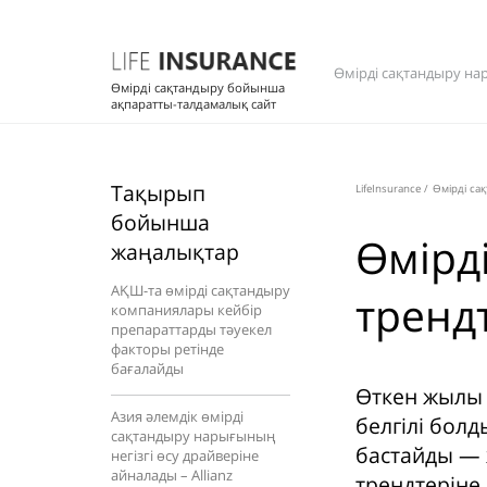
Өмірді сақтандыру на
Өмірді сақтандыру бойынша
ақпаратты-талдамалық сайт
Тақырып
LifeInsurance
/
Өмірді са
бойынша
Өмірд
жаңалықтар
АҚШ-та өмірді сақтандыру
трендт
компаниялары кейбір
препараттарды тәуекел
факторы ретінде
бағалайды
Өткен жылы 
Азия әлемдік өмірді
белгілі бол
сақтандыру нарығының
бастайды — 
негізгі өсу драйверіне
айналады – Allianz
трендтеріне 