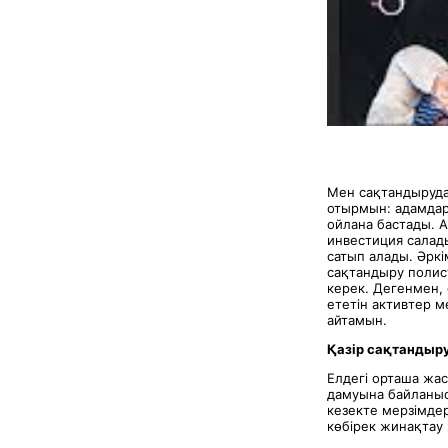
Мен сақтандыруда
отырмын: адамдар 
ойлана бастады. А
инвестиция салады
сатып алады. Әркі
сақтандыру полист
керек. Дегенмен, 
ететін активтер м
айтамын.
Қазір сақтандыр
Елдегі орташа жас
дамуына байланыст
кезекте мерзімдер
көбірек жинақтау 