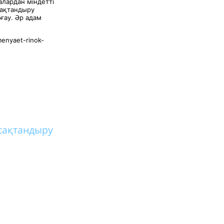
лардан міндетті
сақтандыру
ғау. Әр адам
menyaet-rinok-
сақтандыру