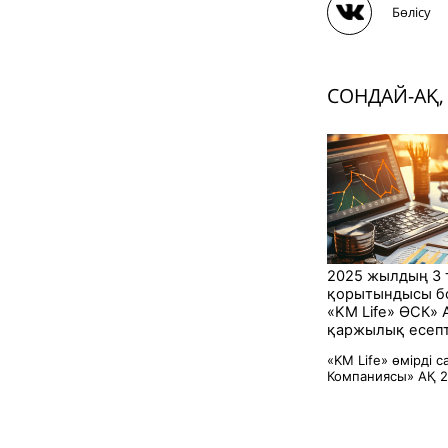
Бөлісу
СОНДАЙ-АҚ,
2025 жылдың 3
қорытындысы б
«KM Life» ӨCК» 
қаржылық есепті
«KM Life» өмірді 
Компаниясы» АҚ 2