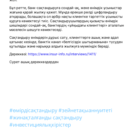
Бұл ретте, банк-сақтандыруға сондай-ақ, жеке өнімдік ұсыныстар
жағына қарай жылжу қажет. Мұнда ерекше рөлді цифрландыру
атқарады, болашақта ол әрбір нақты клиентке таргеттік ұсынысты
құруға көмектесуі тиіс. Сақтандырушылардың қызықты өнімдік
шешімдері сондай-ақ, банктердің «ұйқыдағы клиенттері» аталатын
мәселесін шешуге көмектеседі.
Сақтандыру өнімдерін дұрыс сату, клиенттерге ашық және адал
қатынас кезінде, банктік канал «белгісіздік шытырманына» түсуден
құтылады және нарыққа алдыға жылжуға мүмкіндік береді.
Дереккөзі:
https://www.insur-info.ru/interviews/1411/
Сурет ашық дереккөздерден
#өмірдісақтандыру
#зейнетақыаннуитеті
#жинақталғанды сақтандыру
#инвестициялықкірістер