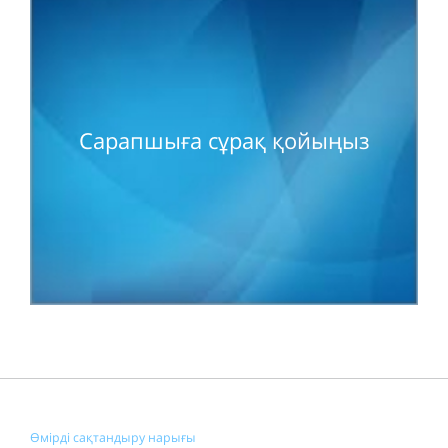
Сарапшыға сұрақ қойыңыз
Өмірді сақтандыру нарығы