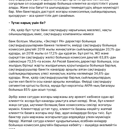
соғұрлым ол осындай өнімдер бойынша клиентке аз кірістілікті ұсына
алады. Және осы бағытта шығындарды төмендетудің айқын мүмкіндігі
бар. Мен банктердің дәстүрлі жоғары комиссиялық сыйақыларының
қысқаруын – аса қажеттілік деп санаймын.
- Тұтас нарық үшін бе?
- Иә, қазір бұл тұтас банк-сақтандыру нарығының мәселесі, нақты
ойыншылардың емес, сақтандыру компаниясы немесе
банк болсын. Мысалы, «Эксперт РА» деректері бойынша
сақтандырушылармен банкке төленетін, өмірді сақтандыру бойынша
комиссия деңгейі 2019 жылы жинақталған сыйлықақылардан 20,1%-ды
құрады, ал 2018 жылы ол 17,2%-ды құраған. Бұл ретте, ЖО және
сырқаттан сақтандыру желісі бойынша комиссия деңгейі 63,8%-дан
сәйкесінше 73,5%-ға өскен. Ал Ресей Банкінің деректері бойынша, осы
жылдың бірінші жарты жылдығының қорытындысы бойынша барлық
сақтандырушылар банктік каналдар арқылы алған сақтандыру
сыйлықақыларының үлесі жинақтың жалпы көлемінде 34,6%-ды
құрады. Яғни, қазір сақтандырушылар барлық сыйлықақылардың
үштен көп бөлігін осы канал арқылы жинайды. Өмірді сақтандыру
сегментіне қатысты болса, мұнда бұл көрсеткіш АКРА-ның бағалауы
бойынша 85%-дан асып түседі.
Әрбір жеке сатудан жоғары маржаны алу әрекеті көбінесе одан әрі
клиенттік жолда бұл каналды ұмытуға алып келеді. Яғни, бұл клиент
жаңа сатуда, ықтимал болашақ банк комиссиясы секілді жоғалуы
мүмкін. Клиенттерді ұстап тұру, клиенттік базаны кеңейту жаппай
клиенттік базаға жоғары енуі бар, адал өнімдерде болуы тиіс. Бұл
банктер үшін маржаны жоғарылатуда әлдеқайда үлкен мүмкіндік
береді. Жаппай сатуда клиент құндылығының есебінен өнімдер
бойынша комиссия деңгейін барынша көбейту – ешқайда әкелмейтін
жол.