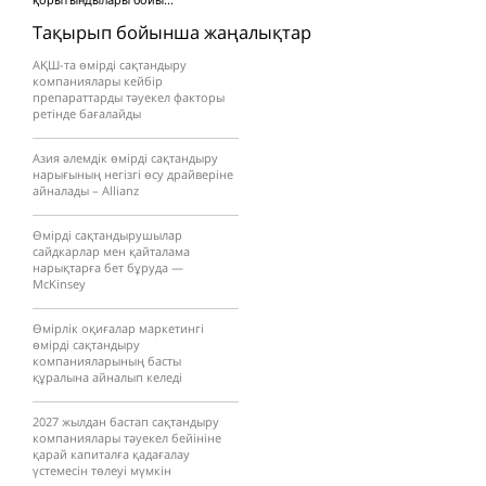
қорытындылары бойы...
Тақырып бойынша жаңалықтар
АҚШ-та өмірді сақтандыру
компаниялары кейбір
препараттарды тәуекел факторы
ретінде бағалайды
Азия әлемдік өмірді сақтандыру
нарығының негізгі өсу драйверіне
айналады – Allianz
Өмірді сақтандырушылар
сайдкарлар мен қайталама
нарықтарға бет бұруда —
McKinsey
Өмірлік оқиғалар маркетингі
өмірді сақтандыру
компанияларының басты
құралына айналып келеді
2027 жылдан бастап сақтандыру
компаниялары тәуекел бейініне
қарай капиталға қадағалау
үстемесін төлеуі мүмкін