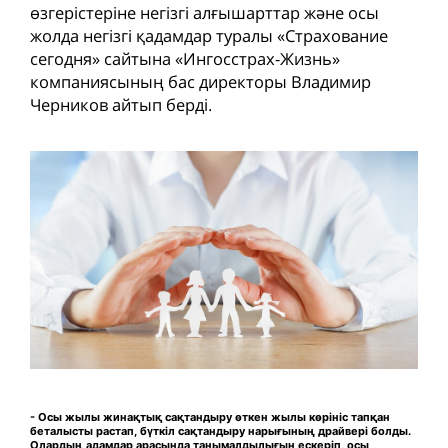
өзгерістеріне негізгі алғышарттар және осы
жолда негізгі қадамдар туралы «Страхование
сегодня» сайтына «Ингосстрах-Жизнь»
компаниясының бас директоры Владимир
Черников айтып берді.
- Осы жылы жинақтық сақтандыру өткен жылы көрініс тапқан
беталысты растап, бүткіл сақтандыру нарығының драйвері болды.
Олардың адамдар арасында танымалдылығын ескеріп, осы