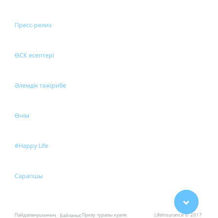
Пресс-релиз
ӨСК есептері
Әлемдік тәжірибе
Өнім
#Happy Life
Сарапшы
Пайдаланушының
Тіркеу туралы куәлік
LifeInsurance © 2017
Байланыс