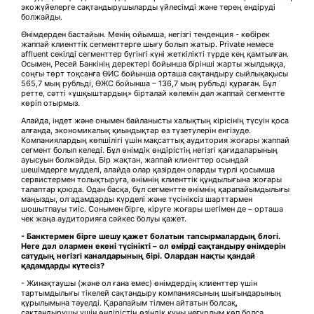
экожүйелерге сақтандырушыларды үйлесімді және терең ендіруді
болжайды.
Өнімдерден бастайын. Менің ойымша, негізгі тенденция - көбірек
жаппай клиенттік сегменттерге шығу болып жатыр. Private немесе
affluent секілді сегменттер бүгінгі күні жеткілікті түрде кең қамтылған.
Осымен, Ресей Банкінің деректері бойынша бірінші жарты жылдыққа,
соңғы төрт тоқсанға ӨИС бойынша орташа сақтандыру сыйлықақысы
565,7 мың рубльді, ӨЖС бойынша – 136,7 мың рубльді құраған. Бұл
ретте, сәтті «ұшқыштардың» бірталай көлемін дәл жаппай сегментте
көріп отырмыз.
Алайда, індет және онымен байланысты халықтың кірісінің түсуін қоса
алғанда, экономикалық қиындықтар өз түзетулерін енгізуде.
Компаниялардың көпшілігі үшін мақсаттық аудитория жоғары жаппай
сегмент болып келеді. Бұл өнімдік өндірістің негізгі қағидаларының
ауысуын болжайды. Бір жақтан, жаппай клиенттер осындай
шешімдерге мүдделі, алайда олар қазірден оларды түрлі қосымша
сервистермен толықтыруға, өнімнің клиенттік құндылығына жоғары
талаптар қоюда. Одан басқа, бұл сегментте өнімнің қарапайымдылығы
маңызды, ол адамдарды күрделі және түсініксіз шарттармен
шошытпауы тиіс. Сонымен бірге, кіруге жоғары шегімен де – орташа
чек жаңа аудиторияға сәйкес болуы қажет.
-
Банктермен бірге шешу қажет болатын тапсырмалардың блогі.
Неге дәл олармен екені түсінікті – ол өмірді сақтандыру өнімдерін
сатудың негізгі каналдарының бірі. Олардан нақты қандай
қадамдарды күтесіз?
- Жинақтаушы (және ол ғана емес) өнімдердің клиенттер үшін
тартымдылығы тікелей сақтандыру компаниясының шығындарының
құрылымына тәуелді. Қарапайым тілмен айтатын болсақ,
сақтандырушы үшін өндірістің өзіндік құны неғұрлым көп болса,