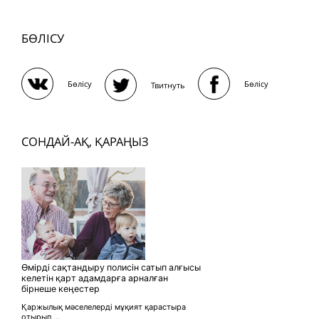
БӨЛІСУ
Бөлісу
Бөлісу
Твитнуть
СОНДАЙ-АҚ, ҚАРАҢЫЗ
Өмірді сақтандыру полисін сатып алғысы
келетін қарт адамдарға арналған
бірнеше кеңестер
Қаржылық мәселелерді мұқият қарастыра
отырып,...