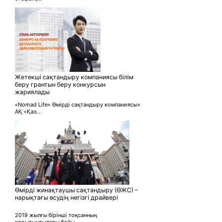
Жетекші сақтандыру компаниясы білім
беру грантын беру конкурсын
жариялады
«Nomad Life» Өмірді сақтандыру компаниясы»
АҚ «Қаз...
Өмірді жинақтаушы сақтандыру (ӨЖС) –
нарықтағы өсудің негізгі драйвері
2019 жылғы бірінші тоқсанның