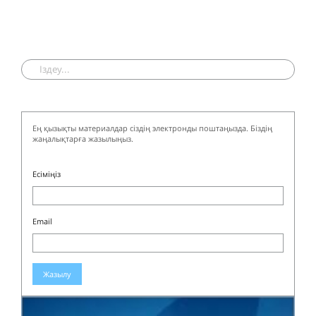
Ең қызықты материалдар сіздің электронды поштаңызда. Біздің
жаңалықтарға жазылыңыз.
Есіміңіз
Email
Жазылу