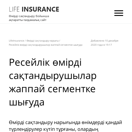
Өмірді сақтандыру бойынша
ақпаратты-талдамалық сайт
LifeInsurance
/
Өмірді сақтандыру нарығы
/
Добавлено 10 декабря
Ресейлік өмірді сақтандырушылар жаппай сегментке шығуда
2020 года в 19:17
Ресейлік өмірді
сақтандырушылар
жаппай сегментке
шығуда
Өмірді сақтандыру нарығында өнімдерді қандай
түрлендірулер күтіп тұрғаны, олардың