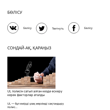
БӨЛІСУ
Бөлісу
Бөлісу
Твитнуть
СОНДАЙ-АҚ, ҚАРАҢЫЗ
UL полисін сатып алған кезде ескеру
керек факторлар аталды
UL — бұл өмірді ұзақ мерзімді сақтандыру
полис...