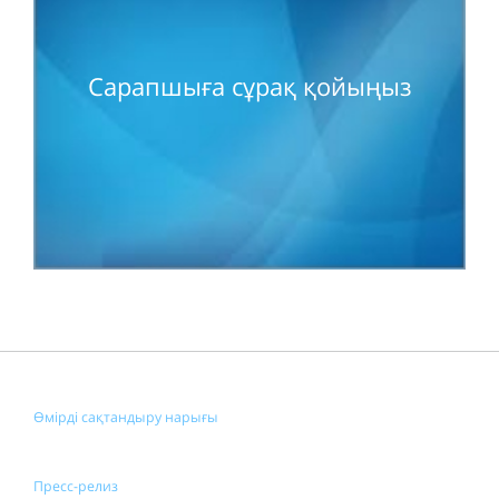
Сарапшыға сұрақ қойыңыз
Өмірді сақтандыру нарығы
Пресс-релиз