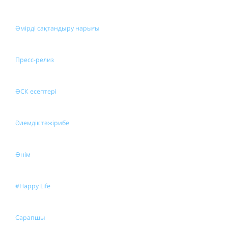
Өмірді сақтандыру нарығы
Пресс-релиз
ӨСК есептері
Әлемдік тәжірибе
Өнім
#Happy Life
Сарапшы