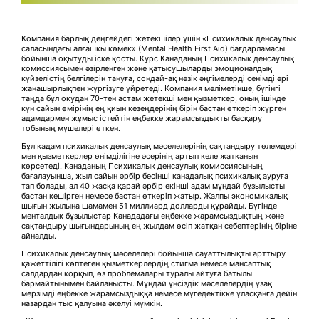
Компания барлық деңгейдегі жетекшілер үшін «Психикалық денсаулық
саласындағы алғашқы көмек» (Mental Health First Aid) бағдарламасы
бойынша оқытуды іске қосты. Курс Канаданың Психикалық денсаулық
комиссиясымен әзірленген және қатысушыларды эмоционалдық
күйзелістің белгілерін тануға, сондай-ақ нәзік әңгімелерді сенімді әрі
жанашырлықпен жүргізуге үйретеді. Компания мәліметінше, бүгінгі
таңда бұл оқудан 70-тен астам жетекші мен қызметкер, оның ішінде
күн сайын өмірінің ең қиын кезеңдерінің бірін бастан өткеріп жүрген
адамдармен жұмыс істейтін еңбекке жарамсыздықты басқару
тобының мүшелері өткен.
Бұл қадам психикалық денсаулық мәселелерінің сақтандыру төлемдері
мен қызметкерлер өнімділігіне әсерінің артып келе жатқанын
көрсетеді. Канаданың Психикалық денсаулық комиссиясының
бағалауынша, жыл сайын әрбір бесінші канадалық психикалық ауруға
тап болады, ал 40 жасқа қарай әрбір екінші адам мұндай бұзылысты
бастан кешірген немесе бастан өткеріп жатыр. Жалпы экономикалық
шығын жылына шамамен 51 миллиард долларды құрайды. Бүгінде
менталдық бұзылыстар Канададағы еңбекке жарамсыздықтың және
сақтандыру шығындарының ең жылдам өсіп жатқан себептерінің біріне
айналды.
Психикалық денсаулық мәселелері бойынша сауаттылықты арттыру
қажеттілігі көптеген қызметкерлердің стигма немесе мансаптық
салдардан қорқып, өз проблемалары туралы айтуға батылы
бармайтынымен байланысты. Мұндай үнсіздік мәселелердің ұзақ
мерзімді еңбекке жарамсыздыққа немесе мүгедектікке ұласқанға дейін
назардан тыс қалуына әкелуі мүмкін.