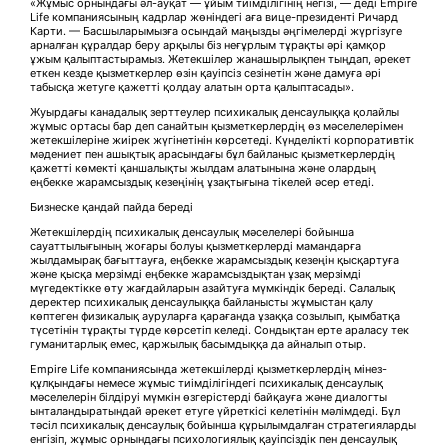
«Жұмыс орнындағы әл-ауқат — ұйым тиімділігінің негізі, — деді Empire
Life компаниясының кадрлар жөніндегі аға вице-президенті Ричард
Карти. — Басшыларымызға осындай маңызды әңгімелерді жүргізуге
арналған құралдар беру арқылы біз неғұрлым тұрақты әрі қамқор
ұжым қалыптастырамыз. Жетекшілер жанашырлықпен тыңдап, әрекет
еткен кезде қызметкерлер өзін қауіпсіз сезінетін және дамуға әрі
табысқа жетуге қажетті қолдау алатын орта қалыптасады».
Жуырдағы канадалық зерттеулер психикалық денсаулыққа қолайлы
жұмыс ортасы бар деп санайтын қызметкерлердің өз мәселелерімен
жетекшілеріне жиірек жүгінетінін көрсетеді. Күнделікті корпоративтік
мәдениет пен ашықтық арасындағы бұл байланыс қызметкерлердің
қажетті көмекті қаншалықты жылдам алатынына және олардың
еңбекке жарамсыздық кезеңінің ұзақтығына тікелей әсер етеді.
Бизнеске қандай пайда береді
Жетекшілердің психикалық денсаулық мәселелері бойынша
сауаттылығының жоғары болуы қызметкерлерді мамандарға
жылдамырақ бағыттауға, еңбекке жарамсыздық кезеңін қысқартуға
және қысқа мерзімді еңбекке жарамсыздықтан ұзақ мерзімді
мүгедектікке өту жағдайларын азайтуға мүмкіндік береді. Салалық
деректер психикалық денсаулыққа байланысты жұмыстан қалу
көптеген физикалық ауруларға қарағанда ұзаққа созылып, қымбатқа
түсетінін тұрақты түрде көрсетіп келеді. Сондықтан ерте араласу тек
гуманитарлық емес, қаржылық басымдыққа да айналып отыр.
Empire Life компаниясында жетекшілерді қызметкерлердің мінез-
құлқындағы немесе жұмыс тиімділігіндегі психикалық денсаулық
мәселелерін білдіруі мүмкін өзгерістерді байқауға және диалогты
ынталандыратындай әрекет етуге үйреткісі келетінін мәлімдеді. Бұл
тәсіл психикалық денсаулық бойынша құрылымдалған стратегияларды
енгізіп, жұмыс орнындағы психологиялық қауіпсіздік пен денсаулық