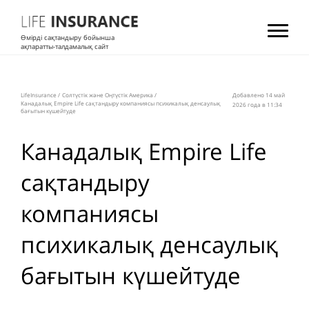
Өмірді сақтандыру бойынша
ақпаратты-талдамалық сайт
LifeInsurance
/
Солтүстік және Оңтүстік Америка
/
Добавлено 14 май
Канадалық Empire Life сақтандыру компаниясы психикалық денсаулық
2026 года в 11:34
бағытын күшейтуде
Канадалық Empire Life
сақтандыру
компаниясы
психикалық денсаулық
бағытын күшейтуде