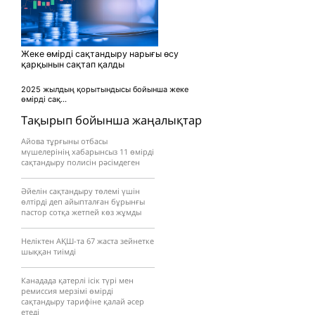
Жеке өмірді сақтандыру нарығы өсу
қарқынын сақтап қалды
2025 жылдың қорытындысы бойынша жеке
өмірді сақ...
Тақырып бойынша жаңалықтар
Айова тұрғыны отбасы
мүшелерінің хабарынсыз 11 өмірді
сақтандыру полисін рәсімдеген
Әйелін сақтандыру төлемі үшін
өлтірді деп айыпталған бұрынғы
пастор сотқа жетпей көз жұмды
Неліктен АҚШ-та 67 жаста зейнетке
шыққан тиімді
Канадада қатерлі ісік түрі мен
ремиссия мерзімі өмірді
сақтандыру тарифіне қалай әсер
етеді