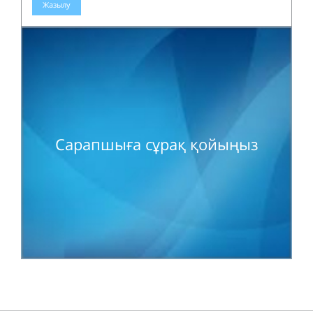
Жазылу
Сарапшыға сұрақ қойыңыз