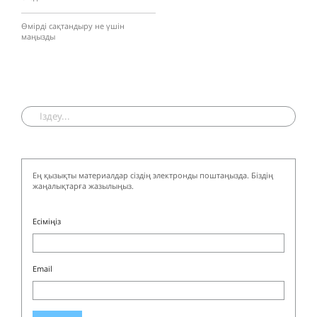
Өмірді сақтандыру не үшін
маңызды
Ең қызықты материалдар сіздің электронды поштаңызда. Біздің
жаңалықтарға жазылыңыз.
Есіміңіз
Email