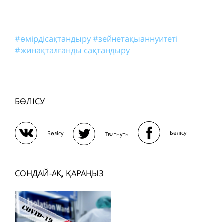
#өмірдісақтандыру
#зейнетақыаннуитеті
#жинақталғанды сақтандыру
БӨЛІСУ
Бөлісу
Бөлісу
Твитнуть
СОНДАЙ-АҚ, ҚАРАҢЫЗ