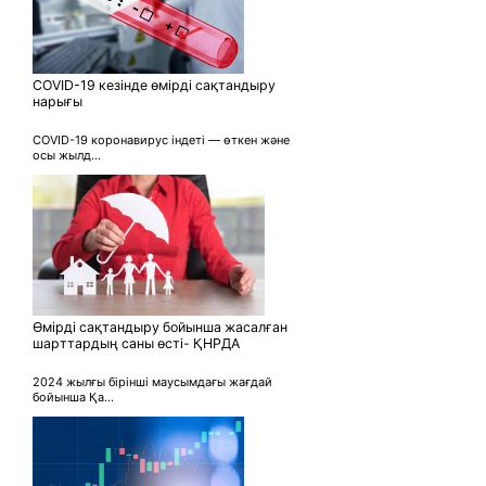
COVID-19 кезінде өмірді сақтандыру
нарығы
COVID-19 коронавирус індеті — өткен және
осы жылд...
Өмірді сақтандыру бойынша жасалған
шарттардың саны өсті- ҚНРДА
2024 жылғы бірінші маусымдағы жағдай
бойынша Қа...