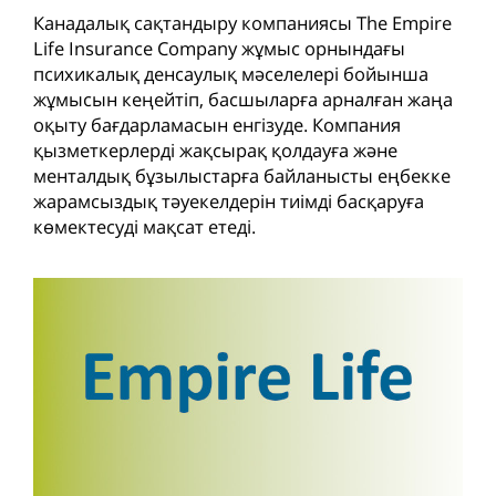
Канадалық сақтандыру компаниясы The Empire
Life Insurance Company жұмыс орнындағы
психикалық денсаулық мәселелері бойынша
жұмысын кеңейтіп, басшыларға арналған жаңа
оқыту бағдарламасын енгізуде. Компания
қызметкерлерді жақсырақ қолдауға және
менталдық бұзылыстарға байланысты еңбекке
жарамсыздық тәуекелдерін тиімді басқаруға
көмектесуді мақсат етеді.