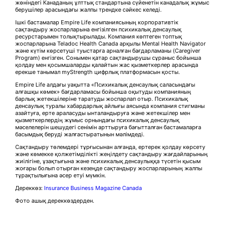
жөніндегі Канаданың ұлттық стандартына сүйенетін канадалық жұмыс
берушілер арасындағы жалпы трендке сәйкес келеді.
Ішкі бастамалар Empire Life компаниясының корпоративтік
сақтандыру жоспарларына енгізілген психикалық денсаулық
ресурстарымен толықтырылады. Компания көптеген топтық
жоспарларына Teladoc Health Canada арқылы Mental Health Navigator
және күтім көрсетуші туыстарға арналған бағдарламаны (Caregiver
Program) енгізген. Сонымен қатар сақтандырушы сұраныс бойынша
қолдау мен қосымшаларды қалайтын жас қызметкерлер арасында
ерекше танымал myStrength цифрлық платформасын қосты.
Empire Life алдағы уақытта «Психикалық денсаулық саласындағы
алғашқы көмек» бағдарламасы бойынша оқытуды компанияның
барлық жетекшілеріне таратуды жоспарлап отыр. Психикалық
денсаулық туралы хабардарлық айлығы аясында компания стигманы
азайтуға, ерте араласуды ынталандыруға және жетекшілер мен
қызметкерлердің жұмыс орнындағы психикалық денсаулық
мәселелерін шешудегі сенімін арттыруға бағытталған бастамаларға
басымдық беруді жалғастыратынын мәлімдеді.
Сақтандыру төлемдері тұрғысынан алғанда, ертерек қолдау көрсету
және көмекке қолжетімділікті жеңілдету сақтандыру жағдайларының
жиілігіне, ұзақтығына және психикалық денсаулыққа түсетін қысым
жоғары болып отырған кезеңде сақтандыру жоспарларының жалпы
тұрақтылығына әсер етуі мүмкін.
Дереккөз:
Insurance Business Magazine Canada
Фото ашық дереккөздерден.