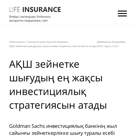
Өмірді сақтандыру бойынша
ақпаратты-талдамалық сайт
LifeInsurance
/
Солтүстік және Оңтүстік Америка
/
Добавлено 28 декабря
АҚШ зейнетке шығудың ең жақсы инвестициялық стратегиясын атады
2023 года в 12:01
АҚШ зейнетке
шығудың ең жақсы
инвестициялық
стратегиясын атады
Goldman Sachs инвестициялық банкінің жыл
сайынғы зейнеткерлікке шығу туралы есебі