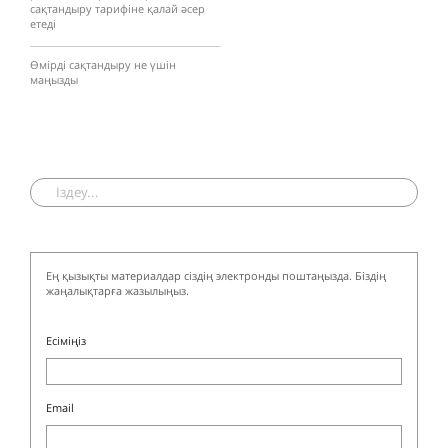
сақтандыру тарифіне қалай әсер
етеді
Өмірді сақтандыру не үшін
маңызды
Ең қызықты материалдар сіздің электронды поштаңызда. Біздің
жаңалықтарға жазылыңыз.
Есіміңіз
Email