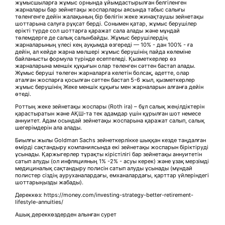
жұмысшыларға жұмыс орнында ұйымдастырылған белгіленген
жарналары бар зейнетақы жоспарлары аясында табыс салығы
төленгенге дейін жалақының бір бөлігін жеке жинақтаушы зейнетақы
шоттарына салуға рұқсат берді. Сонымен қатар, жұмыс берушілер
ерікті түрде сол шоттарға қаражат сала алады және мұндай
төлемдерге де салық салынбайды. Жұмыс берушілердің
жарналарының үлесі кең ауқымда өзгереді — 10% - дан 100% - ға
дейін, ал кейде жарна мөлшері жұмыс берушінің пайда көлеміне
байланысты формула түрінде есептеледі. Қызметкерлер өз
жарналарына меншік құқығын олар төленген сәттен бастап алады.
Жұмыс беруші төлеген жарналарға келетін болсақ, әдетте, олар
аталған жоспарға қосылған сәттен бастап 5-6 жыл, қызметкерлер
жұмыс берушінің Жеке меншік құқығы мен жарналарын алғанға дейін
өтеді.
Роттың жеке зейнетақы жоспары (Roth ira) – бұл салық жеңілдіктерін
қарастыратын және АҚШ-та тек адамдар үшін құрылған шот немесе
аннуитет. Адам осындай зейнетақы жоспарына қаражат салып, салық
шегерімдерін ала алады.
Биылғы жылы Goldman Sachs зейнеткерлікке шыққан кезде таңдалған
өмірді сақтандыру компаниясында екі зейнетақы жоспарын біріктіруді
ұсынады. Қаржыгерлер тұрақты кірістілігі бар зейнетақы аннуитетін
сатып алуды (ол инфляцияның 1% -2% - асуы керек) және ұзақ мерзімді
медициналық сақтандыру полисін сатып алуды ұсынады (мұндай
полистер сіздің ауруханалардағы, емханалардағы, қарттар үйлеріндегі
шоттарыңызды жабады).
Дереккөз: https://money.com/investing-strategy-better-retirement-
lifestyle-annuities/
Ашық дереккөздерден алынған сурет