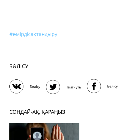
#өмірдісақтандыру
БӨЛІСУ
Бөлісу
Бөлісу
Твитнуть
СОНДАЙ-АҚ, ҚАРАҢЫЗ