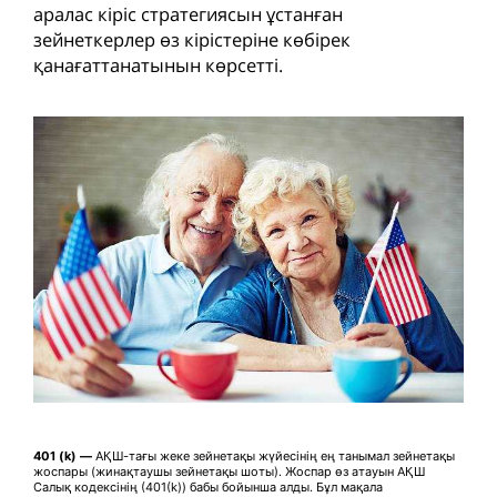
аралас кіріс стратегиясын ұстанған
зейнеткерлер өз кірістеріне көбірек
қанағаттанатынын көрсетті.
401 (k) —
АҚШ-тағы жеке зейнетақы жүйесінің ең танымал зейнетақы
жоспары (жинақтаушы зейнетақы шоты). Жоспар өз атауын АҚШ
Салық кодексінің (401(k)) бабы бойынша алды. Бұл мақала