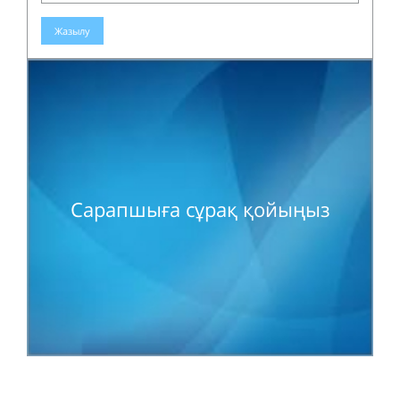
Жазылу
Сарапшыға сұрақ қойыңыз