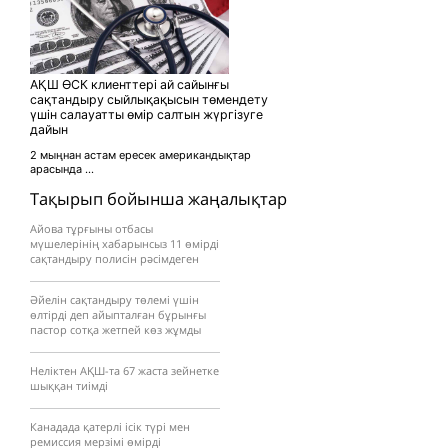
АҚШ ӨСК клиенттері ай сайынғы
сақтандыру сыйлықақысын төмендету
үшін салауатты өмір салтын жүргізуге
дайын
2 мыңнан астам ересек американдықтар
арасында ...
Тақырып бойынша жаңалықтар
Айова тұрғыны отбасы
мүшелерінің хабарынсыз 11 өмірді
сақтандыру полисін рәсімдеген
Әйелін сақтандыру төлемі үшін
өлтірді деп айыпталған бұрынғы
пастор сотқа жетпей көз жұмды
Неліктен АҚШ-та 67 жаста зейнетке
шыққан тиімді
Канадада қатерлі ісік түрі мен
ремиссия мерзімі өмірді