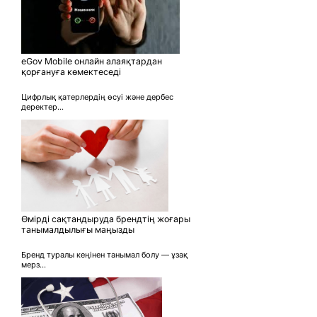
eGov Mobile онлайн алаяқтардан
қорғануға көмектеседі
Цифрлық қатерлердің өсуі және дербес
деректер...
Өмірді сақтандыруда брендтің жоғары
танымалдылығы маңызды
Бренд туралы кеңінен танымал болу — ұзақ
мерз...