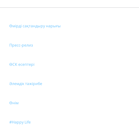
Өмірді сақтандыру нарығы
Пресс-релиз
ӨСК есептері
Әлемдік тәжірибе
Өнім
#Happy Life