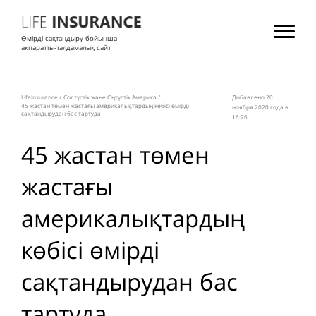
Өмірді сақтандыру бойынша
ақпаратты-талдамалық сайт
LifeInsurance
/
Солтүстік және Оңтүстік Америка
/
Добавлено 20
45 жастан төмен жастағы америкалықтардың көбісі өмірді
ноября 2020 года в
сақтандырудан бас тартуда
16:26
45 жастан төмен
жастағы
америкалықтардың
көбісі өмірді
сақтандырудан бас
тартуда