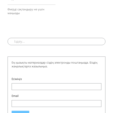
Өмірді сақтандыру не үшін
маңызды
Ең қызықты материалдар сіздің электронды поштаңызда. Біздің
жаңалықтарға жазылыңыз.
Есіміңіз
Email