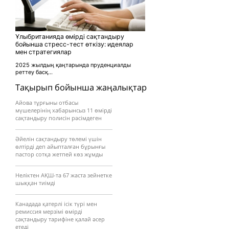
Ұлыбританияда өмірді сақтандыру
бойынша стресс-тест өткізу: идеялар
мен стратегиялар
2025 жылдың қаңтарында пруденциалды
реттеу басқ...
Тақырып бойынша жаңалықтар
Айова тұрғыны отбасы
мүшелерінің хабарынсыз 11 өмірді
сақтандыру полисін рәсімдеген
Әйелін сақтандыру төлемі үшін
өлтірді деп айыпталған бұрынғы
пастор сотқа жетпей көз жұмды
Неліктен АҚШ-та 67 жаста зейнетке
шыққан тиімді
Канадада қатерлі ісік түрі мен
ремиссия мерзімі өмірді
сақтандыру тарифіне қалай әсер
етеді