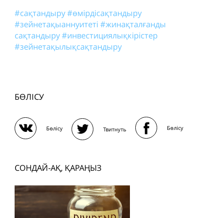
#сақтандыру
#өмірдісақтандыру
#зейнетақыаннуитеті
#жинақталғанды
сақтандыру
#инвестициялықкірістер
#зейнетақылықсақтандыру
БӨЛІСУ
Бөлісу
Бөлісу
Твитнуть
СОНДАЙ-АҚ, ҚАРАҢЫЗ