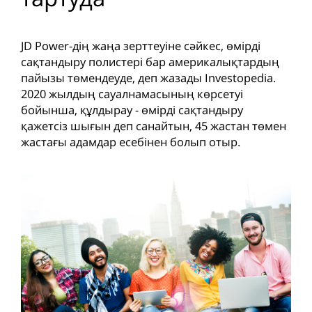
JD Power-дің жаңа зерттеуіне сәйкес, өмірді
сақтандыру полистері бар америкалықтардың
пайызы төмендеуде, деп жазады Investopedia.
2020 жылдың сауалнамасының көрсетуі
бойынша, құлдырау - өмірді сақтандыру
қажетсіз шығын деп санайтын, 45 жастан төмен
жастағы адамдар есебінен болып отыр.