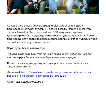
Сауалнамаға жауап берушілердің көбісі өмірді сақтандыру
полистерінің әртүрлі түрлерінің артықшылығы мен ерекшеліктері
туралы білмейді. Зерттеуге сәйкес ӨСК-ның агенттері мен
қызметкерлері бұл жағдайда көмектесе алады, сондықтан JD Power
полистерді сату алдында кеңесшілерге барлық өнімдер туралы егжей-
тегжей айтып беруге кеңес береді.
Зерттеудің басқа нәтижелері:
Тұтынушылардың 44% ғана бірнеше сақтандырушылардың өмірді
сақтандыруға бағаларын қарайды және салыстырады.
Полисті алған адамдардың төрттен үші оны төмен бағасы үшін
таңдағанын айтты.
Дереккөзі:
https://www.investopedia.com/consumers-increasingly-
believe-life-insurance-is-unnecessary-5088265
Сурет ашық дереккөздерден