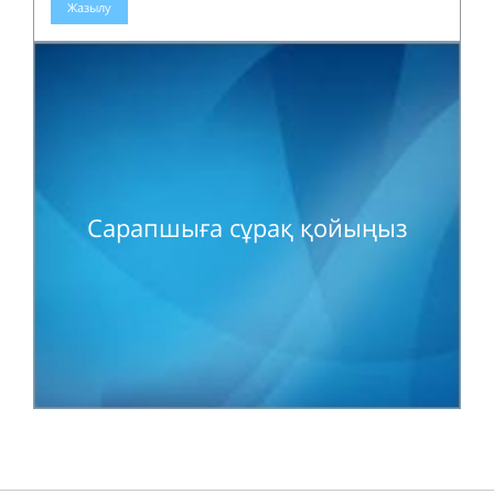
Жазылу
Сарапшыға сұрақ қойыңыз