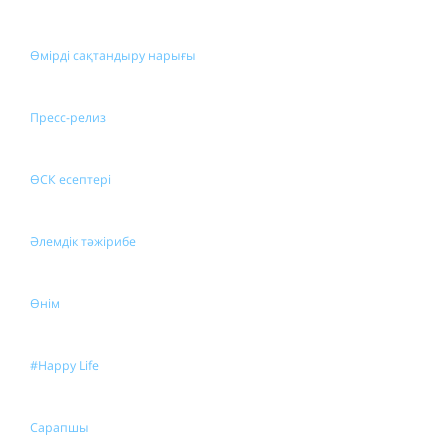
Өмірді сақтандыру нарығы
Пресс-релиз
ӨСК есептері
Әлемдік тәжірибе
Өнім
#Happy Life
Сарапшы