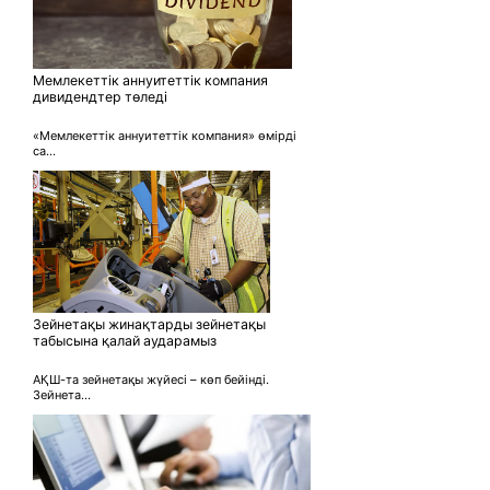
Мемлекеттік аннуитеттік компания
дивидендтер төледі
«Мемлекеттік аннуитеттік компания» өмірді
са...
Зейнетақы жинақтарды зейнетақы
табысына қалай аударамыз
АҚШ-та зейнетақы жүйесі – көп бейінді.
Зейнета...