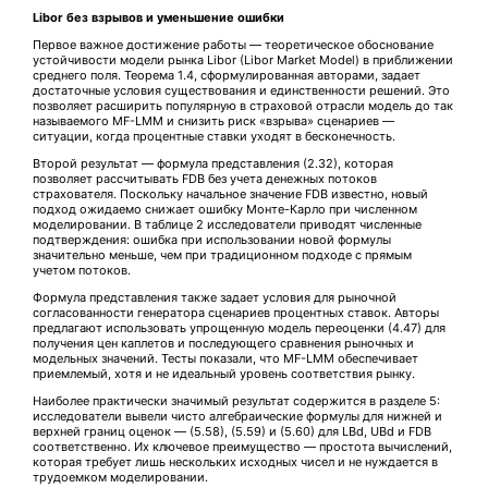
Libor без взрывов и уменьшение ошибки
Первое важное достижение работы — теоретическое обоснование
устойчивости модели рынка Libor (Libor Market Model) в приближении
среднего поля. Теорема 1.4, сформулированная авторами, задает
достаточные условия существования и единственности решений. Это
позволяет расширить популярную в страховой отрасли модель до так
называемого MF-LMM и снизить риск «взрыва» сценариев —
ситуации, когда процентные ставки уходят в бесконечность.
Второй результат — формула представления (2.32), которая
позволяет рассчитывать FDB без учета денежных потоков
страхователя. Поскольку начальное значение FDB известно, новый
подход ожидаемо снижает ошибку Монте-Карло при численном
моделировании. В таблице 2 исследователи приводят численные
подтверждения: ошибка при использовании новой формулы
значительно меньше, чем при традиционном подходе с прямым
учетом потоков.
Формула представления также задает условия для рыночной
согласованности генератора сценариев процентных ставок. Авторы
предлагают использовать упрощенную модель переоценки (4.47) для
получения цен каплетов и последующего сравнения рыночных и
модельных значений. Тесты показали, что MF-LMM обеспечивает
приемлемый, хотя и не идеальный уровень соответствия рынку.
Наиболее практически значимый результат содержится в разделе 5:
исследователи вывели чисто алгебраические формулы для нижней и
верхней границ оценок — (5.58), (5.59) и (5.60) для LBd, UBd и FDB
соответственно. Их ключевое преимущество — простота вычислений,
которая требует лишь нескольких исходных чисел и не нуждается в
трудоемком моделировании.