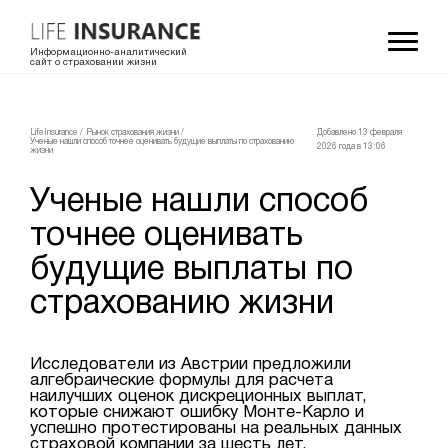
Информационно-аналитический
сайт о страховании жизни
LifeInsurance
/
Рынок страхования жизни
/
Добавлено 13 февраля
Ученые нашли способ точнее оценивать будущие выплаты по страхованию
2026 года в 13:06
жизни
Ученые нашли способ
точнее оценивать
будущие выплаты по
страхованию жизни
Исследователи из Австрии предложили
алгебраические формулы для расчета
наилучших оценок дискреционных выплат,
которые снижают ошибку Монте-Карло и
успешно протестированы на реальных данных
страховой компании за шесть лет.