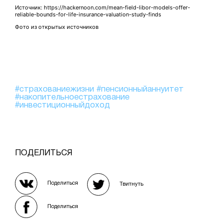
Источник: https://hackernoon.com/mean-field-libor-models-offer-
reliable-bounds-for-life-insurance-valuation-study-finds
Фото из открытых источников
#страхованиежизни
#пенсионныйаннуитет
#накопительноестрахование
#инвестиционныйдоход
ПОДЕЛИТЬСЯ
Поделиться
Твитнуть
Поделиться