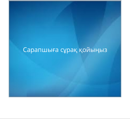
Сарапшыға сұрақ қойыңыз