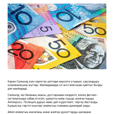
Карен Салкилд өзін серіктес ретінде көрсете отырып, сақтандыру
компаниясына жүгінді. Мәлімдемеде ол жол апатынан қайтыс болды
деп мәлімдеді.
Салкилд, екі баланың анасы, достарымен кездесіп, өзінің фитнес-
орталығында сабақ өткізіп, қалыпты өмір сүруді жалғастырды
Апплкросс. Полиция дұрыс емес деп күдіктеніп, тергеу басталды.
Құқықтық тәртіп күштері алаяқтық схеманы дәлелдей алды.
Әйел алаяқтық жасағаны және жалған құжаттарды қасақана