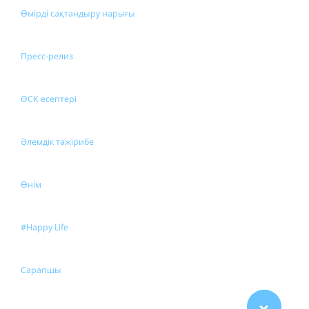
Өмірді сақтандыру нарығы
Пресс-релиз
ӨСК есептері
Әлемдік тәжірибе
Өнім
#Happy Life
Сарапшы