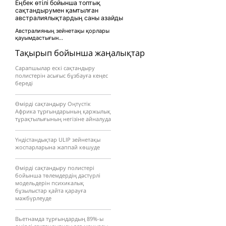
Еңбек өтілі бойынша топтық
сақтандырумен қамтылған
австралиялықтардың саны азайды
Австралияның зейнетақы қорлары
қауымдастығын...
Тақырып бойынша жаңалықтар
Сарапшылар ескі сақтандыру
полистерін асығыс бұзбауға кеңес
береді
Өмірді сақтандыру Оңтүстік
Африка тұрғындарының қаржылық
тұрақтылығының негізіне айналуда
Үндістандықтар ULIP зейнетақы
жоспарларына жаппай көшуде
Өмірді сақтандыру полистері
бойынша төлемдердің дәстүрлі
модельдерін психикалық
бұзылыстар қайта қарауға
мәжбүрлеуде
Вьетнамда тұрғындардың 89%-ы