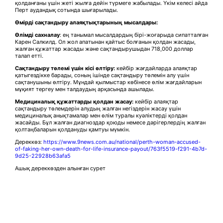
қолданғаны үшін жеті жылға дейін түрмеге жабылады. Үкім келесі айда
Перт аудандық сотында шығарылады.
Өмірді сақтандыру алаяқтықтарының мысалдары:
Өлімді сахналау
: ең танымал мысалдардың бірі-жоғарыда сипатталған
Карен Салкилд. Ол жол апатынан қайтыс болғанын қолдан жасады,
жалған құжаттар жасады және сақтандырушыдан 718,000 доллар
талап етті.
Сақтандыру төлемі үшін кісі өлтіру:
кейбір жағдайларда алаяқтар
қатыгездікке барады, соның ішінде сақтандыру төлемін алу үшін
сақтанушыны өлтіру. Мұндай қылмыстар көбінесе өлім жағдайларын
мұқият тергеу мен талдаудың арқасында ашылады.
Медициналық құжаттарды қолдан жасау:
кейбір алаяқтар
сақтандыру төлемдерін алудың жалған негіздерін жасау үшін
медициналық анықтамалар мен өлім туралы куәліктерді қолдан
жасайды. Бұл жалған диагноздар қоюды немесе дәрігерлердің жалған
қолтаңбаларын қолдануды қамтуы мүмкін.
Дереккөз:
https://www.9news.com.au/national/perth-woman-accused-
of-faking-her-own-death-for-life-insurance-payout/763f5519-f291-4b7d-
9d25-22928b63afa5
Ашық дереккөзден алынған сурет