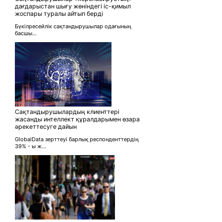
дағдарыстан шығу жөніндегі іс-қимыл
жоспары туралы айтып берді
Бүкілресейлік сақтандырушылар одағының
басшы...
Сақтандырушылардың клиенттері
жасанды интеллект құралдарымен өзара
әрекеттесуге дайын
GlobalData зерттеуі барлық респонденттердің
39% - ы ж...