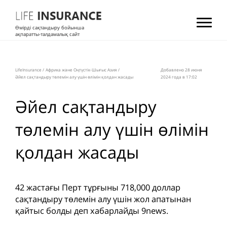
Өмірді сақтандыру бойынша
ақпаратты-талдамалық сайт
LifeInsurance
/
Африка және Оңтүстік-Шығыс Азия
/
Добавлено 28 июня
Әйел сақтандыру төлемін алу үшін өлімін қолдан жасады
2024 года в 17:02
Әйел сақтандыру
төлемін алу үшін өлімін
қолдан жасады
42 жастағы Перт тұрғыны 718,000 доллар
сақтандыру төлемін алу үшін жол апатынан
қайтыс болды деп хабарлайды 9news.