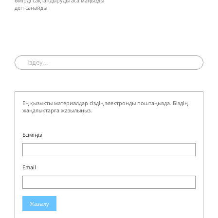
өмірді сақтандыруды аса маңызды
деп санайды
Ең қызықты материалдар сіздің электронды поштаңызда. Біздің
жаңалықтарға жазылыңыз.
Есіміңіз
Email
Жазылу