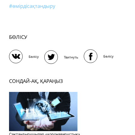
#өмірдісақтандыру
БӨЛІСУ
Бөлісу
Бөлісу
Твитнуть
СОНДАЙ-АҚ, ҚАРАҢЫЗ
Сақтандырушылар «коронавирустық»