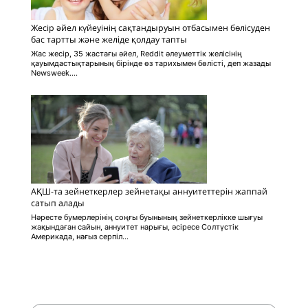
Жесір әйел күйеуінің сақтандыруын отбасымен бөлісуден
бас тартты және желіде қолдау тапты
Жас жесір, 35 жастағы әйел, Reddit әлеуметтік желісінің
қауымдастықтарының бірінде өз тарихымен бөлісті, деп жазады
Newsweek....
АҚШ-та зейнеткерлер зейнетақы аннуитеттерін жаппай
сатып алады
Нәресте бумерлерінің соңғы буынының зейнеткерлікке шығуы
жақындаған сайын, аннуитет нарығы, әсіресе Солтүстік
Америкада, нағыз серпіл...