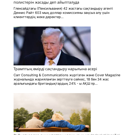
полистерін жасады деп айыпталуда
Гленсайдтағы (Пенсильвания) 42 жастағы сақтандыру агенті
Деннис Райт 603 мың доллар комиссияны заңсыз алу үшін
клиенттердің жеке деректер...
Трамптың өмірді сақтандыру нарығына әсері
Carr Consulting & Communications жүргізген және Cover Magazine
журналында жарияланған зерттеуге сәйкес, 18 бен 34 жас
аралығындағы британдықтардың 24% - ы АҚШ пр...