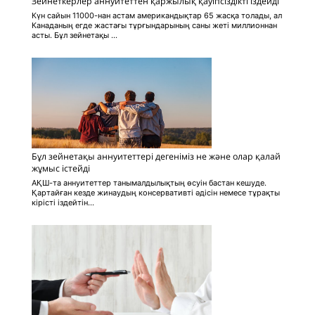
Зейнеткерлер аннуитеттен қаржылық қауіпсіздікті іздейді
Күн сайын 11000-нан астам американдықтар 65 жасқа толады, ал
Канаданың егде жастағы тұрғындарының саны жеті миллионнан
асты. Бұл зейнетақы ...
Бұл зейнетақы аннуитеттері дегеніміз не және олар қалай
жұмыс істейді
АҚШ-та аннуитеттер танымалдылықтың өсуін бастан кешуде.
Қартайған кезде жинаудың консервативті әдісін немесе тұрақты
кірісті іздейтін...