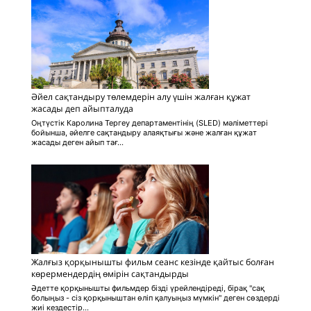
Әйел сақтандыру төлемдерін алу үшін жалған құжат
жасады деп айыпталуда
Оңтүстік Каролина Тергеу департаментінің (SLED) мәліметтері
бойынша, әйелге сақтандыру алаяқтығы және жалған құжат
жасады деген айып тағ...
Жалғыз қорқынышты фильм сеанс кезінде қайтыс болған
көрермендердің өмірін сақтандырды
Әдетте қорқынышты фильмдер бізді үрейлендіреді, бірақ "сақ
болыңыз - сіз қорқыныштан өліп қалуыңыз мүмкін" деген сөздерді
жиі кездестір...