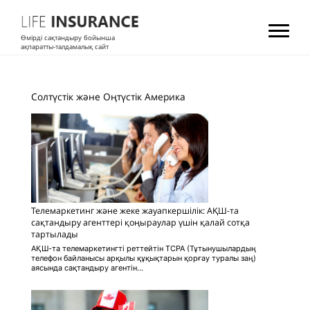
Өмірді сақтандыру бойынша
ақпаратты-талдамалық сайт
Солтүстік және Оңтүстік Америка
Телемаркетинг және жеке жауапкершілік: АҚШ-та
сақтандыру агенттері қоңыраулар үшін қалай сотқа
тартылады
АҚШ-та телемаркетингті реттейтін TCPA (Тұтынушылардың
телефон байланысы арқылы құқықтарын қорғау туралы заң)
аясында сақтандыру агентін...