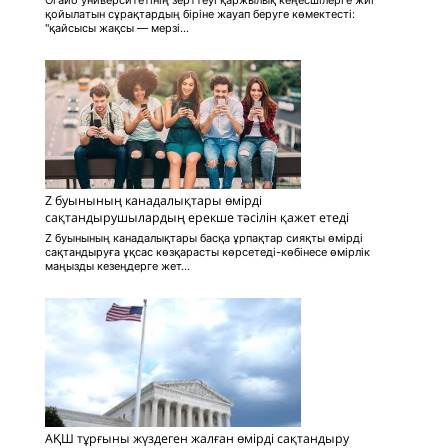
қойылатын сұрақтардың біріне жауап беруге көмектесті:
"қайсысы жақсы — мерзі...
Z буынының канадалықтары өмірді
сақтандырушылардың ерекше тәсілін қажет етеді
Z буынының канадалықтары басқа ұрпақтар сияқты өмірді
сақтандыруға ұқсас көзқарасты көрсетеді-көбінесе өмірлік
маңызды кезеңдерге жет...
АҚШ тұрғыны жүздеген жалған өмірді сақтандыру