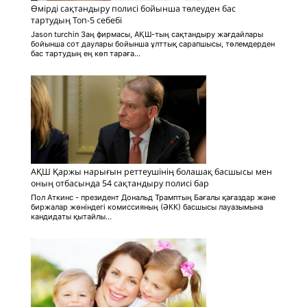
Өмірді сақтандыру полисі бойынша төлеуден бас
тартудың Топ-5 себебі
Jason turchin Заң фирмасы, АҚШ-тың сақтандыру жағдайлары
бойынша сот даулары бойынша ұлттық сарапшысы, төлемдерден
бас тартудың ең көп тараға...
АҚШ Қаржы нарығын реттеушінің болашақ басшысы мен
оның отбасында 54 сақтандыру полисі бар
Пол Аткинс - президент Дональд Трамптың Бағалы қағаздар және
биржалар жөніндегі комиссияның (ӘКК) басшысы лауазымына
кандидаты қытайлы...