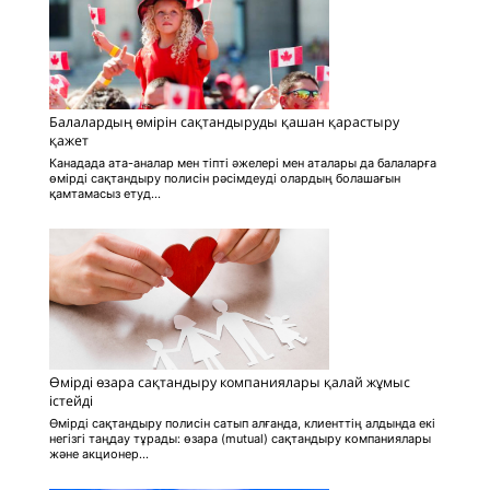
Балалардың өмірін сақтандыруды қашан қарастыру
қажет
Канадада ата-аналар мен тіпті әжелері мен аталары да балаларға
өмірді сақтандыру полисін рәсімдеуді олардың болашағын
қамтамасыз етуд...
Өмірді өзара сақтандыру компаниялары қалай жұмыс
істейді
Өмірді сақтандыру полисін сатып алғанда, клиенттің алдында екі
негізгі таңдау тұрады: өзара (mutual) сақтандыру компаниялары
және акционер...