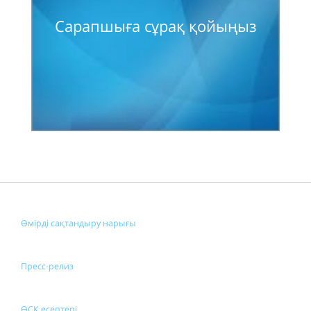
Сарапшыға сұрақ қойыңыз
Өмірді сақтандыру нарығы
Пресс-релиз
ӨСК есептері