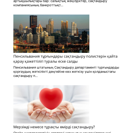
артықшылықтары бар: салықтық жеңілдіктер, сақтандыру
компаниясының банкроттықт...
Пенсильвания тұрғындары сақтандыру полистерін қайта
қарау қажеттілігі туралы еске салды
Пенсильвания штатының Сақтандыру департаменті тұрғындарды
қорғаудың жеткілікті деңгейіне көз жеткізу үшін қолданыстағы
сақтандыру п...
Мерзімді немесе тұрақты өмірді сақтандыру?
Огайо университетінің зерттеуі қаржылық кеңесшілерге жиі