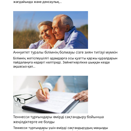
жағдайында және денсаулық...
Аннуитет туралы білімнің болмауы сізге зиян тигізуі мүмкін
Білімнің жетіспеушілігі адамдарға осы қуатты қаржы құралдарын
пайдалануға кедергі келтіреді. Зейнеткерлікке шыққан кезде
ақшасыз қал...
Теннесси тұрғындары өмірді сақтандыру бойынша
жеңілдіктерге ие болды
Теннесси тұрғындары үшін өмірді сақтандырудың маңызды