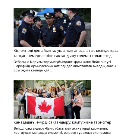
Кісі өлтірді деп айыпталушының анасы атыс кезінде қаза
тапқан немерелеріне сақтандыру төлемін талап етеді
Отбасына Қарулы торуыл ұйымдастырды және Лейк округі
шерифінің орынбасарын өлтірді деп айыпталған әйелдің анасы
осы оқиға кезінде қай...
Канададағы өмірді сақтандыру: қамту және тарифтер
Өмірді сақтандыру-бұл отбасы мен активтерді қаржылық
қорғаудың маңызды элементі, әсіресе тұрақсыз экономика