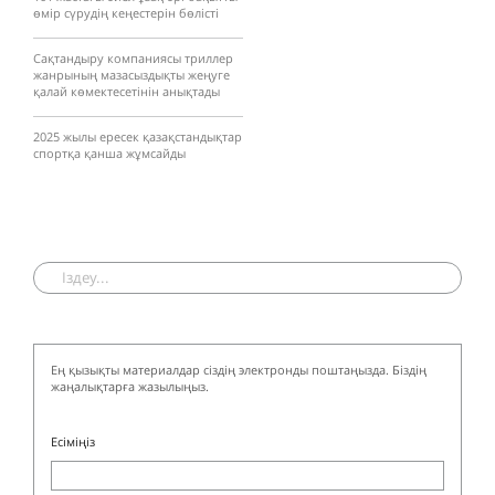
өмір сүрудің кеңестерін бөлісті
Сақтандыру компаниясы триллер
жанрының мазасыздықты жеңуге
қалай көмектесетінін анықтады
2025 жылы ересек қазақстандықтар
спортқа қанша жұмсайды
Ең қызықты материалдар сіздің электронды поштаңызда. Біздің
жаңалықтарға жазылыңыз.
Есіміңіз