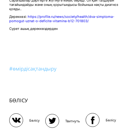
Сарапшылар дәрігерге жүгінуге кеңес береді. Ол қан талдауын
тағайындайды және оның қорытындысы бойынша нақты диагноз
қояды..
Дереккөзі:
https://profile.ru/news/society/health/dva-simptoma-
pomogut-uznat-o-deficite-vitamina-b12-701803/
Сурет ашық дереккөздерден
#өмірдісақтандыру
БӨЛІСУ
Бөлісу
Бөлісу
Твитнуть