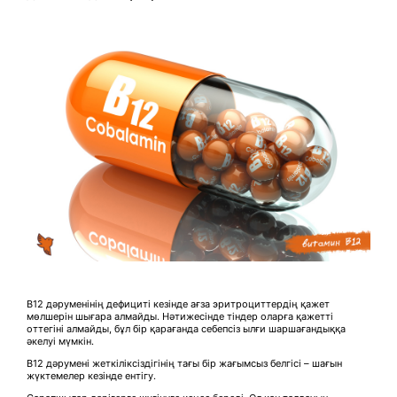
B12 дәруменінің дефициті кезінде ағза эритроциттердің қажет
мөлшерін шығара алмайды. Нәтижесінде тіндер оларға қажетті
оттегіні алмайды, бұл бір қарағанда себепсіз ылғи шаршағандыққа
әкелуі мүмкін.
B12 дәрумені жеткіліксіздігінің тағы бір жағымсыз белгісі – шағын
жүктемелер кезінде ентігу.