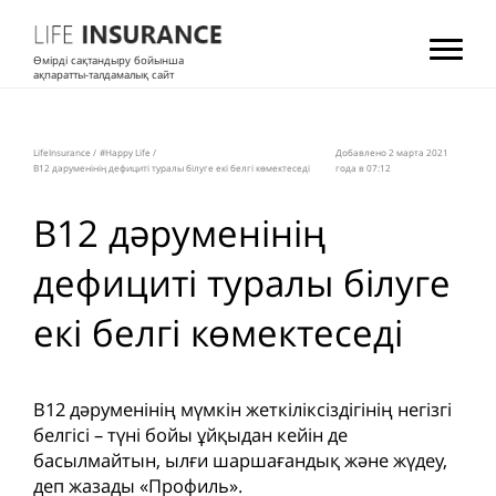
Өмірді сақтандыру бойынша
ақпаратты-талдамалық сайт
LifeInsurance
/
#Happy Life
/
Добавлено 2 мартa 2021
B12 дәруменінің дефициті туралы білуге екі белгі көмектеседі
года в 07:12
B12 дәруменінің
дефициті туралы білуге
екі белгі көмектеседі
B12 дәруменінің мүмкін жеткіліксіздігінің негізгі
белгісі – түні бойы ұйқыдан кейін де
басылмайтын, ылғи шаршағандық және жүдеу,
деп жазады «Профиль».