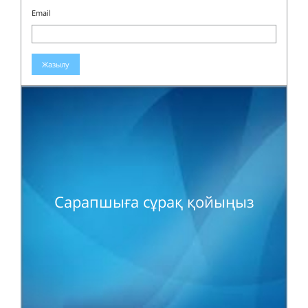
Email
Жазылу
Сарапшыға сұрақ қойыңыз