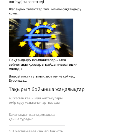
енгізуді талап етеді
Жаһандық таланттар тапшылығы сақтандыру
комп...
Сақтандыру компаниялары мен
зейнетақы қорлары қайда инвестиция
салады
Bruegel институтының зерттеуіне сәйкес,
Еуропада...
Тақырып бойынша жаңалықтар
40 жастан кейін күш жаттығулары
өмір сүру ұзақтығын арттырады
Балаңыздың жазғы демалысы
қанша тұрады?
101 жастағы әйел ұзақ әрі бақытты