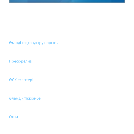
Өмірді сақтандыру нарығы
Пресс-релиз
ӨСК есептері
Әлемдік тәжірибе
Өнім