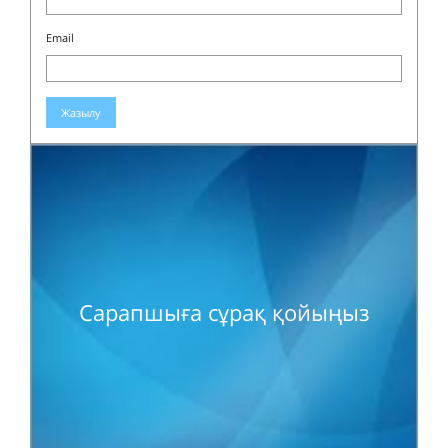
Email
Жазылу
Сарапшыға сұрақ қойыңыз