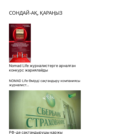
СОНДАЙ-АҚ, ҚАРАҢЫЗ
Nomad Life журналистерге арналған
конкурс жариялайды
NOMAD Life Өмірді сақтандыру компаниясы
журналист...
РФ-де сақтандырушы қаржы