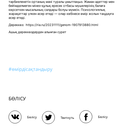
тәрбиеленетін ортаның мәні туралы ұмытпаңыз. Жаман әдеттер мен
бейімделмеген мінез-құлық ересек отбасы мүшелерінің балаға
көрсеткен мысалының салдары болуы мүмкін. Психологиялық
жарақаттар үлкен әсер етеді — олар көбінесе өмір жолын таңдауға
әсер етеді.
Дереккөз: https://ria.ru/20231111/genom-1907913880.html
Ашық дереккөздерден алынған сурет
#өмірдісақтандыру
БӨЛІСУ
Бөлісу
Бөлісу
Твитнуть