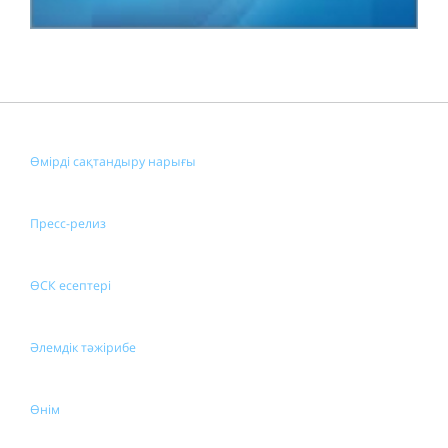
Өмірді сақтандыру нарығы
Пресс-релиз
ӨСК есептері
Әлемдік тәжірибе
Өнім