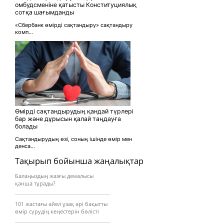
омбудсменіне қатысты Конституциялық
сотқа шағымданды
«Сбербанк өмірді сақтандыру» сақтандыру
комп...
Өмірді сақтандырудың қандай түрлері
бар және дұрысын қалай таңдауға
болады
Сақтандырудың өзі, соның ішінде өмір мен
денса...
Тақырып бойынша жаңалықтар
Балаңыздың жазғы демалысы
қанша тұрады?
101 жастағы әйел ұзақ әрі бақытты
өмір сүрудің кеңестерін бөлісті