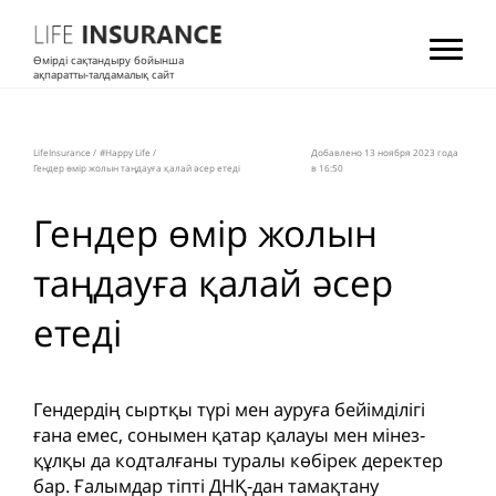
Өмірді сақтандыру бойынша
ақпаратты-талдамалық сайт
LifeInsurance
/
#Happy Life
/
Добавлено 13 ноября 2023 года
Гендер өмір жолын таңдауға қалай әсер етеді
в 16:50
Гендер өмір жолын
таңдауға қалай әсер
етеді
Гендердің сыртқы түрі мен ауруға бейімділігі
ғана емес, сонымен қатар қалауы мен мінез-
құлқы да кодталғаны туралы көбірек деректер
бар. Ғалымдар тіпті ДНҚ-дан тамақтану