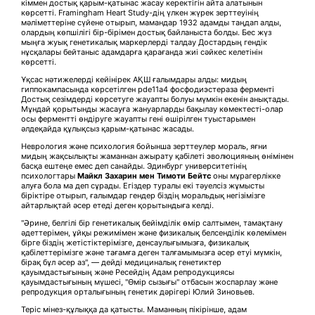
кіммен достық қарым-қатынас жасау керектігін айта алатынын
көрсетті. Framingham Heart Study-дің үлкен жүрек зерттеуінің
мәліметтеріне сүйене отырып, мамандар 1932 адамды таңдап алды,
олардың көпшілігі бір-бірімен достық байланыста болды. Бес жүз
мыңға жуық генетикалық маркерлерді талдау Достардың гендік
нұсқалары бейтаныс адамдарға қарағанда жиі сәйкес келетінін
көрсетті.
Ұқсас нәтижелерді кейінірек АҚШ ғалымдары алды: мидың
гиппокампасында көрсетілген pde11a4 фосфодиэстераза ферменті
Достық сезімдерді көрсетуге жауапты болуы мүмкін екенін анықтады.
Мұндай қорытынды жасауға жануарларды бақылау көмектесті-олар
осы ферментті өндіруге жауапты гені өшірілген туыстарымен
әлдеқайда құлықсыз қарым-қатынас жасады.
Неврология және психология бойынша зерттеулер мораль, яғни
мидың жақсылықты жаманнан ажырату қабілеті эволюцияның өнімінен
басқа ештеңе емес деп санайды. Эдинбург университетінің
психологтары
Майкл Захарин мен Тимоти Бейтс
оны мұрагерлікке
алуға бола ма деп сұрады. Егіздер туралы екі тәуелсіз жұмысты
біріктіре отырып, ғалымдар гендер біздің моральдық негізімізге
айтарлықтай әсер етеді деген қорытындыға келді.
"Әрине, белгілі бір генетикалық бейімділік өмір салтымен, тамақтану
әдеттерімен, ұйқы режимімен және физикалық белсенділік көлемімен
бірге біздің жетістіктерімізге, денсаулығымызға, физикалық
қабілеттерімізге және тағамға деген талғамымызға әсер етуі мүмкін,
бірақ бұл әсер аз", — дейді медициналық генетиктер
қауымдастығының және Ресейдің Адам репродукциясы
қауымдастығының мүшесі, "Өмір сызығы" отбасын жоспарлау және
репродукция орталығының генетик дәрігері Юлий Зиновьев.
Теріс мінез-құлыққа да қатысты. Маманның пікірінше, адам