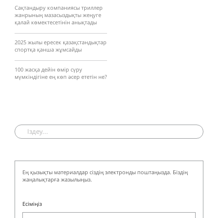
Сақтандыру компаниясы триллер
жанрының мазасыздықты жеңуге
қалай көмектесетінін анықтады
2025 жылы ересек қазақстандықтар
спортқа қанша жұмсайды
100 жасқа дейін өмір сүру
мүмкіндігіне ең көп әсер ететін не?
Ең қызықты материалдар сіздің электронды поштаңызда. Біздің
жаңалықтарға жазылыңыз.
Есіміңіз