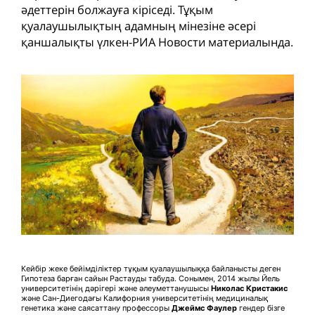
әдеттерін болжауға кіріседі. Тұқым
қуалаушылықтың адамның мінезіне әсері
қаншалықты үлкен-РИА Новости материалында.
Кейбір жеке бейімділіктер тұқым қуалаушылыққа байланысты деген
Гипотеза барған сайын Растауды табуда. Сонымен, 2014 жылы Йель
университетінің дәрігері және әлеуметтанушысы
Николас Кристакис
және Сан-Диегодағы Калифорния университетінің медициналық
генетика және саясаттану профессоры
Джеймс Фаулер
гендер бізге