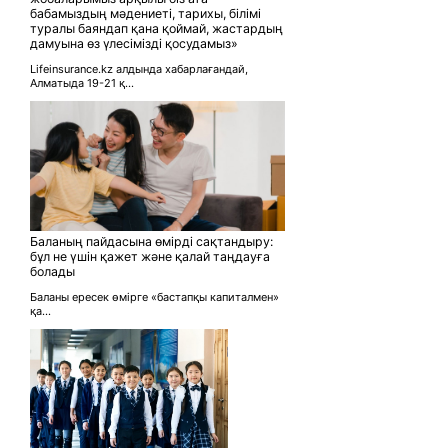
бабамыздың мәдениеті, тарихы, білімі
туралы баяндап қана қоймай, жастардың
дамуына өз үлесімізді қосудамыз»
Lifeinsurance.kz алдында хабарлағандай,
Алматыда 19-21 қ...
Баланың пайдасына өмірді сақтандыру:
бұл не үшін қажет және қалай таңдауға
болады
Баланы ересек өмірге «бастапқы капиталмен»
қа...