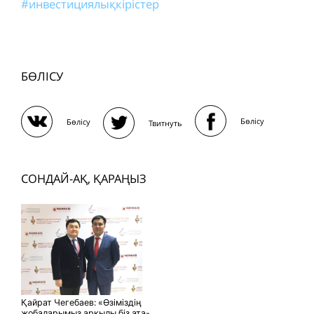
#инвестициялықкірістер
БӨЛІСУ
Бөлісу
Бөлісу
Твитнуть
СОНДАЙ-АҚ, ҚАРАҢЫЗ
Қайрат Чегебаев: «Өзіміздің
жобаларымыз арқылы біз ата-