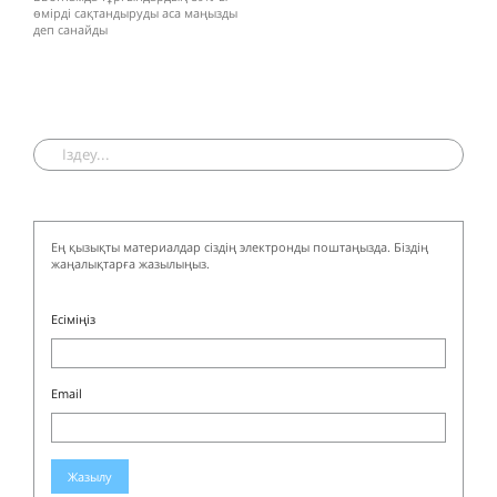
өмірді сақтандыруды аса маңызды
деп санайды
Ең қызықты материалдар сіздің электронды поштаңызда. Біздің
жаңалықтарға жазылыңыз.
Есіміңіз
Email
Жазылу