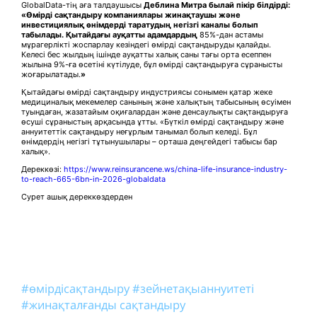
GlobalData-тің аға талдаушысы
Деблина Митра былай пікір білдірді:
«Өмірді сақтандыру компаниялары жинақтаушы және
инвестициялық өнімдерді таратудың негізгі каналы болып
табылады. Қытайдағы ауқатты адамдардың
85%-дан астамы
мұрагерлікті жоспарлау кезіндегі өмірді сақтандыруды қалайды.
Келесі бес жылдың ішінде ауқатты халық саны тағы орта есеппен
жылына 9%-ға өсетіні күтілуде, бұл өмірді сақтандыруға сұранысты
жоғарылатады.
»
Қытайдағы өмірді сақтандыру индустриясы сонымен қатар жеке
медициналық мекемелер санының және халықтың табысының өсуімен
туындаған, жазатайым оқиғалардан және денсаулықты сақтандыруға
өсуші сұраныстың арқасында ұтты. «Бүткіл өмірді сақтандыру және
аннуитеттік сақтандыру неғұрлым танымал болып келеді. Бұл
өнімдердің негізгі тұтынушылары – орташа деңгейдегі табысы бар
халық».
Дереккөзі:
https://www.reinsurancene.ws/china-life-insurance-industry-
to-reach-665-6bn-in-2026-globaldata
Сурет ашық дереккөздерден
#өмірдісақтандыру
#зейнетақыаннуитеті
#жинақталғанды сақтандыру