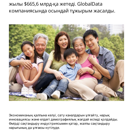
жылы $665,6 млрд-қа жетеді. GlobalData
компаниясында осындай тұжырым жасалды.
Экономиканың қалпына келуі, сату каналдарын ұлғайту, нарық
инновациясы және елдегі демографиялық жағдай өсімді қолдайды.
Өмірді сақтандыру индустриясымен қатар, жалпы сақтандыру
нарығының да ұлғаюы күтілуде.