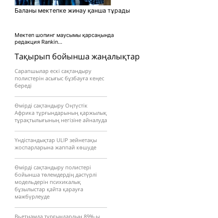
Баланы мектепке жинау қанша тұрады
Мектеп шопинг маусымы қарсаңында
редакция Rankin...
Тақырып бойынша жаңалықтар
Сарапшылар ескі сақтандыру
полистерін асығыс бұзбауға кеңес
береді
Өмірді сақтандыру Оңтүстік
Африка тұрғындарының қаржылық
тұрақтылығының негізіне айналуда
Үндістандықтар ULIP зейнетақы
жоспарларына жаппай көшуде
Өмірді сақтандыру полистері
бойынша төлемдердің дәстүрлі
модельдерін психикалық
бұзылыстар қайта қарауға
мәжбүрлеуде
Вьетнамда тұрғындардың 89%-ы