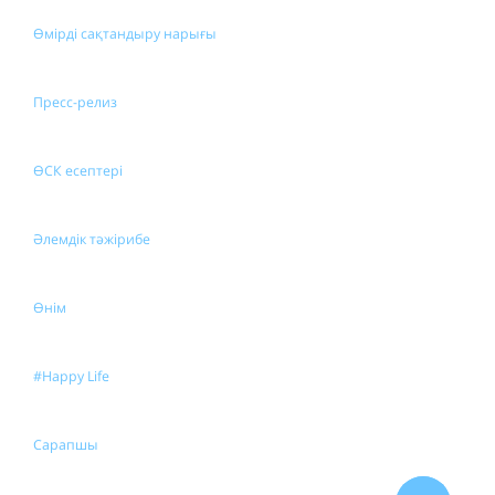
Өмірді сақтандыру нарығы
Пресс-релиз
ӨСК есептері
Әлемдік тәжірибе
Өнім
#Happy Life
Сарапшы