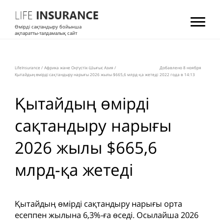
Өмірді сақтандыру бойынша
ақпаратты-талдамалық сайт
LifeInsurance
/
Африка және Оңтүстік-Шығыс Азия
/
Добавлено 8 ноября
Қытайдың өмірді сақтандыру нарығы 2026 жылы $665,6 млрд-қа жетеді
2022 года в 14:13
Қытайдың өмірді
сақтандыру нарығы
2026 жылы $665,6
млрд-қа жетеді
Қытайдың өмірді сақтандыру нарығы орта
есеппен жылына 6,3%-ға өседі. Осылайша 2026