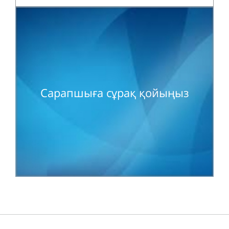
Сарапшыға сұрақ қойыңыз