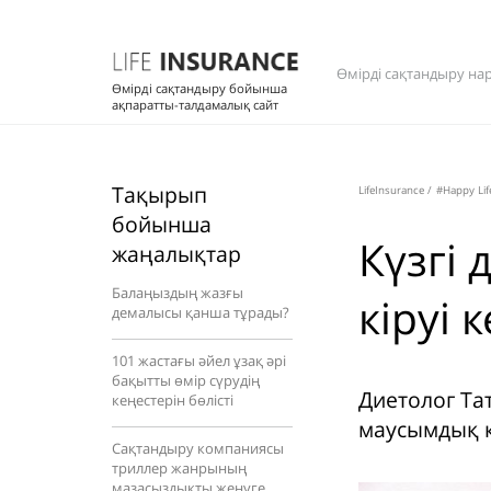
Өмірді сақтандыру на
Өмірді сақтандыру бойынша
ақпаратты-талдамалық сайт
Тақырып
LifeInsurance
/
#Happy Lif
бойынша
Күзгі 
жаңалықтар
Балаңыздың жазғы
кіруі 
демалысы қанша тұрады?
101 жастағы әйел ұзақ әрі
бақытты өмір сүрудің
Диетолог Та
кеңестерін бөлісті
маусымдық к
Сақтандыру компаниясы
триллер жанрының
мазасыздықты жеңуге