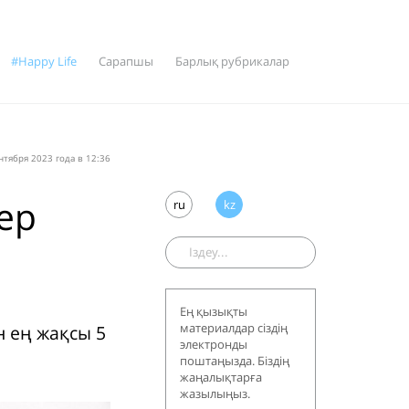
#Happy Life
Сарапшы
Барлық рубрикалар
нтября 2023 года в 12:36
тер
ru
kz
Ең қызықты
материалдар сіздің
н ең жақсы 5
электронды
поштаңызда. Біздің
жаңалықтарға
жазылыңыз.