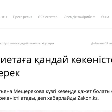
рығы
Пресс-релиз
ӨСК есептері
Әлемдік тәжірибе
Өнім
▼
e
/
Күзгі диетаға қандай көкөністер кіруі керек
Добавлено 22 се
диетаға қандай көкөніс
керек
тьяна Мещерякова күзгі кезеңде қажет болаты
өкөністі атады, деп хабарлайды Zakon.kz.