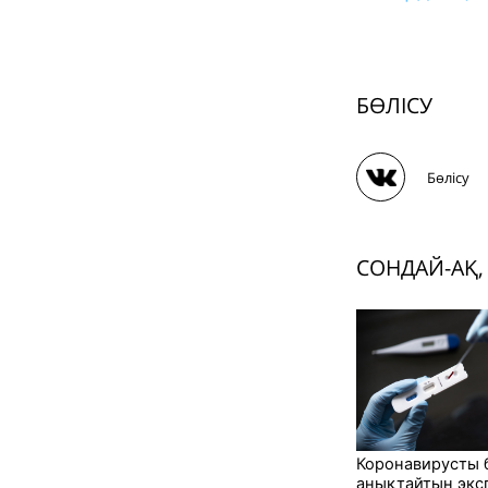
БӨЛІСУ
Бөлісу
СОНДАЙ-АҚ,
Коронавирусты б
анықтайтын экс