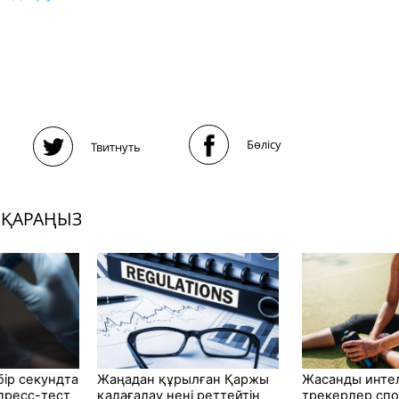
Бөлісу
Твитнуть
 ҚАРАҢЫЗ
ір секундта
Жаңадан құрылған Қаржы
Жасанды инте
пресс-тест
қадағалау нені реттейтін
трекерлер сп