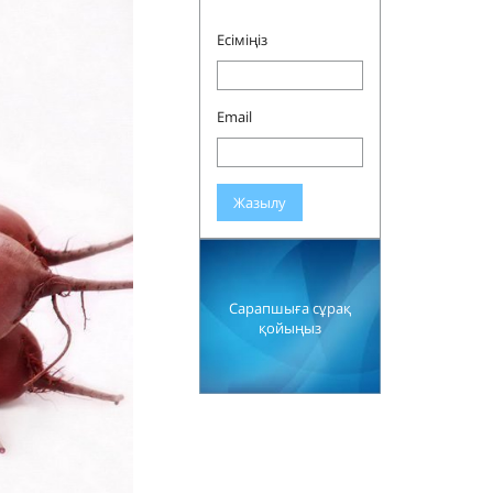
Есіміңіз
Email
Жазылу
Сарапшыға сұрақ
қойыңыз