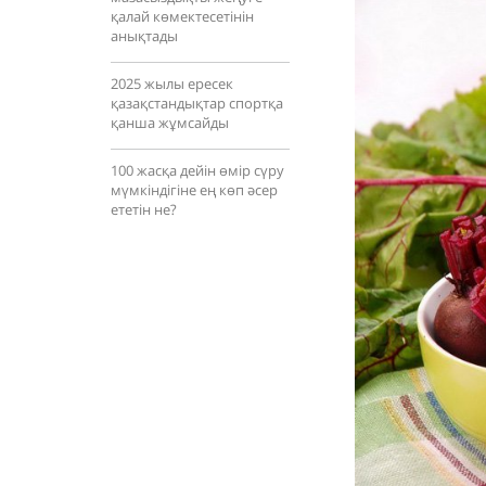
қалай көмектесетінін
анықтады
2025 жылы ересек
қазақстандықтар спортқа
қанша жұмсайды
100 жасқа дейін өмір сүру
мүмкіндігіне ең көп әсер
ететін не?