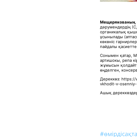
Мещерякованың
дәрумендердің (С,
органикалық қышқы
ұсынылады (аптасы
көкөніс гарнирле
пайдалы қасиеттер
Сонымен қатар, М
артишокы, репа к
жұмысын қолдайтын
өңделген, консер
Дереккөз: https:/
vkhodit-v-osenniy-
Ашық дереккөздер
#өмірдісақт