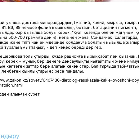
айтуынша, диетада минералдардың (магний, калий, мырыш, темір, 
 В1, В6, В9 немесе фолий қышқылы), бетаин, бетацианин пигменті, 
лдар бар қызылша болуы керек. "Күзгі кезеңде бұл өнімді үнемі 
на 500-700 граммға дейін), негізінен жаңа. Сондай-ақ, салаттарда,
рінде және тіпті нан өнімдерінде қолдануға болатын қызылша жап
і туралы ұмытпаңыз", - деп кеңес береді дәрігер.
ещерякова толықтырды, күзде рационға қырыққабат пен қызанақ,
іруі керек – мұның бәрі денеге денсаулықты нығайтатын және имм
 көптеген заттар бере алатын көкөністер. Бұл тұрғыда табиғаттың
віленбеген сыйлықтары әсіресе пайдалы.
/www.zakon.kz/sovety/6407430-dietolog-rasskazala-kakie-ovoshchi-oby
ratsion.html
ден алынған сурет
андыру