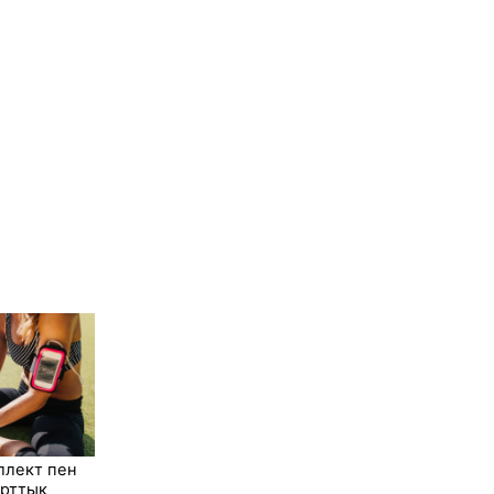
ллект пен
орттық