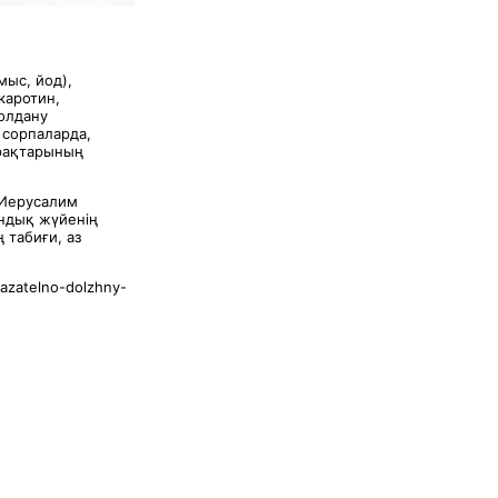
мыс, йод),
каротин,
қолдану
 сорпаларда,
ырақтарының
 Иерусалим
ундық жүйенің
 табиғи, аз
azatelno-dolzhny-