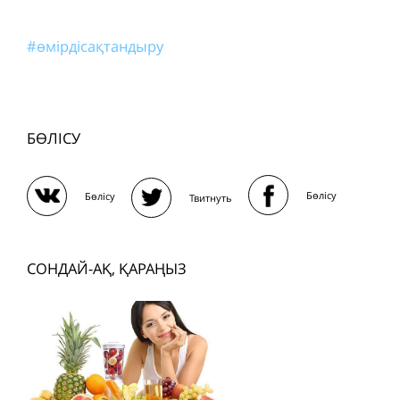
#өмірдісақтандыру
БӨЛІСУ
Бөлісу
Бөлісу
Твитнуть
СОНДАЙ-АҚ, ҚАРАҢЫЗ