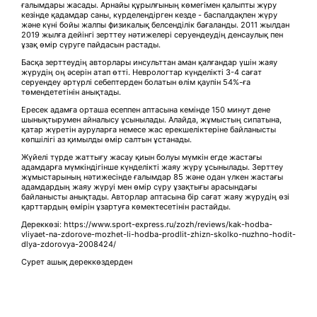
ғалымдары жасады. Арнайы құрылғының көмегімен қалыпты жүру
кезінде қадамдар саны, күрделендірген кезде - баспалдақпен жүру
және күні бойы жалпы физикалық белсенділік бағаланды. 2011 жылдан
2019 жылға дейінгі зерттеу нәтижелері серуендеудің денсаулық пен
ұзақ өмір сүруге пайдасын растады.
Басқа зерттеудің авторлары инсульттан аман қалғандар үшін жаяу
жүрудің оң әсерін атап өтті. Неврологтар күнделікті 3-4 сағат
серуендеу әртүрлі себептерден болатын өлім қаупін 54%-ға
төмендететінін анықтады.
Ересек адамға орташа есеппен аптасына кемінде 150 минут дене
шынықтырумен айналысу ұсынылады. Алайда, жұмыстың сипатына,
қатар жүретін ауруларға немесе жас ерекшеліктеріне байланысты
көпшілігі аз қимылды өмір салтын ұстанады.
Жүйелі түрде жаттығу жасау қиын болуы мүмкін егде жастағы
адамдарға мүмкіндігінше күнделікті жаяу жүру ұсынылады. Зерттеу
жұмыстарының нәтижесінде ғалымдар 85 және одан үлкен жастағы
адамдардың жаяу жүруі мен өмір сүру ұзақтығы арасындағы
байланысты анықтады. Авторлар аптасына бір сағат жаяу жүрудің өзі
қарттардың өмірін ұзартуға көмектесетінін растайды.
Дереккөзі: https://www.sport-express.ru/zozh/reviews/kak-hodba-
vliyaet-na-zdorove-mozhet-li-hodba-prodlit-zhizn-skolko-nuzhno-hodit-
dlya-zdorovya-2008424/
Сурет ашық дереккөздерден