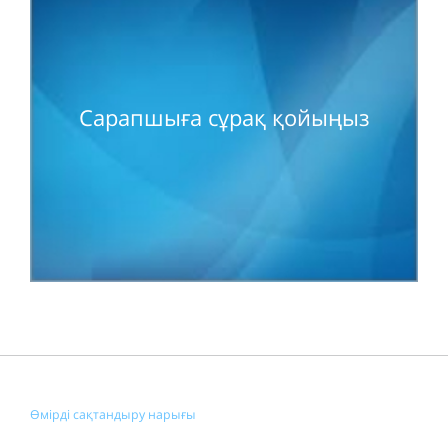
Сарапшыға сұрақ қойыңыз
Өмірді сақтандыру нарығы