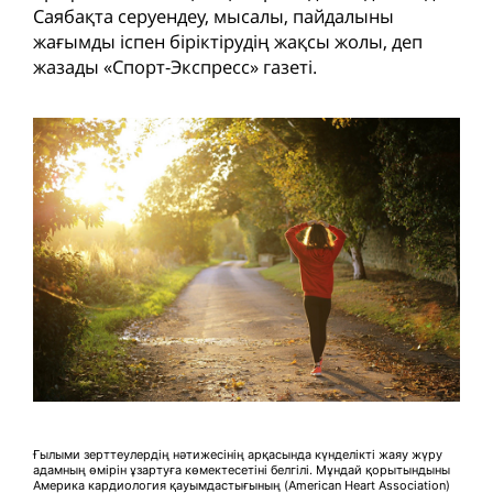
Саябақта серуендеу, мысалы, пайдалыны
жағымды іспен біріктірудің жақсы жолы, деп
жазады «Спорт-Экспресс» газеті.
Ғылыми зерттеулердің нәтижесінің арқасында күнделікті жаяу жүру
адамның өмірін ұзартуға көмектесетіні белгілі. Мұндай қорытындыны
Америка кардиология қауымдастығының (American Heart Association)