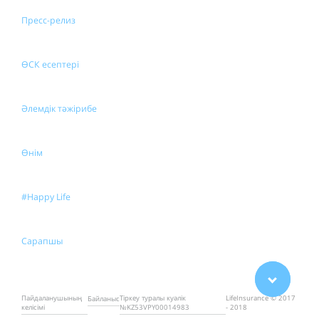
Пресс-релиз
ӨСК есептері
Әлемдік тәжірибе
Өнім
#Happy Life
Сарапшы
Пайдаланушының
Тіркеу туралы куәлік
LifeInsurance © 2017
Байланыс
келісімі
№KZ53VPY00014983
- 2018