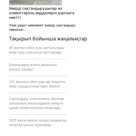
Өмірді сақтандырушылар өз
клиенттерінің мүдделерін қорғауға
ниетті
Ұзақ уақыт мемлекет өмірді сақтандыру
нарығын...
Тақырып бойынша жаңалықтар
40 жастан кейін күш жаттығулары
өмір сүру ұзақтығын арттырады
Балаңыздың жазғы демалысы
қанша тұрады?
101 жастағы әйел ұзақ әрі бақытты
өмір сүрудің кеңестерін бөлісті
Сақтандыру компаниясы триллер
жанрының мазасыздықты жеңуге
қалай көмектесетінін анықтады
2025 жылы ересек қазақстандықтар
спортқа қанша жұмсайды