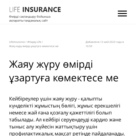
Өмірді сақтандыру бойынша
ақпаратты-талдамалық сайт
LifeInsurance
/
#Happy Life
/
Добавлено 12 май 2023 года в
Жаяу жүру өмірді ұзартуға көмектесе ме
16:59
Жаяу жүру өмірді
ұзартуға көмектесе ме
Кейбіреулер үшін жаяу жүру - қалыпты
күнделікті жұмыстың бөлігі, жұмыс ерекшелігі
немесе жай ғана қозғалу қажеттілігі болып
табылады. Ал кейбірі серуендеуді кардио және
тыныс алу жүйесін жаттықтыру үшін
профилактикалық мақсат ретінде пайдаланады.