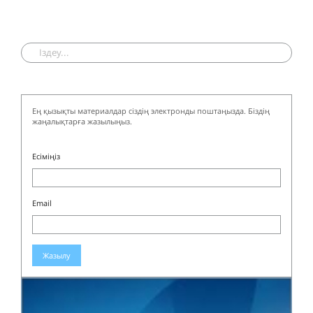
Ең қызықты материалдар сіздің электронды поштаңызда. Біздің
жаңалықтарға жазылыңыз.
Есіміңіз
Email
Жазылу