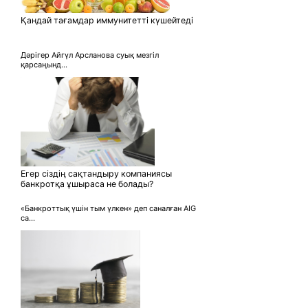
Қандай тағамдар иммунитетті күшейтеді
Дәрігер Айгүл Арсланова суық мезгіл
қарсаңынд...
Егер сіздің сақтандыру компаниясы
банкротқа ұшыраса не болады?
«Банкроттық үшін тым үлкен» деп саналған AIG
са...