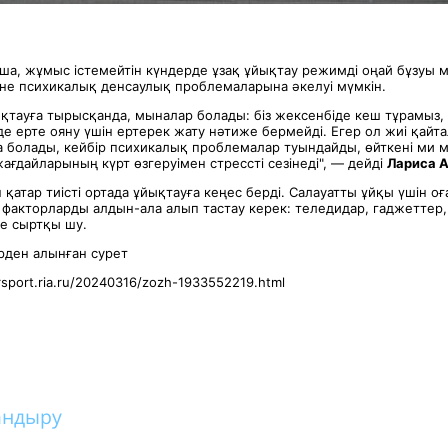
а, жұмыс істемейтін күндерде ұзақ ұйықтау режимді оңай бұзуы м
не психикалық денсаулық проблемаларына әкелуі мүмкін.
ықтауға тырысқанда, мыналар болады: біз жексенбіде кеш тұрамыз,
е ерте ояну үшін ертерек жату нәтиже бермейді. Егер ол жиі қайта
 болады, кейбір психикалық проблемалар туындайды, өйткені ми 
ағдайларының күрт өзгеруімен стрессті сезінеді", — дейді
Лари
са 
атар тиісті ортада ұйықтауға кеңес берді. Салауатты ұйқы үшін оғ
қ факторларды алдын-ала алып тастау керек: теледидар, гаджетте
е сыртқы шу.
ден алынған сурет
rsport.ria.ru/20240316/zozh-1933552219.html
андыру