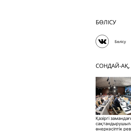
БӨЛІСУ
Бөлісу
СОНДАЙ-АҚ,
Қазіргі заманда
сақтандырушыла
өнеркәсіптік р