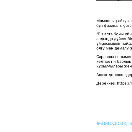
Маманның айтуынш
бұл физикалық жә
"Біз апта бойы ұй
алдында дүйсенбід
ұйқысыздық пайда
ояту мен демалу ж
Сарапшы сонымен қ
келтіретін барлы
құрылғылары жән
Ашық дереккөздер
Дереккөз: https://
#өмірдісақт