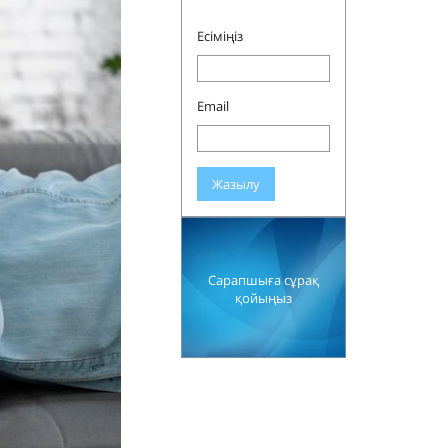
Есіміңіз
Email
Жазылу
Сарапшыға сұрақ
қойыңыз