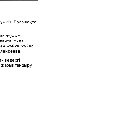
үмкін. Болашақта
 ал жұмыс
ланса, онда
мен жүйке жүйесі
Алексеева.
ан кедергі
р, жарықтандыру