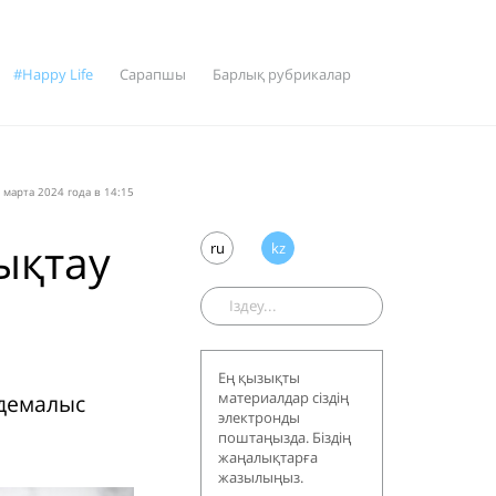
#Happy Life
Сарапшы
Барлық рубрикалар
 мартa 2024 года в 14:15
ықтау
ru
kz
Ең қызықты
материалдар сіздің
 демалыс
электронды
поштаңызда. Біздің
жаңалықтарға
жазылыңыз.