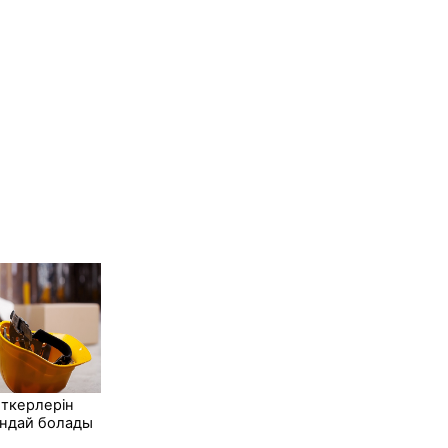
ткерлерін
андай болады