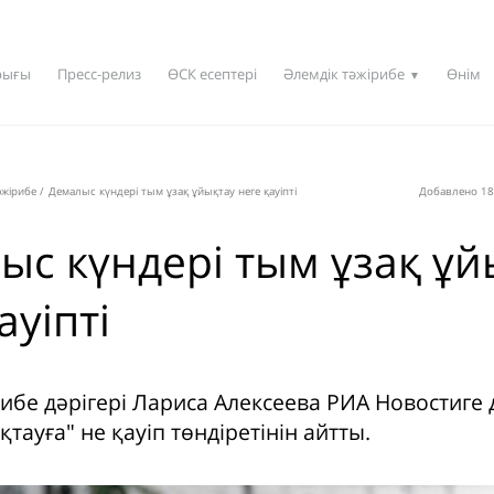
рығы
Пресс-релиз
ӨСК есептері
Әлемдік тәжірибе
Өнім
▼
әжірибе
/
Демалыс күндері тым ұзақ ұйықтау неге қауіпті
Добавлено 18
ыс күндері тым ұзақ ұй
ауіпті
ибе дәрігері Лариса Алексеева РИА Новостиге
қтауға" не қауіп төндіретінін айтты.