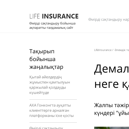
Өмірді сақтандыру на
Өмірді сақтандыру бойынша
ақпаратты-талдамалық сайт
Тақырып
LifeInsurance
/
Әлемдік т
бойынша
Демал
жаңалықтар
Қытай әйелдердің
неге қ
жұмыспен қамтылуын
қаржылай қолдауды
күшейтуде
Жалпы тәжір
AXA Гонконгта ауқатты
клиенттерге арналған
күндері "ұйы
платформаны іске қосты
Өмірді сақтандыру