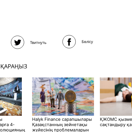
Бөлісу
Твитнуть
 ҚАРАҢЫЗ
ғы
Halyk Finance сарапшылары
ҚЖОМС қызме
рға 4-
Қазақстанның зейнетақы
сақтандыру қ
еволюцияның
жүйесінің проблемаларын