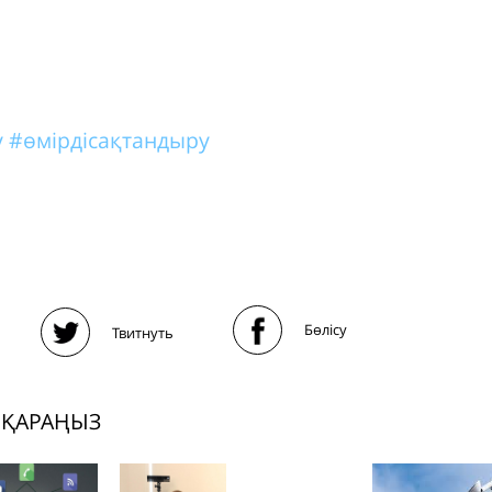
у
#өмірдісақтандыру
Бөлісу
Твитнуть
 ҚАРАҢЫЗ