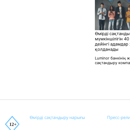
Өмірді сақтанды
мүмкіншілігін 4
дейінгі адамдар 
қолданады
Luminor банкінің 
сақтандыру компа
Өмірді сақтандыру нарығы
Пресс-рел