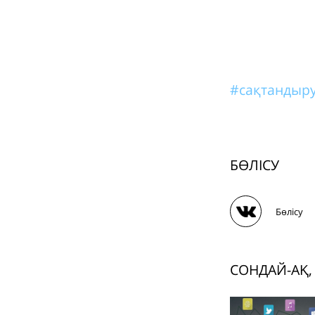
#сақтандыр
БӨЛІСУ
Бөлісу
СОНДАЙ-АҚ,