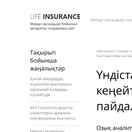
Өмірді сақтандыру на
Өмірді сақтандыру бойынша
ақпаратты-талдамалық сайт
Тақырып
LifeInsurance
/
Әлемдік т
Үндістанда өмірді сақта
бойынша
жаңалықтар
Үндіс
Қытай әйелдердің
жұмыспен қамтылуын
кеңей
қаржылай қолдауды
күшейтуде
пайда
AXA Гонконгта ауқатты
клиенттерге арналған
платформаны іске қосты
Озық аналит
Өмірді сақтандыру