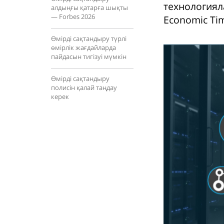
технологиял
алдыңғы қатарға шықты
— Forbes 2026
Economic Ti
Өмірді сақтандыру түрлі
өмірлік жағдайларда
пайдасын тигізуі мүмкін
Өмірді сақтандыру
полисін қалай таңдау
керек