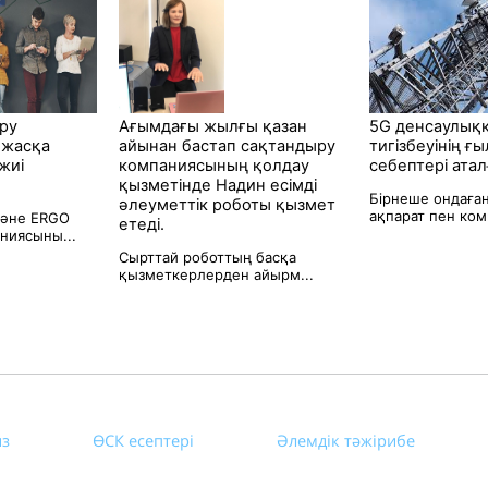
ру
Ағымдағы жылғы қазан
5G денсаулыққ
0 жасқа
айынан бастап сақтандыру
тигізбеуінің ғ
жиі
компаниясының қолдау
себептері атал
қызметінде Надин есімді
Бірнеше ондаға
әлеуметтік роботы қызмет
ақпарат пен ком
және ERGO
етеді.
ниясыны...
Сырттай роботтың басқа
қызметкерлерден айырм...
из
ӨСК есептері
Әлемдік тәжірибе