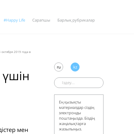
#Happy Life
Сарапшы
Барлық рубрикалар
 октября 2019 года в
ru
kz
 үшін
Ең қызықты
материалдар сіздің
электронды
поштаңызда. Біздің
жаңалықтарға
дістер мен
жазылыңыз.