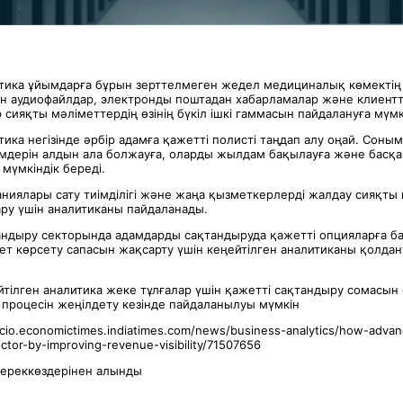
итика ұйымдарға бұрын зерттелмеген жедел медициналық көмекті
н аудиофайлдар, электронды поштадан хабарламалар және клиент
сияқты мәліметтердің өзінің бүкіл ішкі гаммасын пайдалануға мүмкі
тика негізінде әрбір адамға қажетті полисті таңдап алу оңай. Соным
німдерін алдын ала болжауға, оларды жылдам бақылауға және басқа
мүмкіндік береді.
иялары сату тиімділігі және жаңа қызметкерлерді жалдау сияқты к
ару үшін аналитиканы пайдаланады.
андыру секторында адамдарды сақтандыруда қажетті опцияларға б
ет көрсету сапасын жақсарту үшін кеңейтілген аналитиканы қолдан
йтілген аналитика жеке тұлғалар үшін қажетті сақтандыру сомасын
 процесін жеңілдету кезінде пайдаланылуы мүмкін
/cio.economictimes.indiatimes.com/news/business-analytics/how-advan
ctor-by-improving-revenue-visibility/71507656
дереккөздерінен алынды