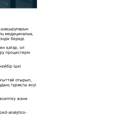
ң шақыруларын
тің медициналық
ндік береді.
ен қатар, ол
ру процестерін
ейбір ішкі
ағыттай отырып,
удың тұрақты өсуі
 есептеу және
ced-analytics-