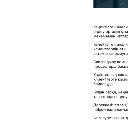
Кеңейтілген анал
өңдеу орталығына
мекемемен чаттар 
Кеңейтілген анали
клиенттердің өті
автоматтандыруға 
Сақтандыру компан
процестерді басқ
Үндістанның сақт
клиенттерге қызм
байқалуда.
Бұдан басқа, кеңе
талаптарды өңдеу
Дереккөзі: https:/
helps-insurance-se
Фотосурет ашық 