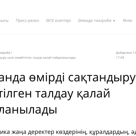
рығы
Пресс-релиз
ӨСК есептері
Әлемдік тәжірибе
Өнім
▼
әжірибе
/
Добавлено 14
ндыру үшін кеңейтілген талдау қалай пайдаланылады
17:08
танда өмірді сақтандыру
тілген талдау қалай
ланылады
ика жаңа деректер көздерінің, құралдардың, ә