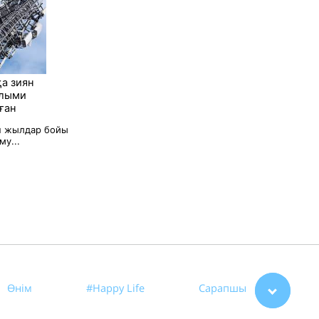
а зиян
ылыми
ған
н жылдар бойы
му...
Өнім
#Happy Life
Сарапшы