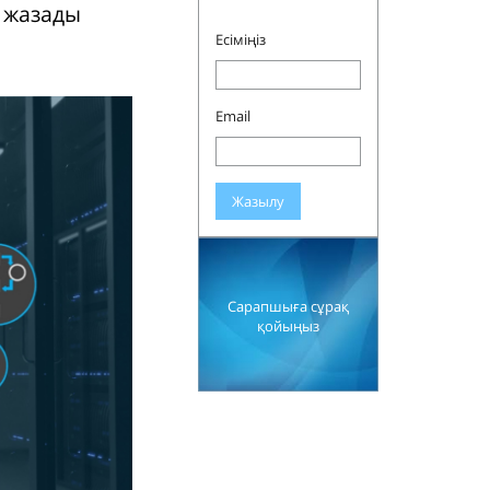
п жазады
Есіміңіз
Email
Жазылу
Сарапшыға сұрақ
қойыңыз