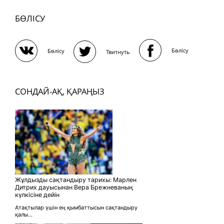
БӨЛІСУ
Бөлісу
Бөлісу
Твитнуть
СОНДАЙ-АҚ, ҚАРАҢЫЗ
Жұлдызды сақтандыру тарихы: Марлен
Дитрих дауысынан Вера Брежневаның
күлкісіне дейін
Атақтылар үшін ең қымбаттысын сақтандыру
қалы...