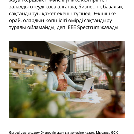
залалды өтеуді қоса алғанда, бизнестің базалық
сақтандыруы қажет екенін түсінеді. Өкінішке
орай, олардың көпшілігі өмірді сақтандыру
туралы ойламайды, деп IEEE Spectrum жазады.
Өмірді сақтандыру бизнестің жалғыз иелеріне қажет. Мысалы, ӨСК