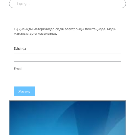
Ең қызықты материалдар сіздің электронды поштаңызда. Біздің
жаңалықтарға жазылыңыз.
Есіміңіз
Email
Жазылу