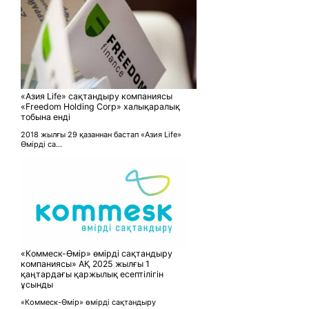
«Азия Life» сақтандыру компаниясы
«Freedom Holding Corp» халықаралық
тобына енді
2018 жылғы 29 қазаннан бастап «Азия Life»
Өмірді са...
«Коммеск-Өмір» өмірді сақтандыру
компаниясы» АҚ 2025 жылғы 1
қаңтардағы қаржылық есептілігін
ұсынды
«Коммеск-Өмір» өмірді сақтандыру