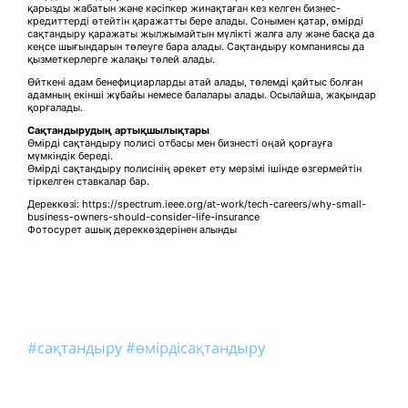
қарызды жабатын және кәсіпкер жинақтаған кез келген бизнес-
кредиттерді өтейтін қаражатты бере алады. Сонымен қатар, өмірді
сақтандыру қаражаты жылжымайтын мүлікті жалға алу және басқа да
кеңсе шығындарын төлеуге бара алады. Сақтандыру компаниясы да
қызметкерлерге жалақы төлей алады.
Өйткені адам бенефициарларды атай алады, төлемді қайтыс болған
адамның екінші жұбайы немесе балалары алады. Осылайша, жақындар
қорғалады.
Сақтандырудың артықшылықтары
Өмірді сақтандыру полисі отбасы мен бизнесті оңай қорғауға
мүмкіндік береді.
Өмірді сақтандыру полисінің әрекет ету мерзімі ішінде өзгермейтін
тіркелген ставкалар бар.
Дереккөзі: https://spectrum.ieee.org/at-work/tech-careers/why-small-
business-owners-should-consider-life-insurance
Фотосурет ашық дереккөздерінен алынды
#сақтандыру
#өмірдісақтандыру