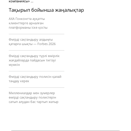
компаниясы» ...
Тақырып бойынша жаңалықтар
AXA Гонконгта ауқатты
клиенттерге арналған
платформаны іске қосты
Өмірді сақтандыру алдыңғы
қатарға шықты — Forbes 2026
Өмірді сақтандыру түрлі өмірлік
жағдайларда пайдасын тигізуі
мүмкін
Өмірді сақтандыру полисін қалай
таңдау керек
Миллениалдар мен зумерлер
өмірді сақтандыру полистерін
сатып алудан бас тартып жатыр