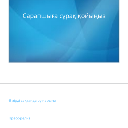
Сарапшыға сұрақ қойыңыз
Өмірді сақтандыру нарығы
Пресс-релиз