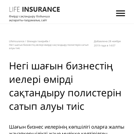
Өмірді сақтандыру бойынша
ақпаратты-талдамалық сайт
LifeInsurance
/
Әлемдік тәжірибе
/
Добавлено 28 ноября
Негі шағын бизнестің иелері өмірді сақтандыру полистерін сатып
2019 года в 14:07
алуы тиіс
Негі шағын бизнестің
иелері өмірді
сақтандыру полистерін
сатып алуы тиіс
Шағын бизнес иелерінің көпшілігі оларға жалпы
жауапкершілікті және мүлікке келтірілген