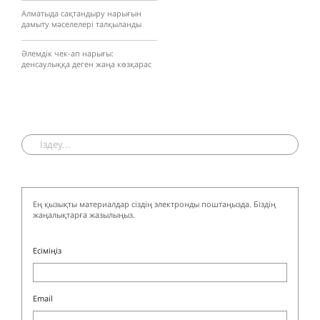
Алматыда сақтандыру нарығын
дамыту мәселелері талқыланды
Әлемдік чек-ап нарығы:
денсаулыққа деген жаңа көзқарас
Ең қызықты материалдар сіздің электронды поштаңызда. Біздің
жаңалықтарға жазылыңыз.
Есіміңіз
Email