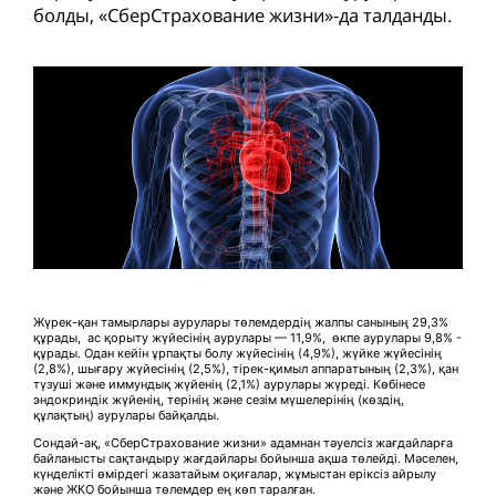
болды, «СберСтрахование жизни»-да талданды.
Жүрек-қан тамырлары аурулары төлемдердің жалпы санының 29,3%
құрады, ас қорыту жүйесінің аурулары — 11,9%, өкпе аурулары 9,8% -
құрады. Одан кейін ұрпақты болу жүйесінің (4,9%), жүйке жүйесінің
(2,8%), шығару жүйесінің (2,5%), тірек-қимыл аппаратының (2,3%), қан
түзуші және иммундық жүйенің (2,1%) аурулары жүреді. Көбінесе
эндокриндік жүйенің, терінің және сезім мүшелерінің (көздің,
құлақтың) аурулары байқалды.
Сондай-ақ, «СберСтрахование жизни» адамнан тәуелсіз жағдайларға
байланысты сақтандыру жағдайлары бойынша ақша төлейді. Мәселен,
күнделікті өмірдегі жазатайым оқиғалар, жұмыстан еріксіз айрылу
және ЖКО бойынша төлемдер ең көп таралған.