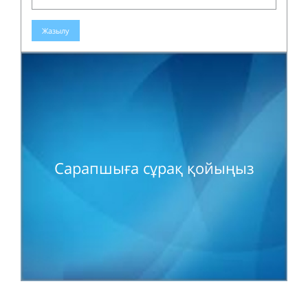
Жазылу
Сарапшыға сұрақ қойыңыз