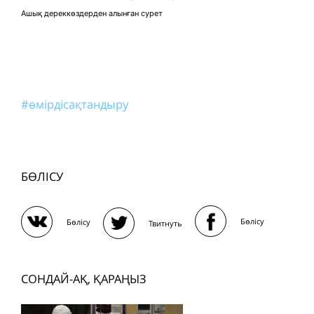
Ашық дереккөздерден алынған сурет
#өмірдісақтандыру
БӨЛІСУ
Бөлісу
Бөлісу
Твитнуть
СОНДАЙ-АҚ, ҚАРАҢЫЗ