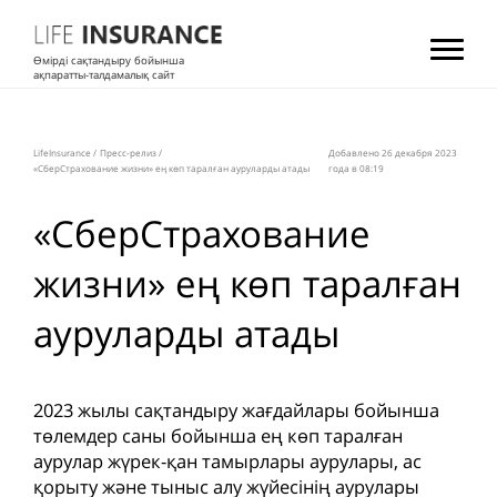
Өмірді сақтандыру бойынша
ақпаратты-талдамалық сайт
LifeInsurance
/
Пресс-релиз
/
Добавлено 26 декабря 2023
«СберСтрахование жизни» ең көп таралған ауруларды атады
года в 08:19
«СберСтрахование
жизни» ең көп таралған
ауруларды атады
2023 жылы сақтандыру жағдайлары бойынша
төлемдер саны бойынша ең көп таралған
аурулар жүрек-қан тамырлары аурулары, ас
қорыту және тыныс алу жүйесінің аурулары