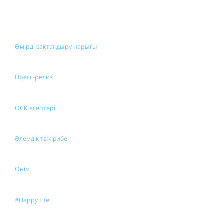
Өмірді сақтандыру нарығы
Пресс-релиз
ӨСК есептері
Әлемдік тәжірибе
Өнім
#Happy Life