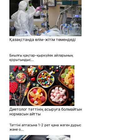
Қазақстанда өлім-жітім төмендеді
Биылғы қаңтар–қыркүйек айларының
қорытындыс...
Диетолог тәттінің асыруға болмайтын
нормасын айтты
Тәттіні аптасына 1-2 рет қана жеген дұрыс
және о...