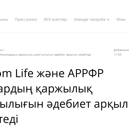
рығы
Пресс-релиз
ӨСК есептері
Әлемдік тәжірибе
Өнім
▼
из
/
Добавлено
Р балалардың қаржылық сауаттылығын әдебиет арқылы кеңейтеді
17:09
om Life және АРРФР
ардың қаржылық
тылығын әдебиет арқы
теді