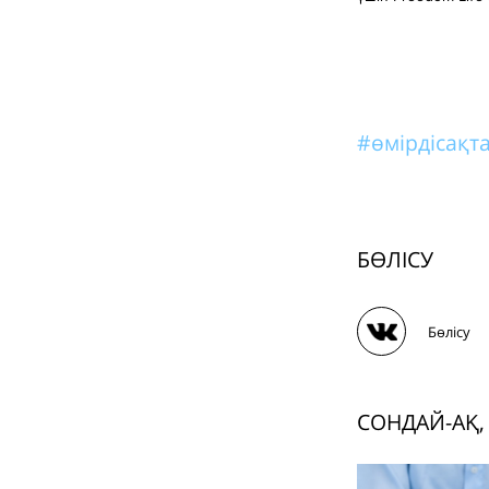
#өмірдісақт
БӨЛІСУ
Бөлісу
СОНДАЙ-АҚ,