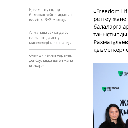
Қазақстандықтар
«Freedom Li
болашақ зейнетақысын
реттеу және
қалай көбейте алады
балаларға а
Алматыда сақтандыру
таныстырды.
нарығын дамыту
Рахматұлаев
мәселелері талқыланды
қызметкерлер
Әлемдік чек-ап нарығы:
денсаулыққа деген жаңа
көзқарас