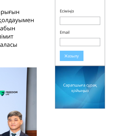
нарығын
Есіміңіз
 қолдауымен
табын
Email
лімит
саласы
Жазылу
Сарапшыға сұрақ
қойыңыз