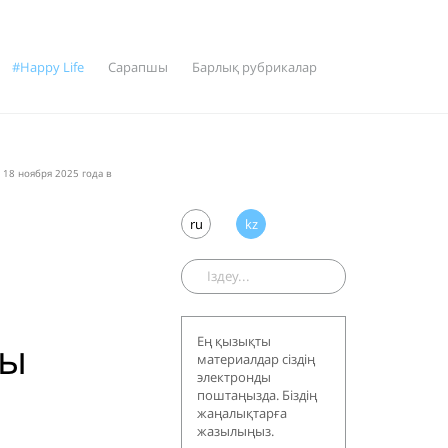
#Happy Life
Сарапшы
Барлық рубрикалар
 18 ноября 2025 года в
ru
kz
лы
Ең қызықты
материалдар сіздің
электронды
поштаңызда. Біздің
жаңалықтарға
жазылыңыз.