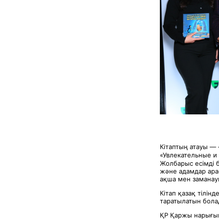
Кітаптың атауы —
«Увлекательные и
Жолбарыс есімді 
және адамдар ара
ақша мен заманау
Кітап қазақ тілінд
таратылатын бола
ҚР Қаржы нарығын