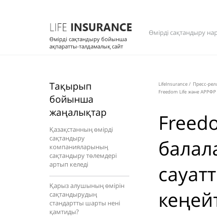
Өмірді сақтандыру на
Өмірді сақтандыру бойынша
ақпаратты-талдамалық сайт
Тақырып
LifeInsurance
/
Пресс-рел
Freedom Life және АРРФ
бойынша
жаңалықтар
Freed
Қазақстанның өмірді
сақтандыру
балал
компанияларының
сақтандыру төлемдері
артып келеді
сауат
Қарыз алушының өмірін
кеңей
сақтандырудың
стандартты шарты нені
қамтиды?