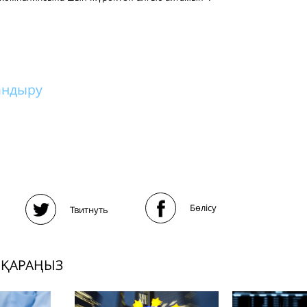
андыру
Бөлісу
Твитнуть
 ҚАРАҢЫЗ