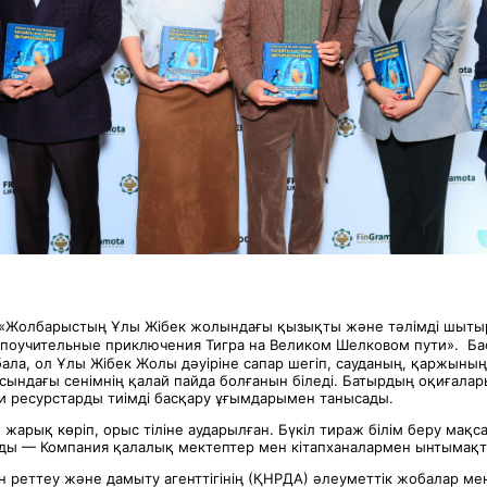
 «Жолбарыстың Ұлы Жібек жолындағы қызықты және тәлімді шыты
 поучительные приключения Тигра на Великом Шелковом пути». Ба
бала, ол Ұлы Жібек Жолы дәуіріне сапар шегіп, сауданың, қаржыны
сындағы сенімнің қалай пайда болғанын біледі. Батырдың оқиғала
и ресурстарды тиімді басқару ұғымдарымен танысады.
е жарық көріп, орыс тіліне аударылған. Бүкіл тираж білім беру мақс
ды — Компания қалалық мектептер мен кітапханалармен ынтымақ
 реттеу және дамыту агенттігінің (ҚНРДА) әлеуметтік жобалар м