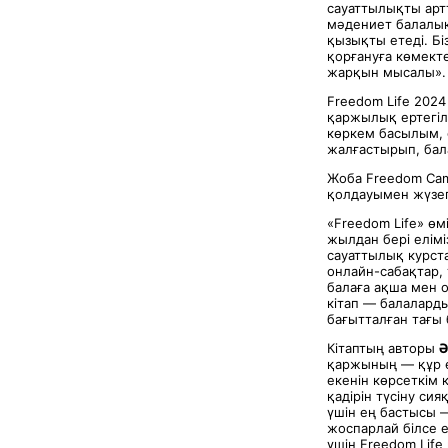
сауаттылықты арт
мәдениет балалық
қызықты етеді. Б
қорғануға көмекте
жарқын мысалы».
Freedom Life 2024
қаржылық ертегіл
көркем басылым, о
жалғастырып, бал
Жоба Freedom Cam
қолдауымен жүзег
«Freedom Life» ө
жылдан бері елім
сауаттылық курста
онлайн-сабақтар, 
балаға ақша мен о
кітап — балалард
бағытталған тағы 
Кітаптың авторы
Ә
қаржының — құр е
екенін көрсеткім 
қадірін түсіну си
үшін ең бастысы 
жоспарлай білсе е
үшін Freedom Lif