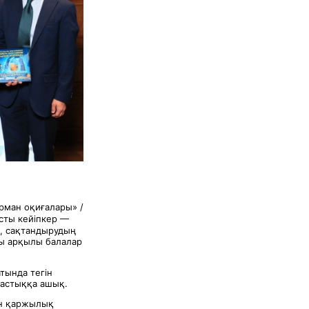
рман оқиғалары» /
сты кейіпкер —
ң, сақтандырудың
ры арқылы балалар
атында тегін
тастыққа ашық.
ен қаржылық