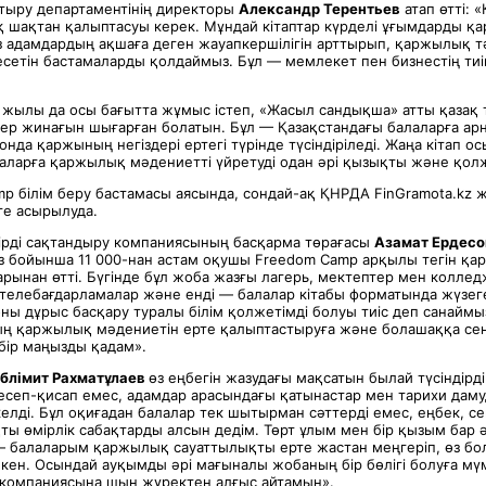
тыру департаментінің директоры
Александр Терентьев
атап өтті:
 шақтан қалыптасуы керек. Мұндай кітаптар күрделі ұғымдарды қа
із адамдардың ақшаға деген жауапкершілігін арттырып, қаржылық 
сетін бастамаларды қолдаймыз. Бұл — мемлекет пен бизнестің тиімд
 жылы да осы бағытта жұмыс істеп, «Жасыл сандықша» атты қазақ т
ер жинағын шығарған болатын. Бұл — Қазақстандағы балаларға ар
нда қаржының негіздері ертегі түрінде түсіндіріледі. Жаңа кітап о
аларға қаржылық мәдениетті үйретуді одан әрі қызықты және қолже
p білім беру бастамасы аясында, сондай-ақ ҚНРДА FinGramota.kz
е асырылуда.
мірді сақтандыру компаниясының басқарма төрағасы
Азамат Ердесо
із бойынша 11 000-нан астам оқушы Freedom Camp арқылы тегін қ
рынан өтті. Бүгінде бұл жоба жазғы лагерь, мектептер мен коллед
телебағдарламалар және енді — балалар кітабы форматында жүзеге 
ны дұрыс басқару туралы білім қолжетімді болуы тиіс деп санаймы
ың қаржылық мәдениетін ерте қалыптастыруға және болашаққа сен
бір маңызды қадам».
блімит Рахматұлаев
өз еңбегін жазудағы мақсатын былай түсіндірд
сеп-қисап емес, адамдар арасындағы қатынастар мен тарихи дамуд
келді. Бұл оқиғадан балалар тек шытырман сәттерді емес, еңбек, с
яқты өмірлік сабақтарды алсын дедім. Төрт ұлым мен бір қызым бар 
— балаларым қаржылық сауаттылықты ерте жастан меңгеріп, өз б
кен. Осындай ауқымды әрі мағыналы жобаның бір бөлігі болуға мүм
e компаниясына шын жүректен алғыс айтамын».