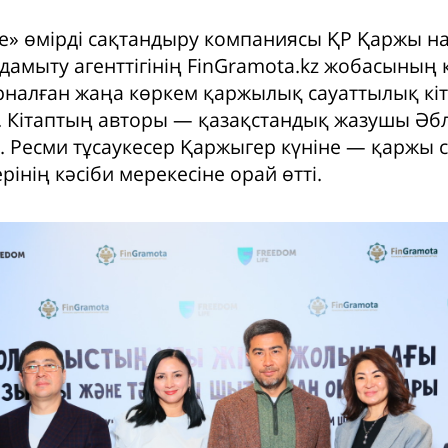
fe» өмірді сақтандыру компаниясы ҚР Қаржы 
 дамыту агенттігінің FinGramota.kz жобасының
рналған жаңа көркем қаржылық сауаттылық кі
 Кітаптың авторы — қазақстандық жазушы Әб
. Ресми тұсаукесер Қаржыгер күніне — қаржы 
інің кәсіби мерекесіне орай өтті.