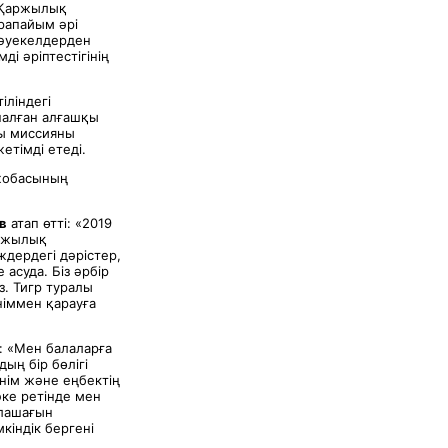
 «Қаржылық
рапайым әрі
тәуекелдерден
і әріптестігінің
іліндегі
налған алғашқы
сы миссияны
тімді етеді.
 жобасының
в
атап өтті: «2019
аржылық
ждердегі дәрістер,
асуда. Біз әрбір
з. Тигр туралы
іммен қарауға
і: «Мен балаларға
ың бір бөлігі
енім және еңбектің
әке ретінде мен
олашағын
кіндік бергені