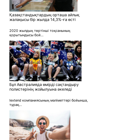
Қазақстандықтардың орташа айлық
жалақысы бір жылда 14,3%-ға өсті
2020 жылдың төртінші тоқсанының
қорытындысы бой...
Бұл Австралияда өмірді сақтандыру
полистерінің жойылуына әкеледі
Iextend компаниясының мәліметтері бойынша,
тұрақ...