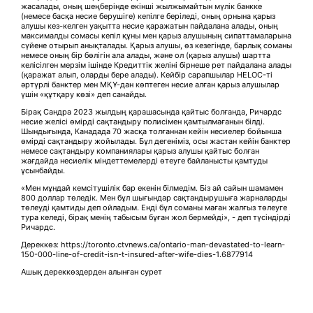
жасалады, оның шеңберінде екінші жылжымайтын мүлік банкке
(немесе басқа несие берушіге) кепілге беріледі, оның орнына қарыз
алушы кез-келген уақытта несие қаражатын пайдалана алады, оның
максималды сомасы кепіл құны мен қарыз алушының сипаттамаларына
сүйене отырып анықталады. Қарыз алушы, өз кезегінде, барлық соманы
немесе оның бір бөлігін ала алады, және ол (қарыз алушы) шартта
келісілген мерзім ішінде Кредиттік желіні бірнеше рет пайдалана алады
(қаражат алып, оларды бере алады). Кейбір сарапшылар HELOC-ті
әртүрлі банктер мен МҚҰ-дан көптеген несие алған қарыз алушылар
үшін «құтқару көзі» деп санайды.
Бірақ Сандра 2023 жылдың қарашасында қайтыс болғанда, Ричардс
несие желісі өмірді сақтандыру полисімен қамтылмағанын білді.
Шындығында, Канадада 70 жасқа толғаннан кейін несиелер бойынша
өмірді сақтандыру жойылады. Бұл дегеніміз, осы жастан кейін банктер
немесе сақтандыру компаниялары қарыз алушы қайтыс болған
жағдайда несиелік міндеттемелерді өтеуге байланысты қамтуды
ұсынбайды.
«Мен мұндай кемсітушілік бар екенін білмедім. Біз ай сайын шамамен
800 доллар төледік. Мен бұл шығындар сақтандырушыға жарналарды
төлеуді қамтиды деп ойладым. Енді бұл соманы маған жалғыз төлеуге
тура келеді, бірақ менің табысым бұған жол бермейді», - деп түсіндірді
Ричардс.
Дереккөз: https://toronto.ctvnews.ca/ontario-man-devastated-to-learn-
150-000-line-of-credit-isn-t-insured-after-wife-dies-1.6877914
Ашық дереккөздерден алынған сурет