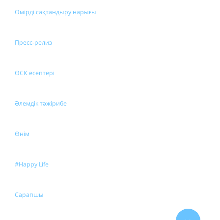
Өмірді сақтандыру нарығы
Пресс-релиз
ӨСК есептері
Әлемдік тәжірибе
Өнім
#Happy Life
Сарапшы