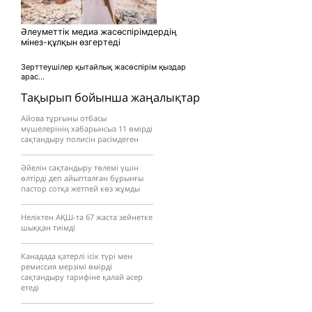
Әлеуметтік медиа жасөспірімдердің
мінез-құлқын өзгертеді
Зерттеушілер қытайлық жасөспірім қыздар
арас...
Тақырып бойынша жаңалықтар
Айова тұрғыны отбасы
мүшелерінің хабарынсыз 11 өмірді
сақтандыру полисін рәсімдеген
Әйелін сақтандыру төлемі үшін
өлтірді деп айыпталған бұрынғы
пастор сотқа жетпей көз жұмды
Неліктен АҚШ-та 67 жаста зейнетке
шыққан тиімді
Канадада қатерлі ісік түрі мен
ремиссия мерзімі өмірді
сақтандыру тарифіне қалай әсер
етеді