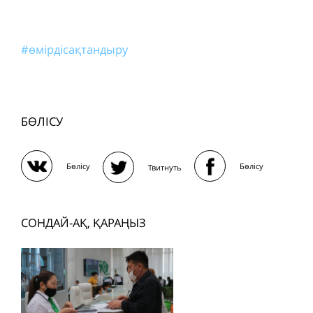
#өмірдісақтандыру
БӨЛІСУ
Бөлісу
Бөлісу
Твитнуть
СОНДАЙ-АҚ, ҚАРАҢЫЗ