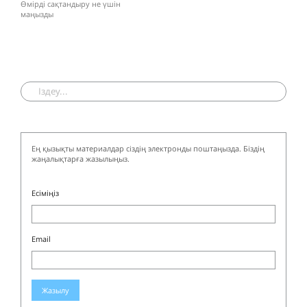
Өмірді сақтандыру не үшін
маңызды
Ең қызықты материалдар сіздің электронды поштаңызда. Біздің
жаңалықтарға жазылыңыз.
Есіміңіз
Email
Жазылу