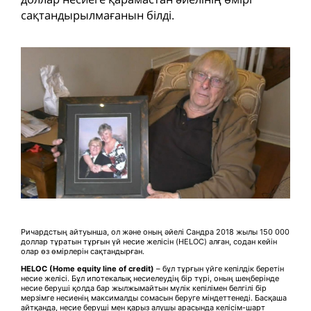
сақтандырылмағанын білді.
Ричардстың айтуынша, ол және оның әйелі Сандра 2018 жылы 150 000
доллар тұратын тұрғын үй несие желісін (HELOC) алған, содан кейін
олар өз өмірлерін сақтандырған.
HELOC (Home equity line of credit)
– бұл тұрғын үйге кепілдік беретін
несие желісі. Бұл ипотекалық несиелеудің бір түрі, оның шеңберінде
несие беруші қолда бар жылжымайтын мүлік кепілімен белгілі бір
мерзімге несиенің максималды сомасын беруге міндеттенеді. Басқаша
айтқанда, несие беруші мен қарыз алушы арасында келісім-шарт