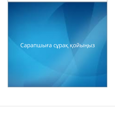
Сарапшыға сұрақ қойыңыз