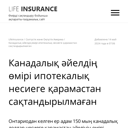
Өмірді сақтандыру бойынша
ақпаратты-талдамалық сайт
LifeInsurance
/
Солтүстік және Оңтүстік Америка
/
Добавлено 14 май
Канадалық әйелдің өмірі ипотекалық несиеге қарамастан
2024 года в 07:06
сақтандырылмаған
Канадалық әйелдің
өмірі ипотекалық
несиеге қарамастан
сақтандырылмаған
Онтариодан келген ер адам 150 мың канадалық
доллар несиеге қарамастан әйелінің өмірі