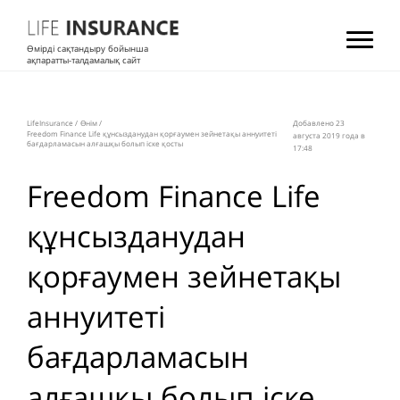
Өмірді сақтандыру бойынша
ақпаратты-талдамалық сайт
LifeInsurance
/
Өнім
/
Добавлено 23
Freedom Finance Life құнсызданудан қорғаумен зейнетақы аннуитеті
августа 2019 года в
бағдарламасын алғашқы болып іске қосты
17:48
Freedom Finance Life
құнсызданудан
қорғаумен зейнетақы
аннуитеті
бағдарламасын
алғашқы болып іске