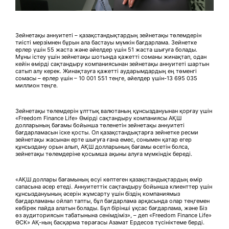
Зейнетақы аннуитеті – қазақстандықтардың зейнетақы төлемдерін
тиісті мерзімнен бұрын ала бастауы мүмкін бағдарлама. Зейнетке
ерлер үшін 55 жаста және әйелдер үшін 51 жаста шығуға болады.
Мұны істеу үшін зейнетақы шотында қажетті соманы жинақтап, одан
кейін өмірді сақтандыру компаниясынан зейнетақы аннуитеті шартын
сатып алу керек. Жинақтауға қажетті аударымдардың ең төменгі
сомасы – ерлер үшін – 10 001 551 теңге, әйелдер үшін-13 695 035
миллион теңге.
Зейнетақы төлемдерін ұлттық валютаның құнсыздануынан қорғау үшін
«Freedom Finance Life» Өмірді сақтандыру компаниясы АҚШ
долларының бағамы бойынша төленетін зейнетақы аннуитеті
бағдарламасын іске қосты. Ол қазақстандықтарға зейнетке ресми
зейнетақы жасынан ерте шығуға ғана емес, сонымен қатар егер
құнсыздану орын алып, АҚШ долларының бағамы өсетін болса,
зейнетақы төлемдеріне қосымша ақыны алуға мүмкіндік береді.
«АҚШ доллары бағамының өсуі көптеген қазақстандықтардың өмір
сапасына әсер етеді. Аннуитеттік сақтандыру бойынша клиенттер үшін
құнсыздануының әсерін жұмсарту үшін біздің компаниямыз
бағдарламаны ойлап тапты, бұл бағдарлама арқасында олар теңгемен
көбірек пайда алатын болады. Бұл бірінші ұқсас бағдарлама, және Біз
өз аудиториясын табатынына сенімдіміз», – деп «Freedom Finance Life»
ӨСК» АҚ-ның басқарма төрағасы Азамат Ердесов түсініктеме берді.