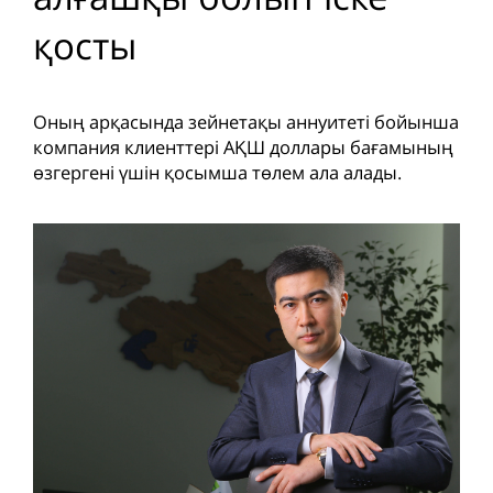
қосты
Оның арқасында зейнетақы аннуитеті бойынша
компания клиенттері АҚШ доллары бағамының
өзгергені үшін қосымша төлем ала алады.