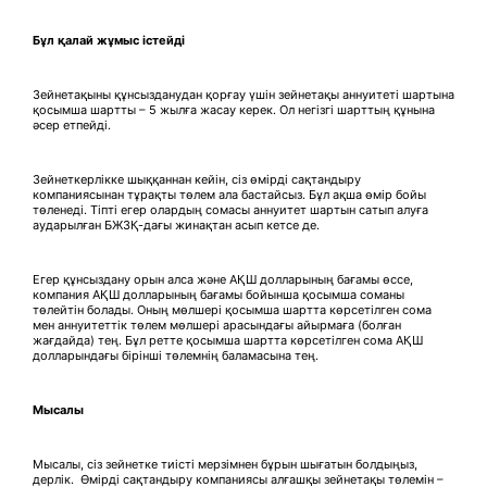
Б
ұ
л
қ
алай
ж
ұ
мыс
істейді
Зейнетақыны құнсызданудан қорғау үшін зейнетақы аннуитеті шартына
қосымша шартты – 5 жылға жасау керек. Ол негізгі шарттың құнына
әсер етпейді.
Зейнеткерлікке шыққаннан кейін, сіз өмірді сақтандыру
компаниясынан тұрақты төлем ала бастайсыз. Бұл ақша өмір бойы
төленеді. Тіпті егер олардың сомасы аннуитет шартын сатып алуға
аударылған БЖЗҚ-дағы жинақтан асып кетсе де.
Егер құнсыздану орын алса және АҚШ долларының бағамы өссе,
компания АҚШ долларының бағамы бойынша қосымша соманы
төлейтін болады. Оның мөлшері қосымша шартта көрсетілген сома
мен аннуитеттік төлем мөлшері арасындағы айырмаға (болған
жағдайда) тең. Бұл ретте қосымша шартта көрсетілген сома АҚШ
долларындағы бірінші төлемнің баламасына тең.
Мысалы
Мысалы, сіз зейнетке тиісті мерзімнен бұрын шығатын болдыңыз,
дерлік. Өмірді сақтандыру компаниясы алғашқы зейнетақы төлемін –