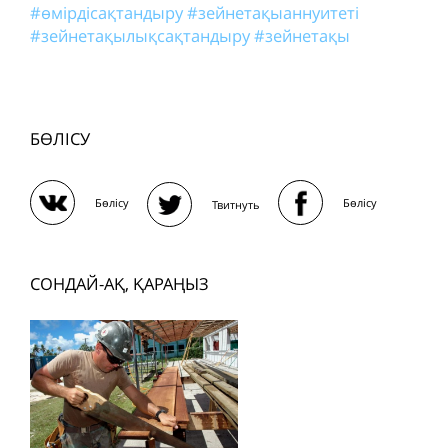
#өмірдісақтандыру
#зейнетақыаннуитеті
#зейнетақылықсақтандыру
#зейнетақы
БӨЛІСУ
Бөлісу
Бөлісу
Твитнуть
СОНДАЙ-АҚ, ҚАРАҢЫЗ