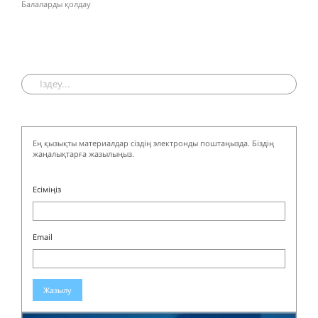
Балаларды қолдау
Ең қызықты материалдар сіздің электронды поштаңызда. Біздің
жаңалықтарға жазылыңыз.
Есіміңіз
Email
Жазылу