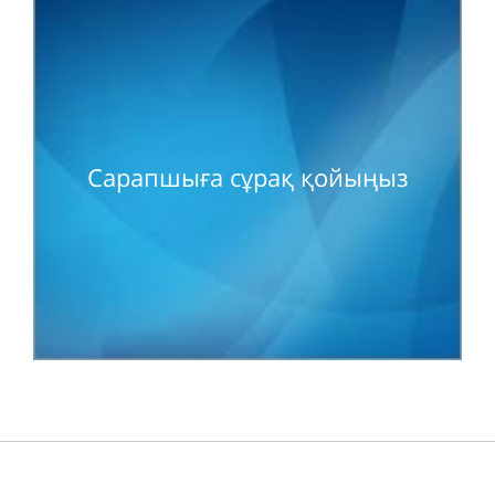
Сарапшыға сұрақ қойыңыз