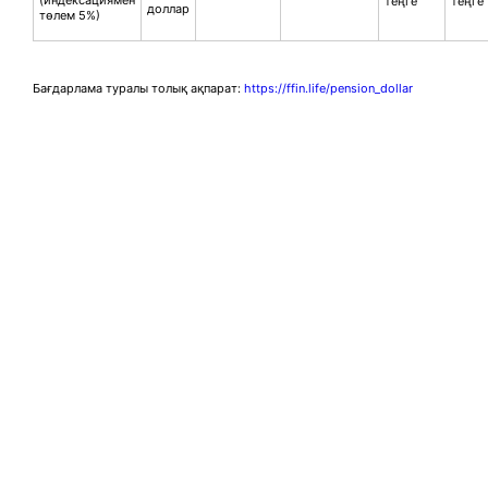
теңге
теңге
доллар
төлем 5%)
Бағдарлама туралы толық ақпарат:
https://ffin.life/pension_dollar