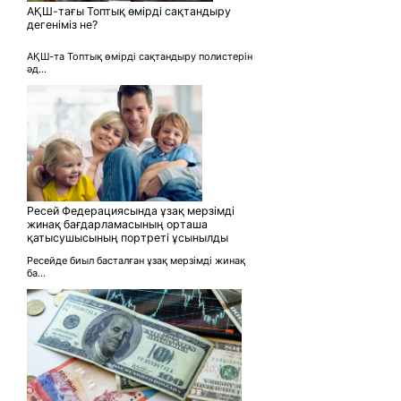
АҚШ-тағы Топтық өмірді сақтандыру
дегеніміз не?
АҚШ-та Топтық өмірді сақтандыру полистерін
әд...
Ресей Федерациясында ұзақ мерзімді
жинақ бағдарламасының орташа
қатысушысының портреті ұсынылды
Ресейде биыл басталған ұзақ мерзімді жинақ
ба...