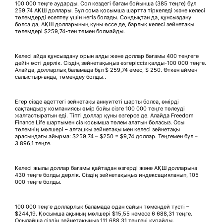
100 000 теңге аударды. Сол кездегі бағам бойынша (385 теңге) бұл
259,74 АҚШ доллары. Бұл сома қосымша шартта тіркеледі және келесі
төлемдерді есептеу үшін негіз болады. Сондықтан да, құнсыздану
болса да, АҚШ долларының құны өссе де, барлық келесі зейнетақы
төлемдері $259,74-тен төмен болмайды.
Келесі айда құнсыздану орын алды және доллар бағамы 400 теңгеге
дейін өсті дерлік. Сіздің зейнетақыңыз өзгеріссіз қалды-100 000 теңге.
Алайда, долларлық баламада бұл $ 259,74 емес, $ 250. Өткен аймен
салыстырғанда, төмендеу болды..
Егер сізде әдеттегі зейнетақы аннуитеті шарты болса, өмірді
сақтандыру компаниясы өмір бойы сізге 100 000 теңге төлеуді
жалғастыратын еді. Тіпті доллар құны өзгерсе де. Алайда Freedom
Finance Life шартымен сіз қосымша төлем алатын боласыз. Осы
төлемнің мөлшері – алғашқы зейнетақы мен келесі зейнетақы
арасындағы айырма: $259,74 – $250 = $9,74 доллар. Теңгемен бұл –
3 896,1 теңге.
Келесі жылы доллар бағамы қайтадан өзгерді және АҚШ долларына
430 теңге болды дерлік. Сіздің зейнетақыңыз индексацияланып, 105
000 теңге болды.
100 000 теңге долларлық баламада одан сайын төмендей түсті –
$244,19. Қосымша ақының мөлшері $15,55 немесе 6 688,31 теңге.
Осылайша сіздің зейнетақыңыз 111 688,31 теңгені құрайды.