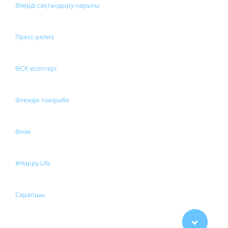
Өмірді сақтандыру нарығы
Пресс-релиз
ӨСК есептері
Әлемдік тәжірибе
Өнім
#Happy Life
Сарапшы