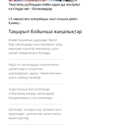
Теңгенің рубльден кейін одан да әлсіреуі
күтілуде ме – болжамдар
LS нарықтағы жағдайдың жыл соңына дейін
Қазақс...
Тақырып бойынша жаңалықтар
Инвестициялық құрамдас бөлігі
бар сақтандыру жоспарларын ұзақ
мерзімді капитал жинақтау үшін
қалай пайдалануға болады
АҚШ-та сақтандыру компаниясы
клиенттерге спортпен
шұғылданып, дұрыс тамақтанғаны
үшін сыйақы төлейді
Үндістанның бір штатында
отбасылық өмірді сақтандыру
бағдарламасы іске қосылады
Шетелдік жоғары оқу орнына жол:
мерзімдер, қателіктер және нақты
мүмкіндіктер