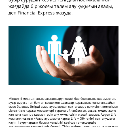
жағдайда бір жолғы төлем алу құқығын алады,
деп Financial Express жазуда.
Міндетті медициналық сақтандыру полисі бар болғанына қарамастан,
ауыр ауруға тап болған кезде көп адамдар қаржылық жағынан дайын
емес болады. Өмірді ауыр аурулардан сақтандыру полисінің көмегімен
сіз өзіңізге қаржы мәселелері туралы ойланбастан, ақылы емдеу және
қалпына келтіру қызметтерін алу мүмкіндігін жасай аласыз. Aegon Life
компаниясының «Ауыр ауруларға қарсы Life + 36» өнімі сақтанушыға
қауіпті аурулардың басым көпшілігі кезінде төлемдердің
жасалатындығына кепілдік береді. Тізімге кіреді: онкология, жүрек-қан