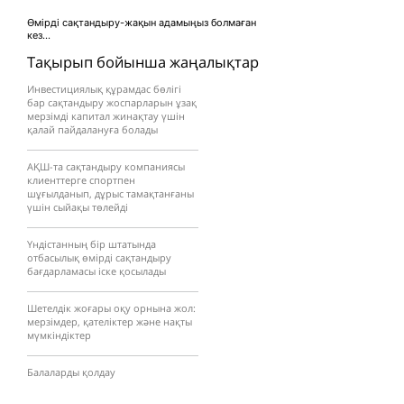
Өмірді сақтандыру-жақын адамыңыз болмаған
кез...
Тақырып бойынша жаңалықтар
Инвестициялық құрамдас бөлігі
бар сақтандыру жоспарларын ұзақ
мерзімді капитал жинақтау үшін
қалай пайдалануға болады
АҚШ-та сақтандыру компаниясы
клиенттерге спортпен
шұғылданып, дұрыс тамақтанғаны
үшін сыйақы төлейді
Үндістанның бір штатында
отбасылық өмірді сақтандыру
бағдарламасы іске қосылады
Шетелдік жоғары оқу орнына жол:
мерзімдер, қателіктер және нақты
мүмкіндіктер
Балаларды қолдау