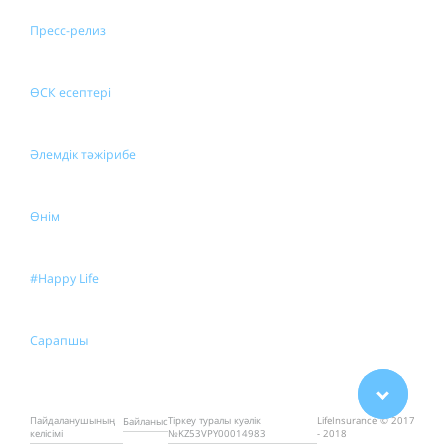
Пресс-релиз
ӨСК есептері
Әлемдік тәжірибе
Өнім
#Happy Life
Сарапшы
Пайдаланушының
Тіркеу туралы куәлік
LifeInsurance © 2017
Байланыс
келісімі
№KZ53VPY00014983
- 2018