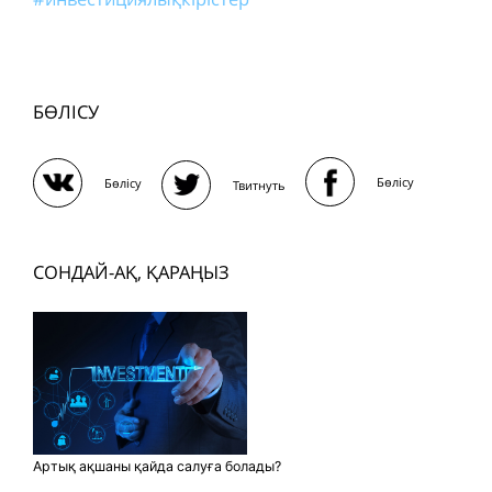
БӨЛІСУ
Бөлісу
Бөлісу
Твитнуть
СОНДАЙ-АҚ, ҚАРАҢЫЗ
Артық ақшаны қайда салуға болады?