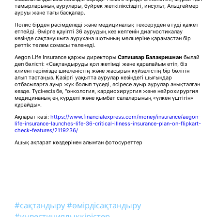
тамырларының аурулары, бүйрек жеткіліксіздігі, инсульт, Альцгеймер
ауруы және тағы басқалар.
Полис бірден рәсімделеді және медициналық тексеруден өтуді қажет
етпейді. Өмірге қауіпті 36 аурудың кез келгенін диагностикалау
кезінде сақтанушыға аурухана шотының мөлшеріне қарамастан бір
реттік төлем сомасы төленеді.
Aegon Life Insurance қаржы директоры
Сатишвар Балакришнан
былай
деп бөлісті: «Сақтандыруды қол жетімді және қарапайым етіп, біз
клиенттерімізде шиеленістің және жасырын күйзелістің бір бөлігін
алып тастаңыз. Қазіргі уақытта аурулар кезіндегі шығындар
отбасыларға ауыр жүк болып түседі, әсіресе ауыр аурулар анықталған
кезде. Түсінесіз бе, "онкология, кардиохирургия және нейрохирургия
медицинаның ең күрделі және қымбат салаларының «үлкен үштігін»
құрайды».
Ақпарат көзі:
https://www.financialexpress.com/money/insurance/aegon-
life-insurance-launches-life-36-critical-illness-insurance-plan-on-flipkart-
check-features/2119236/
Ашық ақпарат көздерінен алынған фотосуреттер
#сақтандыру
#өмірдісақтандыру
#инвестициялықкірістер