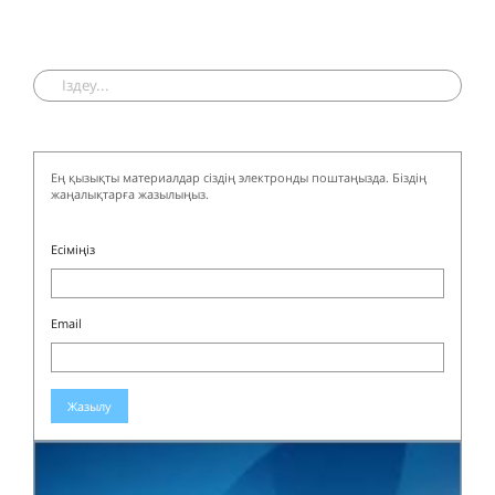
Ең қызықты материалдар сіздің электронды поштаңызда. Біздің
жаңалықтарға жазылыңыз.
Есіміңіз
Email
Жазылу