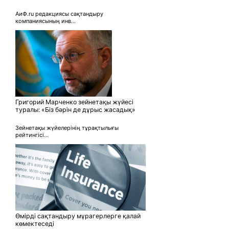
АиФ.ru редакциясы сақтандыру
компаниясының инв...
Григорий Марченко зейнетақы жүйесі
туралы: «Біз бәрін де дұрыс жасадық»
Зейнетақы жүйелерінің тұрақтылығы
рейтингісі...
Өмірді сақтандыру мұрагерлерге қалай
көмектеседі