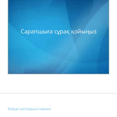
Сарапшыға сұрақ қойыңыз
Өмірді сақтандыру нарығы