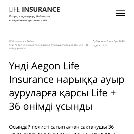
Өмірді сақтандыру бойынша
ақпаратты-талдамалық сайт
LifeInsurance
/
Өнім
/
Добавлено 3 ноября 2020
Үнді Aegon Life Insurance нарыққа ауыр ауруларға қарсы Life + 36
года в 17:05
өнімді ұсынды
Үнді Aegon Life
Insurance нарыққа ауыр
ауруларға қарсы Life +
36 өнімді ұсынды
Осындай полисті сатып алған сақтанушы 36
ауыр аурудың кез келгені диагностикаланған