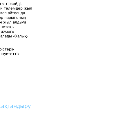
ы тіркейді,
дай төлемдер жыл
тап айтқанда
қор нарығының
он жыл алдыға
йнетақы
 жүзеге
салады «Халық-
рістерін
ннуитеттік
сақтандыру