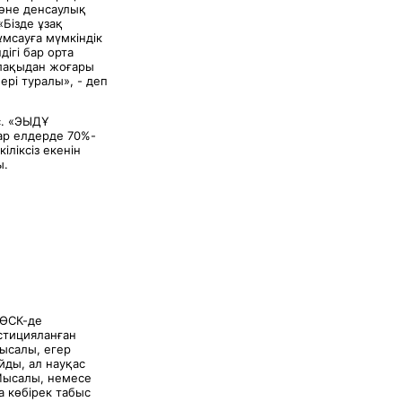
және денсаулық
Бізде ұзақ
ұмсауға мүмкіндік
ігі бар орта
алақыдан жоғары
ері туралы», - деп
с. «ЭЫДҰ
ар елдерде 70%-
іліксіз екенін
ы.
 ӨСК-де
стицияланған
ысалы, егер
йды, ал науқас
 Мысалы, немесе
а көбірек табыс