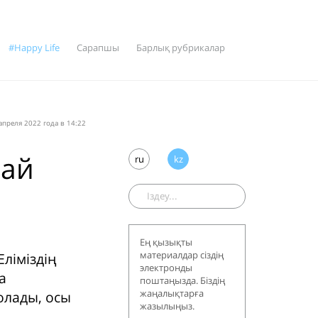
#Happy Life
Сарапшы
Барлық рубрикалар
апреля 2022 года в 14:22
лай
ru
kz
Ең қызықты
материалдар сіздің
ліміздің
электронды
а
поштаңызда. Біздің
жаңалықтарға
олады, осы
жазылыңыз.