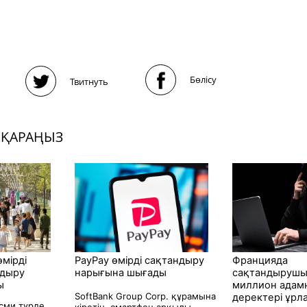
Бөлісу
Твитнуть
 ҚАРАҢЫЗ
өмірді
PayPay өмірді сақтандыру
Францияда
ндыру
нарығына шығады
сақтандырушы
ы
миллион адам
SoftBank Group Corp. құрамына
деректері ұрл
есми түрде