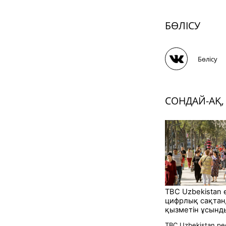
БӨЛІСУ
Бөлісу
СОНДАЙ-АҚ,
TBC Uzbekistan 
цифрлық сақта
қызметін ұсынд
TBC Uzbekistan р