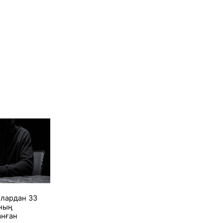
лардан 33
ның
анған