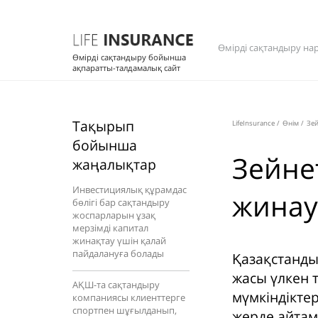
Өмірді сақтандыру на
Өмірді сақтандыру бойынша
ақпаратты-талдамалық сайт
Тақырып
LifeInsurance
/
Өнім
/
Зе
бойынша
Зейне
жаңалықтар
Инвестициялық құрамдас
жинау
бөлігі бар сақтандыру
жоспарларын ұзақ
мерзімді капитал
жинақтау үшін қалай
пайдалануға болады
Қазақстанды
жасы үлкен 
АҚШ-та сақтандыру
мүмкіндікте
компаниясы клиенттерге
спортпен шұғылданып,
жерде айтам