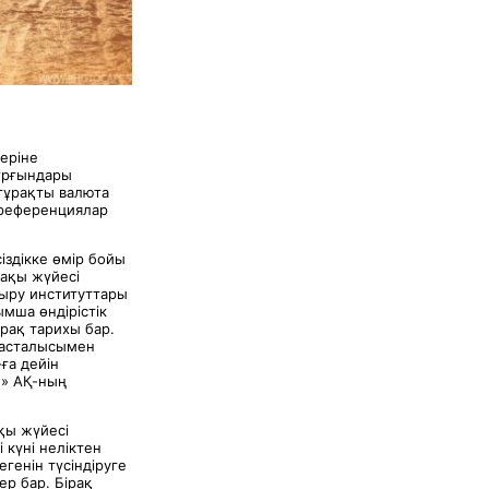
теріне
тұрғындары
тұрақты валюта
преференциялар
іздікке өмір бойы
тақы жүйесі
дыру институттары
мша өндірістік
рақ тарихы бар.
 басталысымен
ға дейін
ы» АҚ-ның
қы жүйесі
 күні неліктен
генін түсіндіруге
ер бар. Бірақ