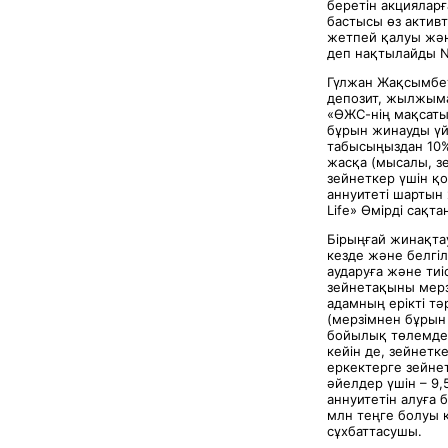
беретін акцияларғ
бастысы өз активт
жетпей қалуы жән
деп нақтылайды N
Гүлжан Жақсымбето
депозит, жылжыма
«ӨЖС-нің мақсаты
бұрын жинауды үй
табысыңыздан 10%
жасқа (мысалы, з
зейнеткер үшін қ
аннуитеті шартын 
Life» Өмірді сақ
Бірыңғай жинақта
кезде және белгі
аударуға және ти
зейнетақыны мерзі
адамның ерікті тә
(мерзімнен бұрын
бойылық төлемдер
кейін де, зейнетк
еркектерге зейнет
әйелдер үшін – 9,
аннуитетін алуға 
млн теңге болуы қ
сұхбаттасушы.