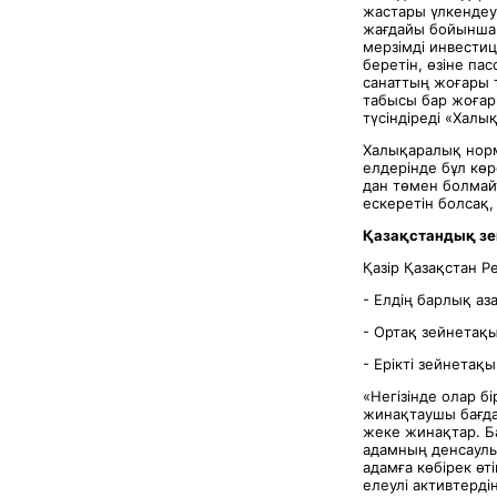
жастары үлкендеу
жағдайы бойынша 
мерзімді инвестиц
беретін, өзіне па
санаттың жоғары 
табысы бар жоғары
түсіндіреді «Халы
Халықаралық норм
елдерінде бұл кө
дан төмен болмайт
ескеретін болсақ,
Қазақстандық зе
Қазір Қазақстан Р
- Елдің барлық аз
- Ортақ зейнетақ
- Ерікті зейнета
«Негізінде олар б
жинақтаушы бағда
жеке жинақтар. Б
адамның денсаулы
адамға көбірек өт
елеулі активтерді