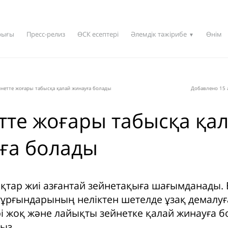
рығы
Пресс-релиз
ӨСК есептері
Әлемдік тәжірибе
Өнім
▼
йнетте жоғары табысқа қалай жинауға болады
Добавлено 15 
тте жоғары табысқа қа
ға болады
қтар жиі азғантай зейнетақыға шағымданады. Е
тұрғындарының неліктен шетелде ұзақ демалуғ
рі жоқ және лайықты зейнетке қалай жинауға б
ыз.