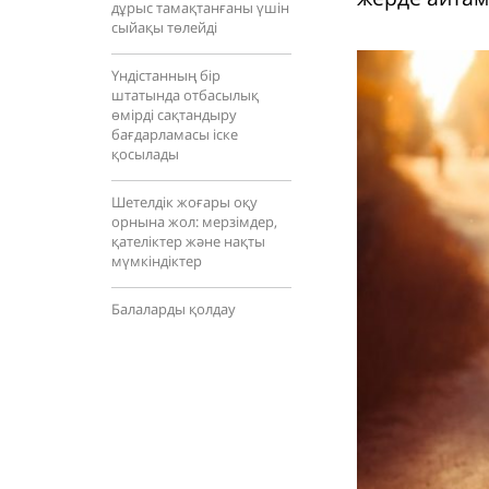
дұрыс тамақтанғаны үшін
сыйақы төлейді
Үндістанның бір
штатында отбасылық
өмірді сақтандыру
бағдарламасы іске
қосылады
Шетелдік жоғары оқу
орнына жол: мерзімдер,
қателіктер және нақты
мүмкіндіктер
Балаларды қолдау