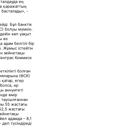
 талдауда ең
ға қаражаттың
 басталады», -
йді. Бұл банктік
С) болуы мүмкін.
дейін көп уақыт
ы өз
адам белгілі бір
. Жұмыс істейтін
ен зейнетақы
«Сентрас Коммеск
кілікті болған
нияларына (ӨСК)
 қатар, егер
болса, әр
қы аннуитеті
інде өмір
м таусылғаннан
лы 55 жастағы
 52,5 жастағы
зейнетақы
йел адамда – 8,1
 деп түсіндіреді