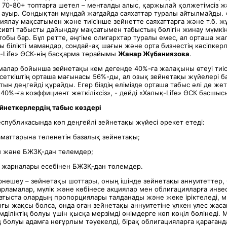
 70-80+ топтарға шетел – менталды алыс, қаржылай қолжетімсіз 
ауыр. Сондықтан мұндай жағдайда саяхаттар туралы айтылмайды. «
иялау мақсатымен және тиісінше зейнетте саяхаттарға және т.б. ж
ссивті табысты дайындау мақсатымен табыстың бөлігін жинау мүмкінд
тобы бар. Бұл ретте, әңгіме олигархтар туралы емес, ал орташа ж
 білікті мамандар, сондай-ақ шағын және орта бизнестің кәсіпкерл
қ-Life» ӨСК-нің басқарма төрайымы
Жанар Жұбаниязова
.
алар бойынша зейнетақы кем дегенде 40%-ға жалақыны өтеуі тиі
рсеткіштің орташа мағынасы 56%-ды, ал озық зейнетақы жүйелері б
ын деңгейді құрайды. Егер біздің елімізде орташа табыс әлі де жетк
 40%-ға коэффициент жеткіліксіз», - дейді «Халық-Life» ӨСК басшыс
йнеткерлердің табыс көздері
еспубликасында көп деңгейлі зейнетақы жүйесі әрекет етеді:
аматтарына төленетін базалық зейнетақы;
ы және БЖЗҚ-дан төлемдер;
қы жарналары есебінен БЖЗҚ-дан төлемдер.
ірнешеу – зейнетақы шоттары, оның ішінде зейнетақы аннуитеттер,
рламалар, мүлік және көбінесе акциялар мен облигацияларға инве
атыста олардың пропорциялары талданады және жеке іріктеледі, м
ғы жақсы болса, онда оған зейнетақы аннуитетіне үлкен үлес жаса
імділіктің болуы үшін қысқа мерзімді өнімдерге көп көңіл бөлінеді.
ң болуы адамға неғұрлым тәуекелді, бірақ облигацияларға қарағанд