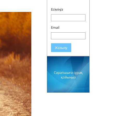
Есіміңіз
Email
Жазылу
Сарапшыға сұрақ
қойыңыз