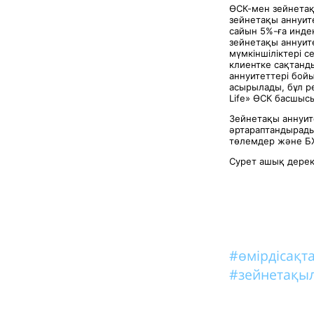
ӨСК-мен зейнетақ
зейнетақы аннуит
сайын 5%-ға инде
зейнетақы аннуит
мүмкіншіліктері с
клиентке сақтанд
аннуитеттері бой
асырылады, бұл р
Life» ӨСК басшыс
Зейнетақы аннуите
әртараптандырады,
төлемдер және Б
Сурет ашық дере
#өмірдісақ
#зейнетақы