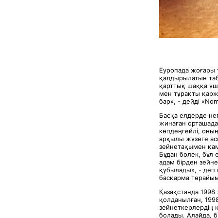
Еуропада жоғары т
қалдырылатын таб
қарттық шаққа үш
мен тұрақты қарж
бар», - дейді «No
Басқа елдерде нег
жинаған орташада
көпдеңгейлі, оның
арқылы жүзеге ас
зейнетақымен қам
Бұдан бөлек, бұл
адам бірден зейн
құбылады», - деп
басқарма төрай
Қазақстанда 1998
қолданылған, 1998
зейнеткерлердің к
болады. Алайда, б