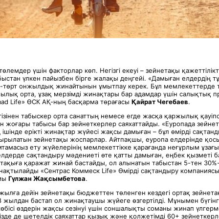
өлемдер үшін факторлар көп. Негізгі екеуі – зейнетақы қажеттілік
ыстан үлкен пайызбен бірге жалақы деңгейі. «Дамыған елдердің 
-төрт онжылдық жинайтынын ұмытпау керек. Бұл мемлекеттерде 
ылық орта, ұзақ мерзімді жинақтары бар адамдар үшін салықтық 
mad Life» ӨСК АҚ-ның басқарма төрағасы
Қайрат Чегебаев
.
ізінен табыскер орта санаттың немесе егде жасқа қаржылық қауіпс
н жоғары табысы бар зейнеткерлер саяхаттайды. «Еуропада зейне
 ішінде ерікті жинақтар жүйесі жақсы дамыған – бұл өмірді сақтан
ырылатын зейнетақы жоспарлар. Айтпақшы, еуропа елдерінде қосы
тамасыз ету жүйелерінің мемлекеттікке қарағанда неғұрлым ұзағы
 елдерде сақтандыру мәдениеті өте қатты дамыған, еңбек қызметі
етақыға қаражат жинай бастайды, ол алынатын табыстан 5-тен 30%-
 нақтылайды «Сентрас Коммеск Life» Өмірді сақтандыру компанияс
ымы
Гүлжан Жақсымбетова
.
 жылға дейін зейнетақы бюджеттен төленген кездегі ортақ зейнета
 жылдан бастап ол жинақтаушы жүйеге өзгертілді. Мұнымен бүгінгі
өбісі өздерін жақсы сезінуі үшін соншалықты соманы жинап үлгерме
ізде де шетелдік саяхаттар қызық және қолжетімді 60+ зейнеткерл