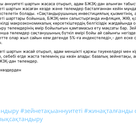
ы аннуитеті шартын жасаса отырып, адам БЖЗҚ-дан алынған табыст
еті шартын жасаған кезде және төлемдер басталғаннан кейін мұн
кстелетін болады. «Сақтандырушының инвестициялық қызметінің, а
еті шарттары бойынша, БЖЗҚ-мен салыстырғанда инфляция, ЖІӨ, 
екілді макроэкономикалық көрсеткіштердің белгісіздік жағдайында 
ыру төлемдерінің өмір бойылығын қамтамасыз ету мақсаты бар. Зе
ынша төлемдер сақтанушының бүткіл өмірі бойы ай сайынғы негізде
етте олар жыл сайын кем дегенде 5%-ға индекстеледі»,- деп еске 
ы.
ті шартын жасай отырып, адам меншікті қаржы тәуекелдері мен кі
 себебі егде жаста төлемнің үш көзін алады: базалық зейнетақы, а
ЖЗҚ-дан төлемдер.
ккөздерден
тандыру
#зейнетақыаннуитеті
#жинақталғанды 
лықсақтандыру