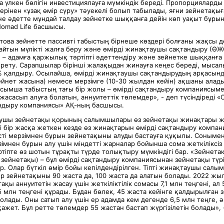
а үлкен бөлігін инвестициялауға мүмкіндік береді. Пропорцияларды
ерінен «ұзақ өмір сүру» тәуекелі болып табылады, яғни зейнетақы
е әдетте мұндай талдау зейнетке шыққанға дейін көп уақыт бұрын
omad Life басшысы.
ва зейнетте пассивті табыстың бірнеше көздері болғаны жақсы де
йтын мүлікті жалға беру және өмірді жинақтаушы сақтандыру (ӨЖ
 – адамға қаржылық тәртіпті әдеттендіру және зейнетке шыққанға 
рету. Сарапшылар бірінші жалақыдан жинауға кеңес береді, мысал
 қалдыру. Осылайша, өмірді жинақтаушы сақтандырудың арқасында 
ейнет жасына) немесе мерзімге (10-30 жылдан кейін) ақшаны алады
осымша табыстың тағы бір жолы – өмірді сақтандыру компаниясым
жасасып алуға болатын, аннуитеттік төлемдер», - деп түсіндіреді 
тандыру компаниясы» АҚ-ның басшысы.
ушы зейнетақы қорының салымшылары өз зейнетақы жинақтары жет
лі бір жасқа жеткен кезде өз жинақтарын өмірді сақтандыру компа
істі мерзімнен бұрын зейнетақыны алуды бастауға құқылы. Сонымен
мнен бұрын алу үшін міндетті жарналар бойынша сома жеткіліксіз 
ртіпте өз шотын тұрақты түрде толықтыру мүмкіндігі бар. «Зейнета
 зейнетақы) – бұл өмірді сақтандыру компаниясынан зейнетақы түр
. Олар бүткіл өмір бойы кепілдендірілген. Тіпті жинақтаушы салы
ер зейнетақыны 90 жаста да, 100 жаста да алатын болады. 2022 жы
ақы аннуитетін жасау үшін жеткіліктілік сомасы 7,1 млн теңгені, ал
5 млн теңгені құрады. Бұдан бөлек, 45 жаста кейінге қалдырылған 
болады. Оны сатып алу үшін ер адамда кем дегенде 6,5 млн теңге, ә
ажет. Бұл ретте төлемдер 55 жастан бастап жүргізілетін болады», -