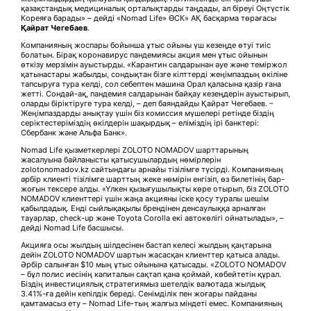
қазақстандық медициналық орталықтарды таңдады, ал біреуі Оңтүстік
Кореяға барады» – дейді «Nomad Life» ӨСК» АҚ басқарма төрағасы
Қайрат Чегебаев
.
Компанияның жоспары бойынша ұтыс ойыны үш кезеңде өтуі тиіс
болатын. Бірақ коронавирус пандемиясы акция мен ұтыс ойынын
өткізу мерзімін ауыстырды. «Карантин салдарынан әуе және теміржол
қатынастары жабылды, сондықтан бізге кілттерді жеңімпаздың өкіліне
тапсыруға тура келді, сол себептен машина Орал қаласына қазір ғана
жетті. Сондай-ақ, пандемия салдарынан байқау кезеңдерін ауыстырып,
оларды біріктіруге тура келді, – деп баяндайды Қайрат Чегебаев. –
Жеңімпаздарды анықтау үшін біз комиссия мүшелері ретінде біздің
серіктестеріміздің өкілдерін шақырдық – еліміздің ірі банктері:
Сбербанк және Альфа Банк».
Nomad Life қызметкерлері ZOLOTO NOMADOV шарттарының
жасалуына байланысты қатысушылардың нөмірлерін
zolotonomadov.kz сайтындағы арнайы тізілімге түсірді. Компанияның
әрбір клиенті тізілімге шарттың жеке нөмірін енгізіп, өз билетінің бар-
жоғын тексере алды. «Үлкен қызығушылықты көре отырып, біз ZOLOTO
NOMADOV клиенттері үшін жаңа акцияны іске қосу туралы шешім
қабылдадық. Енді сыйлықақылы брендінен денсаулыққа арналған
тауарлар, check-up және Toyota Corolla екі автокөлігі ойнатылады», –
дейді Nomad Life басшысы.
Акцияға осы жылдың шілдесінен бастап келесі жылдың қаңтарына
дейін ZOLOTO NOMADOV шартын жасасқан клиенттер қатыса алады.
Әрбір салынған $10 мың ұтыс ойынына қатысады. «ZOLOTO NOMADOV
– бұл полис иесінің капиталын сақтап қана қоймай, көбейтетін құрал.
Біздің инвестициялық стратегиямыз шетелдік валютада жылдық
3.41%-ға дейін кепілдік береді. Сенімділік пен жоғары пайданы
қамтамасыз ету – Nomad Life-тың жалғыз міндеті емес. Компанияның