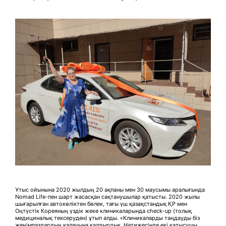
Ұтыс ойынына 2020 жылдың 20 ақпаны мен 30 маусымы аралығында
Nomad Life-пен шарт жасасқан сақтанушылар қатысты. 2020 жылы
шығарылған автокөліктен бөлек, тағы үш қазақстандық ҚР мен
Оңтүстік Кореяның үздік жеке клиникаларында check-up (толық
медициналық тексеруден) ұтып алды. «Клиникаларды таңдауды біз
жеңімпаздардың қалауына қалдырдық. Нәтижесінде екі қатысушы