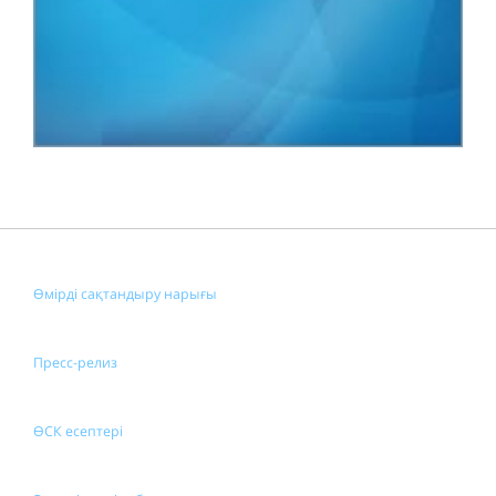
Өмірді сақтандыру нарығы
Пресс-релиз
ӨСК есептері