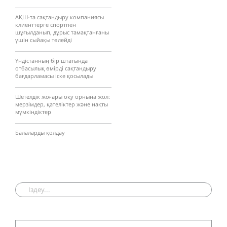
АҚШ-та сақтандыру компаниясы
клиенттерге спортпен
шұғылданып, дұрыс тамақтанғаны
үшін сыйақы төлейді
Үндістанның бір штатында
отбасылық өмірді сақтандыру
бағдарламасы іске қосылады
Шетелдік жоғары оқу орнына жол:
мерзімдер, қателіктер және нақты
мүмкіндіктер
Балаларды қолдау