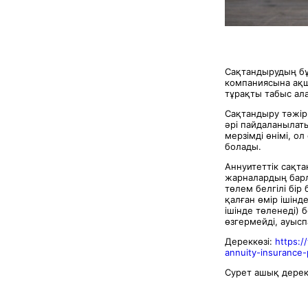
Сақтандырудың бұл
компаниясына ақша
тұрақты табыс ал
Сақтандыру тәжіри
әрі пайдаланылат
мерзімді өнімі, о
болады.
Аннуитеттік сақта
жарналардың барл
төлем белгілі бір
қалған өмір ішінд
ішінде төленеді) 
өзгермейді, ауысп
Дереккөзі:
https:/
annuity-insurance
Сурет ашық дере