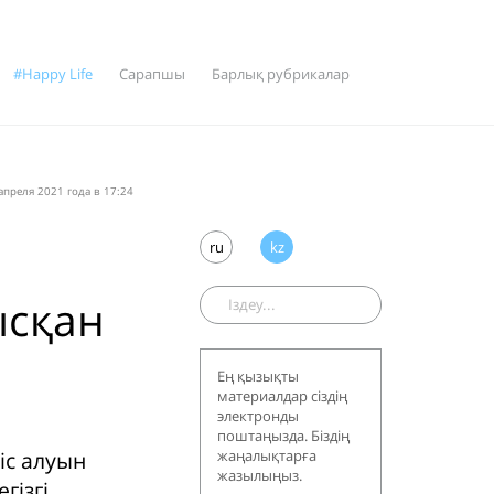
#Happy Life
Сарапшы
Барлық рубрикалар
апреля 2021 года в 17:24
ru
kz
ысқан
Ең қызықты
материалдар сіздің
электронды
поштаңызда. Біздің
іс алуын
жаңалықтарға
жазылыңыз.
гізгі