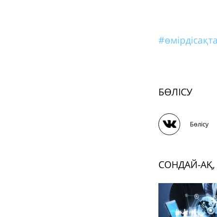
#өмірдісақ
БӨЛІСУ
Бөлісу
СОНДАЙ-АҚ,