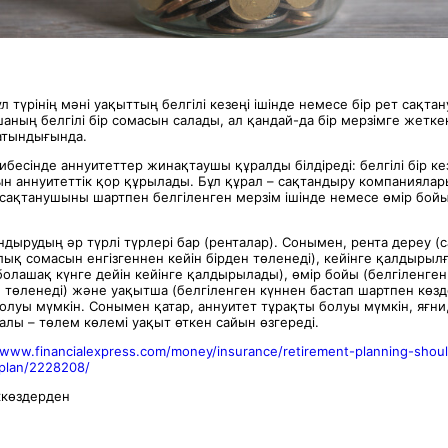
 түрінің мәні уақыттың белгілі кезеңі ішінде немесе бір рет сақт
ның белгілі бір сомасын салады, ал қандай-да бір мерзімге жетке
атындығында.
бесінде аннуитеттер жинақтаушы құралды білдіреді: белгілі бір ке
ын аннуитеттік қор құрылады. Бұл құрал – сақтандыру компанияла
л сақтанушыны шартпен белгіленген мерзім ішінде немесе өмір бой
ндырудың әр түрлі түрлері бар (ренталар). Сонымен, рента дереу 
ық сомасын енгізгеннен кейін бірден төленеді), кейінге қалдырыл
 болашақ күнге дейін кейінге қалдырылады), өмір бойы (белгіленген
е төленеді) және уақытша (белгіленген күннен бастап шартпен көз
болуы мүмкін. Сонымен қатар, аннуитет тұрақты болуы мүмкін, яғн
алы – төлем көлемі уақыт өткен сайын өзгереді.
/www.financialexpress.com/money/insurance/retirement-planning-shou
-plan/2228208/
ккөздерден