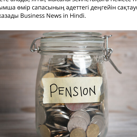
ымша өмір сапасының әдеттегі деңгейін сақтау
жазады Business News in Hindi.