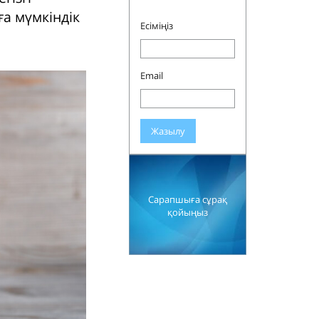
ға мүмкіндік
Есіміңіз
Email
Жазылу
Сарапшыға сұрақ
қойыңыз