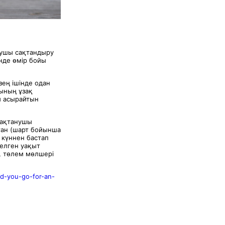
анушы сақтандыру
нде өмір бойы
зең ішінде одан
рының ұзақ
ы асырайтын
(сақтанушы
ған (шарт бойынша
 күннен бастап
делген уақыт
и, төлем мөлшері
ld-you-go-for-an-