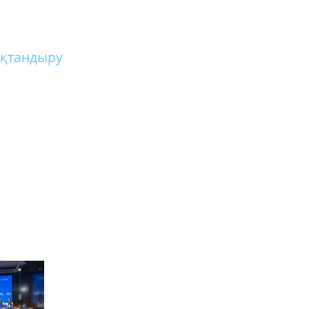
қтандыру