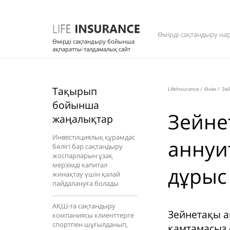
Өмірді сақтандыру на
Өмірді сақтандыру бойынша
ақпаратты-талдамалық сайт
Тақырып
LifeInsurance
/
Өнім
/
Зей
бойынша
Зейне
жаңалықтар
Инвестициялық құрамдас
аннуи
бөлігі бар сақтандыру
жоспарларын ұзақ
мерзімді капитал
дұрыс
жинақтау үшін қалай
пайдалануға болады
АҚШ-та сақтандыру
Зейнетақы а
компаниясы клиенттерге
спортпен шұғылданып,
қамтамасыз е