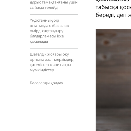
дұрыс тамақтанғаны үшін
табысқа қос
сыйақы төлейді
береді, деп 
Үндістанның бір
штатында отбасылық
өмірді сақтандыру
бағдарламасы іске
қосылады
Шетелдік жоғары оқу
орнына жол: мерзімдер,
қателіктер және нақты
мүмкіндіктер
Балаларды қолдау