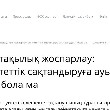
рығы
Пресс-релиз
ӨСК есептері
Әлемдік тәжірибе
Өнім
▼
нетақылық жоспарлау: аннуитеттік сақтандыруға ауысқан дұрыс бола ма
Добавлено 7 
тақылық жоспарлау:
теттік сақтандыруға ау
 бола ма
ннуитеті келешекте сақтанушының тұрақты кір
те алады, яғни, мысалы зейнетақыға немесе не