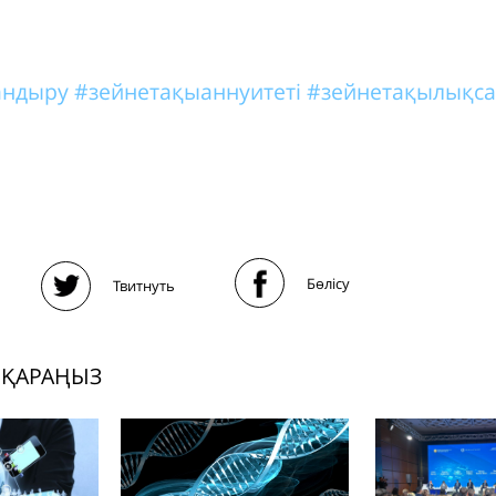
тандыру
#зейнетақыаннуитеті
#зейнетақылықса
Бөлісу
Твитнуть
 ҚАРАҢЫЗ