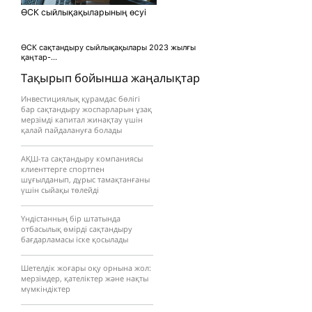
ӨСК сыйлықақыларының өсуі
ӨСК сақтандыру сыйлықақылары 2023 жылғы
қаңтар-...
Тақырып бойынша жаңалықтар
Инвестициялық құрамдас бөлігі
бар сақтандыру жоспарларын ұзақ
мерзімді капитал жинақтау үшін
қалай пайдалануға болады
АҚШ-та сақтандыру компаниясы
клиенттерге спортпен
шұғылданып, дұрыс тамақтанғаны
үшін сыйақы төлейді
Үндістанның бір штатында
отбасылық өмірді сақтандыру
бағдарламасы іске қосылады
Шетелдік жоғары оқу орнына жол:
мерзімдер, қателіктер және нақты
мүмкіндіктер