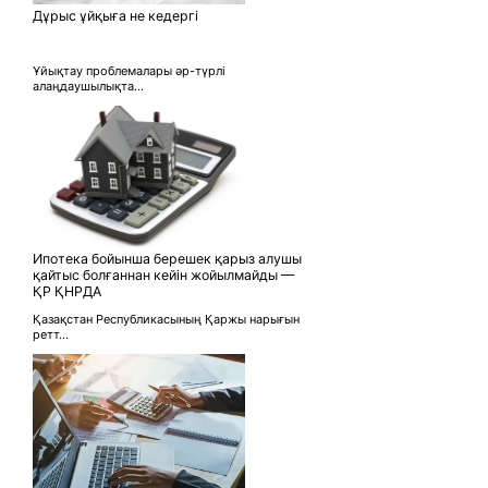
Дұрыс ұйқыға не кедергі
Ұйықтау проблемалары әр-түрлі
алаңдаушылықта...
Ипотека бойынша берешек қарыз алушы
қайтыс болғаннан кейін жойылмайды —
ҚР ҚНРДА
Қазақстан Республикасының Қаржы нарығын
ретт...