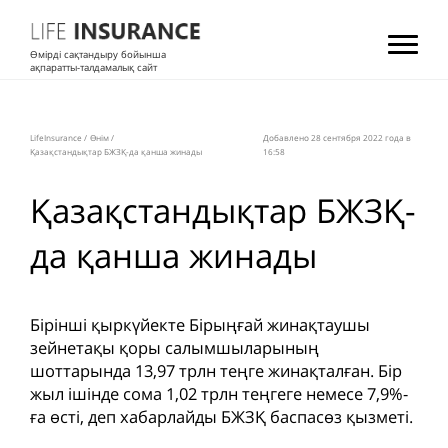
Өмірді сақтандыру бойынша
ақпаратты-талдамалық сайт
LifeInsurance
/
Өнім
/
Добавлено 28 сентября 2022 года в
Қазақстандықтар БЖЗҚ-да қанша жинады
16:58
Қазақстандықтар БЖЗҚ-
да қанша жинады
Бірінші қыркүйекте Бірыңғай жинақтаушы
зейнетақы қоры салымшыларының
шоттарында 13,97 трлн теңге жинақталған. Бір
жыл ішінде сома 1,02 трлн теңгеге немесе 7,9%-
ға өсті, деп хабарлайды БЖЗҚ баспасөз қызметі.