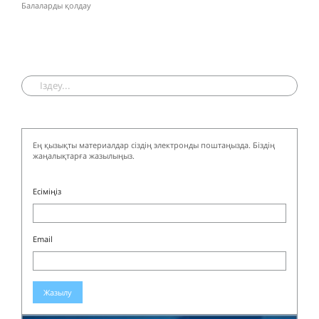
Балаларды қолдау
Ең қызықты материалдар сіздің электронды поштаңызда. Біздің
жаңалықтарға жазылыңыз.
Есіміңіз
Email
Жазылу