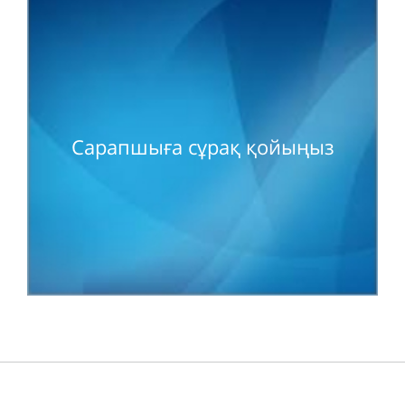
Сарапшыға сұрақ қойыңыз