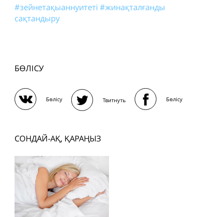
#зейнетақыаннуитеті
#жинақталғанды
сақтандыру
БӨЛІСУ
Бөлісу
Бөлісу
Твитнуть
СОНДАЙ-АҚ, ҚАРАҢЫЗ