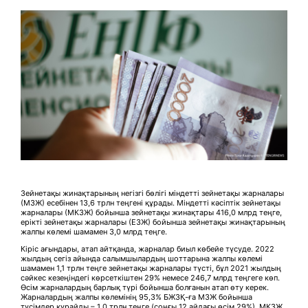
Зейнетақы жинақтарының негізгі бөлігі міндетті зейнетақы жарналары
(МЗЖ) есебінен 13,6 трлн теңгені құрады. Міндетті кәсіптік зейнетақы
жарналары (МКЗЖ) бойынша зейнетақы жинақтары 416,0 млрд теңге,
ерікті зейнетақы жарналары (ЕЗЖ) бойынша зейнетақы жинақтарының
жалпы көлемі шамамен 3,0 млрд теңге.
Кіріс ағындары, атап айтқанда, жарналар биыл көбейе түсуде. 2022
жылдың сегіз айында салымшылардың шоттарына жалпы көлемі
шамамен 1,1 трлн теңге зейнетақы жарналары түсті, бұл 2021 жылдың
сәйкес кезеңіндегі көрсеткіштен 29% немесе 246,7 млрд теңгеге көп.
Өсім жарналардың барлық түрі бойынша болғанын атап өту керек.
Жарналардың жалпы көлемінің 95,3% БЖЗҚ-ға МЗЖ бойынша
түсімдер құрайды – 1,0 трлн теңге (соңғы 12 айдағы өсім 29%), МКЗЖ