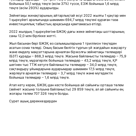
бойынша 50,1 млрд теңге (өсім 37%) түссе, ЕЗЖ бойынша 1,6 млрд
теңге (өсім 293%) аударылды.
Зейнетақы жинақтарының айтарлықтай өсуі 2022 жылғы 1 қаңтар мен
1 қыркүйегі аралығында шамамен 694,7 млрд теңгені құраған таза
инвестициялық табыстың арқасында қамтамасыз етілді.
2022 жылдың 1 қыркүйегіне БЖЗҚ-дағы жеке зейнетақы шоттарының
саны 12,0 млн бірлікке жетті.
Жыл басынан бері БЖЗҚ өз салымшыларына 1 триллион теңгеден
асатын сома төледі. Оның басым бөлігін тұрғын үй жағдайын жақсарту
және емделу мақсаттарына арналған біржолғы зейнетақы төлемдері
(БЗТ) құрады – 868,3 млрд теңге. Жасына байланысты төлемдер – 75,9
млрд теңге, мұрагерлік бойынша төлемдер – 43,2 млрд теңге, ҚР
шегінен тыс ТТЖ кетуге байланысты төлемдер – 34,0 млрд теңге,
сақтандыру ұйымдарына аударымдар шамамен 17,5 млрд теңге,
жерлеуге арналған төлемдер – 3,7 млрд теңге және мүгедектік
бойынша төлемдер – 1,6 млрд теңге.
Атап кету керек, БЖЗҚ-дан кесте бойынша ай сайынғы орташа төлем
(зейнет жасына толуына байланысты) 29 859 теңге, ал ай сайынғы ең
жоғары төлем 707 326 теңге болды.
Сурет ашық дереккөздерден