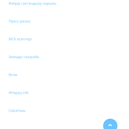
Өмірді сақтандыру нарығы
Пресс-релиз
ӨСК есептері
Әлемдік тәжірибе
Өнім
#Happy Life
Сарапшы