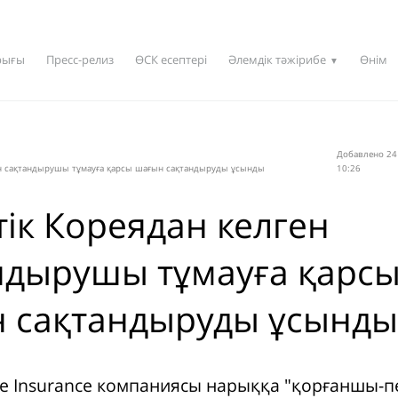
рығы
Пресс-релиз
ӨСК есептері
Әлемдік тәжірибе
Өнім
▼
Добавлено 24 
ен сақтандырушы тұмауға қарсы шағын сақтандыруды ұсынды
10:26
тік Кореядан келген
ндырушы тұмауға қарс
 сақтандыруды ұсынды
fe Insurance компаниясы нарыққа "қорғаншы-п