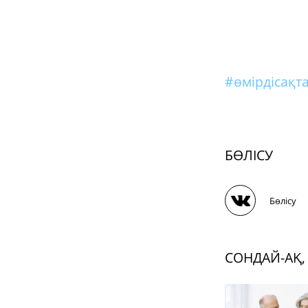
#өмірдісақт
БӨЛІСУ
Бөлісу
СОНДАЙ-АҚ,