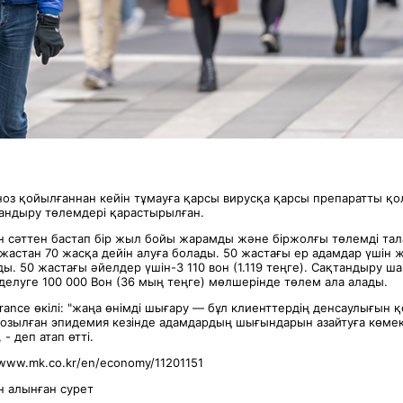
гноз қойылғаннан кейін тұмауға қарсы вирусқа қарсы препаратты қ
тандыру төлемдері қарастырылған.
н сәттен бастап бір жыл бойы жарамды және біржолғы төлемді тала
астан 70 жасқа дейін алуға болады. 50 жастағы ер адамдар үшін 
ды. 50 жастағы әйелдер үшін-3 110 вон (1.119 теңге). Сақтандыру 
делуге 100 000 Вон (36 мың теңге) мөлшерінде төлем ала алады.
urance өкілі: "жаңа өнімді шығару — бұл клиенттердің денсаулығын 
созылған эпидемия кезінде адамдардың шығындарын азайтуға көмек
- деп атап өтті.
/www.mk.co.kr/en/economy/11201151
 алынған сурет