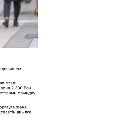
олданып ем
п етеді.
жарна 2 330 Вон
шарттарын орындау
қорғауға және
тесетін ақылға