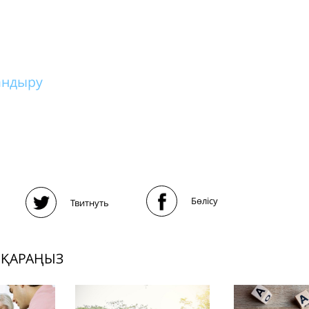
андыру
Бөлісу
Твитнуть
 ҚАРАҢЫЗ