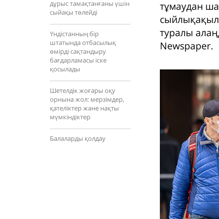
дұрыс тамақтанғаны үшін
тұмаудан ша
сыйақы төлейді
сыйлықақыла
туралы алаң
Үндістанның бір
штатында отбасылық
Newspaper.
өмірді сақтандыру
бағдарламасы іске
қосылады
Шетелдік жоғары оқу
орнына жол: мерзімдер,
қателіктер және нақты
мүмкіндіктер
Балаларды қолдау