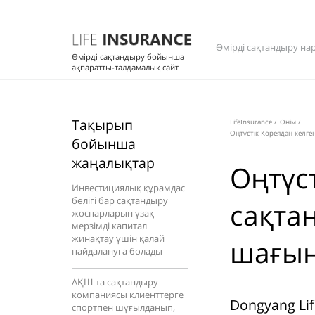
Өмірді сақтандыру на
Өмірді сақтандыру бойынша
ақпаратты-талдамалық сайт
Тақырып
LifeInsurance
/
Өнім
/
Оңтүстік Кореядан келг
бойынша
жаңалықтар
Оңтүс
Инвестициялық құрамдас
бөлігі бар сақтандыру
сақта
жоспарларын ұзақ
мерзімді капитал
жинақтау үшін қалай
шағын
пайдалануға болады
АҚШ-та сақтандыру
компаниясы клиенттерге
Dongyang Li
спортпен шұғылданып,