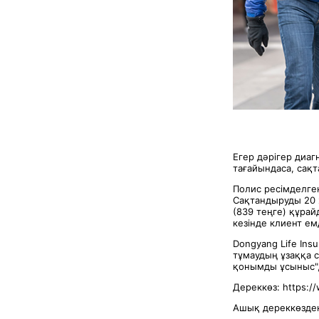
Егер дәрігер диа
тағайындаса, сақ
Полис ресімделге
Сақтандыруды 20 ж
(839 теңге) құрай
кезінде клиент ем
Dongyang Life Ins
тұмаудың ұзаққа 
қонымды ұсыныс", 
Дереккөз: https:/
Ашық дереккөзден