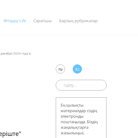
#Happy Life
Сарапшы
Барлық рубрикалар
декабря 2024 года в
ru
kz
ы
Ең қызықты
материалдар сіздің
электронды
поштаңызда. Біздің
жаңалықтарға
еріште"
жазылыңыз.