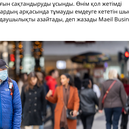
ғын сақтандыруды ұсынды. Өнім қол жетімді
рдың арқасында тұмауды емдеуге кететін ш
даушылықты азайтады, деп жазады Maeil Busin