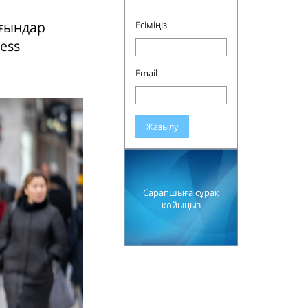
ығындар
Есіміңіз
ess
Email
Жазылу
Сарапшыға сұрақ
қойыңыз