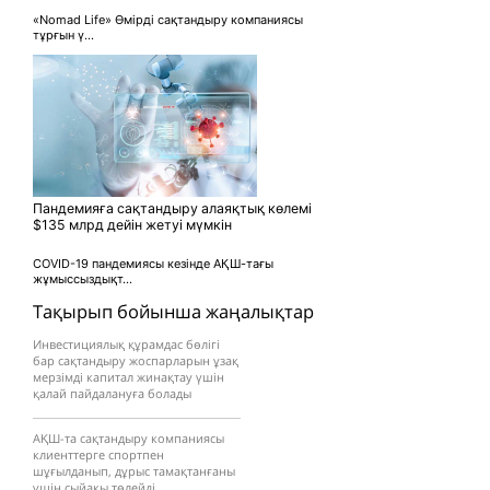
«Nomad Life» Өмірді сақтандыру компаниясы
тұрғын ү...
Пандемияға сақтандыру алаяқтық көлемі
$135 млрд дейін жетуі мүмкін
COVID-19 пандемиясы кезінде АҚШ-тағы
жұмыссыздықт...
Тақырып бойынша жаңалықтар
Инвестициялық құрамдас бөлігі
бар сақтандыру жоспарларын ұзақ
мерзімді капитал жинақтау үшін
қалай пайдалануға болады
АҚШ-та сақтандыру компаниясы
клиенттерге спортпен
шұғылданып, дұрыс тамақтанғаны
үшін сыйақы төлейді