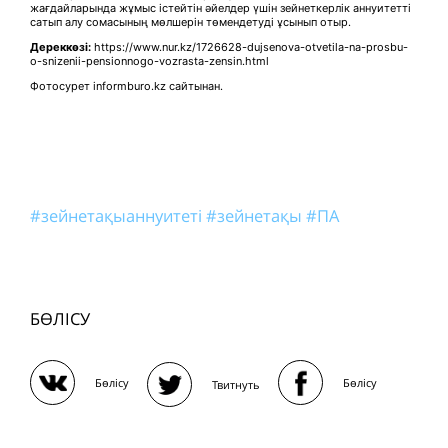
жағдайларында жұмыс істейтін әйелдер үшін зейнеткерлік аннуитетті
сатып алу сомасының мөлшерін төмендетуді ұсынып отыр.
Дереккөзі:
https://www.nur.kz/1726628-dujsenova-otvetila-na-prosbu-
o-snizenii-pensionnogo-vozrasta-zensin.html
Фотосурет informburo.kz сайтынан.
#зейнетақыаннуитеті
#зейнетақы
#ПА
БӨЛІСУ
Бөлісу
Бөлісу
Твитнуть