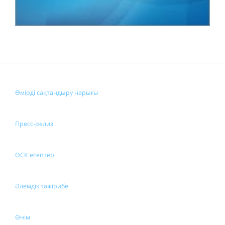
Өмірді сақтандыру нарығы
Пресс-релиз
ӨСК есептері
Әлемдік тәжірибе
Өнім