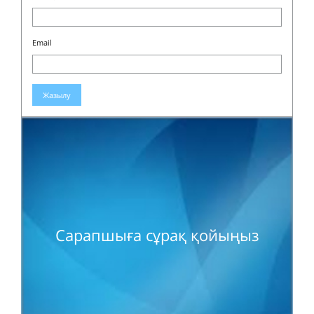
Email
Жазылу
Сарапшыға сұрақ қойыңыз