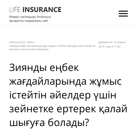
Өмірді сақтандыру бойынша
ақпаратты-талдамалық сайт
LifeInsurance
/
Өнім
/
Добавлено 16 апреля
Зиянды еңбек жағдайларында жұмыс істейтін әйелдер үшін зейнетке
2018 года в 11:20
ертерек қалай шығуға болады?
Зиянды еңбек
жағдайларында жұмыс
істейтін әйелдер үшін
зейнетке ертерек қалай
шығуға болады?