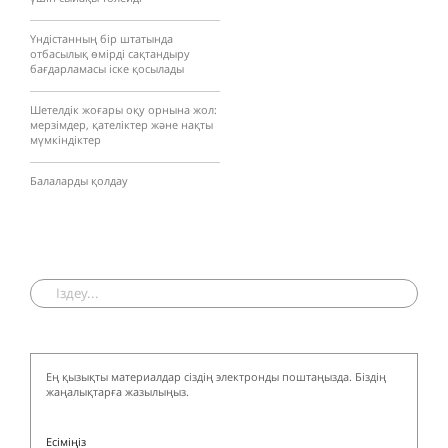
Үндістанның бір штатында
отбасылық өмірді сақтандыру
бағдарламасы іске қосылады
Шетелдік жоғары оқу орнына жол:
мерзімдер, қателіктер және нақты
мүмкіндіктер
Балаларды қолдау
Ең қызықты материалдар сіздің электронды поштаңызда. Біздің
жаңалықтарға жазылыңыз.
Есіміңіз