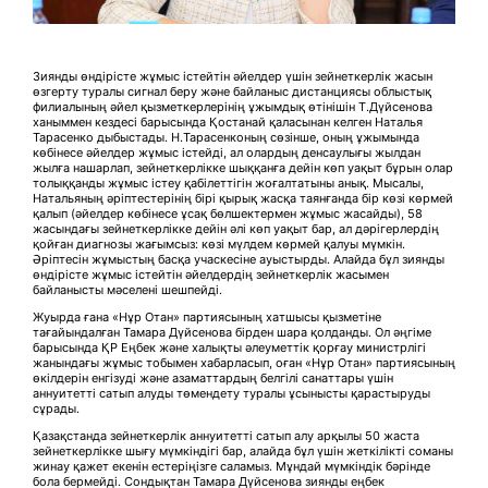
Зиянды өндірісте жұмыс істейтін әйелдер үшін зейнеткерлік жасын
өзгерту туралы сигнал беру және байланыс дистанциясы облыстық
филиалының әйел қызметкерлерінің ұжымдық өтінішін Т.Дүйсенова
ханыммен кездесі барысында Қостанай қаласынан келген Наталья
Тарасенко дыбыстады. Н.Тарасенконың сөзінше, оның ұжымында
көбінесе әйелдер жұмыс істейді, ал олардың денсаулығы жылдан
жылға нашарлап, зейнеткерлікке шыққанға дейін көп уақыт бұрын олар
толыққанды жұмыс істеу қабілеттігін жоғалтатыны анық. Мысалы,
Натальяның әріптестерінің бірі қырық жасқа таянғанда бір көзі көрмей
қалып (әйелдер көбінесе ұсақ бөлшектермен жұмыс жасайды), 58
жасындағы зейнеткерлікке дейін әлі көп уақыт бар, ал дәрігерлердің
қойған диагнозы жағымсыз: көзі мүлдем көрмей қалуы мүмкін.
Әріптесін жұмыстың басқа учаскесіне ауыстырды. Алайда бұл зиянды
өндірісте жұмыс істейтін әйелдердің зейнеткерлік жасымен
байланысты мәселені шешпейді.
Жуырда ғана «Нұр Отан» партиясының хатшысы қызметіне
тағайындалған Тамара Дүйсенова бірден шара қолданды. Ол әңгіме
барысында ҚР Еңбек және халықты әлеуметтік қорғау министрлігі
жанындағы жұмыс тобымен хабарласып, оған «Нұр Отан» партиясының
өкілдерін енгізуді және азаматтардың белгілі санаттары үшін
аннуитетті сатып алуды төмендету туралы ұсынысты қарастыруды
сұрады.
Қазақстанда зейнеткерлік аннуитетті сатып алу арқылы 50 жаста
зейнеткерлікке шығу мүмкіндігі бар, алайда бұл үшін жеткілікті соманы
жинау қажет екенін естеріңізге саламыз. Мұндай мүмкіндік бәрінде
бола бермейді. Сондықтан Тамара Дүйсенова зиянды еңбек