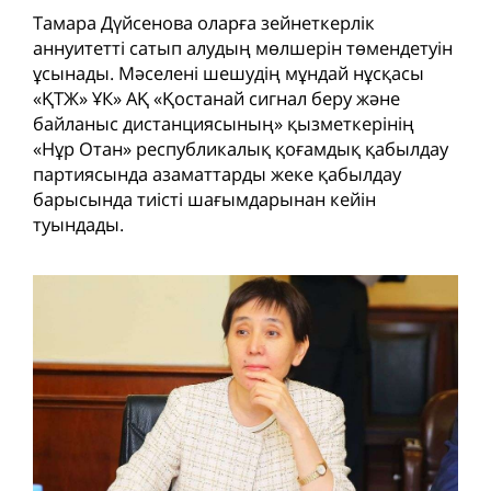
Тамара Дүйсенова оларға зейнеткерлік
аннуитетті сатып алудың мөлшерін төмендетуін
ұсынады. Мәселені шешудің мұндай нұсқасы
«ҚТЖ» ҰК» АҚ «Қостанай сигнал беру және
байланыс дистанциясының» қызметкерінің
«Нұр Отан» республикалық қоғамдық қабылдау
партиясында азаматтарды жеке қабылдау
барысында тиісті шағымдарынан кейін
туындады.