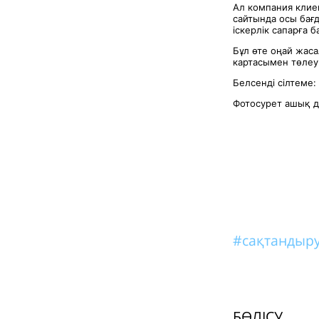
Ал компания клие
сайтында осы бағ
іскерлік сапарға 
Бұл өте оңай жас
картасымен төлеу
Белсенді сілтеме:
Фотосурет ашық д
#сақтандыр
БӨЛІСУ