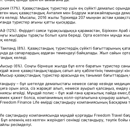
үркия (17%). Қазақстандық туристер үшін ең сүйікті демалыс орынд
еген мың қазақстандық Анталия мен Бодрум жағажайларында дем
ға келеді. Мысалы, 2016 жылы Түркияда 207 мыңнан астам қазақст
анда туристер ағыны қатты қысқарды.
АӘ (12%). Өңірдегі саяси тұрақсыздыққа қарамастан, Біріккен Араб 
оңғы жылдары тұрақты болып қала береді. Орта есеппен мұнда жы
қ келеді.
 Таиланд (8%). Қазақстандық туристердің сүйікті бағыттарының қат
ұнда да сапарлардың аздаған төмендеуі байқалады. Жыл сайын орт
тандық келеді.
 Мысыр (6%). Соңғы бірнеше жылда бұл елге баратын туристер саны
ғдай және қазақстандықтардың сатып алу қабілетінің төмендеуі кін
 Мысыр қазақстандық туристер арасында ең танымал бағыттардың б
қтандыру – бұл шетелде демалыстағы немесе сапар кезінде медици
қиға орын алса, сіз жарақат алып, немесе ауырып қалсаңыз, емде
ниясы өтейді. Мұндай полис – бұл жай ғана қаржылық пайда емес
 көмек қажет болса, компанияның колл-орталығына қоңырау шалып,
ді Freedom Finance Life өмірді сақтандыру компаниясының Басқарма 
Life сақтандыру компаниясында мұндай қорғауды Freedom Travel ба
 Бұл әлемнің кез келген жеріндегі сенімді сақтандыру, тәулік бойы
йлы ресімделуі.