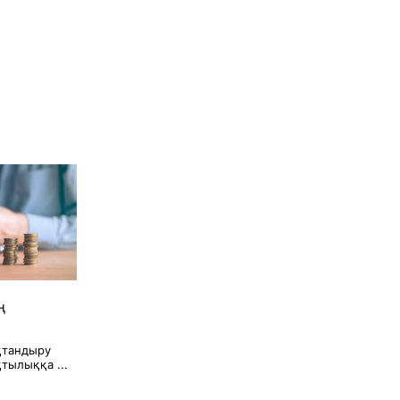
ң
қтандыру
тылыққа ...