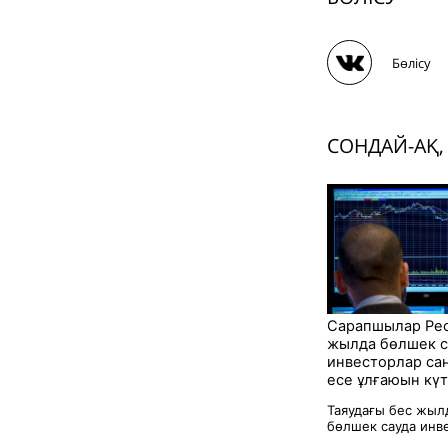
Бөлісу
СОНДАЙ-АҚ,
Сарапшылар Рес
жылда бөлшек с
инвесторлар са
есе ұлғаюын кү
Таяудағы бес жыл
бөлшек сауда инве