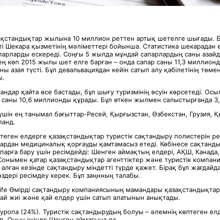
ақстандықтар жылына 10 миллион реттен артық шетелге шығады. 
еті Шекара қызметінің мәліметтері бойынша. Статистика шекарадан 
апарларды ескереді. Соңғы 5 жылда мұндай сапарлардың саны азай
ң көп 2015 жылы шет елге барған – онда сапар саны 11,3 миллион
ы азая түсті. Бұл девальвациядан кейін сатып алу қабілетінің төме
ы.
андар қайта өсе бастады, бұл шығу туризмінің өсуін көрсетеді. Ос
 саны 10,6 миллионды құрады. Бұл өткен жылмен салыстырғанда 3,
шін ең танымал бағыттар-Ресей, Қырғызстан, Өзбекстан, Грузия, Қ
ланд.
теген елдерге қазақстандықтар туристік сақтандыру полистерін ре
ардан медициналық қорғауды қамтамасыз етеді. Көбінесе сақтанд
парға бару үшін ресімдейді: Шенген аймақтың елдері, АҚШ, Канада,
Сонымен қатар қазақстандықтар агенттіктер және туристік компан
алған кезінде сақтандыру міндетті түрде қажет. Бірақ бұл жағдай
здері ресімдеу керек. Бұл заңнның талабы.
Life Өмірді сақтандыру компаниясының мамандары қазақстандықтар
ай жиі және қай елдер үшін сатып алатынын анықтады.
Еуропа (24%). Туристік сақтандырудың болуы – әлемнің көптеген ел
ап. Оның ішінде Шенген аймағына да.