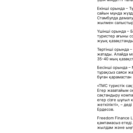
Екінші орында – Т
сайын мұнда жүзд
Стамбулда демалу
жылмен салыстырғ
Үшінші орында – Б
туристер ағыны с
жуық қазақстанды
Төртінші орында –
жатады. Алайда м
35-40 мың қазақс
Бесінші орында –
тұрақсыз саяси жа
бұған қарамастан
«ТМС туристік са
Егер жазатайым о
сақтандыру компа
егер сізге шұғыл
жеткілікті», – де
Ердесов.
Freedom Finance 
қамтамасыз етеді.
жылдам және ыңға