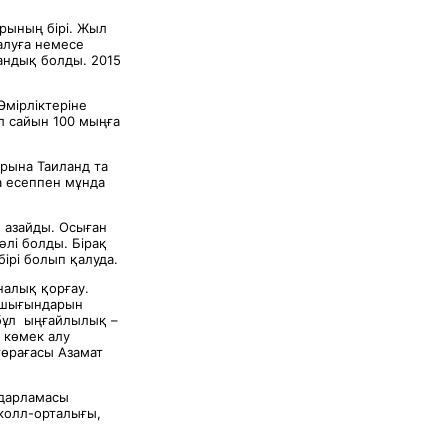
арының бірі. Жыл
алуға немесе
андық болды. 2015
Әмірліктеріне
л сайын 100 мыңға
арына Таиланд та
а есеппен мұнда
 азайды. Осыған
әлі болды. Бірақ
ірі болып қалуда.
налық қорғау.
у шығындарын
,бұл ыңғайлылық –
 көмек алу
төрағасы Азамат
ғдарламасы
 колл-орталығы,