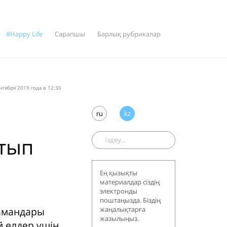
#Happy Life
Сарапшы
Барлық рубрикалар
нтября 2019 года в 12:30
е
ru
kz
атып
Ең қызықты
материалдар сіздің
электронды
поштаңызда. Біздің
мамандары
жаңалықтарға
жазылыңыз.
й елдер үшін