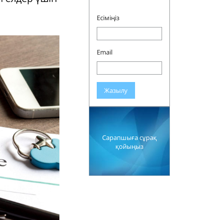
Есіміңіз
Email
Жазылу
Сарапшыға сұрақ
қойыңыз