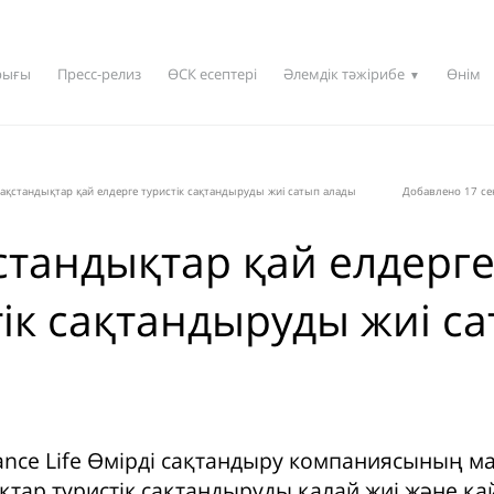
рығы
Пресс-релиз
ӨСК есептері
Әлемдік тәжірибе
Өнім
▼
ақстандықтар қай елдерге туристік сақтандыруды жиі сатып алады
Добавлено 17 се
стандықтар қай елдерг
тік сақтандыруды жиі с
ance Life Өмірді сақтандыру компаниясының 
қтар туристік сақтандыруды қалай жиі және қа