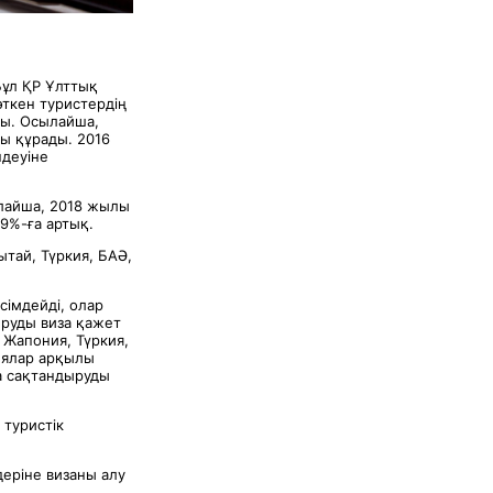
Бұл ҚР Ұлттық
өткен туристердің
ды. Осылайша,
ды құрады. 2016
ндеуіне
ылайша, 2018 жылы
9%-ға артық.
ытай, Түркия, БАӘ,
сімдейді, олар
ыруды виза қажет
 Жапония, Түркия,
иялар арқылы
да сақтандыруды
 туристік
деріне визаны алу