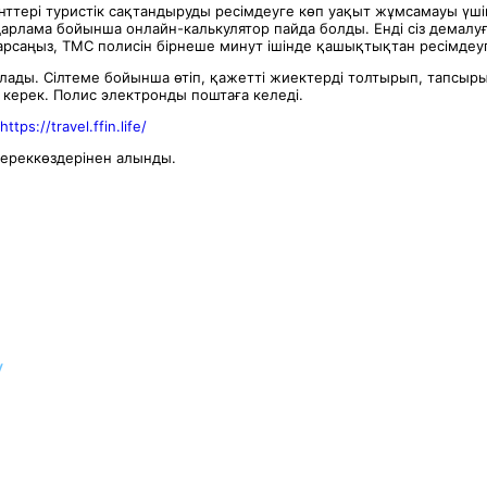
нттері туристік сақтандыруды ресімдеуге көп уақыт жұмсамауы үш
дарлама бойынша онлайн-калькулятор пайда болды. Енді сіз демалу
барсаңыз, ТМС полисін бірнеше минут ішінде қашықтықтан ресімдеу
алады. Сілтеме бойынша өтіп, қажетті жиектерді толтырып, тапсыр
 керек. Полис электронды поштаға келеді.
https://travel.ffin.life/
ереккөздерінен алынды.
у