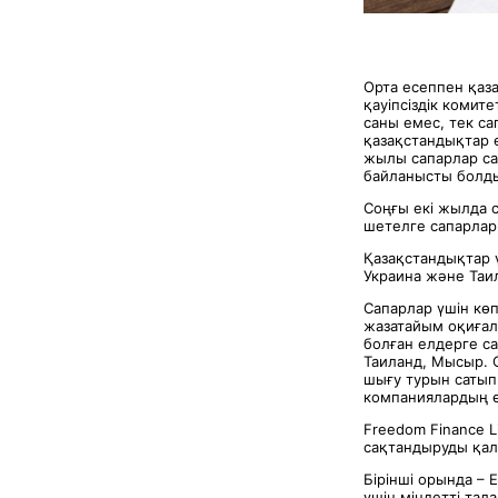
Орта есеппен қаз
қауіпсіздік комит
саны емес, тек с
қазақстандықтар е
жылы сапарлар сан
байланысты болд
Соңғы екі жылда с
шетелге сапарлар
Қазақстандықтар ү
Украина және Таи
Сапарлар үшін көп
жазатайым оқиғал
болған елдерге са
Таиланд, Мысыр. 
шығу турын сатып 
компаниялардың ө
Freedom Finance 
сақтандыруды қал
Бірінші орында – 
үшін міндетті тал