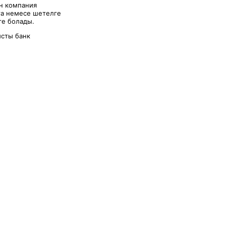
ін компания
ға немесе шетелге
ге болады.
ысты банк