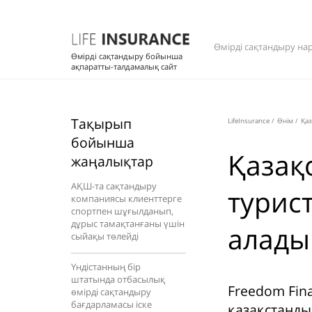
Өмірді сақтандыру на
Өмірді сақтандыру бойынша
ақпаратты-талдамалық сайт
Тақырып
LifeInsurance
/
Өнім
/
Қаз
бойынша
Қазақ
жаңалықтар
АҚШ-та сақтандыру
турис
компаниясы клиенттерге
спортпен шұғылданып,
дұрыс тамақтанғаны үшін
алады
сыйақы төлейді
Үндістанның бір
штатында отбасылық
Freedom Fin
өмірді сақтандыру
бағдарламасы іске
қазақстанды