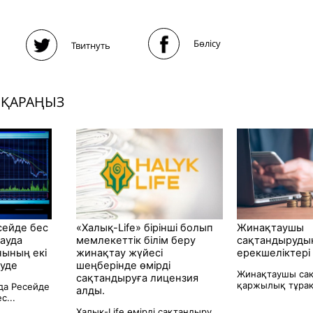
Бөлісу
Твитнуть
 ҚАРАҢЫЗ
ейде бес
«Халық-Life» бірінші болып
Жинақтаушы
ауда
мемлекеттік білім беру
сақтандыруды
нының екі
жинақтау жүйесі
ерекшеліктері
туде
шеңберінде өмірді
Жинақтаушы са
сақтандыруға лицензия
қаржылық тұрақ
да Ресейде
алды.
с...
Халық-Life өмірді сақтандыру