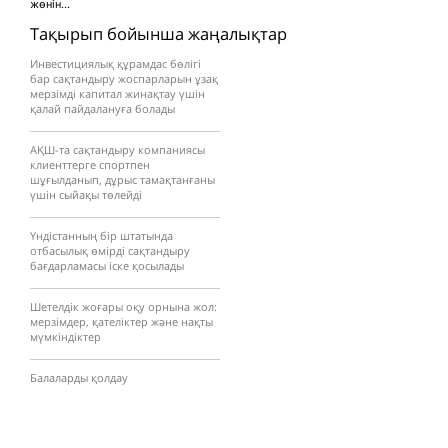
жөнін...
Тақырып бойынша жаңалықтар
Инвестициялық құрамдас бөлігі
бар сақтандыру жоспарларын ұзақ
мерзімді капитал жинақтау үшін
қалай пайдалануға болады
АҚШ-та сақтандыру компаниясы
клиенттерге спортпен
шұғылданып, дұрыс тамақтанғаны
үшін сыйақы төлейді
Үндістанның бір штатында
отбасылық өмірді сақтандыру
бағдарламасы іске қосылады
Шетелдік жоғары оқу орнына жол:
мерзімдер, қателіктер және нақты
мүмкіндіктер
Балаларды қолдау