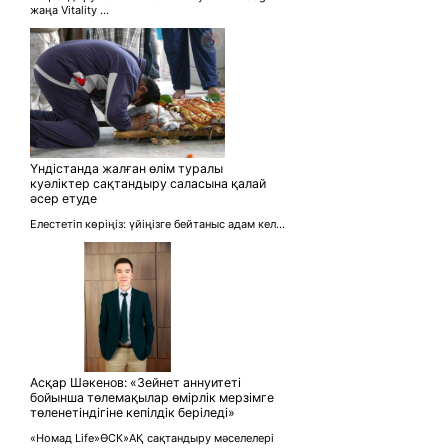
жаңа Vitality ...
Үндістанда жалған өлім туралы
куәліктер сақтандыру саласына қалай
әсер етуде
Елестетіп көріңіз: үйіңізге бейтаныс адам кел...
Асқар Шәкенов: «Зейнет аннуитеті
бойынша төлемақылар өмірлік мерзімге
төленетіндігіне кепілдік беріледі»
«Номад Life»ӨСК»АҚ сақтандыру мәселелері