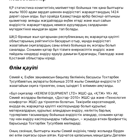
ҚР статистика комитетінің мәліметтері бойынша тек қана былтырғы
жылы 1600 адам зардап шеккен өндірістегі жарақаттанудың 1424
дерегі орын алды. Бұл орайда Қазақстанда әрбір бесінші-алтыншы
қызметкер зиянды жағдайларда еңбек етеді және жыл сайын
өндірістік жарақаттардың немесе аурулардың салдарынан
мүгедектікке мыңдаған адам тап болады.
ШҚО бірнеше жыл қатарынан республиканың ең жарақатқа қауіпті
облыстарының рейтингісін басқарып отыр, мұнда өндірістегі
жазатайым оқиғалардың саны еліміз бойынша ең жоғары болып
саналады. Сонымен қатар бұл тізімге өнеркәсіптік өндіріс және
пайдалы кендерді өндіру едәуір дамыған Қарағанды, Павлодар және
Қостанай облыстары кіреді.
Өлім қауіпі
Семей қ. Еңбек заңнамасын бақылау бөлімінің басшысы Тохтарбек
Тусупбаевтың ақпараты бойынша 2018 жылы Семейде өндірісте 57
жазатайым оқиға тіркелген, оның ішіндегі 5 өліммен аяқталды.
«Бұл оқиғалар «KEREM EQUIPMENT LTD» ЖШС-да, «ҚТЖ» ҰК» АҚ
Семей жолдары бөлімінде, «Достар-2010» ЖШС-да және «Технология
комфорта» ЖШС-да тіркелген болатын. Тәжірибе көрсеткендей,
өңірде ең жарақатқа қауіпті кәсіпорындар болып құрылыс
материалдарын, құрылыс алаңдарын өндіру, көліктің барлық
түрлерімен тасымалдау бойынша өндірістік алаңдар, сонымен қатар
тау-кен өндіру кәсіпорындары табылады», – жуырда өткен брифингтің
барысында Тохтарбек Тусупбаев мәлімдеді.
Оның сөзінше, былтырғы жылы Семей өңірінің темір жолында бірден
екі өлім оқиғасы орын алған. Курчатов қаласының маңыгдағы Дегелен