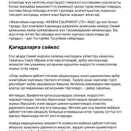
өткелінде жүк көлігінің жүргізушісі теміржол составымен соқтығысты.
Екінші жағдайда машинисттің көмекшісі қысқа тұрақ кезінде олардың
составы басқа пойызды өткізіп тұрғанда, қозғалтқыштың жұмысын
тексеріп жатқанда, өлімге алып барған жарақат алған еді.
«Жазатайым оқиғалар «KEREM EQUIPMENT LTD» ЖШС-да жиі болып
тұрады. Бұл компания Қаражыра разрезінің аумағынан көмірді Семей
қаласының көмір қоймаларына жүк тасымалдаумен айналысады. Бір
жыл өтер-өтпес бұл ұйымда жол-көлік оқиғасы орын алады да
тұрады», – деп Тохтарбек Тусупбаев хабарлады.
Қағидаларға сәйкес
Сол арада Семей өңірінің салалық кәсіподағы үйлестіру кеңесінің
төрағасы Серік Ибраев атап көрсеткендей, әрбір кәсіпорында
әкімшілік пен ұжымның қатарынан құрылған өндірістік комиссиялар
жұмыс істеу керек.
«Олар еңбекке қабілеттілігенен айырылудың жеңіл дәрежесімен әрбір
жазатайым оқиғаның тергеуін өткізеді. Едәуір ауыр оқиғалар түрлі
деңгейдегі еңбек заңнамасын бақылау бөлімінің мамандары мен құқық
қорғау органдарының қатысуымен тергеледі», – дейді сарапшы.
Айтпақшы, брифингке қатысушылардың сөзінше, өндірістегі
жарақаттануды тексеру барысында тараптардың әрқайсысының:
жұмыс берушінің және зардап шеккен қызметкердің кінәсінің
дәрежесін анықтап алу өте маңызды. Өйткені дәл осы мәселе еңбекке
қабілеттілігінен айырылу бойынша өтемақысын өтеу туралы соттыі істі
қарауы барысында негізгі рөл атқарады.
Алайда медициналық-әлеуметтік комиссия еңбекке қабілеттілігінен
айырылу ауырлығы дәрежесін анықтап, зардап шеккен қызметкерге