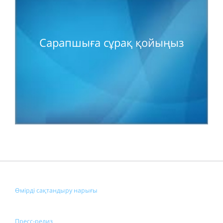
Сарапшыға сұрақ қойыңыз
Өмірді сақтандыру нарығы
Пресс-релиз