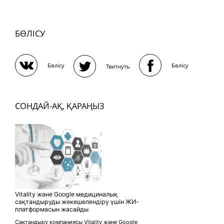
БӨЛІСУ
Бөлісу
Бөлісу
Твитнуть
СОНДАЙ-АҚ, ҚАРАҢЫЗ
Vitality және Google медициналық
сақтандыруды жекешелендіру үшін ЖИ-
платформасын жасайды
Сақтандыру компаниясы Vitality және Google