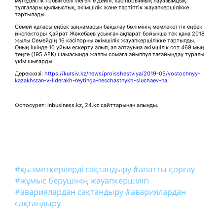
мүгедектік тобын белгілегенге дейін, кәсіпорынның лауазымдық
тұлғалары қылмыстық, әкімшілік және тәртіптік жауапкершілікке
тартылады.
Семей қаласы еңбек заңнамасын бақылау бөлімінің мемлекеттік еңбек
инспекторы Қайрат Жөкебаев ұсынған ақпарат бойынша тек қана 2018
жылы Семейдің 16 кәсіпорны әкімшілік жауапкершілікке тартылды.
Оның ішінде 10 ұйым ескерту алып, ал алтауына әкімшілік сот 469 мың
теңге (195 АЕК) шамасында жалпы сомаға айыппұл тағайындау туралы
үкім шығарды.
Дереккөзі:
https://kursiv.kz/news/proisshestviya/2019-05/vostochnyy-
kazakhstan-v-liderakh-reytinga-neschastnykh-sluchaev-na
Фотосурет: inbusiness.kz, 24.kz сайттарынан алынды.
#қызметкерлерді сақтандыру
#апатты қорғау
#жұмыс берушінің жауапкершілігі
#авариялардан сақтандыру
#авариялардан
сақтандыру