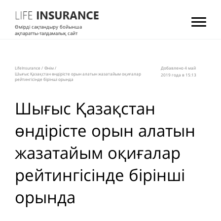
Өмірді сақтандыру бойынша
ақпаратты-талдамалық сайт
LifeInsurance
/
Өнім
/
Добавлено 4 май
Шығыс Қазақстан өндірісте орын алатын жазатайым оқиғалар
2019 года в 15:13
рейтингісінде бірінші орында
Шығыс Қазақстан
өндірісте орын алатын
жазатайым оқиғалар
рейтингісінде бірінші
орында