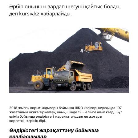
Әрбір оныншы зардап шегуші қайтыс болды,
деп kursiv.kz хабарлайды.
2018 жылғы қорытындылары бойынша ШҚО кәсіпорындарында 197
жазатайым оқиға тіркелген, оның ішінде 19 – өлімге алып келді. Бұл
еліміз бойынша өндірістегі жараққатанудың ең жоғары
көрсеткіштерінің бірі.
Өндірістегі жарақаттану бойынша
көшбасшылар