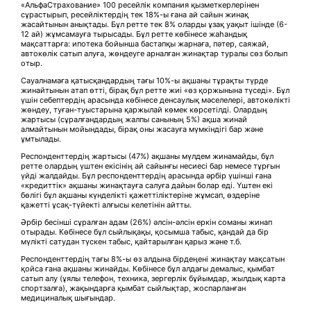
«АльфаСтрахование» 100 ресейлік компания қызметкерлерінен
сұрастырып, ресейліктердің тек 18%-ы ғана ай сайын жинақ
жасайтынын анықтады. Бұл ретте тек 8% оларды ұзақ уақыт ішінде (6-
12 ай) жұмсамауға тырысады. Бұл ретте көбінесе жаһандық
мақсаттарға: ипотека бойынша бастапқы жарнаға, пәтер, саяжай,
автокөлік сатып алуға, жөндеуге арналған жинақтар туралы сөз болып
отыр.
Сауалнамаға қатысқандардың тағы 10%-ы ақшаны тұрақты түрде
жинайтынын атап өтті, бірақ бұл ретте жиі «өз қоржынына түседі». Бұл
үшін себептердің арасында көбінесе денсаулық мәселелері, автокөлікті
жөндеу, туған-туыстарына қаржылай көмек көрсетілді. Олардың
жартысы (сұралғандардың жалпы санының 5%) ақша жинай
алмайтынын мойындады, бірақ оны жасауға мүмкіндігі бар және
ұмтылады.
Респонденттердің жартысы (47%) ақшаны мүлдем жинамайды, бұл
ретте олардың үштен екісінің ай сайынғы несиесі бар немесе тұрғын
үйді жалдайды. Бұл респонденттердің арасында әрбір үшінші ғана
«кредиттік» ақшаны жинақтауға салуға дайын болар еді. Үштен екі
бөлігі бұл ақшаны күнделікті қажеттіліктеріне жұмсап, өздеріне
қажетті ұсақ-түйекті алғысы келетінін айтты.
Әрбір бесінші сұралған адам (26%) әлсін-әлсін еркін соманы жинап
отырады. Көбінесе бұл сыйлықақы, қосымша табыс, қандай да бір
мүлікті сатудан түскен табыс, қайтарылған қарыз және т.б.
Респонденттердің тағы 8%-ы өз алдына бірдеңені жинақтау мақсатын
қойса ғана ақшаны жинайды. Көбінесе бұл алдағы демалыс, қымбат
сатып алу (ұялы телефон, техника, зергерлік бұйымдар, жылдық карта
спортзалға), жақындарға қымбат сыйлықтар, жоспарланған
медициналық шығындар.