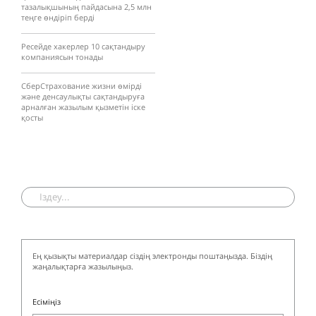
тазалықшының пайдасына 2,5 млн
теңге өндіріп берді
Ресейде хакерлер 10 сақтандыру
компаниясын тонады
СберСтрахование жизни өмірді
және денсаулықты сақтандыруға
арналған жазылым қызметін іске
қосты
Ең қызықты материалдар сіздің электронды поштаңызда. Біздің
жаңалықтарға жазылыңыз.
Есіміңіз