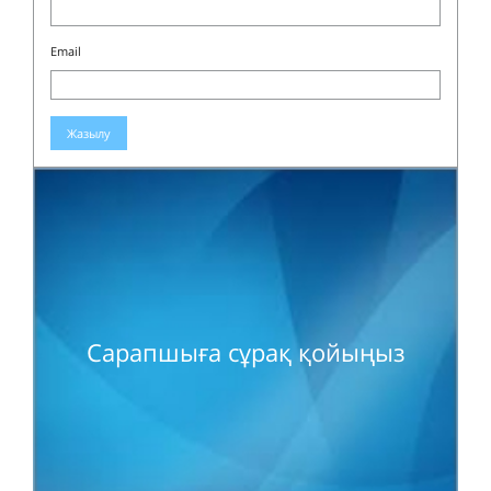
Email
Жазылу
Сарапшыға сұрақ қойыңыз