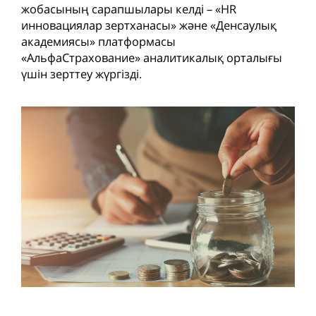
жобасының сарапшылары келді – «HR
инновациялар зертханасы» және «Денсаулық
академиясы» платформасы
«АльфаСтрахование» аналитикалық орталығы
үшін зерттеу жүргізді.