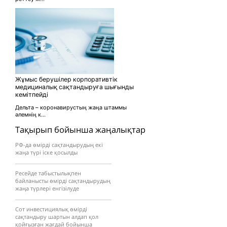
Жұмыс берушілер корпоративтік
медициналық сақтандыруға шығынды
кемітпейді
Дельта – коронавирустың жаңа штаммы
әлемнің к...
Тақырып бойынша жаңалықтар
РФ-да өмірді сақтандырудың екі
жаңа түрі іске қосылды
Ресейде табыстылықпен
байланысты өмірді сақтандырудың
жаңа түрлері енгізілуде
Сот инвестициялық өмірді
сақтандыру шартын алдап қол
қойғызған жағдай бойынша