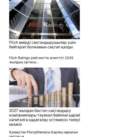
Fitch өмірді сақтандырушылар үшін
бейтарап болжамын сақтап қалды
Fitch Ratings рейтингтік агенттігі 2026
жылдың ортасы...
2027 жылдан бастап сақтандыру
компаниялары тәуекел бейініне қарай
капиталға қадағалау үстемесін төлеуі
мүмкін
Қазақстан Республикасы Қаржы нарығын
реттеу ж...