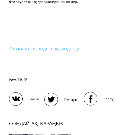
Фотосурет ашық дереккөздерінен алынды.
#жинақталғанды сақтандыру
БӨЛІСУ
Бөлісу
Бөлісу
Твитнуть
СОНДАЙ-АҚ, ҚАРАҢЫЗ