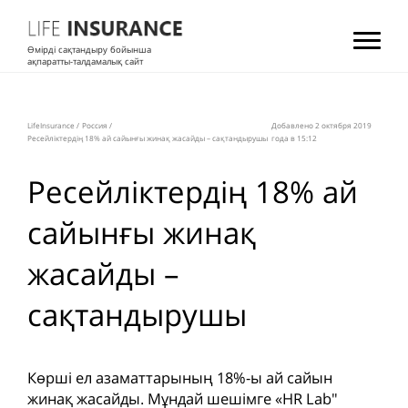
Өмірді сақтандыру бойынша
ақпаратты-талдамалық сайт
LifeInsurance
/
Россия
/
Добавлено 2 октября 2019
Ресейліктердің 18% ай сайынғы жинақ жасайды – сақтандырушы
года в 15:12
Ресейліктердің 18% ай
сайынғы жинақ
жасайды –
сақтандырушы
Көрші ел азаматтарының 18%-ы ай сайын
жинақ жасайды. Мұндай шешімге «HR Lab"