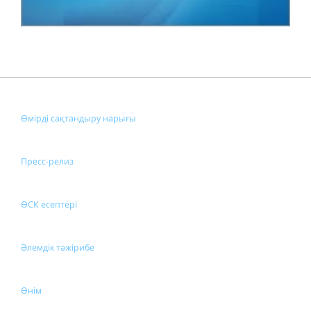
Өмірді сақтандыру нарығы
Пресс-релиз
ӨСК есептері
Әлемдік тәжірибе
Өнім