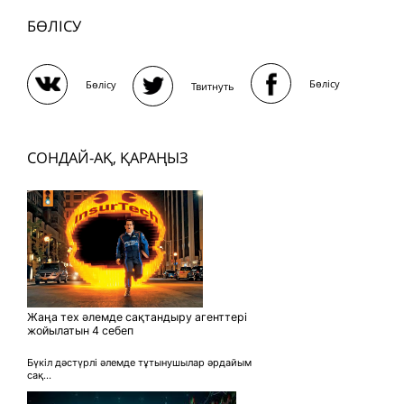
БӨЛІСУ
Бөлісу
Бөлісу
Твитнуть
СОНДАЙ-АҚ, ҚАРАҢЫЗ
Жаңа тех әлемде сақтандыру агенттері
жойылатын 4 себеп
Бүкіл дәстүрлі әлемде тұтынушылар әрдайым
сақ...