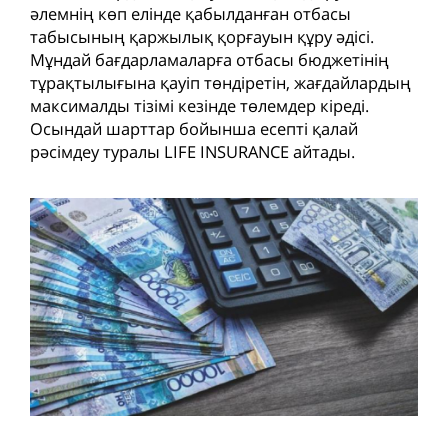
әлемнің көп елінде қабылданған отбасы
табысының қаржылық қорғауын құру әдісі.
Мұндай бағдарламаларға отбасы бюджетінің
тұрақтылығына қауіп төндіретін, жағдайлардың
максималды тізімі кезінде төлемдер кіреді.
Осындай шарттар бойынша есепті қалай
рәсімдеу туралы LIFE INSURANCE айтады.