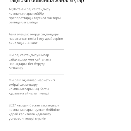
Тақырып бойынша жаңалықтар
АҚШ-та өмірді сақтандыру
компаниялары кейбір
препараттарды тәуекел факторы
ретінде бағалайды
Азия әлемдік өмірді сақтандыру
нарығының негізгі өсу драйверіне
айналады – Allianz
Өмірді сақтандырушылар
сайдкарлар мен қайталама
нарықтарға бет бұруда —
McKinsey
Өмірлік оқиғалар маркетингі
өмірді сақтандыру
компанияларының басты
құралына айналып келеді
2027 жылдан бастап сақтандыру
компаниялары тәуекел бейініне
қарай капиталға қадағалау
үстемесін төлеуі мүмкін