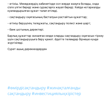
- өтініш. Менеджердің кабинетінде сол жерде жазуға болады, онда
сізге үлгіні береді және сұрақтарға жауап береді. Кейде нотариалды
куәландырылған құжат талап етіледі.
- сақтандыру оқиғасының басталуын растайтын құжаттар;
- өтініш берушінің төлқұжаты, сақтандыру полисі және шарт;
- банк шотының деректері.
Барлық құжаттар жиналған кезде оларды сақтандыру оқиғасын тіркеу
үшін сақтандырушыға беру қажет. Әдетте төлемдер бірнеше күнде
жүргізіледі.
Сурет ашық дереккөздерден
#өмірдісақтандыру
#жинақталғанды
сақтандыру
#инвестициялықкірістер