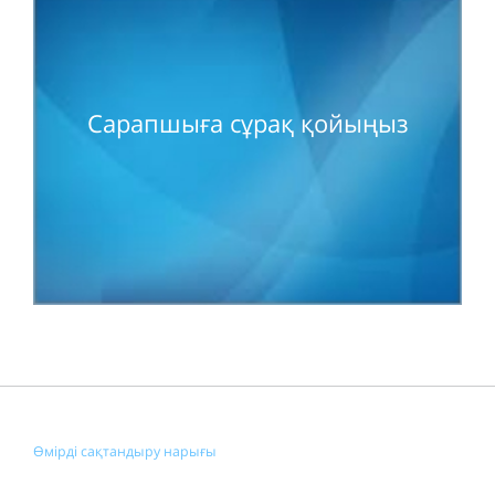
Сарапшыға сұрақ қойыңыз
Өмірді сақтандыру нарығы