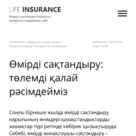
Өмірді сақтандыру бойынша
ақпаратты-талдамалық сайт
LifeInsurance
/
Өмірді сақтандыру нарығы
/
Добавлено 1 июля 2021
Өмірді сақтандыру: төлемді қалай рәсімдейміз
года в 13:58
Өмірді сақтандыру:
төлемді қалай
рәсімдейміз
Соңғы бірнеше жылда өмірді сақтандыру
нарығының өнімдері қазақстандықтарды
жинақтар түрі ретінде көбірек қызықтыруда.
Себебі, өмірді жинақтаушы сақтандыру –