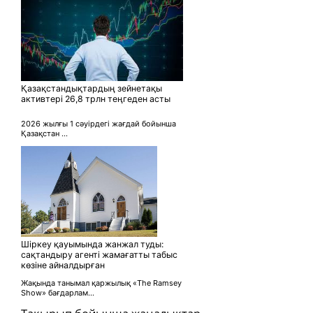
Қазақстандықтардың зейнетақы
активтері 26,8 трлн теңгеден асты
2026 жылғы 1 сәуірдегі жағдай бойынша
Қазақстан ...
Шіркеу қауымында жанжал туды:
сақтандыру агенті жамағатты табыс
көзіне айналдырған
Жақында танымал қаржылық «The Ramsey
Show» бағдарлам...