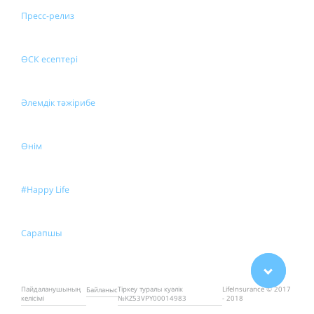
Пресс-релиз
ӨСК есептері
Әлемдік тәжірибе
Өнім
#Happy Life
Сарапшы
Пайдаланушының
Тіркеу туралы куәлік
LifeInsurance © 2017
Байланыс
келісімі
№KZ53VPY00014983
- 2018