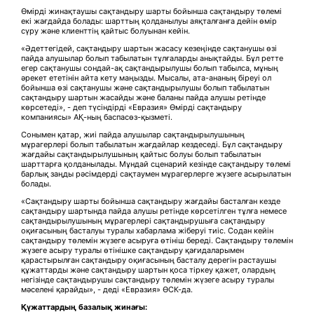
Өмірді жинақтаушы сақтандыру шарты бойынша сақтандыру төлемі
екі жағдайда болады: шарттың қолданылуы аяқталғанға дейін өмір
сүру және клиенттің қайтыс болуынан кейін.
«Әдеттегідей, сақтандыру шартын жасасу кезеңінде сақтанушы өзі
пайда алушылар болып табылатын тұлғаларды анықтайды. Бұл ретте
егер сақтанушы сондай-ақ сақтандырылушы болып табылса, мұның
әрекет ететінін айта кету маңызды. Мысалы, ата-ананың біреуі ол
бойынша өзі сақтанушы және сақтандырылушы болып табылатын
сақтандыру шартын жасайды және баланы пайда алушы ретінде
көрсетеді», - деп түсіндірді «Евразия» Өмірді сақтандыру
компаниясы» АҚ-ның баспасөз-қызметі.
Сонымен қатар, жиі пайда алушылар сақтандырылушының
мұрагерлері болып табылатын жағдайлар кездеседі. Бұл сақтандыру
жағдайы сақтандырылушының қайтыс болуы болып табылатын
шарттарға қолданылады. Мұндай сценарий кезінде сақтандыру төлемі
барлық заңды рәсімдерді сақтаумен мұрагерлерге жүзеге асырылатын
болады.
«Сақтандыру шарты бойынша сақтандыру жағдайы басталған кезде
сақтандыру шартында пайда алушы ретінде көрсетілген тұлға немесе
сақтандырылушының мұрагерлері сақтандырушыға сақтандыру
оқиғасының басталуы туралы хабарлама жіберуі тиіс. Содан кейін
сақтандыру төлемін жүзеге асыруға өтініш береді. Сақтандыру төлемін
жүзеге асыру туралы өтінішке сақтандыру қағидаларымен
қарастырылған сақтандыру оқиғасының басталу дерегін растаушы
құжаттарды және сақтандыру шартын қоса тіркеу қажет, олардың
негізінде сақтандырушы сақтандыру төлемін жүзеге асыру туралы
мәселені қарайды», - деді «Евразия» ӨСК-да.
Қүжаттардың базалық жинағы
: