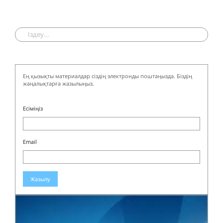
Ең қызықты материалдар сіздің электронды поштаңызда. Біздің
жаңалықтарға жазылыңыз.
Есіміңіз
Email
Жазылу