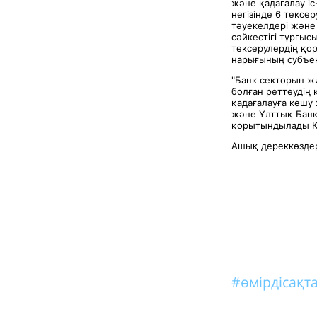
және қадағалау і
негізінде 6 тексе
тәуекелдері және
сәйкестігі тұрғыс
тексерулердің қ
нарығының субъек
"Банк секторын ж
болған реттеудің к
қадағалауға көшу
және Ұлттық Банк 
қорытындылады 
Ашық дереккөздер
#өмірдісақт