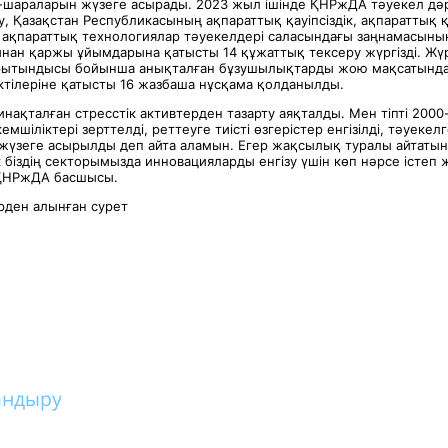
с-шараларын жүзеге асырады. 2023 жыл ішінде ҚНРжДА тәуекел дә
ру, Қазақстан Республикасының ақпараттық қауіпсіздік, ақпараттық қа
 ақпараттық технологиялар тәуекелдері саласындағы заңнамасыны
ынан қаржы ұйымдарына қатысты 14 құжаттық тексеру жүргізді. Жүр
орытындысы бойынша анықталған бұзушылықтарды жою мақсатынд
тілеріне қатысты 16 жазбаша нұсқама қолданылды.
инақталған стресстік активтерден тазарту аяқталды. Мен тіпті 20
емшіліктері зерттелді, реттеуге тиісті өзгерістер енгізілді, тәуекел
 жүзеге асырылды деп айта аламын. Егер жақсылық туралы айтатын 
біздің секторымызда инновацияларды енгізу үшін көп нәрсе істеп 
ҚНРжДА басшысы.
ден алынған сурет
андыру