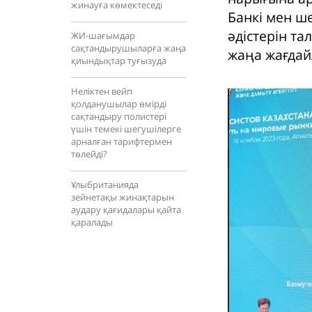
жинауға көмектеседі
Банкі мен ш
әдістерін та
ЖИ-шағымдар
сақтандырушыларға жаңа
жаңа жағдай
қиындықтар туғызуда
Неліктен вейп
қолданушылар өмірді
сақтандыру полистері
үшін темекі шегушілерге
арналған тарифтермен
төлейді?
Ұлыбританияда
зейнетақы жинақтарын
аудару қағидалары қайта
қаралады