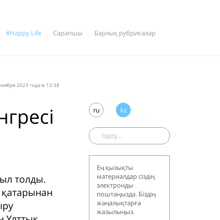
#Happy Life
Сарапшы
Барлық рубрикалар
оября 2023 года в 13:38
нгресі
ru
kz
Ең қызықты
материалдар сіздің
ыл толды.
электронды
л қатарынан
поштаңызда. Біздің
жаңалықтарға
ыру
жазылыңыз.
н Ұлттық