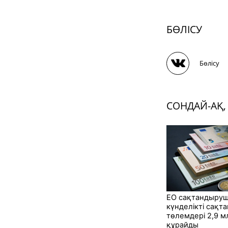
БӨЛІСУ
Бөлісу
СОНДАЙ-АҚ,
ЕО сақтандыру
күнделікті сақт
төлемдері 2,9 
құрайды