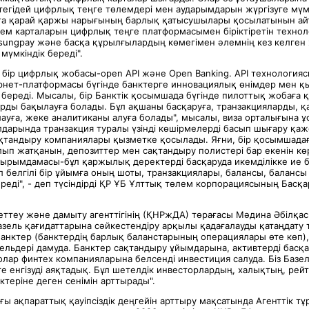
тегідей цифрлық теңге төлемдері мен аударымдарын жүргізуге мүмк
а қарай қаржы нарығының барлық қатысушылары қосылатынын айтт
ем карталарын цифрлық теңге платформасымен біріктіретін техно
msungpay және басқа құрылғылардың көмегімен әлемнің кез келген
мүмкіндік береді".
 бір цифрлық жобасы-open API және Open Banking. API технологи
рнет-платформасы бүгінде банктерге инновациялық өнімдер мен қ
 береді. Мысалы, бір Банктік қосымшада бүгінде пилоттық жобаға
арды бақылауға болады. Бұл ақшаны басқаруға, транзакцияларды, қ
ауға, жеке аналитиканы алуға болады", мысалы, виза орталығына ұ
дарында транзакция туралы үзінді көшірмелерді басып шығару қаже
ақтандыру компаниялары қызметке қосылады. Яғни, бір қосымшада
ып жатқанын, депозиттер мен сақтандыру полистері бар екенін кө
ырымдамасы-бұл қаржылық деректерді басқаруда икемділікке ие 
л белгілі бір ұйымға оның шоты, транзакциялары, балансы, балансы
ереді", - деп түсіндірді ҚР ҰБ Ұлттық төлем корпорациясының Бас
ттеу және дамыту агенттігінің (ҚНРжДА) төрағасы Мәдина Әбілқа
зель қағидаттарына сәйкестендіру арқылы қадағалауды қатаңдату т
банктер (банктердің барлық баланстарының операциялары өте көп),
дельдері дамуда. Банктер сақтандыру ұйымдарына, активтерді бас
р олар финтех компанияларына белсенді инвестиция салуда. Біз Базел
е енгізуді аяқтадық. Бұл шетелдік инвесторлардың, халықтың, рейт
нктеріне деген сенімін арттырады".
ы ақпараттық қауіпсіздік деңгейін арттыру мақсатында Агенттік т