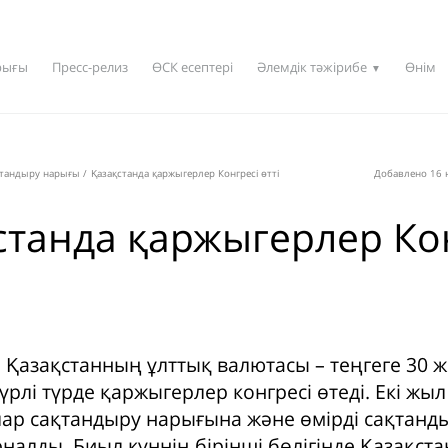
рығы
Пресс-релиз
ӨСК есептері
Әлемдік тәжірибе
Өнім
▼
қтандыру нарығы
/
Қазақстанда қаржыгерлер Конгресі өтті
Добавлено 16 н
станда қаржыгерлер Ко
 Қазақстанның ұлттық валютасы – теңгеге 30 ж
түрлі түрде қаржыгерлер конгресі өтеді. Екі жы
лар сақтандыру нарығына және өмірді сақтанд
налды. Биыл күннің бірінші бөлігінде Қазақста