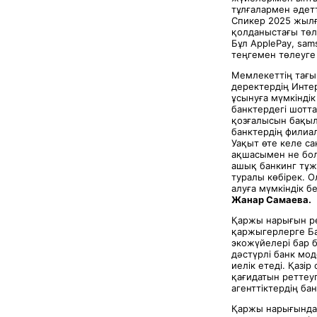
тұлғалармен әдет
Спикер 2025 жылғ
қолданыстағы төл
Бұл ApplePay, sa
теңгемен төлеуге 
Мемлекеттің тағы
деректердің Инте
ұсынуға мүмкіндік
банктердегі шотт
қозғалысын бақыл
банктердің филиал
Уақыт өте келе с
ақшасымен не бол
ашық банкинг тұж
туралы көбірек. О
алуға мүмкіндік б
Жанар Самаева.
Қаржы нарығын ре
қаржыгерлерге Ба
экожүйелері бар 
дәстүрлі банк мо
иелік етеді. Қазі
қағидатын реттеуг
агенттіктердің ба
Қаржы нарығындағ