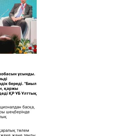
 жобасын ұсынды.
льді
ік береді. "Биыл
ен, қаржы
еді ҚР ҰБ Ұлттық
ционалдан басқа,
ары шеңберінде
рлық
ықаралық төлем
 жеке және заңды