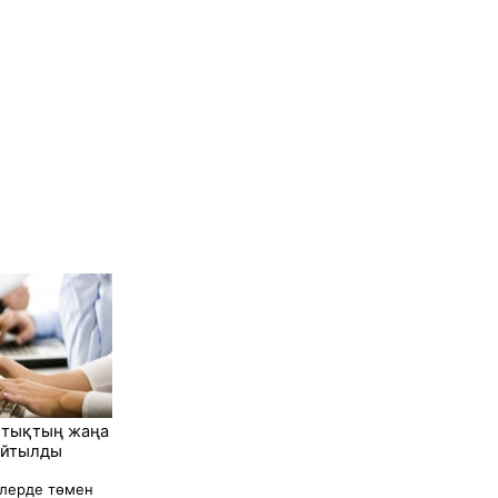
қтықтың жаңа
 айтылды
ілерде төмен