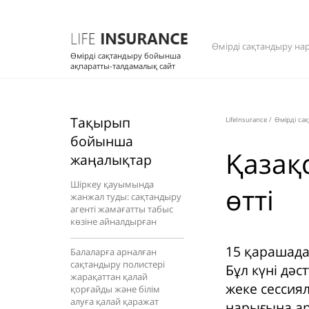
Өмірді сақтандыру на
Өмірді сақтандыру бойынша
ақпаратты-талдамалық сайт
Тақырып
LifeInsurance
/
Өмірді са
бойынша
Қазақ
жаңалықтар
Шіркеу қауымында
өтті
жанжал туды: сақтандыру
агенті жамағатты табыс
көзіне айналдырған
15 қарашада
Балаларға арналған
сақтандыру полистері
Бұл күні дәс
жарақаттан қалай
жеке сессия
қорғайды және білім
алуға қалай қаражат
нарығына ар