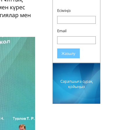
мен күрес
Есіміңіз
огиялар мен
Email
Жазылу
Сарапшыға сұрақ
қойыңыз