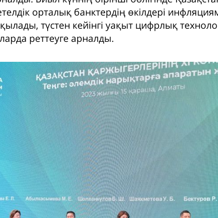
етелдік орталық банктердің өкілдері инфляция
лқылады, түстен кейінгі уақыт цифрлық технол
ларда реттеуге арналды.