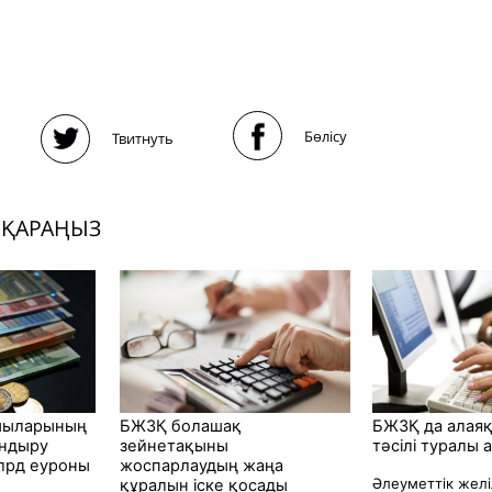
Бөлісу
Твитнуть
 ҚАРАҢЫЗ
шыларының
БЖЗҚ болашақ
БЖЗҚ да алая
андыру
зейнетақыны
тәсілі туралы
млрд еуроны
жоспарлаудың жаңа
Әлеуметтік жел
құралын іске қосады