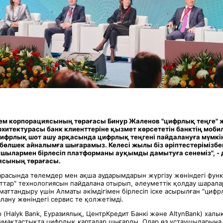
лем корпорациясының төрағасы Бинур Жаленов "цифрлық теңге"
итектурасы банк клиенттеріне қызмет көрсететін банктің моби
фрлық шот ашу арқасында цифрлық теңгені пайдалануға мүмкінд
бөлшек айналымға шығарамыз. Келесі жылы біз әріптестерімізб
шылармен бірлесіп платформаны ауқымды дамытуға сенеміз", - д
ясының төрағасы
.
расында төлемдер мен ақша аударымдарын жүргізу жөніндегі функ
рттар" технологиясын пайдалана отырып, әлеуметтік қолдау шарал
маттандыру үшін Алматы әкімдігімен бірлесіп іске асырылған "циф
лану жөніндегі сервис те қолжетімді.
 (Halyk Bank, Еуразиялық, ЦентрКредит Банкі және AltynBank) хал
мақтастықта цифрлық карталар шығарды. Олар өз ұстаушыларына