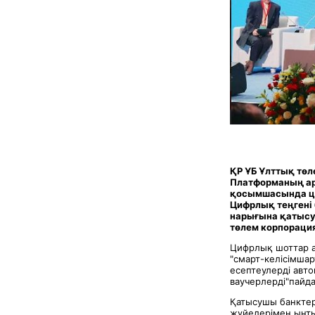
ҚР ҰБ Ұлттық тө
Платформаның арх
қосымшасында ци
Цифрлық теңгені 
нарығына қатысу
төлем корпораци
Цифрлық шоттар а
"смарт-келісімша
есептеулерді авто
ваучерлерді"пайда
Қатысушы банктер
жүйелерімен ынты