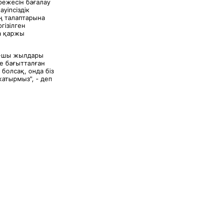
режесін бағалау
уіпсіздік
ң талаптарына
гізілген
а қаржы
00-шы жылдары
ге бағытталған
болсақ, онда біз
жатырмыз", - деп