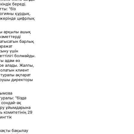
індік береді.
ы: "біз
логияны құрдық.
 жерінде цифрлық
ясы арқылы ашық
ызметтерді
 қатысатын барлық
аражат
сыну үшін
ттілігі болмайды.
ғы адам өз
ре алады. Жалпы,
болатын клиент
 туралы ақпарат
қарушы директоры
сымова
уралы: "бізде
 сондай-ақ
қару ұйымдарына
ь комитетінің 29
ингтік
ұрақты бақылау