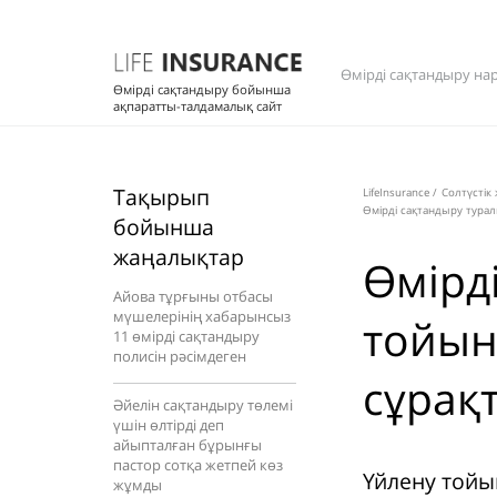
Өмірді сақтандыру на
Өмірді сақтандыру бойынша
ақпаратты-талдамалық сайт
Тақырып
LifeInsurance
/
Солтүстік
Өмірді сақтандыру тура
бойынша
жаңалықтар
Өмірд
Айова тұрғыны отбасы
мүшелерінің хабарынсыз
тойын
11 өмірді сақтандыру
полисін рәсімдеген
сұрақ
Әйелін сақтандыру төлемі
үшін өлтірді деп
айыпталған бұрынғы
пастор сотқа жетпей көз
Үйлену тойы
жұмды