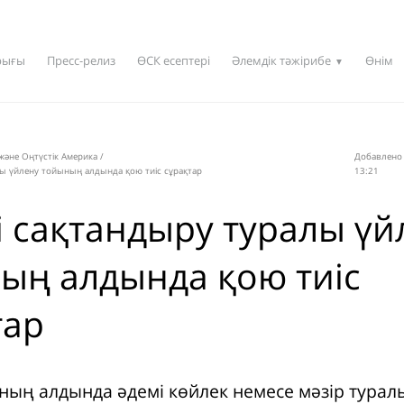
рығы
Пресс-релиз
ӨСК есептері
Әлемдік тәжірибе
Өнім
▼
 және Оңтүстік Америка
/
Добавлено 
лы үйлену тойының алдында қою тиіс сұрақтар
13:21
і сақтандыру туралы үй
ың алдында қою тиіс
тар
ның алдында әдемі көйлек немесе мәзір туралы