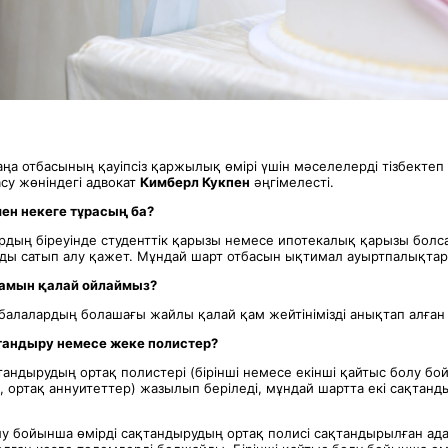
жаңа отбасының қауіпсіз қаржылық өмірі үшін мәселелерді тізбектеп
су жөніндегі адвокат
Кимберл Кукпен
әңгімелесті.
ен некеге тұрасың ба
?
рдың біреуінде студенттік қарызы немесе ипотекалық қарызы болса
уды сатып алу қажет. Мұндай шарт отбасын ықтимал ауыртпалықтар
қамын қалай ойлаймыз?
 балалардың болашағы жайлы қалай қам жейтінімізді анықтап алған
тандыру немесе жеке полистер
?
тандырудың ортақ полистері (бірінші немесе екінші қайтыс болу б
, ортақ аннуитеттер) жазылып беріледі, мұндай шартта екі сақтан
олу бойынша өмірді сақтандырудың ортақ полисі сақтандырылған ад