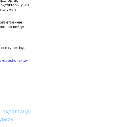
ірді ортақ
ақсаттары үшін
п алумен
ріп өткеннің
нде, ал кейде
ыз ету ретінде
e-questions-to-
нақталғанды
ндыру