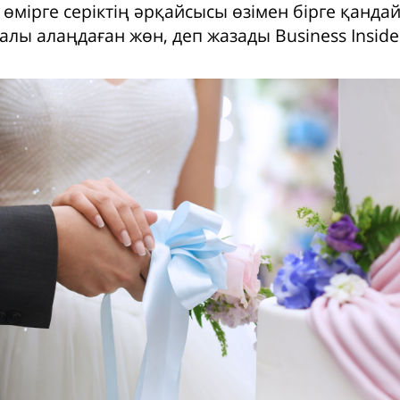
өмірге серіктің әрқайсысы өзімен бірге қандай
лы алаңдаған жөн, деп жазады Business Inside