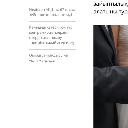
зайыптылық 
Неліктен АҚШ-та 67 жаста
алатыны тура
зейнетке шыққан тиімді
Канадада қатерлі ісік түрі
мен ремиссия мерзімі
өмірді сақтандыру
тарифіне қалай әсер етеді
Өмірді сақтандыру не
үшін маңызды