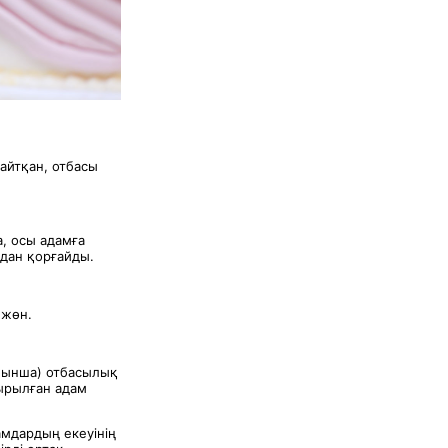
 айтқан, отбасы
, осы адамға
дан қорғайды.
 жөн.
ойынша) отбасылық
дырылған адам
амдардың екеуінің