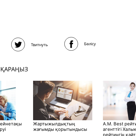
Бөлісу
Твитнуть
 ҚАРАҢЫЗ
зейнетақы
Жартыжылдықтың
A.M. Best рейт
руі
жағымды қорытындысы
агенттігі Халык
рейтингін қайт