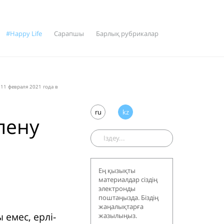
#Happy Life
Сарапшы
Барлық рубрикалар
11 февраля 2021 года в
ru
kz
лену
Ең қызықты
материалдар сіздің
электронды
поштаңызда. Біздің
жаңалықтарға
 емес, ерлі-
жазылыңыз.