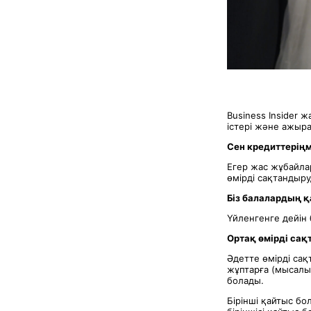
Business Insider 
істері және ажыра
Сен кредиттеріңм
Егер жас жұбайла
өмірді сақтандыр
Біз балалардың 
Үйленгенге дейін
Ортақ өмірді сақ
Әдетте өмірді сақ
жұптарға (мысалы
болады.
Бірінші қайтыс б