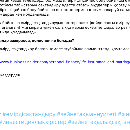
болған кезде төлемдерді болжайды. Бірінші қайтыс болу бойынша өм
отбасы табыстарын сақтандыру әдетте отбасы мүдделерін қорғау м
бірінші қайтыс болу бойынша ескертпелермен қосымшалар үй саты
імдерде кең қолданылады.
у бойынша өмірді сақтандырудың ортақ полисі (кейде соңғы өмір сү
 аталатын) жиі мұраға үлкен салыққа қарсы ескертпе шаралар реті
тінде қолданылады.
ылар ажырасса, полиспен не болады
?
 өмірді сақтандыру балаға немесе жұбайына алименттерді қамтамас
/www.businessinsider.com/personal-finance/life-insurance-and-marriag
ккөздерден
у
#өмірдісақтандыру
#зейнетақыаннуитеті
#жи
#инвестициялықкірістер
#зейнетақылықсақта