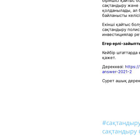
біріншісі қайтыс 
сақтандыру және 
қолданылады, ал 
байланысты келіс
Екінші қайтыс бол
сақтандыру полисі
инвестициялар ре
Егер ерлі-зайыпт
Кейбір штаттарда
қажет.
Дереккөзі:
https:/
answer-2021-2
Сурет ашық дере
#сақтандыр
сақтандыру