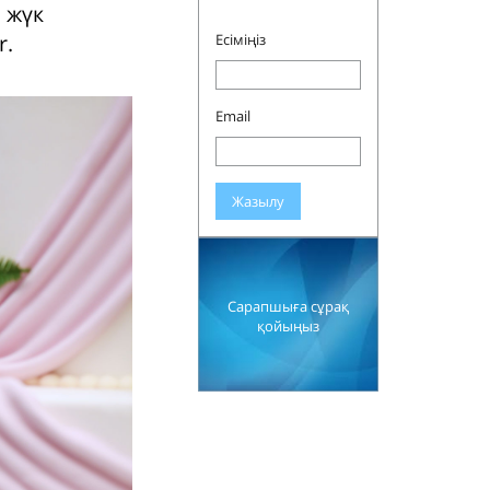
 жүк
r.
Есіміңіз
Email
Жазылу
Сарапшыға сұрақ
қойыңыз