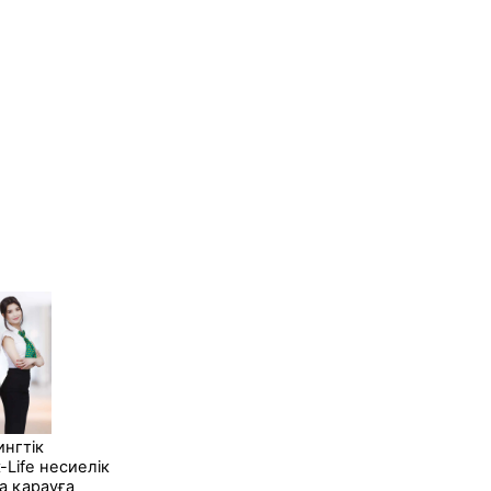
ингтік
-Life несиелік
а қарауға