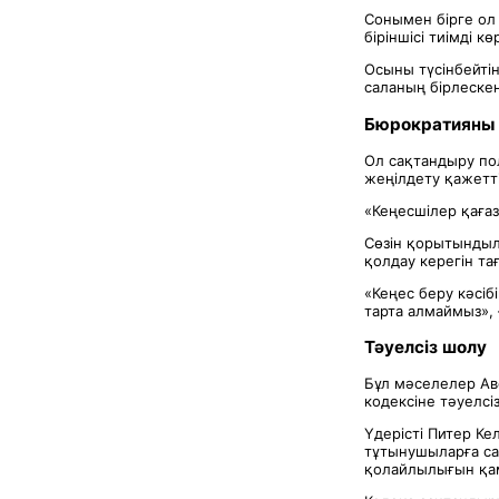
Сонымен бірге ол
біріншісі тиімді к
Осыны түсінбейтін
саланың бірлеске
Бюрократияны 
Ол сақтандыру пол
жеңілдету қажеттіг
«Кеңесшілер қағаз
Сөзін қорытындыл
қолдау керегін та
«Кеңес беру кәсіб
тарта алмаймыз», 
Тәуелсіз шолу
Бұл мәселелер Ав
кодексіне тәуелсі
Үдерісті Питер Ке
тұтынушыларға са
қолайлылығын қам