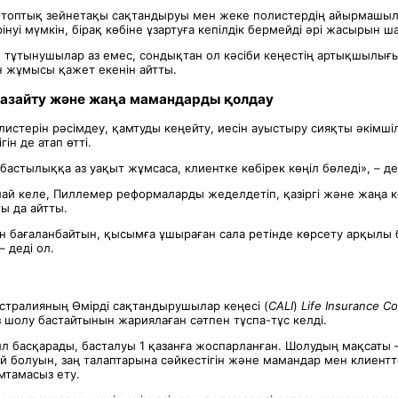
 топтық зейнетақы сақтандыруы мен жеке полистердің айырмашы
өрінуі мүмкін, бірақ көбіне ұзартуға кепілдік бермейді әрі жасырын ш
 тұтынушылар аз емес, сондықтан ол кәсіби кеңестің артықшылығын
н жұмысы қажет екенін айтты.
азайту және жаңа мамандарды қолдау
истерін рәсімдеу, қамтуды кеңейту, иесін ауыстыру сияқты әкімшіл
ін де атап өтті.
бастылыққа аз уақыт жұмсаса, клиентке көбірек көңіл бөледі», – де
ай келе, Пиллемер реформаларды жеделдетіп, қазіргі және жаңа к
ғы да айтты.
ін бағаланбайтын, қысымға ұшыраған сала ретінде көрсету арқылы 
– деді ол.
стралияның Өмірді сақтандырушылар кеңесі (
CALI
)
Life Insurance Co
з шолу бастайтынын жариялаған сәтпен тұспа-тұс келді.
лл басқарады, басталуы 1 қазанға жоспарланған. Шолудың мақсаты – 
й болуын, заң талаптарына сәйкестігін және мамандар мен клиентт
тамасыз ету.