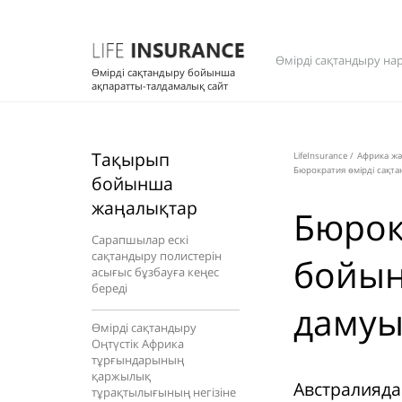
Өмірді сақтандыру на
Өмірді сақтандыру бойынша
ақпаратты-талдамалық сайт
Тақырып
LifeInsurance
/
Африка жә
Бюрократия өмірді сақт
бойынша
жаңалықтар
Бюрок
Сарапшылар ескі
сақтандыру полистерін
бойын
асығыс бұзбауға кеңес
береді
дамуы
Өмірді сақтандыру
Оңтүстік Африка
тұрғындарының
қаржылық
Австралияда
тұрақтылығының негізіне