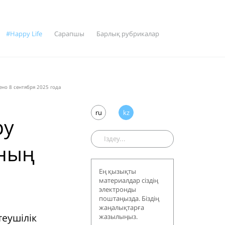
#Happy Life
Сарапшы
Барлық рубрикалар
но 8 сентября 2025 года
ru
kz
ру
ының
Ең қызықты
материалдар сіздің
электронды
поштаңызда. Біздің
жаңалықтарға
еушілік
жазылыңыз.