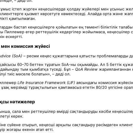
леді», – деді ол.
ұмыс істеп жүрген кеңесшілерде қолдау жүйелері мен ұсыныс жел
 клиенттерге қызмет көрсетуге көмектеседі. Алайда орта және жап
лікті қамтылмаған.
ардан бастап кеңесшілерге қойылатын ең төменгі біліктілік талабы 
ы Пиллемер егер реттеушілік кедергілер жойылмаса, кеңесшілер с
ін ескертті.
 мен комиссия жүйесі
Advice (SoA)
– ресми кеңес құжаттарына қатысты проблемаларды да
қайсысы 60–70 беттен тұратын SoA-ны оқымайды. Ал 5 беттік құжа
 дайындау тым қымбатқа түседі. Бұл –
QoA Review
жарияланғаннан 
луі тиіс мәселе болатын», – деді ол.
Пиллемер
Life Insurance Framework (LIF)
аясындағы комиссия жүйесін
 ұзақ мерзімді тұрақтылығын қамтамасыз ететін 80/20 үлгісіне ора
ақсы нәтижелер
ынша, сала мен реттеушілер өмірді сақтандыруды кәсіби кеңесшіл
летуі керек.
іне сүйене отырып, кеңесші арқылы сақтандыру рәсімдеген клиент
р жоғары екенін атап өтті.