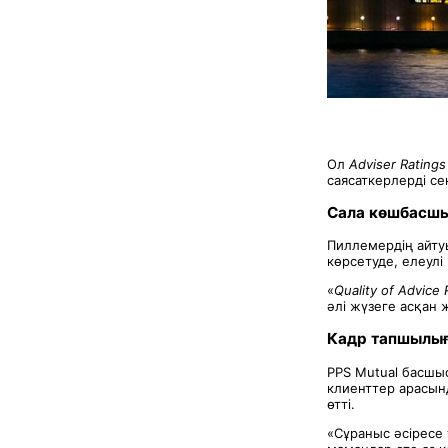
Ол
Adviser Ratings
саясаткерлерді с
Сала көшбасшы
Пиллемердің айтуы
көрсетуде, елеул
«
Quality of Advice
әлі жүзеге асқан 
Кадр тапшылығ
PPS Mutual басшыс
клиенттер арасын
өтті.
«Сұраныс әсіресе 