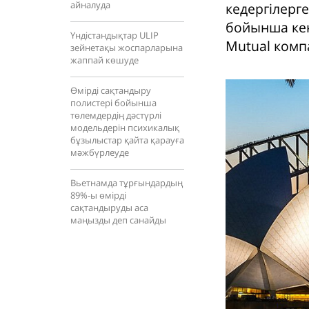
айналуда
кедергілерге
бойынша кең
Үндістандықтар ULIP
Mutual комп
зейнетақы жоспарларына
жаппай көшуде
Өмірді сақтандыру
полистері бойынша
төлемдердің дәстүрлі
модельдерін психикалық
бұзылыстар қайта қарауға
мәжбүрлеуде
Вьетнамда тұрғындардың
89%-ы өмірді
сақтандыруды аса
маңызды деп санайды