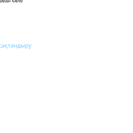
дарды қарау
сақтандыру