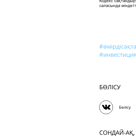
Кодекс сақтандыр
саласында міндетт
#өмірдісақ
#инвестиция
БӨЛІСУ
Бөлісу
СОНДАЙ-АҚ,