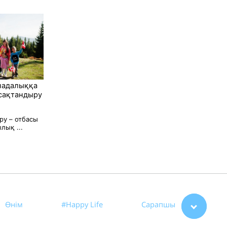
надалыққа
 сақтандыру
ру – отбасы
лық ...
Өнім
#Happy Life
Сарапшы