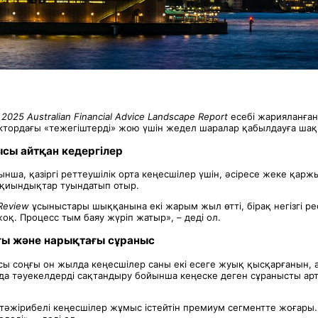
 2025 Australian Financial Advice Landscape Report
есебі жарияланған
ектордағы «тежегіштерді» жою үшін жедел шаралар қабылдауға ша
сы айтқан кедергілер
нша, қазіргі реттеушілік орта кеңесшілер үшін, әсіресе жеке қар
і қиындықтар туындатып отыр.
 Review
ұсыныстары шыққанына екі жарым жыл өтті, бірақ негізгі р
жоқ. Процесс тым баяу жүріп жатыр», – деді ол.
ы және нарықтағы сұраныс
ы соңғы он жылда кеңесшілер саны екі есеге жуық қысқарғанын, ал
да тәуекелдерді сақтандыру бойынша кеңеске деген сұранысты ар
тәжірибелі кеңесшілер жұмыс істейтін премиум сегментте жоғары.