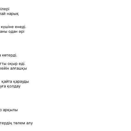
ілері
пай нарық
күшіне енеді.
аны одан әрі
 көтерді.
тты оқыр еді.
кейін алғашқы
 қайта қарауды
луға қолдау
ер арқылы
тердің төлем алу