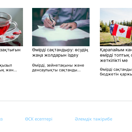
ұзақтығын
Өмірді сақтандыру: өсудің
Қарапайым ка
жаңа жолдарын іздеу
өмірді топтық
жеткілікті ме
 қызыл
Өмірді, зейнетақыны және
Өмірді сақтанды
қ жән...
денсаулықты сақтанды...
бюджетін қаржы
из
ӨСК есептері
Әлемдік тәжірибе