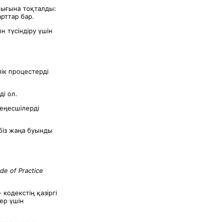
лығына тоқталды:
арттар бар.
 түсіндіру үшін
ік процестерді
ді ол.
еңесшілерді
біз жаңа буынды
de of Practice
кодекстің қазіргі
ер үшін