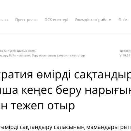
рығы
Пресс-релиз
ӨСК есептері
Әлемдік тәжірибе
Өнім
▼
не Оңтүстік-Шығыс Азия
/
Добавле
андыру бойынша кеңес беру нарығының дамуын тежеп отыр
в 10:01
ратия өмірді сақтанды
ша кеңес беру нарығ
н тежеп отыр
 өмірді сақтандыру саласының мамандары ретт