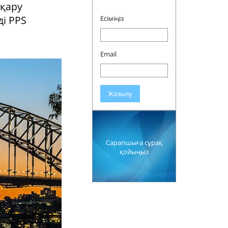
сқару
ді PPS
Есіміңіз
Email
Жазылу
Сарапшыға сұрақ
қойыңыз