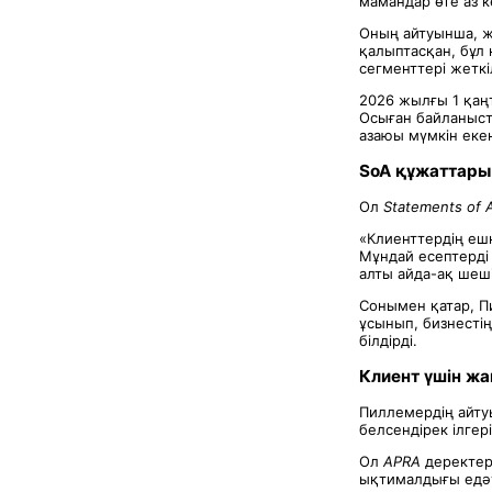
мамандар өте аз ке
Оның айтуынша, ж
қалыптасқан, бұл
сегменттері жеткі
2026 жылғы 1 қаңт
Осыған байланыст
азаюы мүмкін екен
SoA құжаттары
Ол
Statements of 
«Клиенттердің еш
Мұндай есептерді
алты айда-ақ шеші
Сонымен қатар, 
ұсынып, бизнестің
білдірді.
Клиент үшін ж
Пиллемердің айту
белсендірек ілгері
Ол
APRA
деректер
ықтималдығы едәуі