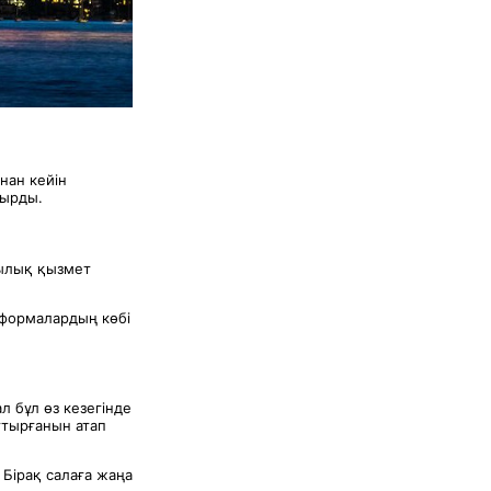
нан кейін
қырды.
жылық қызмет
еформалардың көбі
 бұл өз кезегінде
ттырғанын атап
 Бірақ салаға жаңа