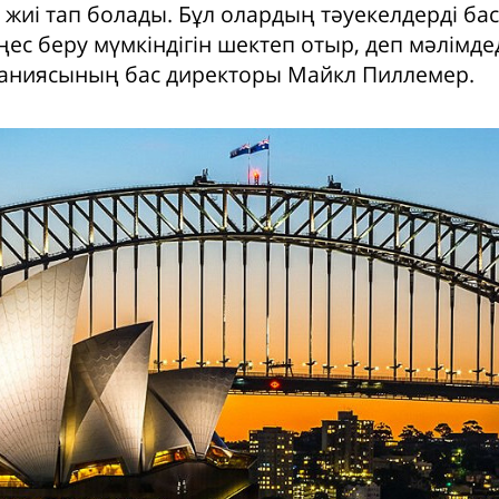
 жиі тап болады. Бұл олардың тәуекелдерді ба
ес беру мүмкіндігін шектеп отыр, деп мәлімде
аниясының бас директоры Майкл Пиллемер.