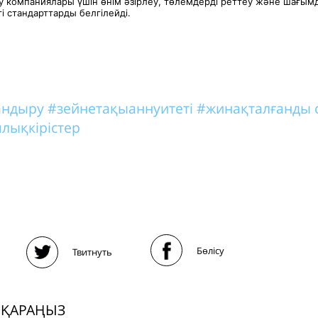
у компаниялары үшін өнім әзірлеу, төлемдерді реттеу және шағым
і стандарттарды белгілейді.
тандыру
#зейнетақыаннуитеті
#жинақталғанды 
лықкірістер
Бөлісу
Твитнуть
 ҚАРАҢЫЗ