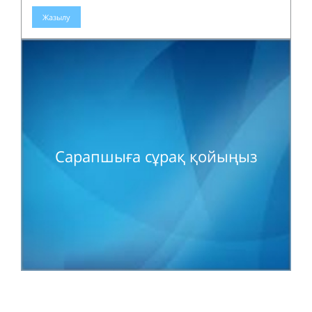
Жазылу
Сарапшыға сұрақ қойыңыз