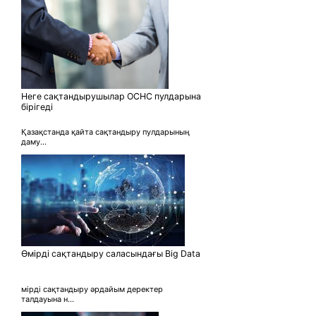
Неге сақтандырушылар ОСНС пулдарына
бірігеді
Қазақстанда қайта сақтандыру пулдарының
даму...
Өмірді сақтандыру саласындағы Big Data
мірді сақтандыру әрдайым деректер
талдауына н...