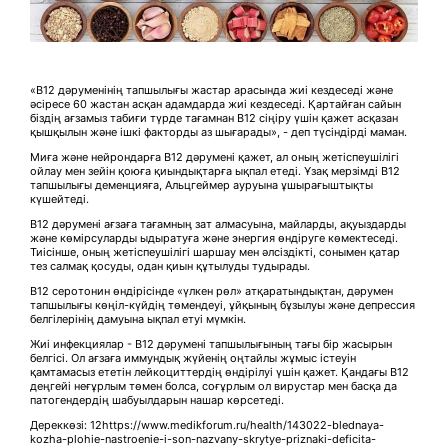
«В12 дәруменінің тапшылығы жастар арасында жиі кездеседі және
әсіресе 60 жастан асқан адамдарда жиі кездеседі. Қартайған сайын
біздің ағзамыз табиғи түрде тағамнан В12 сіңіру үшін қажет асқазан
қышқылын және ішкі факторды аз шығарады», - деп түсіндірді маман.
Миға және нейрондарға В12 дәрумені қажет, ал оның жетіспеушілігі
ойлау мен зейін қоюға қиындықтарға ықпал етеді. Ұзақ мерзімді В12
тапшылығы деменцияға, Альцгеймер ауруына ұшырағыштықты
күшейтеді.
В12 дәрумені ағзаға тағамның зат алмасуына, майларды, ақуыздарды
және көмірсуларды ыдыратуға және энергия өндіруге көмектеседі.
Тиісінше, оның жетіспеушілігі шаршау мен әлсіздікті, сонымен қатар
тез салмақ қосуды, одан қиын құтылуды тудырады.
В12 серотонин өндірісінде «үлкен рөл» атқаратындықтан, дәрумен
тапшылығы көңіл-күйдің төмендеуі, ұйқының бұзылуы және депрессия
белгілерінің дамуына ықпал етуі мүмкін.
Жиі инфекциялар - В12 дәрумені тапшылығының тағы бір жасырын
белгісі. Ол ағзаға иммундық жүйенің оңтайлы жұмыс істеуін
қамтамасыз ететін лейкоциттердің өндірілуі үшін қажет. Қандағы В12
деңгейі неғұрлым төмен болса, соғұрлым ол вирустар мен басқа да
патогендердің шабуылдарын нашар көрсетеді.
Дереккөзі: 12https://www.medikforum.ru/health/143022-blednaya-
kozha-plohie-nastroenie-i-son-nazvany-skrytye-priznaki-deficita-