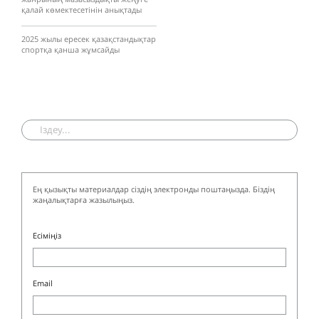
қалай көмектесетінін анықтады
2025 жылы ересек қазақстандықтар
спортқа қанша жұмсайды
Ең қызықты материалдар сіздің электронды поштаңызда. Біздің
жаңалықтарға жазылыңыз.
Есіміңіз
Email