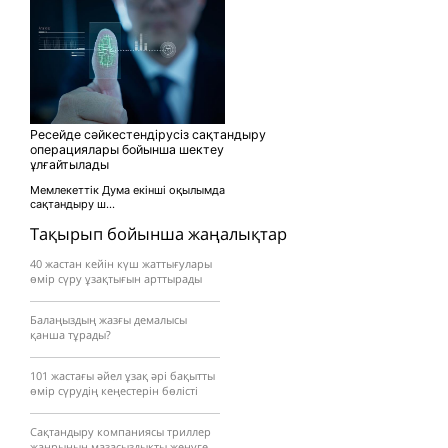
Ресейде сәйкестендірусіз сақтандыру
операциялары бойынша шектеу
ұлғайтылады
Мемлекеттік Дума екінші оқылымда
сақтандыру ш...
Тақырып бойынша жаңалықтар
40 жастан кейін күш жаттығулары
өмір сүру ұзақтығын арттырады
Балаңыздың жазғы демалысы
қанша тұрады?
101 жастағы әйел ұзақ әрі бақытты
өмір сүрудің кеңестерін бөлісті
Сақтандыру компаниясы триллер
жанрының мазасыздықты жеңуге