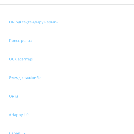
Өмірді сақтандыру нарығы
Пресс-релиз
ӨСК есептері
Әлемдік тәжірибе
Өнім
#Happy Life
Сарапшы