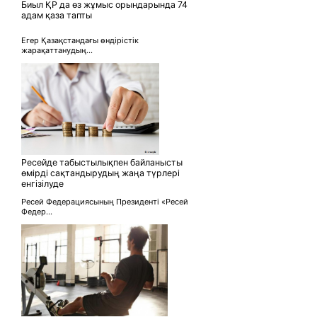
Биыл ҚР да өз жұмыс орындарында 74
адам қаза тапты
Егер Қазақстандағы өндірістік
жарақаттанудың...
Ресейде табыстылықпен байланысты
өмірді сақтандырудың жаңа түрлері
енгізілуде
Ресей Федерациясының Президенті «Ресей
Федер...