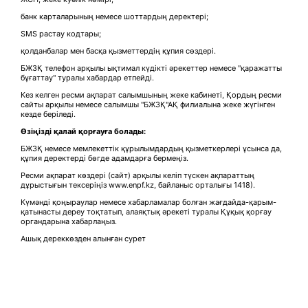
банк карталарының немесе шоттардың деректері;
SMS растау кодтары;
қолданбалар мен басқа қызметтердің құпия сөздері.
БЖЗҚ телефон арқылы ықтимал күдікті әрекеттер немесе "қаражатты
бұғаттау" туралы хабардар етпейді.
Кез келген ресми ақпарат салымшының жеке кабинеті, Қордың ресми
сайты арқылы немесе салымшы "БЖЗҚ"АҚ филиалына жеке жүгінген
кезде беріледі.
Өзіңізді қалай қорғауға болады:
БЖЗҚ немесе мемлекеттік құрылымдардың қызметкерлері ұсынса да,
құпия деректерді бөгде адамдарға бермеңіз.
Ресми ақпарат көздері (сайт) арқылы келіп түскен ақпараттың
дұрыстығын тексеріңіз www.enpf.kz, байланыс орталығы 1418).
Күмәнді қоңыраулар немесе хабарламалар болған жағдайда-қарым-
қатынасты дереу тоқтатып, алаяқтық әрекеті туралы Құқық қорғау
органдарына хабарлаңыз.
Ашық дереккөзден алынған сурет