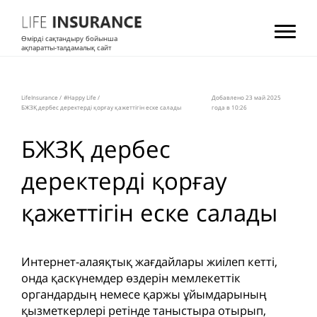
Өмірді сақтандыру бойынша
ақпаратты-талдамалық сайт
LifeInsurance
/
#Happy Life
/
Добавлено 23 май 2025
БЖЗҚ дербес деректерді қорғау қажеттігін еске салады
года в 10:26
БЖЗҚ дербес
деректерді қорғау
қажеттігін еске салады
Интернет-алаяқтық жағдайлары жиілеп кетті,
онда қаскүнемдер өздерін мемлекеттік
органдардың немесе қаржы ұйымдарының
қызметкерлері ретінде таныстыра отырып,