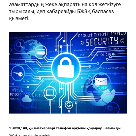
азаматтардың жеке ақпаратына қол жеткізуге
тырысады, деп хабарлайды БЖЗҚ баспасөз
қызметі.
"
БЖЗҚ" АҚ қызметкерлері телефон арқылы қоңырау шалмайды:
ЖСН, жеке куәлік нөмірі;