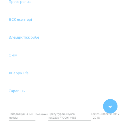
Пресс-релиз
ӨСК есептері
Әлемдік тәжірибе
Өнім
#Happy Life
Сарапшы
Пайдаланушының
Тіркеу туралы куәлік
LifeInsurance © 2017
Байланыс
келісімі
№KZ53VPY00014983
- 2018