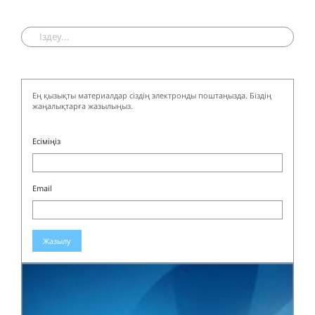
Ең қызықты материалдар сіздің электронды поштаңызда. Біздің
жаңалықтарға жазылыңыз.
Есіміңіз
Email
Жазылу