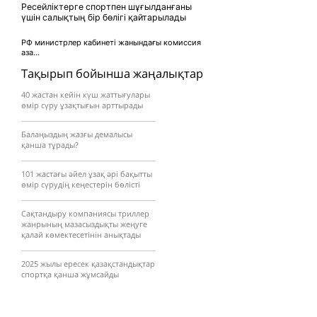
Ресейліктерге спортпен шұғылданғаны
үшін салықтың бір бөлігі қайтарылады
РФ министрлер кабинеті жанындағы комиссия
аза...
Тақырып бойынша жаңалықтар
40 жастан кейін күш жаттығулары
өмір сүру ұзақтығын арттырады
Балаңыздың жазғы демалысы
қанша тұрады?
101 жастағы әйел ұзақ әрі бақытты
өмір сүрудің кеңестерін бөлісті
Сақтандыру компаниясы триллер
жанрының мазасыздықты жеңуге
қалай көмектесетінін анықтады
2025 жылы ересек қазақстандықтар
спортқа қанша жұмсайды