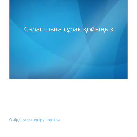
Сарапшыға сұрақ қойыңыз
Өмірді сақтандыру нарығы