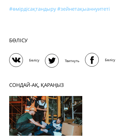
#өмірдісақтандыру
#зейнетақыаннуитеті
БӨЛІСУ
Бөлісу
Бөлісу
Твитнуть
СОНДАЙ-АҚ, ҚАРАҢЫЗ