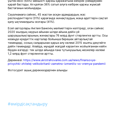
үштен екісі (64%) меншікті қаржы қаражатына көбірек үнемдеумен
қарай бастады. Ал қалған 36% сатып алуға көбірек қаржы жұмсай
бастағанын мойындады.
Сауалнамаға сәйкес, 45 жастан асқан адамдардың жас
респонденттерге (31%) қарағанда жинақтаудың жаңа әдеттерін сақтап
қалу ықтималдығы жоғары (41%).
Есеп авторлары Англия Банкінің мәліметтерін келтіреді, оған сәйкес
2020 жылдың наурыз айынан шілде айына дейін үй
шаруашылықтарының жинақтары 76 млрд фунт стерлингке артты. Осы
кезеңде кредиттік карталар бойынша берешек айтарлықтай
төмендеді, соның салдарынан қарыз алу көлемі 2015 жылғы деңгейге
дейін төмендеді. Алайда, мұндай жағдай карантин жойылғаннан кейін
бірден өзгерді: тек шілде айында ғана тұтынушылық несиелер көлемі
1,2 млрд фунт стерлингке артты.
Дереккөзі:
https://www.ukrstrahovanie.com.ua/news/finansovye-
privychki-zhitelej-velikobritanii-zametno-izmenilis-vo-vremya-pandemii
Фотосурет ашық дереккөздерінен алынды
#өмірдісақтандыру