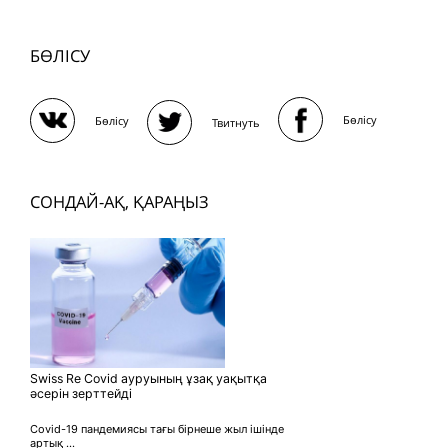
БӨЛІСУ
Бөлісу
Бөлісу
Твитнуть
СОНДАЙ-АҚ, ҚАРАҢЫЗ
Swiss Re Covid ауруының ұзақ уақытқа
әсерін зерттейді
Covid-19 пандемиясы тағы бірнеше жыл ішінде
артық ...