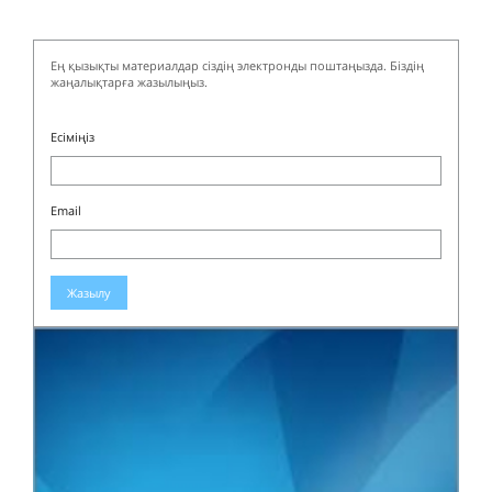
Ең қызықты материалдар сіздің электронды поштаңызда. Біздің
жаңалықтарға жазылыңыз.
Есіміңіз
Email
Жазылу