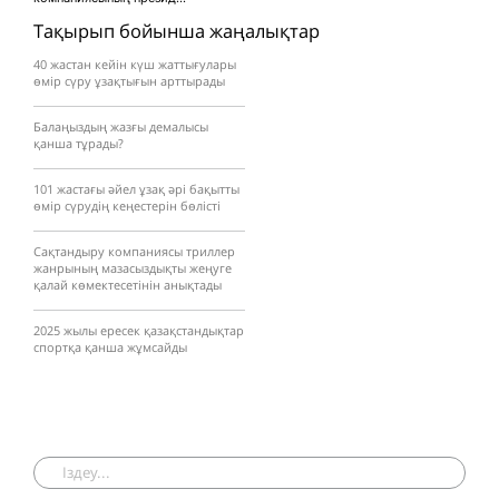
Тақырып бойынша жаңалықтар
40 жастан кейін күш жаттығулары
өмір сүру ұзақтығын арттырады
Балаңыздың жазғы демалысы
қанша тұрады?
101 жастағы әйел ұзақ әрі бақытты
өмір сүрудің кеңестерін бөлісті
Сақтандыру компаниясы триллер
жанрының мазасыздықты жеңуге
қалай көмектесетінін анықтады
2025 жылы ересек қазақстандықтар
спортқа қанша жұмсайды