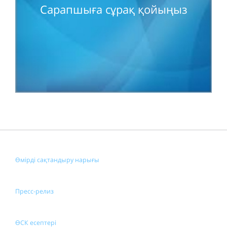
Сарапшыға сұрақ қойыңыз
Өмірді сақтандыру нарығы
Пресс-релиз
ӨСК есептері