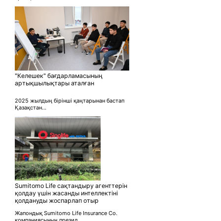
"Келешек" бағдарламасының
артықшылықтары аталған
2025 жылдың бірінші қаңтарынан бастап
Қазақстан...
Sumitomo Life сақтандыру агенттерін
қолдау үшін жасанды интеллектіні
қолдануды жоспарлап отыр
Жапондық Sumitomo Life Insurance Co.
компаниясының презид...