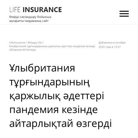
Өмірді сақтандыру бойынша
ақпаратты-талдамалық сайт
LifeInsurance
/
#Happy Life
/
Добавлено 6 октября
Ұлыбритания тұрғындарының қаржылық әдеттері пандемия кезінде
2020 года в 13:57
айтарлықтай өзгерді
Ұлыбритания
тұрғындарының
қаржылық әдеттері
пандемия кезінде
айтарлықтай өзгерді