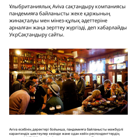
Ұлыбританиялық Aviva сақтандыру компаниясы
пандемияға байланысты жеке қаржының
жинақталуы мен мінез-құлық әдеттеріне
арналған жаңа зерттеу жүргізді, деп хабарлайды
УкрСақтандыру сайты.
Aviva есебінің деректері бойынша, пандемияға байланысты мәжбүрлі
карантиндік шектеулер кезінде және одан кейін респонденттердің