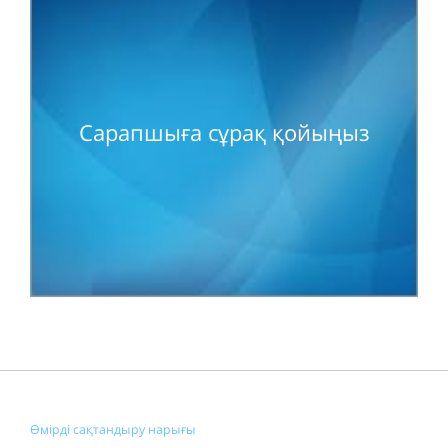
Сарапшыға сұрақ қойыңыз
Өмірді сақтандыру нарығы