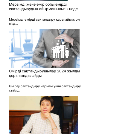
Мерзімді және өмір бойы өмірді
сақтандырудың айырмашылығы неде
Мерзімді өмірді сақтандыру қарапайым: ол
сізд...
Өмірді сақтандырушылар 2024 жылды
қорытындылайды
Өмірді сақтандыру нарығы үшін сақтандыру
сыйл...