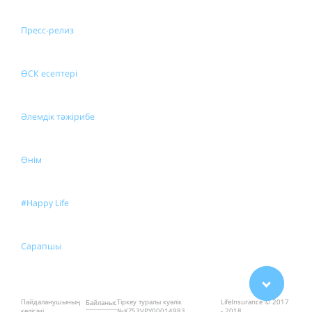
Пресс-релиз
ӨСК есептері
Әлемдік тәжірибе
Өнім
#Happy Life
Сарапшы
Пайдаланушының
Тіркеу туралы куәлік
LifeInsurance © 2017
Байланыс
келісімі
№KZ53VPY00014983
- 2018