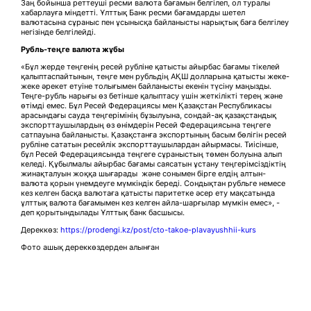
Заң бойынша реттеуші ресми валюта бағамын белгілеп, ол туралы
хабарлауға міндетті. Ұлттық Банк ресми бағамдарды шетел
валютасына сұраныс пен ұсынысқа байланысты нарықтық баға белгілеу
негізінде белгілейді.
Рубль-теңге
в
алюта жұбы
«Бұл жерде теңгенің ресей рубліне қатысты айырбас бағамы тікелей
қалыптаспайтынын, теңге мен рубльдің АҚШ долларына қатысты жеке-
жеке әрекет етуіне толығымен байланысты екенін түсіну маңызды.
Теңге-рубль нарығы өз бетінше қалыптасу үшін жеткілікті терең және
өтімді емес. Бұл Ресей Федерациясы мен Қазақстан Республикасы
арасындағы сауда теңгерімінің бұзылуына, сондай-ақ қазақстандық
экспорттаушылардың өз өнімдерін Ресей Федерациясына теңгеге
сатпауына байланысты. Қазақстанға экспортының басым бөлігін ресей
рубліне сататын ресейлік экспорттаушылардан айырмасы. Тиісінше,
бұл Ресей Федерациясында теңгеге сұраныстың төмен болуына алып
келеді. Құбылмалы айырбас бағамы саясатын ұстану теңгерімсіздіктің
жинақталуын жоққа шығарады және сонымен бірге елдің алтын-
валюта қорын үнемдеуге мүмкіндік береді. Сондықтан рубльге немесе
кез келген басқа валютаға қатысты паритетке әсер ету мақсатында
ұлттық валюта бағамымен кез келген айла-шарғылар мүмкін емес», -
деп қорытындылады Ұлттық банк басшысы.
Дереккөз:
https://prodengi.kz/post/cto-takoe-plavayushhii-kurs
Фото ашық дереккөздерден алынған