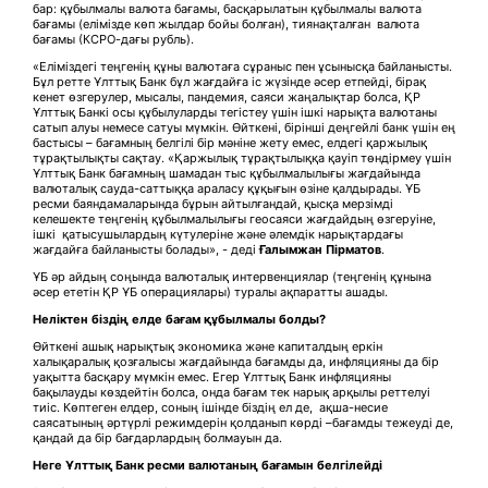
бар: құбылмалы валюта бағамы, басқарылатын құбылмалы валюта
бағамы (елімізде көп жылдар бойы болған), тиянақталған валюта
бағамы (КСРО-дағы рубль).
«Еліміздегі теңгенің құны валютаға сұраныс пен ұсынысқа байланысты.
Бұл ретте Ұлттық Банк бұл жағдайға іс жүзінде әсер етпейді, бірақ
кенет өзгерулер, мысалы, пандемия, саяси жаңалықтар болса, ҚР
Ұлттық Банкі осы құбылуларды тегістеу үшін ішкі нарықта валютаны
сатып алуы немесе сатуы мүмкін. Өйткені, бірінші деңгейлі банк үшін ең
бастысы – бағамның белгілі бір мәніне жету емес, елдегі қаржылық
тұрақтылықты сақтау. «Қаржылық тұрақтылыққа қауіп төндірмеу үшін
Ұлттық Банк бағамның шамадан тыс құбылмалылығы жағдайында
валюталық сауда-саттыққа араласу құқығын өзіне қалдырады. ҰБ
ресми баяндамаларында бұрын айтылғандай, қысқа мерзімді
келешекте теңгенің құбылмалылығы геосаяси жағдайдың өзгеруіне,
ішкі қатысушылардың күтулеріне және әлемдік нарықтардағы
жағдайға байланысты болады», - деді
Ғалымжан Пірматов
.
ҰБ әр айдың соңында валюталық интервенциялар (теңгенің құнына
әсер ететін ҚР ҰБ операциялары) туралы ақпаратты ашады.
Неліктен біздің елде бағам құбылмалы болды?
Өйткені ашық нарықтық экономика және капиталдың еркін
халықаралық қозғалысы жағдайында бағамды да, инфляцияны да бір
уақытта басқару мүмкін емес. Егер Ұлттық Банк инфляцияны
бақылауды көздейтін болса, онда бағам тек нарық арқылы реттелуі
тиіс. Көптеген елдер, соның ішінде біздің ел де, ақша-несие
саясатының әртүрлі режимдерін қолданып көрді –бағамды тежеуді ​​де,
қандай да бір бағдарлардың болмауын да.
Неге Ұлттық Банк ресми валютаның бағамын белгілейді