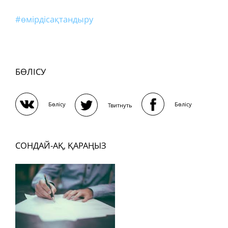
#өмірдісақтандыру
БӨЛІСУ
Бөлісу
Бөлісу
Твитнуть
СОНДАЙ-АҚ, ҚАРАҢЫЗ