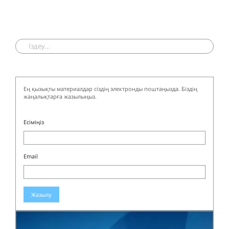
Ең қызықты материалдар сіздің электронды поштаңызда. Біздің
жаңалықтарға жазылыңыз.
Есіміңіз
Email
Жазылу