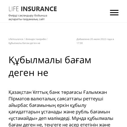
Өмірді сақтандыру бойынша
ақпаратты-талдамалық сайт
LifeInsurance
/
Әлемдік тәжірибе
/
Добавлено 20 июля 2022 года в
Құбылмалы бағам деген не
17:30
Құбылмалы бағам
деген не
Қазақстан Ұлттық банк төрағасы Ғалымжан
Пірматов валюталық саясаттағы реттеуші
айырбас бағамының еркін құбылу
қағидаттарын ұстанады және рубль бағамын
«ұстамайды» деп мәлімдеді. Мұнда құбылмалы
бағам деген не, теңгеге не әсер ететінін және