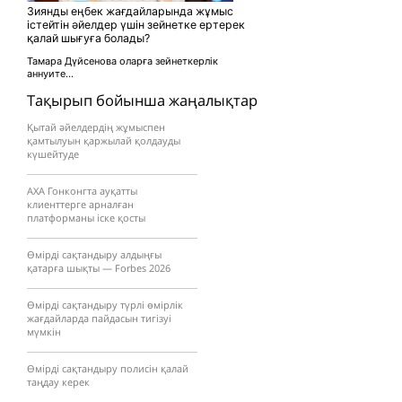
Зиянды еңбек жағдайларында жұмыс
істейтін әйелдер үшін зейнетке ертерек
қалай шығуға болады?
Тамара Дүйсенова оларға зейнеткерлік
аннуите...
Тақырып бойынша жаңалықтар
Қытай әйелдердің жұмыспен
қамтылуын қаржылай қолдауды
күшейтуде
AXA Гонконгта ауқатты
клиенттерге арналған
платформаны іске қосты
Өмірді сақтандыру алдыңғы
қатарға шықты — Forbes 2026
Өмірді сақтандыру түрлі өмірлік
жағдайларда пайдасын тигізуі
мүмкін
Өмірді сақтандыру полисін қалай
таңдау керек