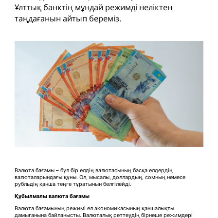
Ұлттық банктің мұндай режимді неліктен
таңдағанын айтып береміз.
Валюта бағамы – бұл бір елдің валютасының басқа елдердің
валюталарындағы құны. Ол, мысалы, доллардың, сомның немесе
рубльдің қанша теңге тұратынын белгілейді.
Құбылмалы валюта бағамы
Валюта бағамының режимі ел экономикасының қаншалықты
дамығанына байланысты. Валюталық реттеудің бірнеше режимдері