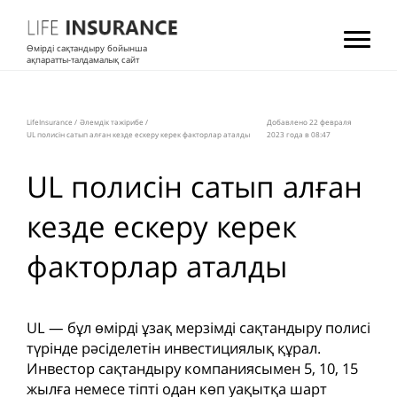
Өмірді сақтандыру бойынша
ақпаратты-талдамалық сайт
LifeInsurance
/
Әлемдік тәжірибе
/
Добавлено 22 февраля
UL полисін сатып алған кезде ескеру керек факторлар аталды
2023 года в 08:47
UL полисін сатып алған
кезде ескеру керек
факторлар аталды
UL — бұл өмірді ұзақ мерзімді сақтандыру полисі
түрінде рәсіделетін инвестициялық құрал.
Инвестор сақтандыру компаниясымен 5, 10, 15
жылға немесе тіпті одан көп уақытқа шарт