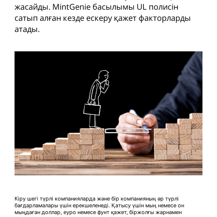
жасайды. MintGenie басылымы UL полисін
сатып алған кезде ескеру қажет факторларды
атады.
Кіру шегі түрлі компанияларда және бір компанияның әр түрлі
бағдарламалары үшін ерекшеленеді. Қатысу үшін мың немесе он
мыңдаған доллар, еуро немесе фунт қажет, біржолғы жарнамен