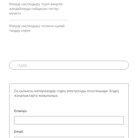
Өмірді сақтандыру түрлі өмірлік
жағдайларда пайдасын тигізуі
мүмкін
Өмірді сақтандыру полисін қалай
таңдау керек
Ең қызықты материалдар сіздің электронды поштаңызда. Біздің
жаңалықтарға жазылыңыз.
Есіміңіз
Email