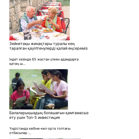
Зейнетақы жинақтары туралы кең
таралған қауіптенулерді қалай еңсереміз
Індет кезінде 65 жастан үлкен адамдарға
қатаң ш...
Балаларыңыздың болашағын қамтамасыз
ету үшін Топ-5 инвестиция
Үндістанда көбіне-көп орта топтағы
отбасылар ...