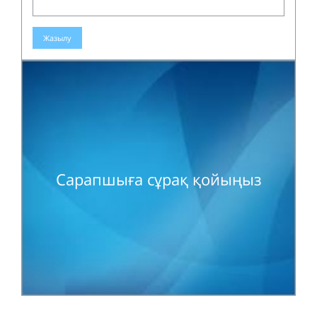
Жазылу
Сарапшыға сұрақ қойыңыз