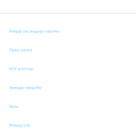
Өмірді сақтандыру нарығы
Пресс-релиз
ӨСК есептері
Әлемдік тәжірибе
Өнім
#Happy Life