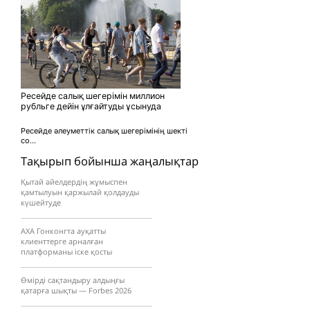
Ресейде салық шегерімін миллион
рубльге дейін ұлғайтуды ұсынуда
Ресейде әлеуметтік салық шегерімінің шекті
со...
Тақырып бойынша жаңалықтар
Қытай әйелдердің жұмыспен
қамтылуын қаржылай қолдауды
күшейтуде
AXA Гонконгта ауқатты
клиенттерге арналған
платформаны іске қосты
Өмірді сақтандыру алдыңғы
қатарға шықты — Forbes 2026