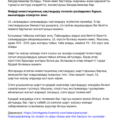
бағдарламалар болады. Үлкен емес бастапқы жарнаны және қаражатты
тұрақты енгізуді көздейтін, жинақтаушы бағдарламалар бар.
Өмірді инвестициялық сақтандыру полисін рәсімдемес бұрын,
мыналарды ескерген жөн:
UL салымдары салымдарды сақтандыру жүйесіне кірмейді. Егер
сақтандырушы банкротқа ұшыраса, сіз салған ақшаңыздың бір бөлігін
немесе барлығын жоғалтуыңыз мүмкін.
Қосымша табысқа кепілдік жоқ. Пайыздары алдын ала белгілі банктік
салымдардан айырмашылығы, UL кірісін болжау мүмкін емес. Мысалы,
адам 10% -20%-дан жоғары табыс таба алады, немесе 1% -3% кіріс ала
алады.
Шартты жасау кезінде сізге соңғы үш жылда осындай полистерді
сатып алушылардың қанша пайыз алғаны айтылады. Бірақ егер
кірістілік бұрында жоғары болса да, болашақта олар міндетті түрде
бірдей болмауы мүмкін.
Жоғарыда аталған инвестициялық сақтандыру шарттарының барлық
ерекшеліктері жадынамада жазылуы тиіс. Оны мұқият оқып, UL
шартын жасау алдында қол қою керек.
Сізге ұсынылатын шартта қандай оқиғалар сақтандыру жағдайы болып
саналатынын түсініңіз. Мысалы, спорттың экстремалды түрлерімен
айналысып жатып жарақат алсаңыз, сізге ақша төлене ме?
Қандай жағдайда сізге төлемнен бас тартуы мүмкін екенін біліңіз. Атап
айтқанда, бас тарту себебі сіз келісім-шарт жасасу кезінде
хабарламаған созылмалы аурулар болуы мүмкін.
Дереккөзі:
https://mintgenie.livemint.com/news/personal-
finance/planning-to-invest-in-ulips-these-are-the-factors-to-consider-