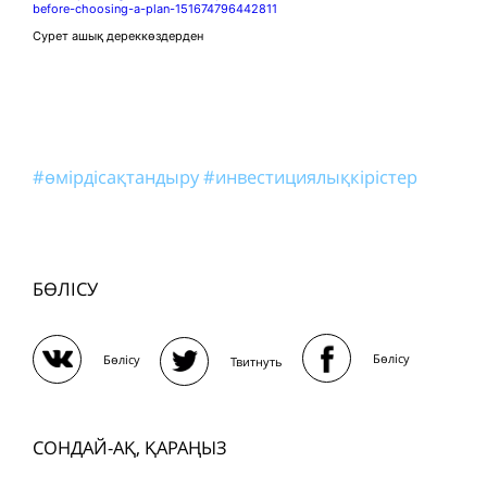
before-choosing-a-plan-151674796442811
Сурет ашық дереккөздерден
#өмірдісақтандыру
#инвестициялықкірістер
БӨЛІСУ
Бөлісу
Бөлісу
Твитнуть
СОНДАЙ-АҚ, ҚАРАҢЫЗ