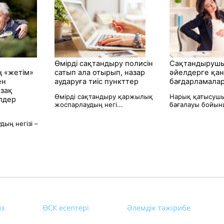
Өмірді сақтандыру полисін
Сақтандырушы
 «жетім»
сатып ала отырып, назар
әйелдерге қа
ен
аударуға тиіс пункттер
бағдарламала
зақ
Өмірді сақтандыру қаржылық
Нарық қатысуш
лдер
жоспарлаудың негі...
бағалауы бойынш
дың негізі –
.
из
ӨСК есептері
Әлемдік тәжірибе