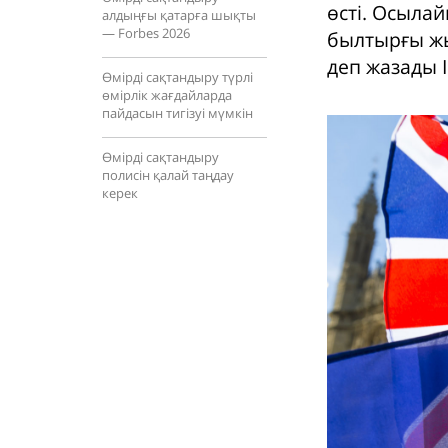
өсті. Осыла
алдыңғы қатарға шықты
— Forbes 2026
былтырғы жы
деп жазады I
Өмірді сақтандыру түрлі
өмірлік жағдайларда
пайдасын тигізуі мүмкін
Өмірді сақтандыру
полисін қалай таңдау
керек