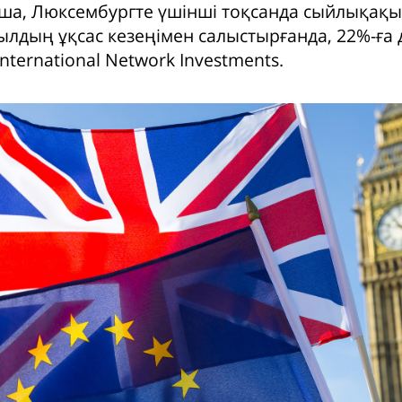
йша, Люксембургте үшінші тоқсанда сыйлықақ
лдың ұқсас кезеңімен салыстырғанда, 22%-ға де
nternational Network Investments.