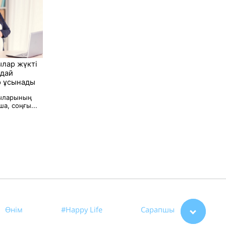
лар жүкті
ндай
р ұсынады
ыларының
а, соңғы...
Өнім
#Happy Life
Сарапшы