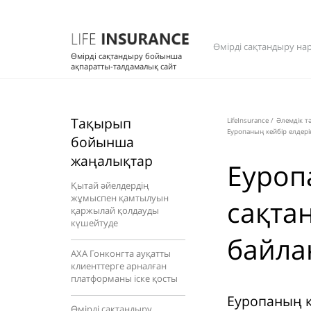
Өмірді сақтандыру на
Өмірді сақтандыру бойынша
ақпаратты-талдамалық сайт
Тақырып
LifeInsurance
/
Әлемдік т
Еуропаның кейбір елдері
бойынша
жаңалықтар
Еуроп
Қытай әйелдердің
жұмыспен қамтылуын
сақтан
қаржылай қолдауды
күшейтуде
байла
AXA Гонконгта ауқатты
клиенттерге арналған
платформаны іске қосты
Еуропаның к
Өмірді сақтандыру