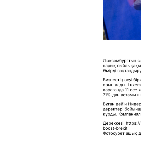
Люксембургтың са
нарық сыйлықақыс
Өмірді сақтандыр
Бизнестің өсуі бі
орын алды. Luxem
қарағанда 11 есе
71%-дан астамы ш
Бұған дейін Нидер
деректері бойынш
құрды. Компанияла
Дереккөзі: https:
boost-brexit
Фотосурет ашық 