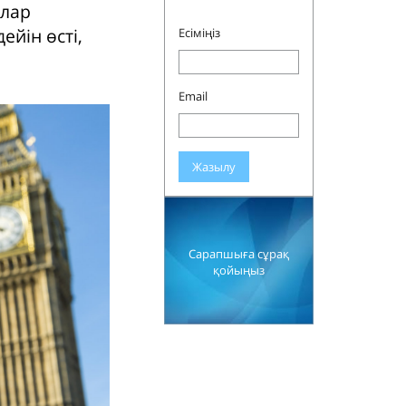
ылар
йін өсті,
Есіміңіз
Email
Жазылу
Сарапшыға сұрақ
қойыңыз