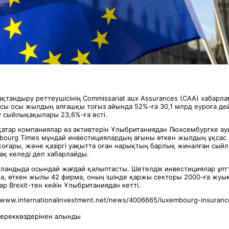
қтандыру реттеушісінің Commissariat aux Assurances (CAA) хабар
ы осы жылдың алғашқы тоғыз айында 52%-ға 30,1 млрд еуроға дейі
у сыйлықақылары 23,6%-ға өсті.
рқатар компаниялар өз активтерін Ұлыбританиядан Люксембургке а
bourg Times мұндай инвестициялардың ағыны өткен жылдың ұқсас 
 жоғары, және қазіргі уақытта оған нарықтың барлық жиналған сы
ақ келеді деп хабарлайды.
ландыда осындай жағдай қалыптасты. Шетелдік инвестициялар ұлтты
а, өткен жылы 42 фирма, оның ішінде қаржы секторы 2000-ға жу
р Brexit-тен кейін Ұлыбританиядан кетті.
//www.internationalinvestment.net/news/4006665/luxembourg-insuranc
дереккөздерінен алынды