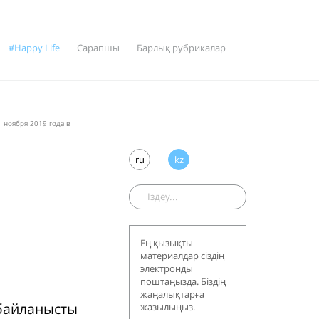
#Happy Life
Сарапшы
Барлық рубрикалар
 ноября 2019 года в
ru
kz
Ең қызықты
материалдар сіздің
электронды
поштаңызда. Біздің
жаңалықтарға
 байланысты
жазылыңыз.