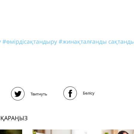
у
#өмірдісақтандыру
#жинақталғанды сақтанд
Бөлісу
Твитнуть
 ҚАРАҢЫЗ