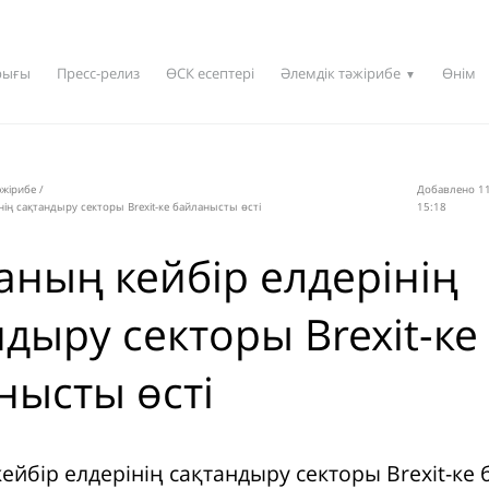
рығы
Пресс-релиз
ӨСК есептері
Әлемдік тәжірибе
Өнім
▼
әжірибе
/
Добавлено 11
нің сақтандыру секторы Brexit-ке байланысты өсті
15:18
аның кейбір елдерінің
дыру секторы Brexit-ке
нысты өсті
ейбір елдерінің сақтандыру секторы Brexit-ке