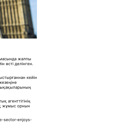
ламасында жалпы
н өсті делінген.
уыстырғаннан кейін
кезеңіне
йлықақыларының
қ агенттігінің
ық жұмыс орнын
e-sector-enjoys-