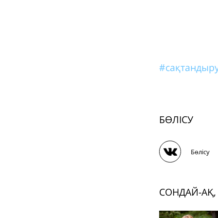
#сақтандыр
БӨЛІСУ
Бөлісу
СОНДАЙ-АҚ,