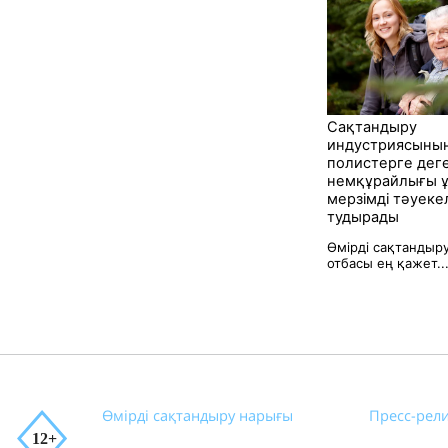
Сақтандыру
индустриясының
полистерге дег
немқұрайлығы ұ
мерзімді тәуеке
тудырады
Өмірді сақтандыру
отбасы ең қажет..
Өмірді сақтандыру нарығы
Пресс-рел