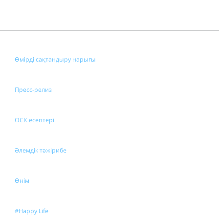
Өмірді сақтандыру нарығы
Пресс-релиз
ӨСК есептері
Әлемдік тәжірибе
Өнім
#Happy Life