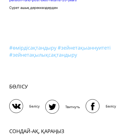
Сурет ашық дереккөздерден
#өмірдісақтандыру
#зейнетақыаннуитеті
#зейнетақылықсақтандыру
БӨЛІСУ
Бөлісу
Бөлісу
Твитнуть
СОНДАЙ-АҚ, ҚАРАҢЫЗ