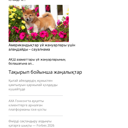
Американдықтар үй жануарлары үшін
алаңдайды – сауалнама
АҚШ азаматтары үй жануарларының
болашағына ал...
Тақырып бойынша жаңалықтар
Қытай әйелдердің жұмыспен
қамтылуын қаржылай қолдауды
күшейтуде
AXA Гонконгта ауқатты
клиенттерге арналған
платформаны іске қосты
Өмірді сақтандыру алдыңғы
қатарға шықты — Forbes 2026