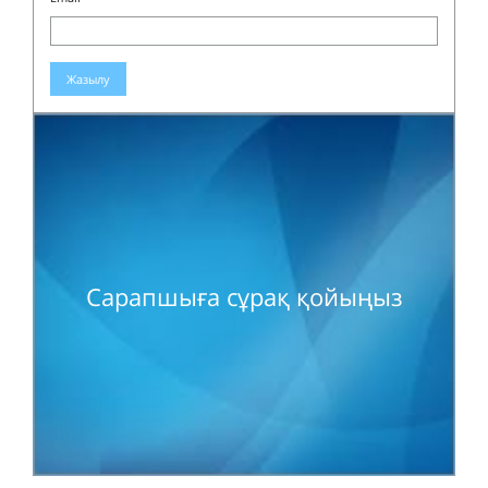
Жазылу
Сарапшыға сұрақ қойыңыз