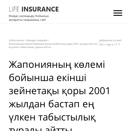
Өмірді сақтандыру бойынша
ақпаратты-талдамалық сайт
LifeInsurance
/
Әлемдік тәжірибе
/
Добавлено 24 май
Жапонияның көлемі бойынша екінші зейнетақы қоры 2001 жылдан бастап
2021 года в 17:17
ең үлкен табыстылық туралы айтты
Жапонияның көлемі
бойынша екінші
зейнетақы қоры 2001
жылдан бастап ең
үлкен табыстылық
туралы айтты