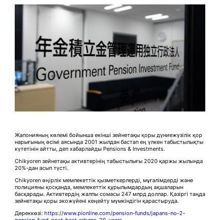
Жапонияның көлемі бойынша екінші зейнетақы қоры дүниежүзілік қор
нарығының өсімі аясында 2001 жылдан бастап ең үлкен табыстылықты
күтетінін айтты, деп хабарлайды Pensions & Investments.
Chikyoren зейнетақы активтерінің табыстылығы 2020 қаржы жылында
20%-дан асып түсті.
Chikyoren өңірлік мемлекеттік қызметкерлерді, мұғалімдерді және
полицияны қосқанда, мемлекеттік құрылымдардың ақшаларын
басқарады. Активтердің жалпы сомасы 247 млрд доллар. Қазіргі таңда
зейнетақы қоры экожүйені кеңейту мүмкіндігін қарастыруда.
Дереккөзі:
https://www.pionline.com/pension-funds/japans-no-2-
pension-fund-post-best-returns-20-years