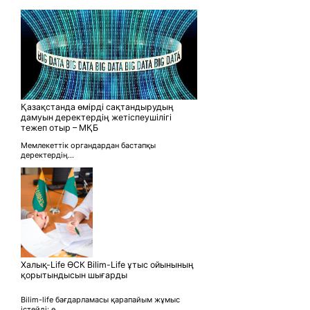
Қазақстанда өмірді сақтандырудың
дамуын деректердің жетіспеушілігі
тежеп отыр – МҚБ
Мемлекеттік органдардан бастапқы
деректердің...
Халық-Life ӨСК Bilim-Life ұтыс ойынының
қорытындысын шығарды
Bilim-life бағдарламасы қарапайым жұмыс
істейді: ө...