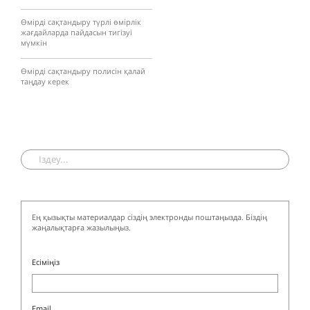
Өмірді сақтандыру түрлі өмірлік
жағдайларда пайдасын тигізуі
мүмкін
Өмірді сақтандыру полисін қалай
таңдау керек
Ең қызықты материалдар сіздің электронды поштаңызда. Біздің
жаңалықтарға жазылыңыз.
Есіміңіз
Email