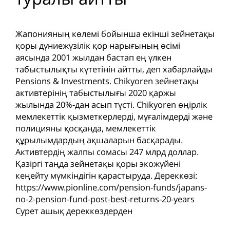
Жапонияның көлемі бойынша екінші зейнетақы
қоры дүниежүзілік қор нарығының өсімі
аясында 2001 жылдан бастап ең үлкен
табыстылықты күтетінін айтты, деп хабарлайды
Pensions & Investments. Chikyoren зейнетақы
активтерінің табыстылығы 2020 қаржы
жылында 20%-дан асып түсті. Chikyoren өңірлік
мемлекеттік қызметкерлерді, мұғалімдерді және
полицияны қосқанда, мемлекеттік
құрылымдардың ақшаларын басқарады.
Активтердің жалпы сомасы 247 млрд доллар.
Қазіргі таңда зейнетақы қоры экожүйені
кеңейту мүмкіндігін қарастыруда. Дереккөзі:
https://www.pionline.com/pension-funds/japans-
no-2-pension-fund-post-best-returns-20-years
Сурет ашық дереккөздерден