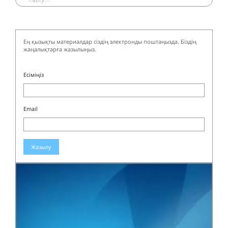
Ең қызықты материалдар сіздің электронды поштаңызда. Біздің
жаңалықтарға жазылыңыз.
Есіміңіз
Email
Жазылу