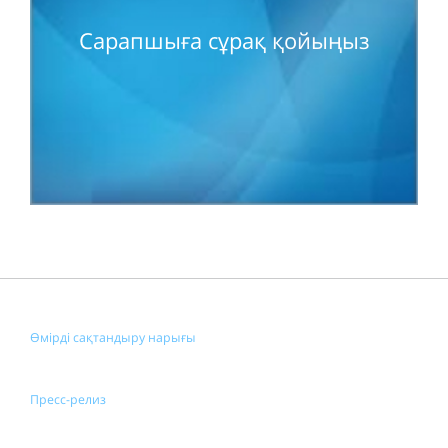
Сарапшыға сұрақ қойыңыз
Өмірді сақтандыру нарығы
Пресс-релиз