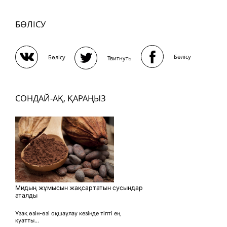
БӨЛІСУ
Бөлісу
Бөлісу
Твитнуть
СОНДАЙ-АҚ, ҚАРАҢЫЗ
Мидың жұмысын жақсартатын сусындар
аталды
Ұзақ өзін-өзі оқшаулау кезінде тіпті ең
қуатты...