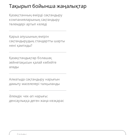
Тақырып бойынша жаңалықтар
Қазақстанның өмірді сақтандыру
компанияларының сақтандыру
төлемдері артып келеді
Қарыз алушының өмірін
сақтандырудың стандартты шарты
нені қамтиды?
Қазақстандықтар болашақ
зейнетақысын қалай көбейте
алады
Алматыда сақтандыру нарығын
дамыту мәселелері талқыланды
Әлемдік чек-ап нарығы:
денсаулыққа деген жаңа көзқарас