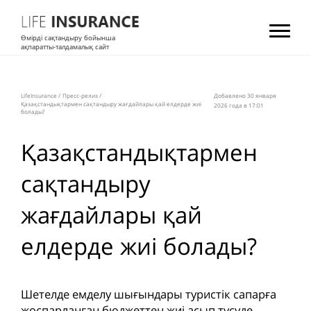
Өмірді сақтандыру бойынша
ақпаратты-талдамалық сайт
LifeInsurance
/
Пресс-релиз
/
Добавлено 30 января
Қазақстандықтармен сақтандыру жағдайлары қай елдерде жиі
2026 года в 17:01
болады?
Қазақстандықтармен
сақтандыру
жағдайлары қай
елдерде жиі болады?
Шетелде емделу шығындары туристік сапарға
жоспарланған бюджеттен жиі асып түсуде.