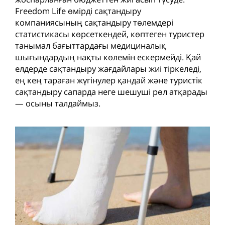
Freedom Life өмірді сақтандыру
компаниясының сақтандыру төлемдері
статистикасы көрсеткендей, көптеген туристер
танымал бағыттардағы медициналық
шығындардың нақты көлемін ескермейді. Қай
елдерде сақтандыру жағдайлары жиі тіркеледі,
ең кең тараған жүгінулер қандай және туристік
сақтандыру сапарда неге шешуші рөл атқарады
— осыны талдаймыз.