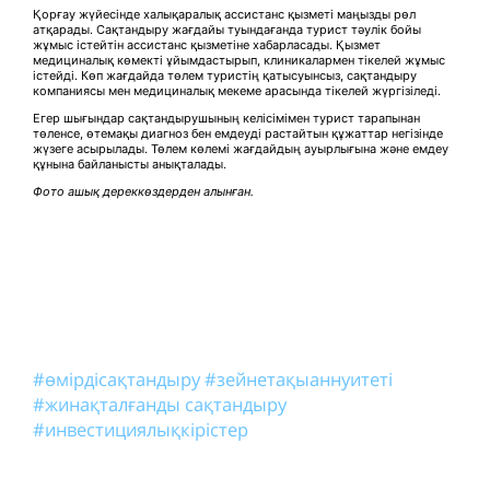
Қорғау жүйесінде халықаралық ассистанс қызметі маңызды рөл
атқарады. Сақтандыру жағдайы туындағанда турист тәулік бойы
жұмыс істейтін ассистанс қызметіне хабарласады. Қызмет
медициналық көмекті ұйымдастырып, клиникалармен тікелей жұмыс
істейді. Көп жағдайда төлем туристің қатысуынсыз, сақтандыру
компаниясы мен медициналық мекеме арасында тікелей жүргізіледі.
Егер шығындар сақтандырушының келісімімен турист тарапынан
төленсе, өтемақы диагноз бен емдеуді растайтын құжаттар негізінде
жүзеге асырылады. Төлем көлемі жағдайдың ауырлығына және емдеу
құнына байланысты анықталады.
Фото ашық дереккөздерден алынған.
#өмірдісақтандыру
#зейнетақыаннуитеті
#жинақталғанды сақтандыру
#инвестициялықкірістер