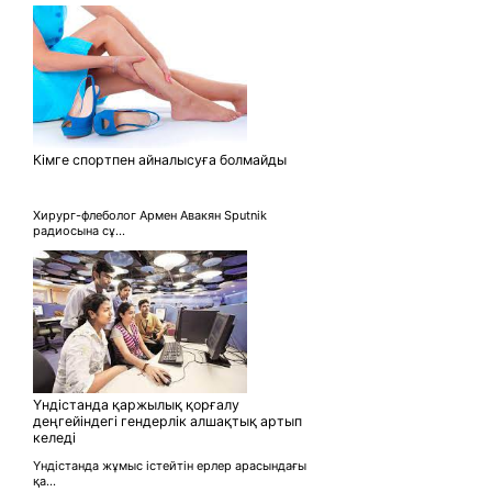
Кімге спортпен айналысуға болмайды
Хирург-флеболог Армен Авакян Sputnik
радиосына сұ...
Үндістанда қаржылық қорғалу
деңгейіндегі гендерлік алшақтық артып
келеді
Үндістанда жұмыс істейтін ерлер арасындағы
қа...