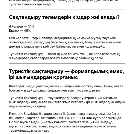
түсетінін айқын көрсетеді.
Сақтандыру төлемдерін кімдер жиі алады?
Әйелдер — 51%
Ерлер — 49%
Бұл көрсеткіштер шетелде медициналық көмекке жүгіну тәуекелі
жынысқа емес, сапардың бағытына, климатқа, болу ұзақтығына және
демалыс форматына көбірек байланысты екенін дәлелдейді.
Туристік сақтандыру — барлық жас санаты үшін, әсіресе отбасылық
және дербес сапарларда өзекті әмбебап қорғаныс құралы.
Туристік сақтандыру — формалдылық емес,
ірі шығындардан қорғаныс
Шетелдегі медициналық көмек — алдын ала болжау қиын, бірақ қажет
болған жағдайда сапар бюджетінен асып түсетін шығын.
Туристік сақтандыру — тәуекелдерді басқару құралы. Ол ықтимал
шығындарды алдын ала бекітуге және күтпеген ірі шығындардың алдын
алуға мүмкіндік береді.
Freedom Sayakhat бағдарламасы бойынша сақтандыру сомасы бағыт
пен сапар шарттарына байланысты 10 000–100 000 еуро аралығында.
Полис шұғыл медициналық көмекті, госпитализацияны, емдеуді,
шұғыл стоматологияны, медициналық эвакуацияны және отанына
тасымалдауды қамтиды.