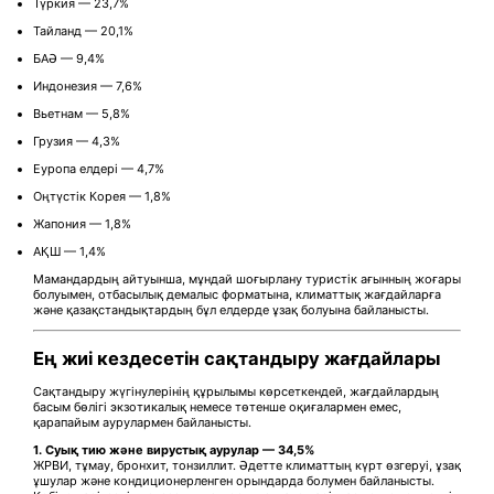
Түркия — 23,7%
Тайланд — 20,1%
БАӘ — 9,4%
Индонезия — 7,6%
Вьетнам — 5,8%
Грузия — 4,3%
Еуропа елдері — 4,7%
Оңтүстік Корея — 1,8%
Жапония — 1,8%
АҚШ — 1,4%
Мамандардың айтуынша, мұндай шоғырлану туристік ағынның жоғары
болуымен, отбасылық демалыс форматына, климаттық жағдайларға
және қазақстандықтардың бұл елдерде ұзақ болуына байланысты.
Ең жиі кездесетін сақтандыру жағдайлары
Сақтандыру жүгінулерінің құрылымы көрсеткендей, жағдайлардың
басым бөлігі экзотикалық немесе төтенше оқиғалармен емес,
қарапайым аурулармен байланысты.
1. Суық тию және вирустық аурулар — 34,5%
ЖРВИ, тұмау, бронхит, тонзиллит. Әдетте климаттың күрт өзгеруі, ұзақ
ұшулар және кондиционерленген орындарда болумен байланысты.