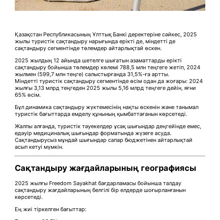
Қазақстан Республикасының Ұлттық Банкі деректеріне сәйкес, 2025
жылы туристік сақтандыру нарығында ерікті де, міндетті де
сақтандыру сегментінде төлемдер айтарлықтай өскен.
2025 жылдың 12 айында шетелге шығатын азаматтарды ерікті
сақтандыру бойынша төлемдер көлемі 788,5 млн теңгеге жетіп, 2024
жылмен (599,7 млн теңге) салыстырғанда 31,5%-ға артты.
Міндетті туристік сақтандыру сегментінде өсім одан да жоғары: 2024
жылғы 3,13 млрд теңгеден 2025 жылы 5,16 млрд теңгеге дейін, яғни
65% өсім.
Бұл динамика сақтандыру жүктемесінің нақты өскенін және танымал
туристік бағыттарда емделу құнының қымбаттағанын көрсетеді.
Жалпы алғанда, туристік тәуекелдер ұсақ шығындар деңгейінде емес,
едәуір медициналық шығындар форматында жүзеге асуда.
Сақтандырусыз мұндай шығындар сапар бюджетінен айтарлықтай
асып кетуі мүмкін.
Сақтандыру жағдайларының географиясы
2025 жылғы Freedom Sayakhat бағдарламасы бойынша талдау
сақтандыру жағдайларының белгілі бір елдерде шоғырланғанын
көрсетеді.
Ең жиі тіркелген бағыттар: