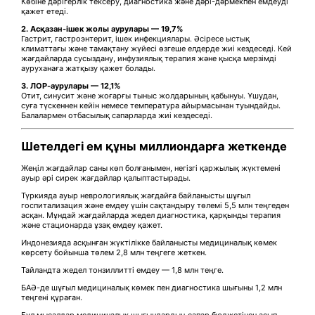
Көбіне дәрігерлік тексеру, диагностика және дәрі-дәрмекпен емдеуді
қажет етеді.
2. Асқазан-ішек жолы аурулары — 19,7%
Гастрит, гастроэнтерит, ішек инфекциялары. Әсіресе ыстық
климаттағы және тамақтану жүйесі өзгеше елдерде жиі кездеседі. Кей
жағдайларда сусыздану, инфузиялық терапия және қысқа мерзімді
ауруханаға жатқызу қажет болады.
3. ЛОР-аурулары — 12,1%
Отит, синусит және жоғарғы тыныс жолдарының қабынуы. Ұшудан,
суға түскеннен кейін немесе температура айырмасынан туындайды.
Балалармен отбасылық сапарларда жиі кездеседі.
Шетелдегі ем құны миллиондарға жеткенде
Жеңіл жағдайлар саны көп болғанымен, негізгі қаржылық жүктемені
ауыр әрі сирек жағдайлар қалыптастырады.
Түркияда ауыр неврологиялық жағдайға байланысты шұғыл
госпитализация және емдеу үшін сақтандыру төлемі 5,5 млн теңгеден
асқан. Мұндай жағдайларда жедел диагностика, қарқынды терапия
және стационарда ұзақ емдеу қажет.
Индонезияда асқынған жүктілікке байланысты медициналық көмек
көрсету бойынша төлем 2,8 млн теңгеге жеткен.
Тайландта жедел тонзиллитті емдеу — 1,8 млн теңге.
БАӘ-де шұғыл медициналық көмек пен диагностика шығыны 1,2 млн
теңгені құраған.
Бұл мысалдар медициналық шығындардың сапар бюджетінен асып