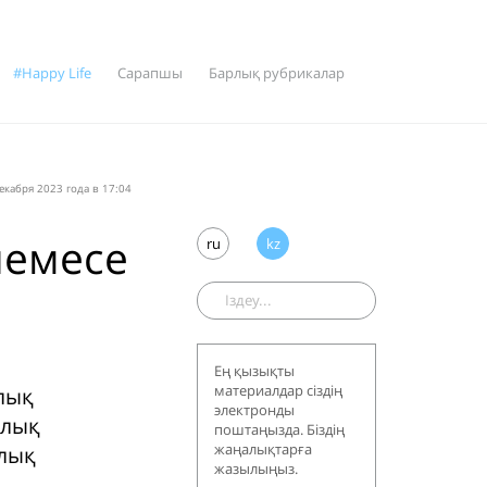
#Happy Life
Сарапшы
Барлық рубрикалар
екабря 2023 года в 17:04
немесе
ru
kz
Ең қызықты
материалдар сіздің
лық
электронды
ылық
поштаңызда. Біздің
жаңалықтарға
ылық
жазылыңыз.