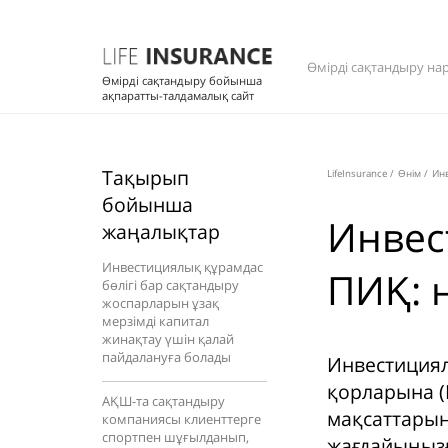
Өмірді сақтандыру на
Өмірді сақтандыру бойынша
ақпаратты-талдамалық сайт
Тақырып
LifeInsurance
/
Өнім
/
Инв
бойынша
Инвес
жаңалықтар
Инвестициялық құрамдас
ПИҚ: н
бөлігі бар сақтандыру
жоспарларын ұзақ
мерзімді капитал
жинақтау үшін қалай
пайдалануға болады
Инвестициял
қорларына (
АҚШ-та сақтандыру
мақсаттарың
компаниясы клиенттерге
спортпен шұғылданып,
жағдайыңызғ