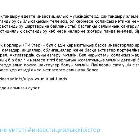
қтандыру әдетте инвестициялық мүмкіндіктерді сақтандыру элеме
сақтандыру сыйлықақысын төлейсіз, ол көбінесе қолайсыз нәтиже не
(сақтандыру шарттарына байланысты) бастапқы салымның қайтарыл
естициялық сақтандыру көбінесе иелеріне жоғары пайда әкеледі, бір
қ қорлары (ПИҚтер) - бұл сіздің қаражатыңыз басқа инвесторлар а
алы қағаздар, акциялар, облигациялар және басқа активтер портфелі
рал. Активтердің құны өзгеруі мүмкін. Бұл нарықтағы қолайсыз жа
ың бір бөлігін немесе тіпті барлығын жоғалтуыңыз мүмкін дегенді 
терде алып қоюға шектеулер болуы мүмкін. Пайларды сату үшін сіз
ресе қор өтімді емес активтерге салынған болса.
leartax.in/s/ulips-vs-mutual-funds
ден алынған сурет
аннуитеті
#инвестициялықкірістер