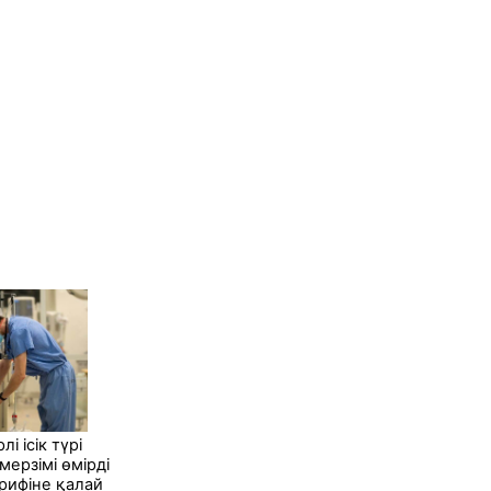
і ісік түрі
ерзімі өмірді
рифіне қалай