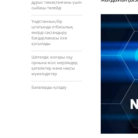
дұрыс тамақтанғаны үшін
сыйақы төлейді
Үндістанның бір
штатында отбасылық
өмірді сақтандыру
бағдарламасы іске
қосылады
Шетелдік жоғары оқу
орнына жол: мерзімдер,
қателіктер және нақты
мүмкіндіктер
Балаларды қолдау