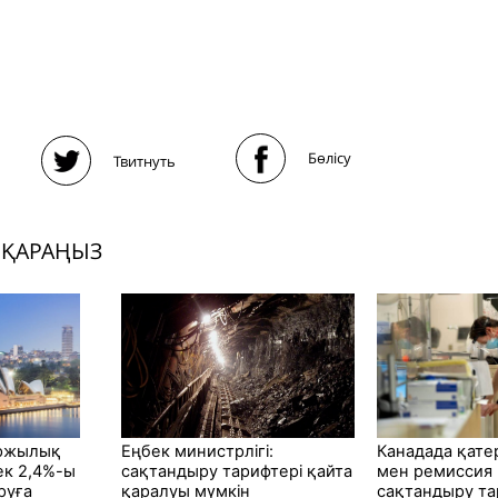
Бөлісу
Твитнуть
 ҚАРАҢЫЗ
аржылық
Еңбек министрлігі:
Канадада қатерл
к 2,4%-ы
сақтандыру тарифтері қайта
мен ремиссия м
руға
қаралуы мүмкін
сақтандыру та