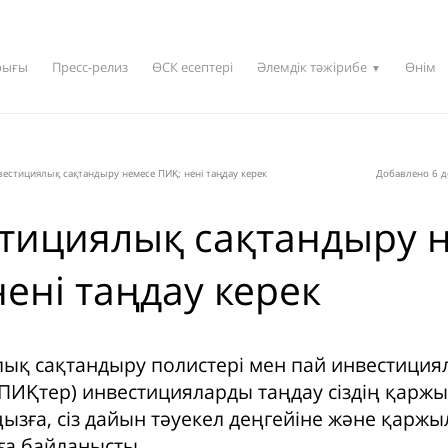
рығы
Пресс-релиз
ӨСК есептері
Әлемдік тәжірибе
Өнім
▼
естициялық сақтандыру немесе ПИҚ: нені таңдау керек
Добавлено 6 д
тициялық сақтандыру 
ені таңдау керек
ық сақтандыру полистері мен пай инвестиция
ПИҚтер) инвестицияларды таңдау сіздің қарж
ызға, сіз дайын тәуекел деңгейіне және қарж
а байланысты.