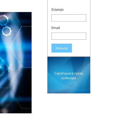
Есіміңіз
Email
Жазылу
Сарапшыға сұрақ
қойыңыз