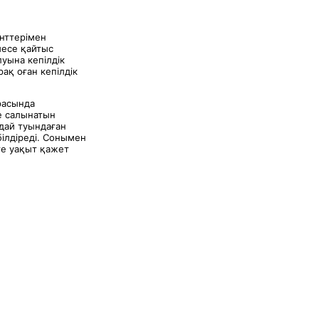
нттерімен
месе қайтыс
уына кепілдік
ақ оған кепілдік
расында
не салынатын
ғдай туындаған
білдіреді. Сонымен
ге уақыт қажет