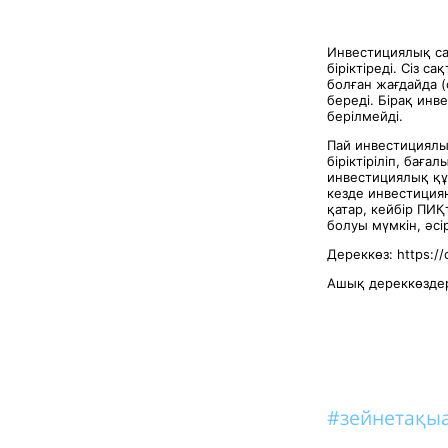
Инвестициялық са
біріктіреді. Сіз 
болған жағдайда 
береді. Бірақ инв
берілмейді.
Пай инвестициялы
біріктіріліп, бағ
инвестициялық құ
кезде инвестициян
қатар, кейбір ПИҚ
болуы мүмкін, әсі
Дереккөз: https://c
Ашық дереккөздер
#зейнетақы